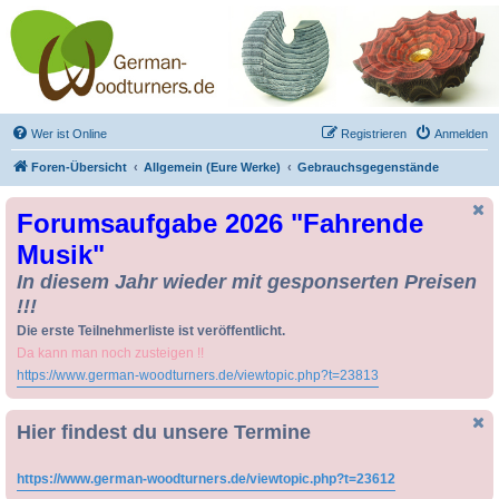
Drechseln und
Kunsthandwerk -
German-Woodturners
*Forum Sauerland*
Der Treffpunkt für Drechsler und Freunde des Kunsthandwerks
Wer ist Online
Registrieren
Anmelden
Foren-Übersicht
Allgemein (Eure Werke)
Gebrauchsgegenstände
Forumsaufgabe 2026 "Fahrende
Musik"
In diesem Jahr wieder mit gesponserten Preisen
!!!
Die erste Teilnehmerliste ist veröffentlicht.
Da kann man noch zusteigen !!
https://www.german-woodturners.de/viewtopic.php?t=23813
Hier findest du unsere Termine
https://www.german-woodturners.de/viewtopic.php?t=23612