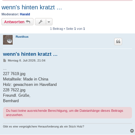
wenn's hinten kratzt ...
Moderator:
Harald
Antworten
1 Beitrag • Seite
1
von
1
Rustikus
wenn's hinten kratzt ...
B
Montag 6. Juli 2026, 21:04
e
i
...
t
227 7619.jpg
r
a
Metallteile: Made in China
g
Holz: gewachsen im Havelland
228 7622.jpg
Freundl. Grüße,
Bernhard
Du hast keine ausreichende Berechtigung, um die Dateianhänge dieses Beitrags
anzusehen.
Gibt es eine vergnüglichere Herausforderung als ein Stück Holz?