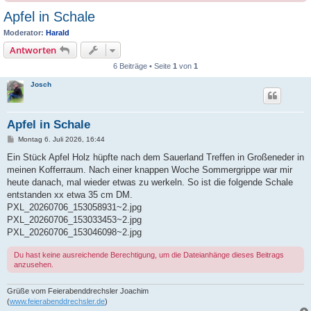
Apfel in Schale
Moderator:
Harald
Antworten
6 Beiträge • Seite
1
von
1
Josch
Apfel in Schale
B
Montag 6. Juli 2026, 16:44
e
i
Ein Stück Apfel Holz hüpfte nach dem Sauerland Treffen in Großeneder in
t
meinen Kofferraum. Nach einer knappen Woche Sommergrippe war mir
r
a
heute danach, mal wieder etwas zu werkeln. So ist die folgende Schale
g
entstanden xx etwa 35 cm DM.
PXL_20260706_153058931~2.jpg
PXL_20260706_153033453~2.jpg
PXL_20260706_153046098~2.jpg
Du hast keine ausreichende Berechtigung, um die Dateianhänge dieses Beitrags
anzusehen.
Grüße vom Feierabenddrechsler Joachim
(
www.feierabenddrechsler.de
)