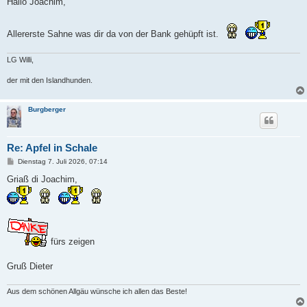
Hallo Joachim,
t
r
a
Allererste Sahne was dir da von der Bank gehüpft ist.
g
LG Willi,
der mit den Islandhunden.
Burgberger
Re: Apfel in Schale
B
Dienstag 7. Juli 2026, 07:14
e
i
Griaß di Joachim,
t
r
a
g
fürs zeigen
Gruß Dieter
Aus dem schönen Allgäu wünsche ich allen das Beste!