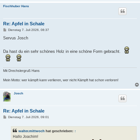
Fischhuber Hans
Re: Apfel in Schale
B
Dienstag 7. Juli 2026, 08:37
e
i
Servus Josch
t
r
a
Da hast du ein sehr schönes Holz in eine schöne Form gebracht.
g
Mit Drechslergruß Hans
Mein Motto: wer kämpft kann verlieren, wer nicht Kämpft hat schon verloren!
Josch
Re: Apfel in Schale
B
Dienstag 7. Juli 2026, 09:01
e
i
t
walter.mittwoch
hat geschrieben:
↑
r
a
Hallo Joachim!
g