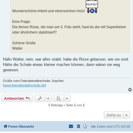
Wunderschöne Arbeit und ebensolches Holz!
Eine Frage:
Die feinen Risse, die man am 3. Foto sieht, hast du die mit Superkleber
oder ähnlichem stabilisiert?
Schöne Grüße
Walter
Hallo Walter, nein, war alles stabil, habe die Risse gelassen, wie sie sind.
Hätte die Schale etwas kleiner machen können, dann wären sie weg
gewesen.
Grüße vom Feierabenddrechsler Joachim
(
www.feierabenddrechsler.de
)
Antworten
6 Beiträge • Seite
1
von
1
Gehe zu
Foren-Übersicht
Alle Zeiten sind
UTC+01:00