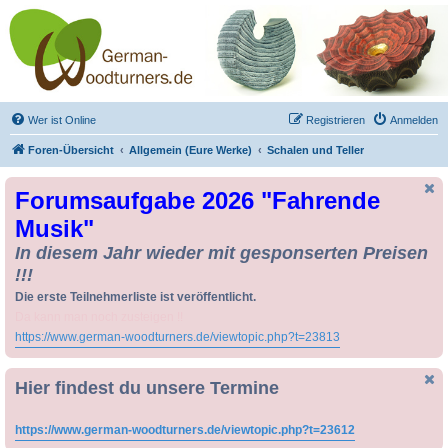
Drechseln und
Kunsthandwerk -
German-Woodturners
*Forum Sauerland*
Der Treffpunkt für Drechsler und Freunde des Kunsthandwerks
Wer ist Online
Registrieren
Anmelden
Foren-Übersicht
Allgemein (Eure Werke)
Schalen und Teller
Forumsaufgabe 2026 "Fahrende
Musik"
In diesem Jahr wieder mit gesponserten Preisen
!!!
Die erste Teilnehmerliste ist veröffentlicht.
Da kann man noch zusteigen !!
https://www.german-woodturners.de/viewtopic.php?t=23813
Hier findest du unsere Termine
https://www.german-woodturners.de/viewtopic.php?t=23612