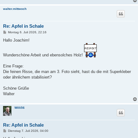
walter.mittwoch
Re: Apfel in Schale
B
Montag 6. Juli 2026, 22:16
e
i
Hallo Joachim!
t
r
a
g
Wunderschöne Arbeit und ebensolches Holz!
Eine Frage:
Die feinen Risse, die man am 3. Foto sieht, hast du die mit Superkleber
oder ähnlichem stabilisiert?
Schöne Grüße
Walter
Willi56
Re: Apfel in Schale
B
Dienstag 7. Juli 2026, 04:00
e
i