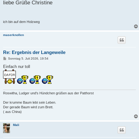
liebe Grüße Christine
ich bin auf dem Holzweg
maserknollen
Re: Ergebnis der Langeweile
B
Sonntag 5. Juli 2026, 19:54
e
i
Einfach nur toll
t
r
a
g
Roswitha, Ludger und's Hündchen grüßen aus der Patthorst
Der krumme Baum lebt sein Leben.
Der gerade Baum wird zum Brett.
( aus China)
Mali