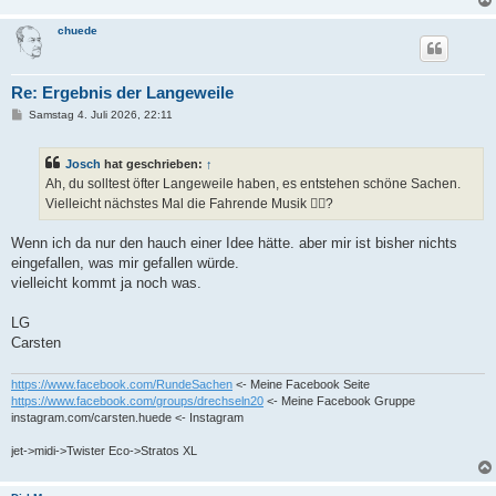
g
chuede
Re: Ergebnis der Langeweile
B
Samstag 4. Juli 2026, 22:11
e
i
t
Josch
hat geschrieben:
↑
r
a
Ah, du solltest öfter Langeweile haben, es entstehen schöne Sachen.
g
Vielleicht nächstes Mal die Fahrende Musik 🪉🪊?
Wenn ich da nur den hauch einer Idee hätte. aber mir ist bisher nichts
eingefallen, was mir gefallen würde.
vielleicht kommt ja noch was.
LG
Carsten
https://www.facebook.com/RundeSachen
<- Meine Facebook Seite
https://www.facebook.com/groups/drechseln20
<- Meine Facebook Gruppe
instagram.com/carsten.huede <- Instagram
jet->midi->Twister Eco->Stratos XL