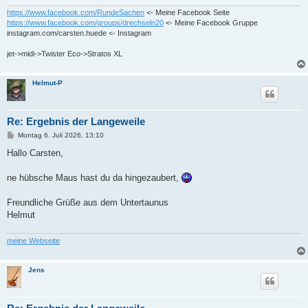
https://www.facebook.com/RundeSachen
<- Meine Facebook Seite
https://www.facebook.com/groups/drechseln20
<- Meine Facebook Gruppe
instagram.com/carsten.huede <- Instagram
jet->midi->Twister Eco->Stratos XL
Helmut-P
Re: Ergebnis der Langeweile
B
Montag 6. Juli 2026, 13:10
e
i
Hallo Carsten,
t
r
a
ne hübsche Maus hast du da hingezaubert,
g
Freundliche Grüße aus dem Untertaunus
Helmut
meine Webseite
Jens