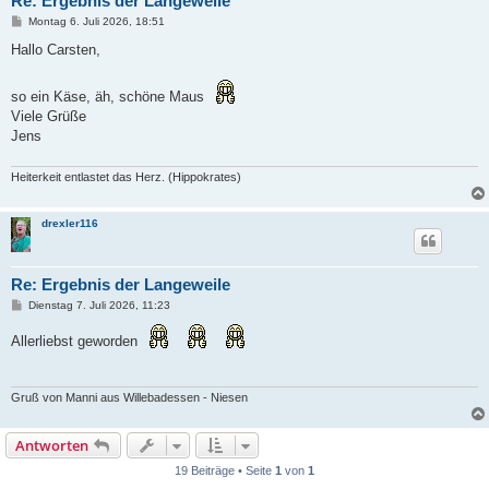
Re: Ergebnis der Langeweile
B
Montag 6. Juli 2026, 18:51
e
i
Hallo Carsten,
t
r
a
so ein Käse, äh, schöne Maus
g
Viele Grüße
Jens
Heiterkeit entlastet das Herz. (Hippokrates)
drexler116
Re: Ergebnis der Langeweile
B
Dienstag 7. Juli 2026, 11:23
e
i
Allerliebst geworden
t
r
a
g
Gruß von Manni aus Willebadessen - Niesen
Antworten
19 Beiträge • Seite
1
von
1