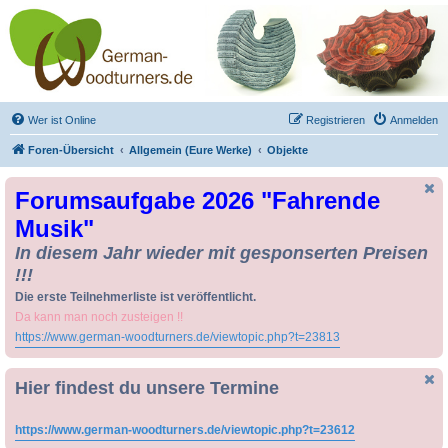
Drechseln und
Kunsthandwerk -
German-Woodturners
*Forum Sauerland*
Der Treffpunkt für Drechsler und Freunde des Kunsthandwerks
Wer ist Online
Registrieren
Anmelden
Foren-Übersicht
Allgemein (Eure Werke)
Objekte
Forumsaufgabe 2026 "Fahrende
Musik"
In diesem Jahr wieder mit gesponserten Preisen
!!!
Die erste Teilnehmerliste ist veröffentlicht.
Da kann man noch zusteigen !!
https://www.german-woodturners.de/viewtopic.php?t=23813
Hier findest du unsere Termine
https://www.german-woodturners.de/viewtopic.php?t=23612