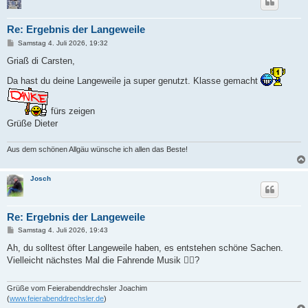
Re: Ergebnis der Langeweile
B
Samstag 4. Juli 2026, 19:32
e
i
Griaß di Carsten,
t
r
Da hast du deine Langeweile ja super genutzt. Klasse gemacht
a
g
fürs zeigen
Grüße Dieter
Aus dem schönen Allgäu wünsche ich allen das Beste!
Josch
Re: Ergebnis der Langeweile
B
Samstag 4. Juli 2026, 19:43
e
i
Ah, du solltest öfter Langeweile haben, es entstehen schöne Sachen.
t
Vielleicht nächstes Mal die Fahrende Musik 🪉🪊?
r
a
g
Grüße vom Feierabenddrechsler Joachim
(
www.feierabenddrechsler.de
)