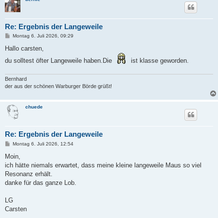
Re: Ergebnis der Langeweile
B
Montag 6. Juli 2026, 09:29
e
i
Hallo carsten,
t
r
du solltest öfter Langeweile haben.Die
ist klasse geworden.
a
g
Bernhard
der aus der schönen Warburger Börde grüßt!
chuede
Re: Ergebnis der Langeweile
B
Montag 6. Juli 2026, 12:54
e
i
Moin,
t
ich hätte niemals erwartet, dass meine kleine langeweile Maus so viel
r
a
Resonanz erhält.
g
danke für das ganze Lob.
LG
Carsten