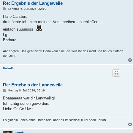
Re: Ergebnis der Langeweile
B
Sonntag 5. Juli 2026, 22:10
e
i
Hallo Carsten,
t
da möchte ich mich meinem Vorschreibern anschließen….
r
a
einfach süüüüsss
g
Lg
Barbara
Alle sagten: Das geht nicht! Dann kam eine, die wusste das nicht und hat es einfach
gemacht!
Holzulli
Re: Ergebnis der Langeweile
B
Montag 6. Juli 2026, 09:19
e
i
Boaaaaaaa war dir Langweilig!
t
Ist richtig schön geworden.
r
a
Liebe Grüße Uwe
g
Es gibt ein Leben ohne Drechseln, aber es ist sinnlos! (Frei nach Loriot)
bernie