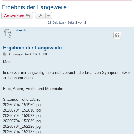
Ergebnis der Langeweile
Antworten
19 Beiträge • Seite
1
von
1
chuede
Ergebnis der Langeweile
B
Samstag 4. Juli 2026, 19:08
e
i
Moin,
t
r
a
heute war mir langweilig, also mal versucht die kreativen Synapsen etwas
g
zu beanspruchen.
Eibe, Ahorn, Esche und Mooreiche.
Sitzende Höhe 13cm.
20260704_151959.jpg
20260704_152010.jpg
20260704_152022.jpg
20260704_152039.jpg
20260704_152126.jpg
20260704_152137.jpg