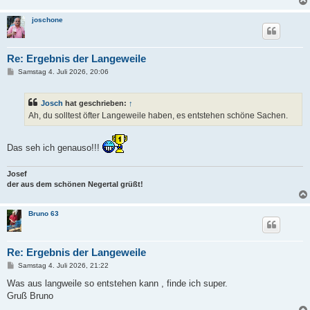
joschone
Re: Ergebnis der Langeweile
B
Samstag 4. Juli 2026, 20:06
e
i
t
Josch
hat geschrieben:
↑
r
a
Ah, du solltest öfter Langeweile haben, es entstehen schöne Sachen.
g
Das seh ich genauso!!!
Josef
der aus dem schönen Negertal grüßt!
Bruno 63
Re: Ergebnis der Langeweile
B
Samstag 4. Juli 2026, 21:22
e
i
Was aus langweile so entstehen kann , finde ich super.
t
Gruß Bruno
r
a