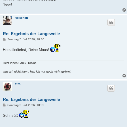
Josef
Reiseholz
Re: Ergebnis der Langeweile
B
Sonntag 5. Juli 2026, 18:30
e
i
Herzallerliebst, Deine Maus!
t
r
a
g
Herzlichen Gruß, Tobias
was ich nicht kann, hab ich nur noch nicht gelernt
c.w.
Re: Ergebnis der Langeweile
B
Sonntag 5. Juli 2026, 18:32
e
i
Sehr süß
t
r
a
g