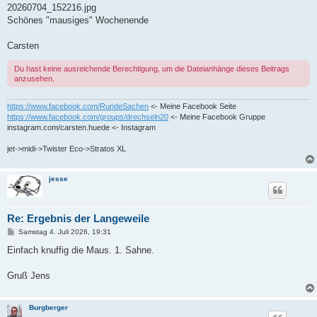
20260704_152216.jpg
Schönes "mausiges" Wochenende
Carsten
Du hast keine ausreichende Berechtigung, um die Dateianhänge dieses Beitrags
anzusehen.
https://www.facebook.com/RundeSachen
<- Meine Facebook Seite
https://www.facebook.com/groups/drechseln20
<- Meine Facebook Gruppe
instagram.com/carsten.huede <- Instagram
jet->midi->Twister Eco->Stratos XL
jesse
Re: Ergebnis der Langeweile
B
Samstag 4. Juli 2026, 19:31
e
i
Einfach knuffig die Maus. 1. Sahne.
t
r
a
Gruß Jens
g
Burgberger