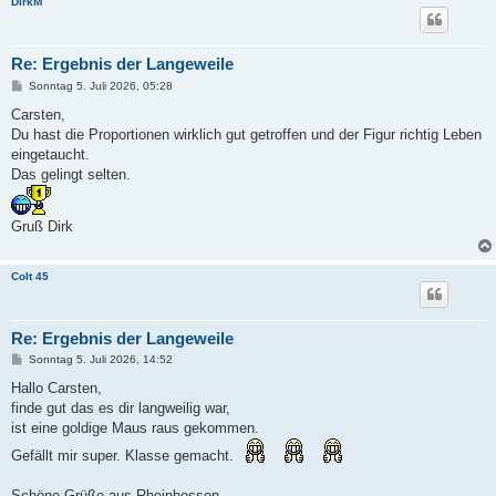
DirkM
Re: Ergebnis der Langeweile
B
Sonntag 5. Juli 2026, 05:28
e
i
Carsten,
t
Du hast die Proportionen wirklich gut getroffen und der Figur richtig Leben
r
a
eingetaucht.
g
Das gelingt selten.
Gruß Dirk
Colt 45
Re: Ergebnis der Langeweile
B
Sonntag 5. Juli 2026, 14:52
e
i
Hallo Carsten,
t
finde gut das es dir langweilig war,
r
a
ist eine goldige Maus raus gekommen.
g
Gefällt mir super. Klasse gemacht.
Schöne Grüße aus Rheinhessen