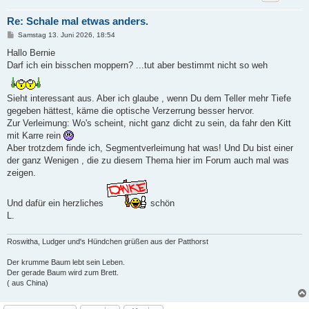
Re: Schale mal etwas anders.
B
Samstag 13. Juni 2026, 18:54
e
i
Hallo Bernie
t
Darf ich ein bisschen moppern? ...tut aber bestimmt nicht so weh
r
a
g
Sieht interessant aus. Aber ich glaube , wenn Du dem Teller mehr Tiefe
gegeben hättest, käme die optische Verzerrung besser hervor.
Zur Verleimung: Wo's scheint, nicht ganz dicht zu sein, da fahr den Kitt
mit Karre rein
Aber trotzdem finde ich, Segmentverleimung hat was! Und Du bist einer
der ganz Wenigen , die zu diesem Thema hier im Forum auch mal was
zeigen.
Und dafür ein herzliches
schön
L.
Roswitha, Ludger und's Hündchen grüßen aus der Patthorst
Der krumme Baum lebt sein Leben.
Der gerade Baum wird zum Brett.
( aus China)