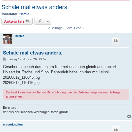
Schale mal etwas anders.
Moderator:
Harald
Antworten
2 Beiträge • Seite
1
von
1
bernie
Schale mal etwas anders.
B
Freitag 12. Juni 2026, 19:52
e
i
Gesehen habe ich das mal im Internet und auch gleich ausprobiert.
t
Holzart ist Esche und Sipo. Behandelt habe ich das mit Leinöl.
r
a
20260612_110045.jpg
g
20260612_110116.jpg
Du hast keine ausreichende Berechtigung, um die Dateianhänge dieses Beitrags
anzusehen.
Bernhard
der aus der schönen Warburger Börde grüßt!
maserknollen