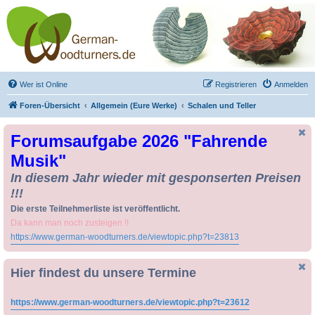
Drechseln und
Kunsthandwerk -
German-Woodturners
*Forum Sauerland*
Der Treffpunkt für Drechsler und Freunde des Kunsthandwerks
Wer ist Online
Registrieren
Anmelden
Foren-Übersicht
Allgemein (Eure Werke)
Schalen und Teller
Forumsaufgabe 2026 "Fahrende
Musik"
In diesem Jahr wieder mit gesponserten Preisen
!!!
Die erste Teilnehmerliste ist veröffentlicht.
Da kann man noch zusteigen !!
https://www.german-woodturners.de/viewtopic.php?t=23813
Hier findest du unsere Termine
https://www.german-woodturners.de/viewtopic.php?t=23612