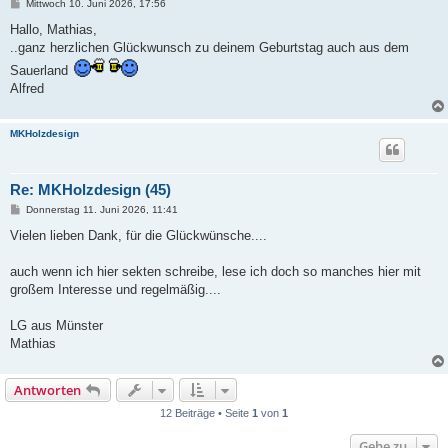
B
Mittwoch 10. Juni 2026, 17:56
e
i
Hallo, Mathias,
t
..ganz herzlichen Glückwunsch zu deinem Geburtstag auch aus dem
r
a
Sauerland
g
Alfred
MKHolzdesign
Re: MKHolzdesign (45)
B
Donnerstag 11. Juni 2026, 11:41
e
i
Vielen lieben Dank, für die Glückwünsche....
t
r
a
auch wenn ich hier sekten schreibe, lese ich doch so manches hier mit
g
großem Interesse und regelmäßig....
LG aus Münster
Mathias
Antworten
12 Beiträge • Seite
1
von
1
Gehe zu