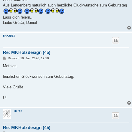
t
Aus Langenberg natürlich auch herzliche Glückwünsche zum Geburtstag
r
a
g
Lass dich feiern...
Liebe Grüße, Daniel
finn2012
Re: MKHolzdesign (45)
B
Mittwoch 10. Juni 2026, 17:50
e
i
Mathias,
t
r
a
herzlichen Glückwunsch zum Geburtstag.
g
Viele Grüße
Uli
Derfla
Re: MKHolzdesign (45)