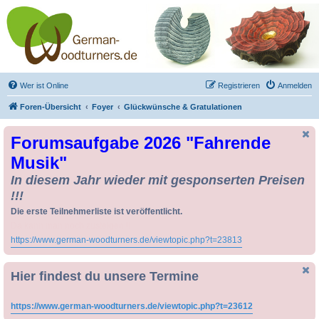
Drechseln und
Kunsthandwerk -
German-Woodturners
*Forum Sauerland*
Der Treffpunkt für Drechsler und Freunde des Kunsthandwerks
Wer ist Online
Registrieren
Anmelden
Foren-Übersicht
Foyer
Glückwünsche & Gratulationen
Forumsaufgabe 2026 "Fahrende
Musik"
In diesem Jahr wieder mit gesponserten Preisen
!!!
Die erste Teilnehmerliste ist veröffentlicht.
Da kann man noch zusteigen !!
https://www.german-woodturners.de/viewtopic.php?t=23813
Hier findest du unsere Termine
https://www.german-woodturners.de/viewtopic.php?t=23612