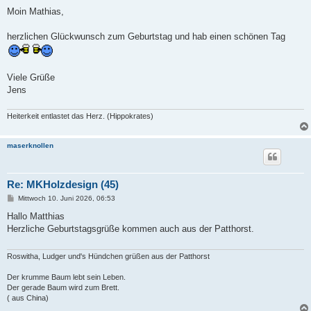
e
i
Moin Mathias,
t
r
a
herzlichen Glückwunsch zum Geburtstag und hab einen schönen Tag
g
Viele Grüße
Jens
Heiterkeit entlastet das Herz. (Hippokrates)
maserknollen
Re: MKHolzdesign (45)
B
Mittwoch 10. Juni 2026, 06:53
e
i
Hallo Matthias
t
Herzliche Geburtstagsgrüße kommen auch aus der Patthorst.
r
a
g
Roswitha, Ludger und's Hündchen grüßen aus der Patthorst
Der krumme Baum lebt sein Leben.
Der gerade Baum wird zum Brett.
( aus China)