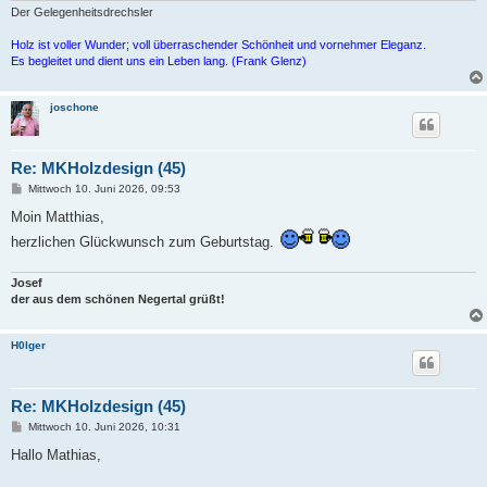
Der Gelegenheitsdrechsler
Holz ist voller Wunder; voll überraschender Schönheit und vornehmer Eleganz.
Es begleitet und dient uns ein Leben lang. (Frank Glenz)
joschone
Re: MKHolzdesign (45)
B
Mittwoch 10. Juni 2026, 09:53
e
i
Moin Matthias,
t
herzlichen Glückwunsch zum Geburtstag.
r
a
g
Josef
der aus dem schönen Negertal grüßt!
H0lger
Re: MKHolzdesign (45)
B
Mittwoch 10. Juni 2026, 10:31
e
i
Hallo Mathias,
t
r