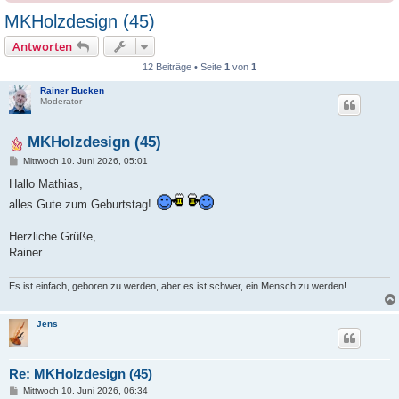
MKHolzdesign (45)
Antworten
12 Beiträge • Seite
1
von
1
Rainer Bucken
Moderator
MKHolzdesign (45)
B
Mittwoch 10. Juni 2026, 05:01
e
i
Hallo Mathias,
t
alles Gute zum Geburtstag!
r
a
g
Herzliche Grüße,
Rainer
Es ist einfach, geboren zu werden, aber es ist schwer, ein Mensch zu werden!
Jens
Re: MKHolzdesign (45)
B
Mittwoch 10. Juni 2026, 06:34