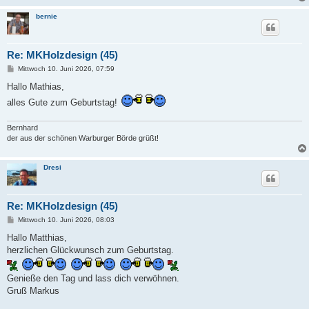
bernie
Re: MKHolzdesign (45)
B
Mittwoch 10. Juni 2026, 07:59
e
i
Hallo Mathias,
t
alles Gute zum Geburtstag!
r
a
g
Bernhard
der aus der schönen Warburger Börde grüßt!
Dresi
Re: MKHolzdesign (45)
B
Mittwoch 10. Juni 2026, 08:03
e
i
Hallo Matthias,
t
herzlichen Glückwunsch zum Geburtstag.
r
a
g
Genieße den Tag und lass dich verwöhnen.
Gruß Markus