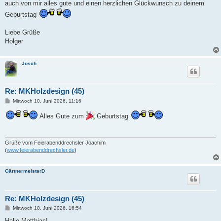
a
auch von mir alles gute und einen herzlichen Glückwunsch zu deinem
g
Geburtstag
Liebe Grüße
Holger
Josch
Re: MKHolzdesign (45)
B
Mittwoch 10. Juni 2026, 11:16
e
i
Alles Gute zum
Geburtstag
t
r
a
g
Grüße vom Feierabenddrechsler Joachim
(
www.feierabenddrechsler.de
)
GärtnermeisterD
Re: MKHolzdesign (45)
B
Mittwoch 10. Juni 2026, 16:54
e
i
Hallo Matthias!