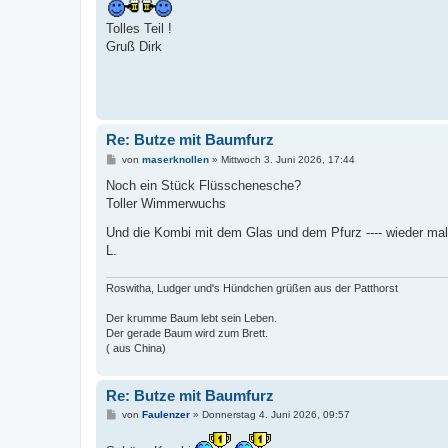
g
Tolles Teil !
Gruß Dirk
Re: Butze mit Baumfurz
B
von
maserknollen
»
Mittwoch 3. Juni 2026, 17:44
e
i
Noch ein Stück Flüsschenesche?
t
Toller Wimmerwuchs
r
a
Und die Kombi mit dem Glas und dem Pfurz ---- wieder ma
g
L.
Roswitha, Ludger und's Hündchen grüßen aus der Patthorst
Der krumme Baum lebt sein Leben.
Der gerade Baum wird zum Brett.
( aus China)
Re: Butze mit Baumfurz
B
von
Faulenzer
»
Donnerstag 4. Juni 2026, 09:57
e
i