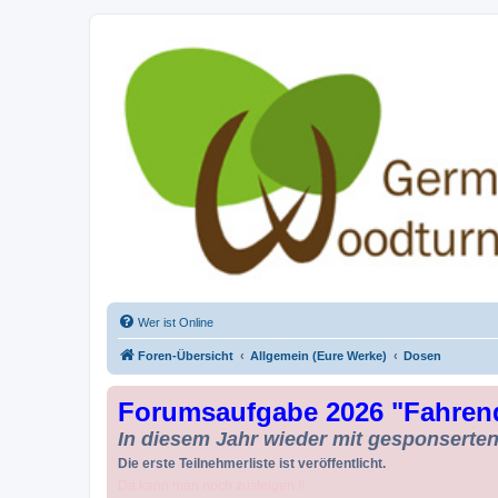
Drechseln und Kunsthandwerk - Ge
Der Treffpunkt für Drechsler und Freunde des Kunsthandwerks
Wer ist Online
Foren-Übersicht
Allgemein (Eure Werke)
Dosen
Forumsaufgabe 2026 "Fahren
In diesem Jahr wieder mit gesponserten 
Die erste Teilnehmerliste ist veröffentlicht.
Da kann man noch zusteigen !!