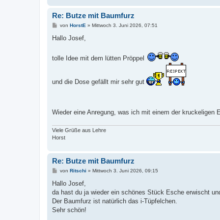
Re: Butze mit Baumfurz
B
von
HorstE
»
Mittwoch 3. Juni 2026, 07:51
e
i
Hallo Josef,
t
r
a
tolle Idee mit dem lütten Pröppel
g
und die Dose gefällt mir sehr gut
Wieder eine Anregung, was ich mit einem der kruckelige
Viele Grüße aus Lehre
Horst
Re: Butze mit Baumfurz
B
von
Ritschi
»
Mittwoch 3. Juni 2026, 09:15
e
i
Hallo Josef,
t
da hast du ja wieder ein schönes Stück Esche erwischt un
r
a
Der Baumfurz ist natürlich das i-Tüpfelchen.
g
Sehr schön!