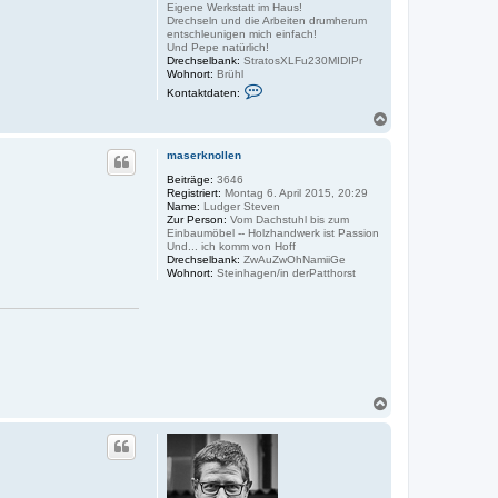
Eigene Werkstatt im Haus!
Drechseln und die Arbeiten drumherum
entschleunigen mich einfach!
Und Pepe natürlich!
Drechselbank:
StratosXLFu230MIDIPr
Wohnort:
Brühl
K
Kontaktdaten:
o
n
N
t
a
a
c
k
maserknollen
h
t
o
Beiträge:
3646
d
Registriert:
Montag 6. April 2015, 20:29
a
b
Name:
Ludger Steven
t
e
Zur Person:
Vom Dachstuhl bis zum
e
n
Einbaumöbel -- Holzhandwerk ist Passion
n
Und... ich komm von Hoff
v
Drechselbank:
ZwAuZwOhNamiiGe
o
Wohnort:
Steinhagen/in derPatthorst
n
D
i
r
k
M
N
a
c
h
o
b
e