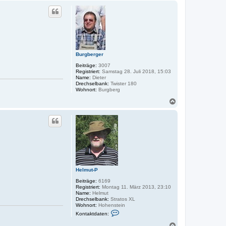
c
h
o
b
e
n
Burgberger
Beiträge:
3007
Registriert:
Samstag 28. Juli 2018, 15:03
Name:
Dieter
Drechselbank:
Twister 180
Wohnort:
Burgberg
N
a
c
h
o
b
e
n
Helmut-P
Beiträge:
6169
Registriert:
Montag 11. März 2013, 23:10
Name:
Helmut
Drechselbank:
Stratos XL
Wohnort:
Hohenstein
K
Kontaktdaten:
o
n
N