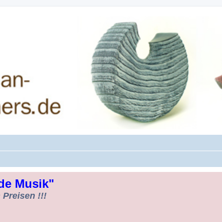
rman-Woodturners *Forum Sauerland*
de Musik"
Preisen !!!