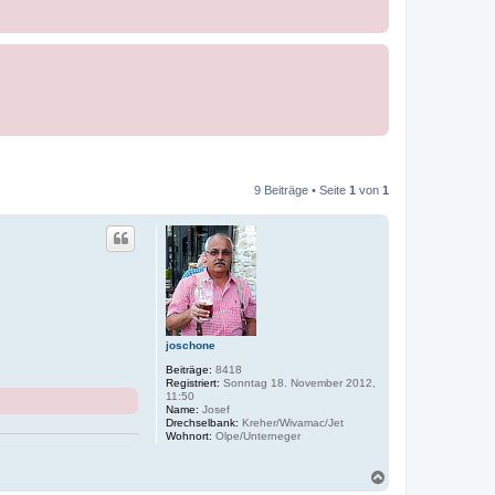
9 Beiträge • Seite
1
von
1
joschone
Beiträge:
8418
Registriert:
Sonntag 18. November 2012,
11:50
Name:
Josef
Drechselbank:
Kreher/Wivamac/Jet
Wohnort:
Olpe/Unterneger
N
a