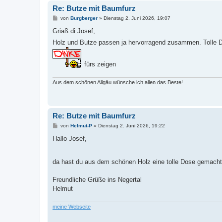
Re: Butze mit Baumfurz
B
von
Burgberger
»
Dienstag 2. Juni 2026, 19:07
e
i
Griaß di Josef,
t
Holz und Butze passen ja hervorragend zusammen. Tolle D
r
a
g
fürs zeigen
Aus dem schönen Allgäu wünsche ich allen das Beste!
Re: Butze mit Baumfurz
B
von
Helmut-P
»
Dienstag 2. Juni 2026, 19:22
e
i
Hallo Josef,
t
r
a
da hast du aus dem schönen Holz eine tolle Dose gemacht
g
Freundliche Grüße ins Negertal
Helmut
meine Webseite