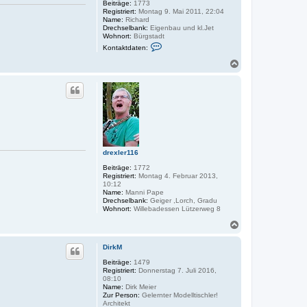
Beiträge:
1773
Registriert:
Montag 9. Mai 2011, 22:04
Name:
Richard
Drechselbank:
Eigenbau und kl.Jet
Wohnort:
Bürgstadt
K
Kontaktdaten:
o
n
N
t
a
a
c
k
h
t
o
d
a
b
t
e
e
n
n
v
o
drexler116
n
R
Beiträge:
1772
i
Registriert:
Montag 4. Februar 2013,
t
10:12
s
Name:
Manni Pape
c
Drechselbank:
Geiger ,Lorch, Gradu
h
Wohnort:
Willebadessen Lützerweg 8
i
N
a
c
DirkM
h
o
Beiträge:
1479
Registriert:
Donnerstag 7. Juli 2016,
b
08:10
e
Name:
Dirk Meier
n
Zur Person:
Gelernter Modelltischler!
Architekt