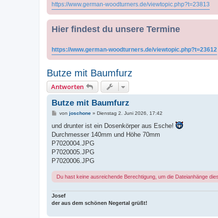
https://www.german-woodturners.de/viewtopic.php?t=23813
Hier findest du unsere Termine
https://www.german-woodturners.de/viewtopic.php?t=23612
Butze mit Baumfurz
Antworten
Butze mit Baumfurz
B
von
joschone
»
Dienstag 2. Juni 2026, 17:42
e
i
und drunter ist ein Dosenkörper aus Esche!
t
Durchmesser 140mm und Höhe 70mm
r
a
P7020004.JPG
g
P7020005.JPG
P7020006.JPG
Du hast keine ausreichende Berechtigung, um die Dateianhänge die
Josef
der aus dem schönen Negertal grüßt!