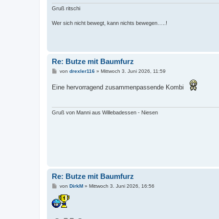
Gruß ritschi
Wer sich nicht bewegt, kann nichts bewegen…..!
Re: Butze mit Baumfurz
B
von
drexler116
»
Mittwoch 3. Juni 2026, 11:59
e
i
Eine hervorragend zusammenpassende Kombi
t
r
a
g
Gruß von Manni aus Willebadessen - Niesen
Re: Butze mit Baumfurz
B
von
DirkM
»
Mittwoch 3. Juni 2026, 16:56
e
i
t
r
a