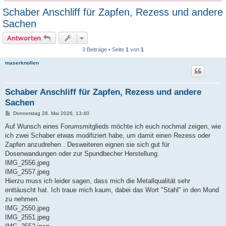
Schaber Anschliff für Zapfen, Rezess und andere
Sachen
Antworten
3 Beiträge • Seite
1
von
1
maserknollen
Schaber Anschliff für Zapfen, Rezess und andere
Sachen
B
Donnerstag 28. Mai 2026, 13:40
e
i
Auf Wunsch eines Forumsmitglieds möchte ich euch nochmal zeigen, wie
t
ich zwei Schaber etwas modifiziert habe, um damit einen Rezess oder
r
a
Zapfen anzudrehen . Desweiteren eignen sie sich gut für
g
Dosenwandungen oder zur Spundbecher Herstellung.
IMG_2556.jpeg
IMG_2557.jpeg
Hierzu muss ich leider sagen, dass mich die Metallqualität sehr
enttäuscht hat. Ich traue mich kaum, dabei das Wort "Stahl" in den Mund
zu nehmen.
IMG_2550.jpeg
IMG_2551.jpeg