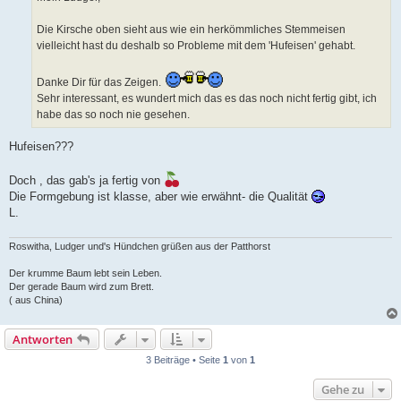
g
Die Kirsche oben sieht aus wie ein herkömmliches Stemmeisen
vielleicht hast du deshalb so Probleme mit dem 'Hufeisen' gehabt.
Danke Dir für das Zeigen.
Sehr interessant, es wundert mich das es das noch nicht fertig gibt, ich
habe das so noch nie gesehen.
Hufeisen???
Doch , das gab's ja fertig von
Die Formgebung ist klasse, aber wie erwähnt- die Qualität
L.
Roswitha, Ludger und's Hündchen grüßen aus der Patthorst
Der krumme Baum lebt sein Leben.
Der gerade Baum wird zum Brett.
( aus China)
Antworten
3 Beiträge • Seite
1
von
1
Gehe zu