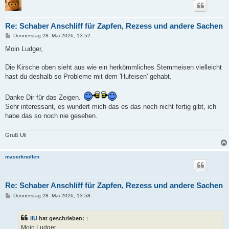
Re: Schaber Anschliff für Zapfen, Rezess und andere Sachen
B
Donnerstag 28. Mai 2026, 13:52
e
i
Moin Ludger,
t
r
a
Die Kirsche oben sieht aus wie ein herkömmliches Stemmeisen vielleicht
g
hast du deshalb so Probleme mit dem 'Hufeisen' gehabt.
Danke Dir für das Zeigen.
Sehr interessant, es wundert mich das es das noch nicht fertig gibt, ich
habe das so noch nie gesehen.
Gruß Uli
maserknollen
Re: Schaber Anschliff für Zapfen, Rezess und andere Sachen
B
Donnerstag 28. Mai 2026, 13:58
e
i
t
ilU
hat geschrieben:
↑
r
a
Moin Ludger,