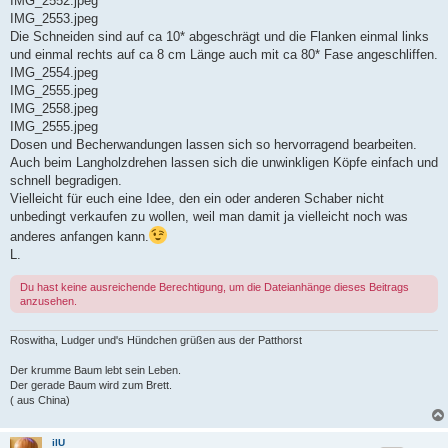
IMG_2552.jpeg
IMG_2553.jpeg
Die Schneiden sind auf ca 10* abgeschrägt und die Flanken einmal links
und einmal rechts auf ca 8 cm Länge auch mit ca 80* Fase angeschliffen.
IMG_2554.jpeg
IMG_2555.jpeg
IMG_2558.jpeg
IMG_2555.jpeg
Dosen und Becherwandungen lassen sich so hervorragend bearbeiten.
Auch beim Langholzdrehen lassen sich die unwinkligen Köpfe einfach und
schnell begradigen.
Vielleicht für euch eine Idee, den ein oder anderen Schaber nicht
unbedingt verkaufen zu wollen, weil man damit ja vielleicht noch was
anderes anfangen kann.
L.
Du hast keine ausreichende Berechtigung, um die Dateianhänge dieses Beitrags
anzusehen.
Roswitha, Ludger und's Hündchen grüßen aus der Patthorst
Der krumme Baum lebt sein Leben.
Der gerade Baum wird zum Brett.
( aus China)
ilU