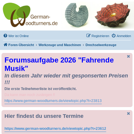
Drechseln und
Kunsthandwerk -
German-Woodturners
*Forum Sauerland*
Der Treffpunkt für Drechsler und Freunde des Kunsthandwerks
Wer ist Online
Registrieren
Anmelden
Foren-Übersicht
Werkzeuge und Maschinen
Drechselwerkzeuge
Forumsaufgabe 2026 "Fahrende
Musik"
In diesem Jahr wieder mit gesponserten Preisen
!!!
Die erste Teilnehmerliste ist veröffentlicht.
Da kann man noch zusteigen !!
https://www.german-woodturners.de/viewtopic.php?t=23813
Hier findest du unsere Termine
https://www.german-woodturners.de/viewtopic.php?t=23612