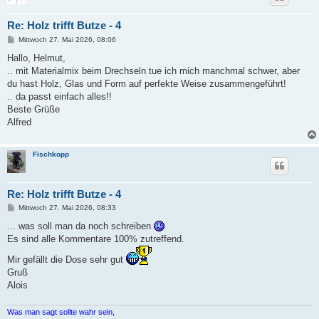
Re: Holz trifft Butze - 4
B
Mittwoch 27. Mai 2026, 08:06
e
i
Hallo, Helmut,
t
.. mit Materialmix beim Drechseln tue ich mich manchmal schwer, aber
r
a
du hast Holz, Glas und Form auf perfekte Weise zusammengeführt!
g
.. da passt einfach alles!!
Beste Grüße
Alfred
Fischkopp
Re: Holz trifft Butze - 4
B
Mittwoch 27. Mai 2026, 08:33
e
i
... was soll man da noch schreiben
t
Es sind alle Kommentare 100% zutreffend.
r
a
Mir gefällt die Dose sehr gut
g
Gruß
Alois
Was man sagt sollte wahr sein,