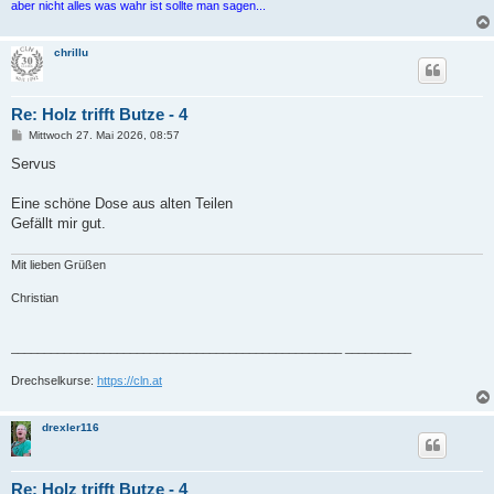
aber nicht alles was wahr ist sollte man sagen...
chrillu
Re: Holz trifft Butze - 4
B
Mittwoch 27. Mai 2026, 08:57
e
i
Servus
t
r
a
Eine schöne Dose aus alten Teilen
g
Gefällt mir gut.
Mit lieben Grüßen
Christian
__________________________________________________ __________
Drechselkurse:
https://cln.at
drexler116
Re: Holz trifft Butze - 4