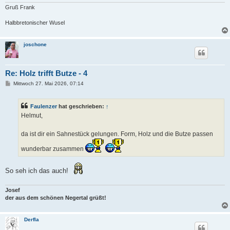
Gruß Frank
Halbbretonischer Wusel
joschone
Re: Holz trifft Butze - 4
B
Mittwoch 27. Mai 2026, 07:14
e
i
t
Faulenzer
hat geschrieben:
↑
r
a
Helmut,
g
da ist dir ein Sahnestück gelungen. Form, Holz und die Butze passen
wunderbar zusammen
So seh ich das auch!
Josef
der aus dem schönen Negertal grüßt!
Derfla