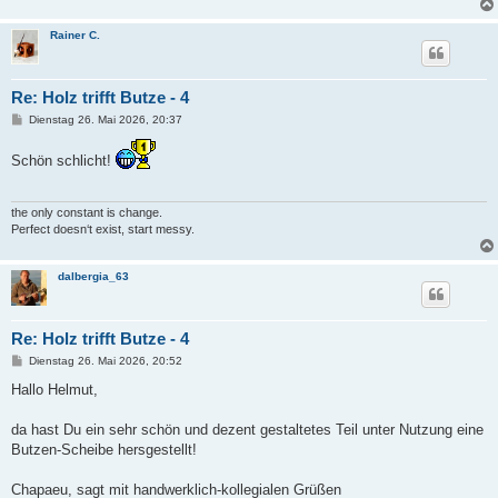
Rainer C.
Re: Holz trifft Butze - 4
B
Dienstag 26. Mai 2026, 20:37
e
i
Schön schlicht!
t
r
a
g
the only constant is change.
Perfect doesn‘t exist, start messy.
dalbergia_63
Re: Holz trifft Butze - 4
B
Dienstag 26. Mai 2026, 20:52
e
i
Hallo Helmut,
t
r
a
da hast Du ein sehr schön und dezent gestaltetes Teil unter Nutzung eine
g
Butzen-Scheibe hersgestellt!
Chapaeu, sagt mit handwerklich-kollegialen Grüßen