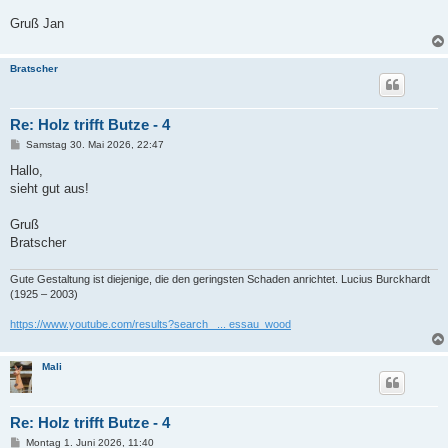
g
Gruß Jan
Bratscher
Re: Holz trifft Butze - 4
B
Samstag 30. Mai 2026, 22:47
e
i
Hallo,
t
sieht gut aus!
r
a
g
Gruß
Bratscher
Gute Gestaltung ist diejenige, die den geringsten Schaden anrichtet. Lucius Burckhardt
(1925 – 2003)
https://www.youtube.com/results?search_ ... essau_wood
Mali
Re: Holz trifft Butze - 4
B
Montag 1. Juni 2026, 11:40