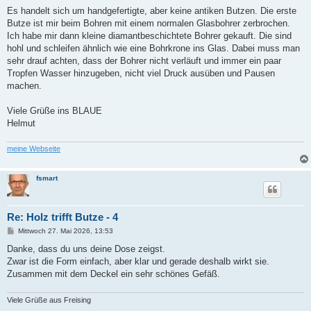
Es handelt sich um handgefertigte, aber keine antiken Butzen. Die erste
Butze ist mir beim Bohren mit einem normalen Glasbohrer zerbrochen.
Ich habe mir dann kleine diamantbeschichtete Bohrer gekauft. Die sind
hohl und schleifen ähnlich wie eine Bohrkrone ins Glas. Dabei muss man
sehr drauf achten, dass der Bohrer nicht verläuft und immer ein paar
Tropfen Wasser hinzugeben, nicht viel Druck ausüben und Pausen
machen.
Viele Grüße ins BLAUE
Helmut
meine Webseite
fsmart
Re: Holz trifft Butze - 4
B
Mittwoch 27. Mai 2026, 13:53
e
i
Danke, dass du uns deine Dose zeigst.
t
Zwar ist die Form einfach, aber klar und gerade deshalb wirkt sie.
r
a
Zusammen mit dem Deckel ein sehr schönes Gefäß.
g
Viele Grüße aus Freising