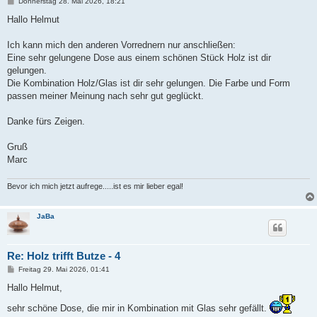
B
Donnerstag 28. Mai 2026, 18:21
e
i
Hallo Helmut
t
r
a
Ich kann mich den anderen Vorrednern nur anschließen:
g
Eine sehr gelungene Dose aus einem schönen Stück Holz ist dir
gelungen.
Die Kombination Holz/Glas ist dir sehr gelungen. Die Farbe und Form
passen meiner Meinung nach sehr gut geglückt.
Danke fürs Zeigen.
Gruß
Marc
Bevor ich mich jetzt aufrege.....ist es mir lieber egal!
JaBa
Re: Holz trifft Butze - 4
B
Freitag 29. Mai 2026, 01:41
e
i
Hallo Helmut,
t
r
sehr schöne Dose, die mir in Kombination mit Glas sehr gefällt.
a