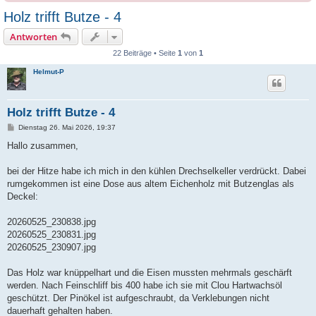
Holz trifft Butze - 4
Antworten
22 Beiträge • Seite
1
von
1
Helmut-P
Holz trifft Butze - 4
B
Dienstag 26. Mai 2026, 19:37
e
i
Hallo zusammen,
t
r
a
bei der Hitze habe ich mich in den kühlen Drechselkeller verdrückt. Dabei
g
rumgekommen ist eine Dose aus altem Eichenholz mit Butzenglas als
Deckel:
20260525_230838.jpg
20260525_230831.jpg
20260525_230907.jpg
Das Holz war knüppelhart und die Eisen mussten mehrmals geschärft
werden. Nach Feinschliff bis 400 habe ich sie mit Clou Hartwachsöl
geschützt. Der Pinökel ist aufgeschraubt, da Verklebungen nicht
dauerhaft gehalten haben.