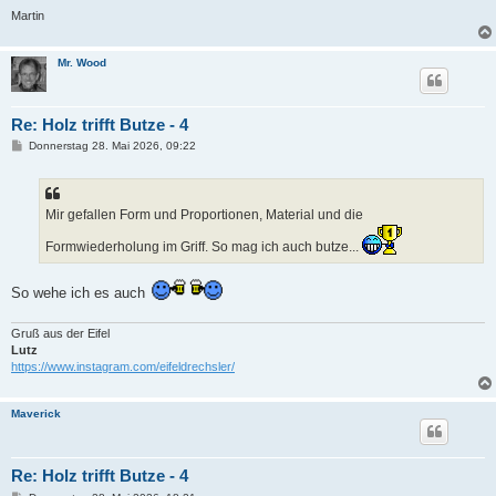
Martin
Mr. Wood
Re: Holz trifft Butze - 4
B
Donnerstag 28. Mai 2026, 09:22
e
i
t
r
a
Mir gefallen Form und Proportionen, Material und die
g
Formwiederholung im Griff. So mag ich auch butze...
So wehe ich es auch
Gruß aus der Eifel
Lutz
https://www.instagram.com/eifeldrechsler/
Maverick
Re: Holz trifft Butze - 4