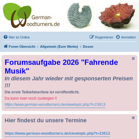
Drechseln und
Kunsthandwerk -
German-Woodturners
*Forum Sauerland*
Der Treffpunkt für Drechsler und Freunde des Kunsthandwerks
Wer ist Online
Registrieren
Anmelden
Foren-Übersicht
Allgemein (Eure Werke)
Dosen
Forumsaufgabe 2026 "Fahrende
Musik"
In diesem Jahr wieder mit gesponserten Preisen
!!!
Die erste Teilnehmerliste ist veröffentlicht.
Da kann man noch zusteigen !!
https://www.german-woodturners.de/viewtopic.php?t=23813
Hier findest du unsere Termine
https://www.german-woodturners.de/viewtopic.php?t=23612