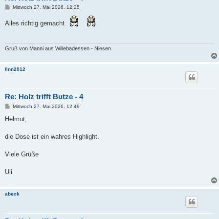
B
Mittwoch 27. Mai 2026, 12:25
e
i
Alles richtig gemacht
t
r
a
g
Gruß von Manni aus Willebadessen - Niesen
finn2012
Re: Holz trifft Butze - 4
B
Mittwoch 27. Mai 2026, 12:49
e
i
Helmut,
t
r
a
die Dose ist ein wahres Highlight.
g
Viele Grüße
Uli
abeck