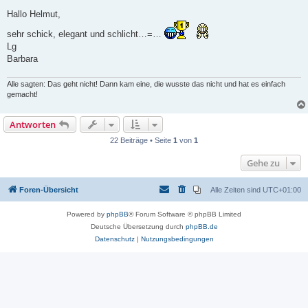
e
i
Hallo Helmut,
t
r
sehr schick, elegant und schlicht…=…
a
Lg
g
Barbara
Alle sagten: Das geht nicht! Dann kam eine, die wusste das nicht und hat es einfach
gemacht!
Antworten
22 Beiträge • Seite
1
von
1
Gehe zu
Foren-Übersicht
Alle Zeiten sind
UTC+01:00
Powered by
phpBB
® Forum Software © phpBB Limited
Deutsche Übersetzung durch
phpBB.de
Datenschutz
|
Nutzungsbedingungen