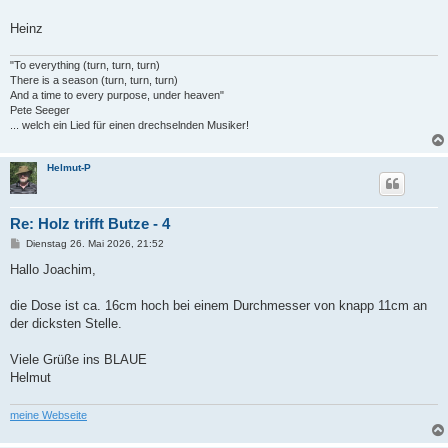
Heinz
"To everything (turn, turn, turn)
There is a season (turn, turn, turn)
And a time to every purpose, under heaven"
Pete Seeger
... welch ein Lied für einen drechselnden Musiker!
Helmut-P
Re: Holz trifft Butze - 4
B
Dienstag 26. Mai 2026, 21:52
e
i
Hallo Joachim,
t
r
a
die Dose ist ca. 16cm hoch bei einem Durchmesser von knapp 11cm an
g
der dicksten Stelle.
Viele Grüße ins BLAUE
Helmut
meine Webseite