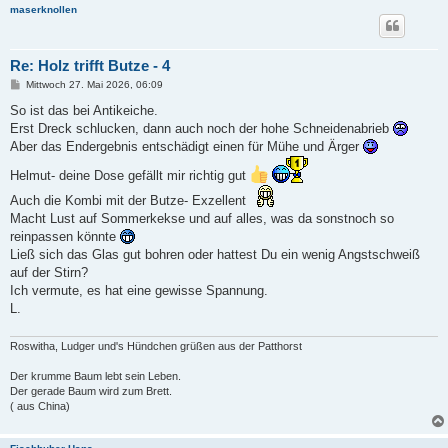
maserknollen
Re: Holz trifft Butze - 4
B
Mittwoch 27. Mai 2026, 06:09
e
i
So ist das bei Antikeiche.
t
Erst Dreck schlucken, dann auch noch der hohe Schneidenabrieb
r
a
Aber das Endergebnis entschädigt einen für Mühe und Ärger
g
Helmut- deine Dose gefällt mir richtig gut
Auch die Kombi mit der Butze- Exzellent
Macht Lust auf Sommerkekse und auf alles, was da sonstnoch so
reinpassen könnte
Ließ sich das Glas gut bohren oder hattest Du ein wenig Angstschweiß
auf der Stirn?
Ich vermute, es hat eine gewisse Spannung.
L.
Roswitha, Ludger und's Hündchen grüßen aus der Patthorst
Der krumme Baum lebt sein Leben.
Der gerade Baum wird zum Brett.
( aus China)