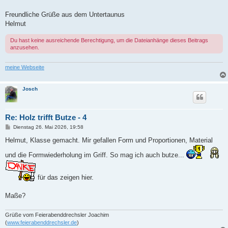
Freundliche Grüße aus dem Untertaunus
Helmut
Du hast keine ausreichende Berechtigung, um die Dateianhänge dieses Beitrags
anzusehen.
meine Webseite
Josch
Re: Holz trifft Butze - 4
B
Dienstag 26. Mai 2026, 19:58
e
i
Helmut, Klasse gemacht. Mir gefallen Form und Proportionen, Material
t
r
und die Formwiederholung im Griff. So mag ich auch butze...
a
g
für das zeigen hier.
Maße?
Grüße vom Feierabenddrechsler Joachim
(
www.feierabenddrechsler.de
)