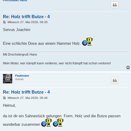
Fischhuber Hans
Re: Holz trifft Butze - 4
B
Mittwoch 27. Mai 2026, 06:35
e
i
Servus Joachim
t
r
a
Eine schlichte Dose aus einem Hammer Holz.
g
Mit Drechslergruß Hans
Mein Motto: wer kämpft kann verlieren, wer nicht Kämpft hat schon verloren!
Faulenzer
Admin
Re: Holz trifft Butze - 4
B
Mittwoch 27. Mai 2026, 06:46
e
i
Helmut,
t
r
a
da ist dir ein Sahnestück gelungen. Form, Holz und die Butze passen
g
wunderbar zusammen