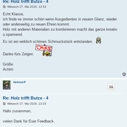
Re: Holz trifft Butze - 4
B
Mittwoch 27. Mai 2026, 12:53
e
i
Echt Klasse,
t
ich finde es immer schön wenn Ausgedientes in neuem Glanz, wieder
r
a
oder anderweitig zu neuen Ehren kommt.
g
Holz mit anderen Materialien zu kombinieren macht das ganze kreativ
u.spannend.
Es ist ein wirklich schönes Schmuckstück entstanden.
Danke fürs Zeigen.
Grüße
Achim
Helmut-P
Re: Holz trifft Butze - 4
B
Mittwoch 27. Mai 2026, 13:33
e
i
Hallo zusammen,
t
r
a
vielen Dank für Euer Feedback.
g