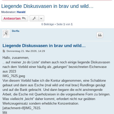
Liegende Diskusvasen in brav und wild…
Moderator:
Harald
Antworten
6 Beiträge • Seite
1
von
1
Derfla
Liegende Diskusvasen in brav und wild…
B
Donnerstag 21. Mai 2026, 14:29
e
i
Hallo, zusammen,
t
.. auf meiner „to do Liste“ stehen auch noch einige liegende Diskusvasen
r
a
nach dem Vorbild einer häufig als „gelungen“ bezeichneten Eichenvase
g
aus 2023
IMG_7625.jpeg
Von diesem Vorbild habe ich die Kontur abgenommen, eine Schablone
gebaut und dann aus Esche (mal wild und mal brav) Rundlinge gesägt
und auf die Bank gebracht. Und dann begann die echt anstrengende
Arbeit, die Esche mit Querholzeisen in die vorgesehene Form zu bringen.
Was vielleicht „leicht“ daher kommt, erfordert nicht nur geübten
Werkzeugeinsatz sondern erhebliche Konzentration.
[attachment=8]IMG_7615.
Mit