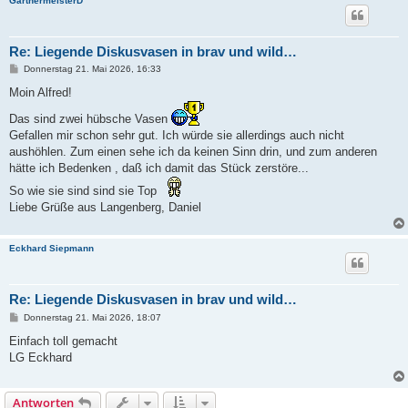
GärtnermeisterD
Re: Liegende Diskusvasen in brav und wild…
B
Donnerstag 21. Mai 2026, 16:33
e
i
Moin Alfred!
t
r
Das sind zwei hübsche Vasen
a
Gefallen mir schon sehr gut. Ich würde sie allerdings auch nicht
g
aushöhlen. Zum einen sehe ich da keinen Sinn drin, und zum anderen
hätte ich Bedenken , daß ich damit das Stück zerstöre...
So wie sie sind sind sie Top
Liebe Grüße aus Langenberg, Daniel
Eckhard Siepmann
Re: Liegende Diskusvasen in brav und wild…
B
Donnerstag 21. Mai 2026, 18:07
e
i
Einfach toll gemacht
t
LG Eckhard
r
a
g
Antworten