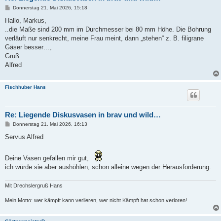
B
Donnerstag 21. Mai 2026, 15:18
e
i
Hallo, Markus,
t
..die Maße sind 200 mm im Durchmesser bei 80 mm Höhe. Die Bohrung
r
a
verläuft nur senkrecht, meine Frau meint, dann „stehen“ z. B. filigrane
g
Gäser besser…,
Gruß
Alfred
Fischhuber Hans
Re: Liegende Diskusvasen in brav und wild…
B
Donnerstag 21. Mai 2026, 16:13
e
i
Servus Alfred
t
r
a
Deine Vasen gefallen mir gut,
g
ich würde sie aber aushöhlen, schon alleine wegen der Herausforderung.
Mit Drechslergruß Hans
Mein Motto: wer kämpft kann verlieren, wer nicht Kämpft hat schon verloren!