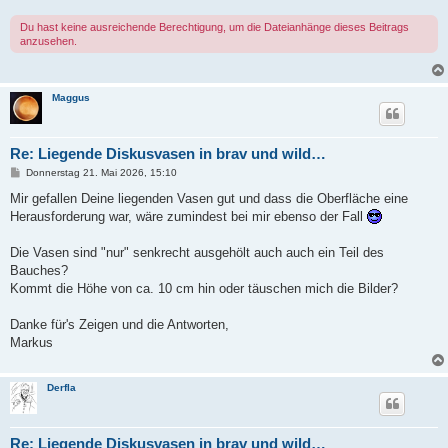
Du hast keine ausreichende Berechtigung, um die Dateianhänge dieses Beitrags
anzusehen.
Maggus
Re: Liegende Diskusvasen in brav und wild…
B
Donnerstag 21. Mai 2026, 15:10
e
i
Mir gefallen Deine liegenden Vasen gut und dass die Oberfläche eine
t
Herausforderung war, wäre zumindest bei mir ebenso der Fall
r
a
g
Die Vasen sind "nur" senkrecht ausgehölt auch auch ein Teil des
Bauches?
Kommt die Höhe von ca. 10 cm hin oder täuschen mich die Bilder?
Danke für's Zeigen und die Antworten,
Markus
Derfla
Re: Liegende Diskusvasen in brav und wild…