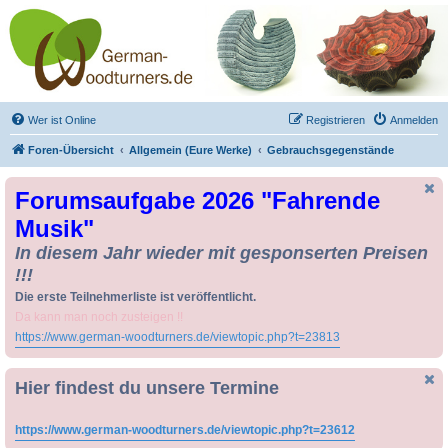
Drechseln und
Kunsthandwerk -
German-Woodturners
*Forum Sauerland*
Der Treffpunkt für Drechsler und Freunde des Kunsthandwerks
Wer ist Online
Registrieren
Anmelden
Foren-Übersicht
Allgemein (Eure Werke)
Gebrauchsgegenstände
Forumsaufgabe 2026 "Fahrende
Musik"
In diesem Jahr wieder mit gesponserten Preisen
!!!
Die erste Teilnehmerliste ist veröffentlicht.
Da kann man noch zusteigen !!
https://www.german-woodturners.de/viewtopic.php?t=23813
Hier findest du unsere Termine
https://www.german-woodturners.de/viewtopic.php?t=23612