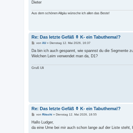
Dieter
Aus dem schönen Allgäu wünsche ich allen das Beste!
Re: Das letzte Gefäß ⚱️ K- ein Tabuthema!?
B
von
ilU
»
Dienstag 12. Mai 2026, 16:37
e
i
Da bin ich auch gespannt, wie spannst du die Segmente 
t
Welchen Leim verwendet man da, D1?
r
a
g
Gruß Uli
Re: Das letzte Gefäß ⚱️ K- ein Tabuthema!?
B
von
Ritschi
»
Dienstag 12. Mai 2026, 18:55
e
i
Hallo Ludger,
t
da eine Urne bei mir auch schon lange auf der Liste steht
r
a