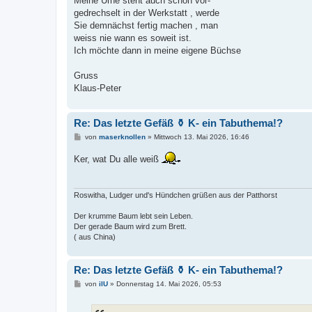
Meine Urne steht auch schon vor-
gedrechselt in der Werkstatt , werde
Sie demnächst fertig machen , man
weiss nie wann es soweit ist.
Ich möchte dann in meine eigene Büchse
Gruss
Klaus-Peter
Re: Das letzte Gefäß ⚱️ K- ein Tabuthema!?
B
von
maserknollen
»
Mittwoch 13. Mai 2026, 16:46
e
i
Ker, wat Du alle weiß
t
r
a
g
Roswitha, Ludger und's Hündchen grüßen aus der Patthorst
Der krumme Baum lebt sein Leben.
Der gerade Baum wird zum Brett.
( aus China)
Re: Das letzte Gefäß ⚱️ K- ein Tabuthema!?
B
von
ilU
»
Donnerstag 14. Mai 2026, 05:53
e
i
t