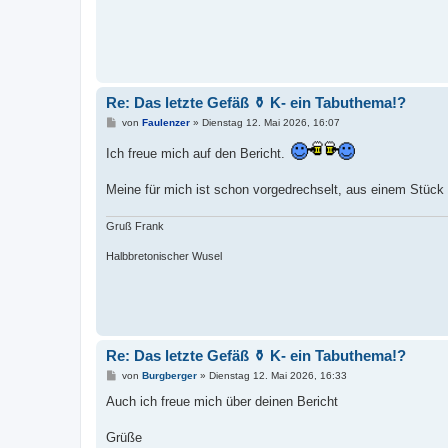
Re: Das letzte Gefäß ⚱️ K- ein Tabuthema!?
B
von
Faulenzer
»
Dienstag 12. Mai 2026, 16:07
e
i
Ich freue mich auf den Bericht.
t
r
a
Meine für mich ist schon vorgedrechselt, aus einem Stück
g
Gruß Frank
Halbbretonischer Wusel
Re: Das letzte Gefäß ⚱️ K- ein Tabuthema!?
B
von
Burgberger
»
Dienstag 12. Mai 2026, 16:33
e
i
Auch ich freue mich über deinen Bericht
t
r
a
Grüße
g