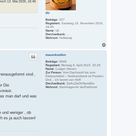
n
woch 13. Mai 2026, 16:46
ilU
Beiträge:
327
Registriert:
Samstag 16. November 2024,
18:45
Name:
Uli
Drechselbank:
...
Wohnort:
Holtkamp
N
a
c
maserknollen
h
o
Beiträge:
3648
Registriert:
Montag 6. April 2015, 20:29
b
Name:
Ludger Steven
e
Zur Person:
Vom Dachstuhl bis zum
herausgeformt sind ,
n
Einbaumöbel -- Holzhandwerk ist Passion
Und... ich komm von Hoff
Drechselbank:
ZwAuZwOhNamiiGe
er Die
Wohnort:
Steinhagen/in derPatthorst
voraus.
 was man darf und was
e und weniger , ob
ch es ja auch lassen!