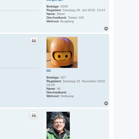
Beiträge:
3008
Registriert:
Samstag 28. Juli 2018, 15:03
Name:
Dieter
Drechselbank:
Twister 180
Wohnort:
Burgberg
N
a
c
h
o
b
e
n
ilU
Beiträge:
327
Registriert:
Samstag 16. November 2024,
18:45
Name:
Uli
Drechselbank:
...
Wohnort:
Holtkamp
N
a
c
h
o
b
e
n