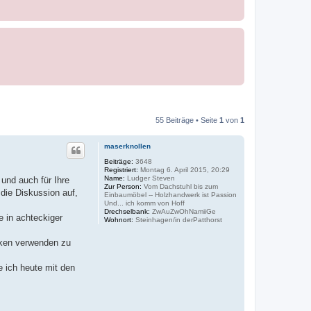
55 Beiträge • Seite
1
von
1
maserknollen
Beiträge:
3648
Registriert:
Montag 6. April 2015, 20:29
Name:
Ludger Steven
 und auch für Ihre
Zur Person:
Vom Dachstuhl bis zum
die Diskussion auf,
Einbaumöbel -- Holzhandwerk ist Passion
Und... ich komm von Hoff
Drechselbank:
ZwAuZwOhNamiiGe
 in achteckiger
Wohnort:
Steinhagen/in derPatthorst
ärken verwenden zu
e ich heute mit den