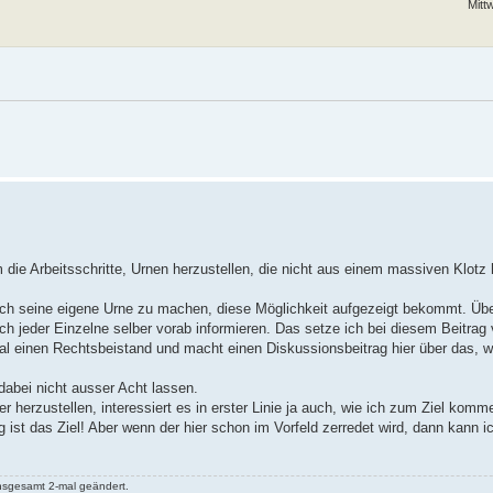
Mitt
die Arbeitsschritte, Urnen herzustellen, die nicht aus einem massiven Klotz 
 sich seine eigene Urne zu machen, diese Möglichkeit aufgezeigt bekommt. Üb
h jeder Einzelne selber vorab informieren. Das setze ich bei diesem Beitrag 
mal einen Rechtsbeistand und macht einen Diskussionsbeitrag hier über das,
dabei nicht ausser Acht lassen.
herzustellen, interessiert es in erster Linie ja auch, wie ich zum Ziel komm
st das Ziel! Aber wenn der hier schon im Vorfeld zerredet wird, dann kann i
nsgesamt 2-mal geändert.