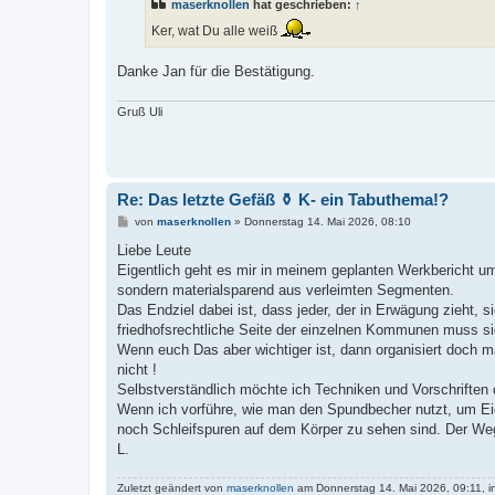
maserknollen
hat geschrieben:
↑
r
a
Ker, wat Du alle weiß
g
Danke Jan für die Bestätigung.
Gruß Uli
Re: Das letzte Gefäß ⚱️ K- ein Tabuthema!?
B
von
maserknollen
»
Donnerstag 14. Mai 2026, 08:10
e
i
Liebe Leute
t
Eigentlich geht es mir in meinem geplanten Werkbericht um 
r
a
sondern materialsparend aus verleimten Segmenten.
g
Das Endziel dabei ist, dass jeder, der in Erwägung zieht,
friedhofsrechtliche Seite der einzelnen Kommunen muss sic
Wenn euch Das aber wichtiger ist, dann organisiert doch 
nicht !
Selbstverständlich möchte ich Techniken und Vorschriften 
Wenn ich vorführe, wie man den Spundbecher nutzt, um Eier 
noch Schleifspuren auf dem Körper zu sehen sind. Der Weg i
L.
Zuletzt geändert von
maserknollen
am Donnerstag 14. Mai 2026, 09:11, i