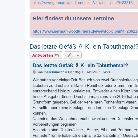
https://www.german-woodturners.de/viewtopic.php?t=23813
Hier findest du unsere Termine
https://www.german-woodturners.de/viewtopic.php?t=23612
Das letzte Gefäß ⚱️ K- ein Tabuthema!
Antworten
Das letzte Gefäß ⚱️ K- ein Tabuthema!?
B
von
maserknollen
»
Dienstag 12. Mai 2026, 14:24
e
i
Wir hatten vor einigerZeit Besuch von zwei Drechslerkolleg
t
Liebsten zu drechseln. Da ein Rundholz oder Stamm im Hol
r
a
entsprechend Holz zu verleimen. Entweder einen Klotz vo
g
In der Ausgabe 35 des Drechslermagazins von 2016 hatte 
Grundform gegeben. Bei der verleimten Tonnenform waren wi
Es sollte aber keine 8 eckige - sondern eine 12 eckige Gr
können.
Nachdem das Wunschmaterial sowohl unserer Drechslerfreund
Vorbereitungen beginnen.
Holzarten sind: Rüster/Ulme , Esche, Eibe und Patthorster
Für jede "Tonne habe ich erstmal je 12 Kanteln im Quersc