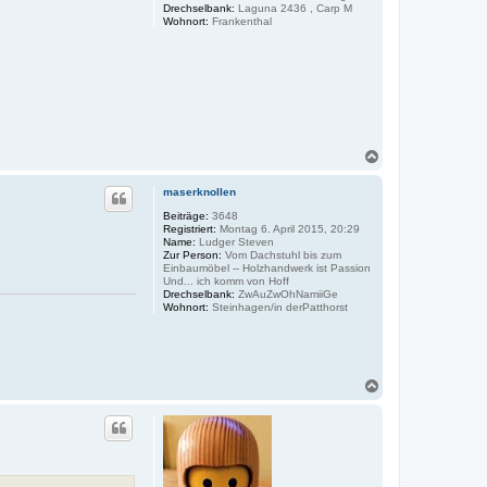
Drechselbank:
Laguna 2436 , Carp M
Wohnort:
Frankenthal
N
a
c
maserknollen
h
o
Beiträge:
3648
Registriert:
Montag 6. April 2015, 20:29
b
Name:
Ludger Steven
e
Zur Person:
Vom Dachstuhl bis zum
n
Einbaumöbel -- Holzhandwerk ist Passion
Und... ich komm von Hoff
Drechselbank:
ZwAuZwOhNamiiGe
Wohnort:
Steinhagen/in derPatthorst
N
a
c
h
o
b
e