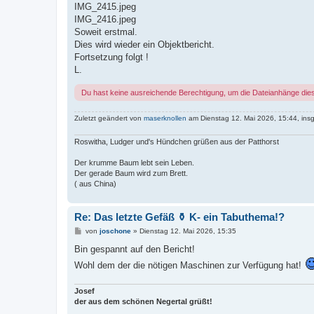
IMG_2415.jpeg
IMG_2416.jpeg
Soweit erstmal.
Dies wird wieder ein Objektbericht.
Fortsetzung folgt !
L.
Du hast keine ausreichende Berechtigung, um die Dateianhänge die
Zuletzt geändert von
maserknollen
am Dienstag 12. Mai 2026, 15:44, ins
Roswitha, Ludger und's Hündchen grüßen aus der Patthorst
Der krumme Baum lebt sein Leben.
Der gerade Baum wird zum Brett.
( aus China)
Re: Das letzte Gefäß ⚱️ K- ein Tabuthema!?
B
von
joschone
»
Dienstag 12. Mai 2026, 15:35
e
i
Bin gespannt auf den Bericht!
t
Wohl dem der die nötigen Maschinen zur Verfügung hat!
r
a
g
Josef
der aus dem schönen Negertal grüßt!