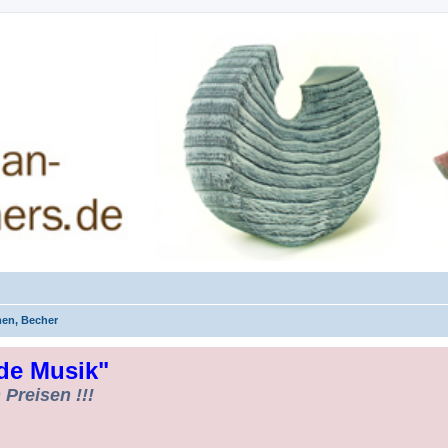
rman-Woodturners *Forum Sauerland*
men, Becher
de Musik"
Preisen !!!