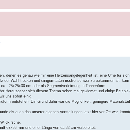
?
en, denen es genau wie mir eine Herzensangelegenheit ist, eine Urne für sich
z der Wahl trocken und einigermaßen rissfrei schwer zu bekommen ist, kam 
n ca . 25x25x30 cm oder als Segmentverleimung in Tonnenform.
der Herausgeber sich diesem Thema schon mal gewidmet und einige Beispiele
r uns sofort einig.
undform entstehen. Ein Grund dafür war die Möglichkeit, geringere Materialst
e als auch das unserer eigenen Vorstellungen jetzt hier vor Ort war, konnt
 Wildkirsche.
hnitt 67x36 mm und einer Länge von ca 32 cm vorbereitet.