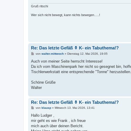
g
Gruß ritschi
Wer sich nicht bewegt, kann nichts bewegen…..!
Re: Das letzte Gefäß ⚱️ K- ein Tabuthema!?
B
von
walter.mittwoch
»
Dienstag 12. Mai 2026, 19:05
e
i
Auch von meiner Seite herrscht Interesse!
t
Da ich vom Maschinenpark her nicht so gesegnet bin, hoffe
r
a
Tischlerwerkstatt eine entsprechende "Tonne" herzustellen
g
Schöne Grüße
Walter
Re: Das letzte Gefäß ⚱️ K- ein Tabuthema!?
B
von
klausp
»
Mittwoch 13. Mai 2026, 13:41
e
i
Hallo Ludger ,
t
mir geht es wie Frank , ich freue
r
a
mich auch über deinen Bericht.
g