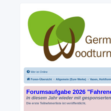
Drechseln und Kunsthandwerk - Ge
Der Treffpunkt für Drechsler und Freunde des Kunsthandwerks
Wer ist Online
Foren-Übersicht
Allgemein (Eure Werke)
Vasen, Hohlfor
Forumsaufgabe 2026 "Fahren
In diesem Jahr wieder mit gesponserten 
Die erste Teilnehmerliste ist veröffentlicht.
Da kann man noch zusteigen !!