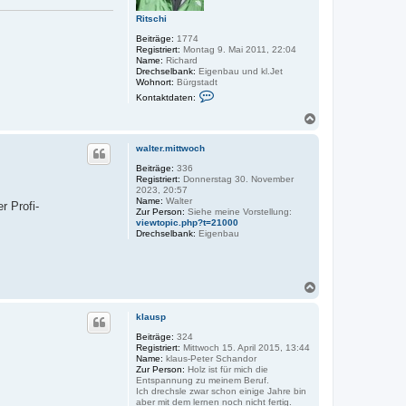
Ritschi
Beiträge:
1774
Registriert:
Montag 9. Mai 2011, 22:04
Name:
Richard
Drechselbank:
Eigenbau und kl.Jet
Wohnort:
Bürgstadt
K
Kontaktdaten:
o
n
N
t
a
a
c
k
walter.mittwoch
h
t
o
Beiträge:
336
d
Registriert:
Donnerstag 30. November
a
b
2023, 20:57
t
e
Name:
Walter
e
r Profi-
n
Zur Person:
Siehe meine Vorstellung:
n
viewtopic.php?t=21000
v
Drechselbank:
Eigenbau
o
n
R
i
t
N
s
a
c
h
c
klausp
i
h
o
Beiträge:
324
Registriert:
Mittwoch 15. April 2015, 13:44
b
Name:
klaus-Peter Schandor
e
Zur Person:
Holz ist für mich die
n
Entspannung zu meinem Beruf.
Ich drechsle zwar schon einige Jahre bin
aber mit dem lernen noch nicht fertig.