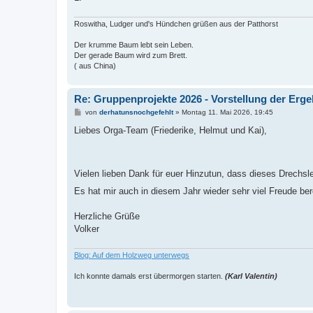
Roswitha, Ludger und's Hündchen grüßen aus der Patthorst
Der krumme Baum lebt sein Leben.
Der gerade Baum wird zum Brett.
( aus China)
Re: Gruppenprojekte 2026 - Vorstellung der Erg
B
von
derhatunsnochgefehlt
»
Montag 11. Mai 2026, 19:45
e
i
Liebes Orga-Team (Friederike, Helmut und Kai),
t
r
a
g
Vielen lieben Dank für euer Hinzutun, dass dieses Drechsl
Es hat mir auch in diesem Jahr wieder sehr viel Freude b
Herzliche Grüße
Volker
Blog: Auf dem Holzweg unterwegs
Ich konnte damals erst übermorgen starten.
(Karl Valentin)