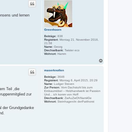
c
k
h
t
o
d
a
b
onsens und lernen
t
e
e
n
n
v
Greenhoorn
o
n
Beiträge:
838
D
Registriert:
Montag 21. November 2016,
o
21:58
c
Name:
Georg
B
Drechselbank:
Twister eco
r
Wohnort:
Hamm
o
c
N
k
a
c
maserknollen
h
o
Beiträge:
3646
Registriert:
Montag 6. April 2015, 20:29
b
Name:
Ludger Steven
e
Zur Person:
Vom Dachstuhl bis zum
em Teil ,die
n
Einbaumöbel -- Holzhandwerk ist Passion
ruppenmitglied zur
Und... ich komm von Hoff
Drechselbank:
ZwAuZwOhNamiiGe
Wohnort:
Steinhagen/in derPatthorst
mal der Grundgedanke
nd.