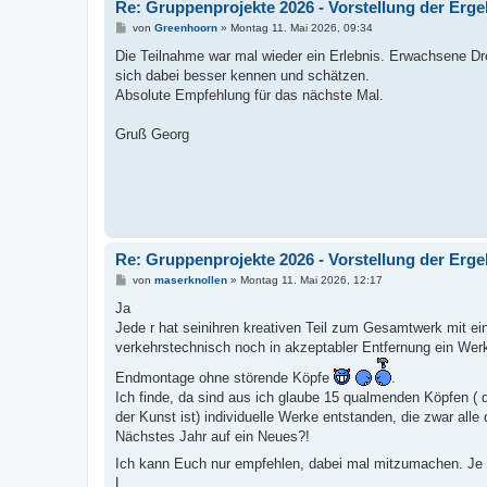
Re: Gruppenprojekte 2026 - Vorstellung der Erg
B
von
Greenhoorn
»
Montag 11. Mai 2026, 09:34
e
i
Die Teilnahme war mal wieder ein Erlebnis. Erwachsene Dre
t
sich dabei besser kennen und schätzen.
r
a
Absolute Empfehlung für das nächste Mal.
g
Gruß Georg
Re: Gruppenprojekte 2026 - Vorstellung der Erg
B
von
maserknollen
»
Montag 11. Mai 2026, 12:17
e
i
Ja
t
Jede r hat seinihren kreativen Teil zum Gesamtwerk mit ei
r
a
verkehrstechnisch noch in akzeptabler Entfernung ein We
g
Endmontage ohne störende Köpfe
.
Ich finde, da sind aus ich glaube 15 qualmenden Köpfen ( d
der Kunst ist) individuelle Werke entstanden, die zwar alle 
Nächstes Jahr auf ein Neues?!
Ich kann Euch nur empfehlen, dabei mal mitzumachen. Je
L.