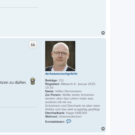
N
a
c
h
o
b
e
n
derhatunsnochgefehlt
Beiträge:
211
etzen zu dürfen.
Registriert:
Mittwoch 8. Januar 2025,
15:33
Name:
Volker Hennemann
Zur Person:
Wollte immer Schreiner
werden aber das Leben hatte was
anderes mit mir vor.
Schreinern und Drechseln ist aber mein
Hobby und das wird ausgiebig gepflegt
Drechselbank:
Hager HDE300
Wohnort:
Unterneukirchen
K
Kontaktdaten:
o
n
N
t
a
a