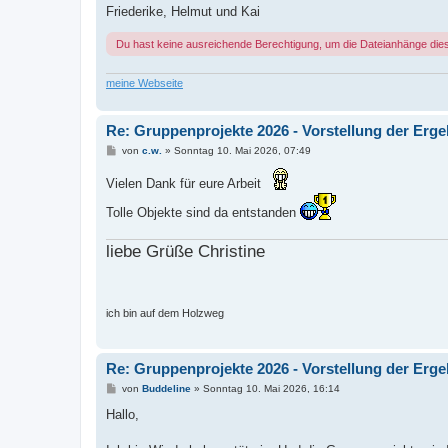
Friederike, Helmut und Kai
Du hast keine ausreichende Berechtigung, um die Dateianhänge die
meine Webseite
Re: Gruppenprojekte 2026 - Vorstellung der Erg
B
von
c.w.
»
Sonntag 10. Mai 2026, 07:49
e
i
Vielen Dank für eure Arbeit
t
r
a
Tolle Objekte sind da entstanden
g
liebe Grüße Christine
ich bin auf dem Holzweg
Re: Gruppenprojekte 2026 - Vorstellung der Erg
B
von
Buddeline
»
Sonntag 10. Mai 2026, 16:14
e
i
Hallo,
t
r
a