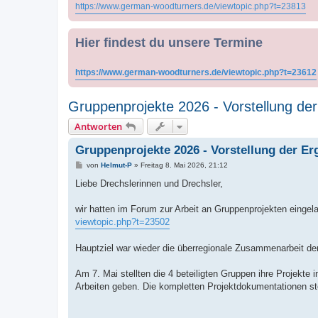
https://www.german-woodturners.de/viewtopic.php?t=23813
Hier findest du unsere Termine
https://www.german-woodturners.de/viewtopic.php?t=23612
Gruppenprojekte 2026 - Vorstellung de
Antworten
Gruppenprojekte 2026 - Vorstellung der Er
B
von
Helmut-P
»
Freitag 8. Mai 2026, 21:12
e
i
Liebe Drechslerinnen und Drechsler,
t
r
a
wir hatten im Forum zur Arbeit an Gruppenprojekten eing
g
viewtopic.php?t=23502
Hauptziel war wieder die überregionale Zusammenarbeit der
Am 7. Mai stellten die 4 beteiligten Gruppen ihre Projek
Arbeiten geben. Die kompletten Projektdokumentationen s