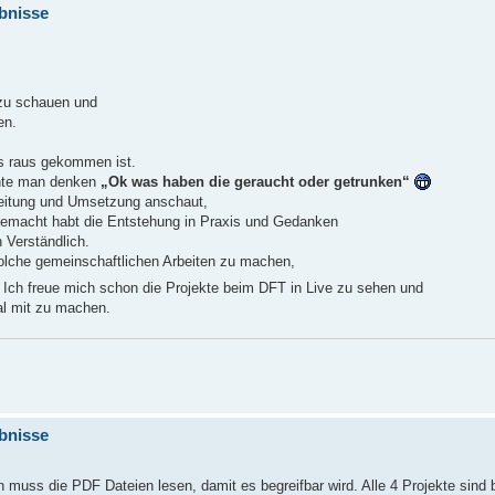
ebnisse
 zu schauen und
en.
was raus gekommen ist.
nnte man denken
„Ok was haben die geraucht oder getrunken“
leitung und Umsetzung anschaut,
gemacht habt die Entstehung in Praxis und Gedanken
 Verständlich.
 solche gemeinschaftlichen Arbeiten zu machen,
Ich freue mich schon die Projekte beim DFT in Live zu sehen und
mal mit zu machen.
ebnisse
n muss die PDF Dateien lesen, damit es begreifbar wird. Alle 4 Projekte sind