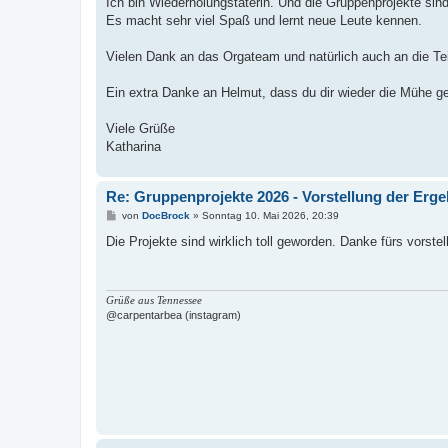
Ich bin Wiederholungstäterin. Und die Gruppenprojekte sin
g
Es macht sehr viel Spaß und lernt neue Leute kennen.
Vielen Dank an das Orgateam und natürlich auch an die Tei
Ein extra Danke an Helmut, dass du dir wieder die Mühe ge
Viele Grüße
Katharina
Re: Gruppenprojekte 2026 - Vorstellung der Erg
B
von
DocBrock
»
Sonntag 10. Mai 2026, 20:39
e
i
Die Projekte sind wirklich toll geworden. Danke fürs vorstell
t
r
a
g
Grüße aus Tennessee
@carpentarbea (instagram)