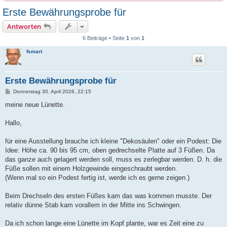
Erste Bewährungsprobe für
Antworten
6 Beiträge • Seite
1
von
1
fsmart
Erste Bewährungsprobe für
B
Donnerstag 30. April 2026, 22:15
e
i
meine neue Lünette.
t
r
a
Hallo,
g
für eine Ausstellung brauche ich kleine "Dekosäulen" oder ein Podest: Die
Idee: Höhe ca. 90 bis 95 cm, oben gedrechselte Platte auf 3 Füßen. Da
das ganze auch gelagert werden soll, muss es zerlegbar werden. D. h. die
Füße sollen mit einem Holzgewinde eingeschraubt werden.
(Wenn mal so ein Podest fertig ist, werde ich es gerne zeigen.)
Beim Drechseln des ersten Füßes kam das was kommen musste. Der
relativ dünne Stab kam vorallem in der Mitte ins Schwingen.
Da ich schon lange eine Lünette im Kopf plante, war es Zeit eine zu