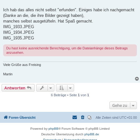
Ich hab das alles nicht selbst "erfunden". Einiges habe ich nachgemacht
(Danke an die, die ihre Bilder gezeigt haben),
manches selbst ausgetüfteln. Hat Spaß gemacht.
IMG_1933.JPEG
IMG_1934.JPEG
IMG_1935.JPEG
Du hast keine ausreichende Berechtigung, um die Dateianhänge dieses Beitrags
anzusehen.
Viele Grüße aus Freising
Martin
Antworten
6 Beiträge • Seite
1
von
1
Gehe zu
Foren-Übersicht
Alle Zeiten sind
UTC+01:00
Powered by
phpBB
® Forum Software © phpBB Limited
Deutsche Übersetzung durch
phpBB.de
Datenschutz
|
Nutzungsbedingungen