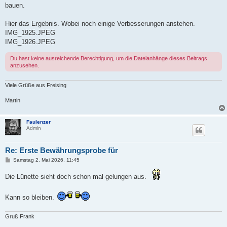
bauen.
Hier das Ergebnis. Wobei noch einige Verbesserungen anstehen.
IMG_1925.JPEG
IMG_1926.JPEG
Du hast keine ausreichende Berechtigung, um die Dateianhänge dieses Beitrags
anzusehen.
Viele Grüße aus Freising
Martin
Faulenzer
Admin
Re: Erste Bewährungsprobe für
B
Samstag 2. Mai 2026, 11:45
e
i
Die Lünette sieht doch schon mal gelungen aus.
t
r
a
g
Kann so bleiben.
Gruß Frank