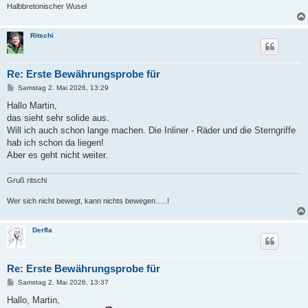
Halbbretonischer Wusel
Ritschi
Re: Erste Bewährungsprobe für
B
Samstag 2. Mai 2026, 13:29
e
i
Hallo Martin,
t
das sieht sehr solide aus.
r
a
Will ich auch schon lange machen. Die Inliner - Räder und die Sterngriffe
g
hab ich schon da liegen!
Aber es geht nicht weiter.
Gruß ritschi
Wer sich nicht bewegt, kann nichts bewegen…..!
Derfla
Re: Erste Bewährungsprobe für
B
Samstag 2. Mai 2026, 13:37
e
i
Hallo, Martin,
t