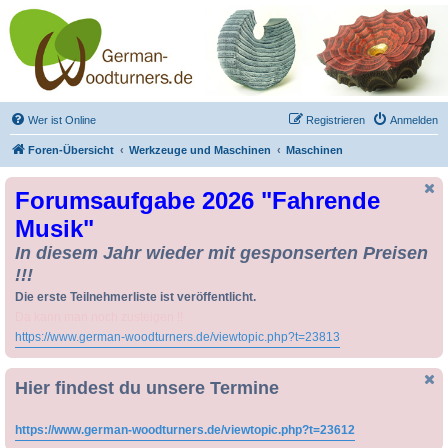
Drechseln und
Kunsthandwerk -
German-Woodturners
*Forum Sauerland*
Der Treffpunkt für Drechsler und Freunde des Kunsthandwerks
Wer ist Online
Registrieren
Anmelden
Foren-Übersicht
Werkzeuge und Maschinen
Maschinen
Forumsaufgabe 2026 "Fahrende
Musik"
In diesem Jahr wieder mit gesponserten Preisen
!!!
Die erste Teilnehmerliste ist veröffentlicht.
Da kann man noch zusteigen !!
https://www.german-woodturners.de/viewtopic.php?t=23813
Hier findest du unsere Termine
https://www.german-woodturners.de/viewtopic.php?t=23612