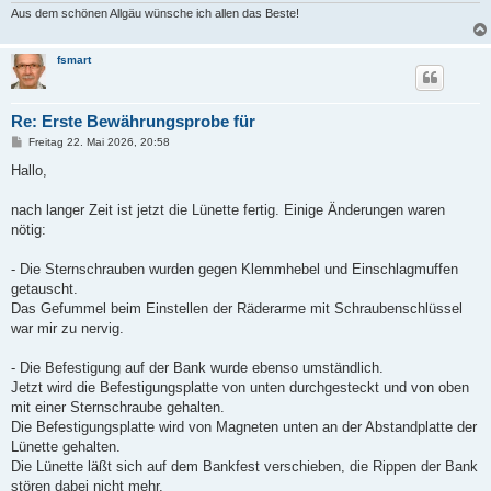
Aus dem schönen Allgäu wünsche ich allen das Beste!
fsmart
Re: Erste Bewährungsprobe für
B
Freitag 22. Mai 2026, 20:58
e
i
Hallo,
t
r
a
nach langer Zeit ist jetzt die Lünette fertig. Einige Änderungen waren
g
nötig:
- Die Sternschrauben wurden gegen Klemmhebel und Einschlagmuffen
getauscht.
Das Gefummel beim Einstellen der Räderarme mit Schraubenschlüssel
war mir zu nervig.
- Die Befestigung auf der Bank wurde ebenso umständlich.
Jetzt wird die Befestigungsplatte von unten durchgesteckt und von oben
mit einer Sternschraube gehalten.
Die Befestigungsplatte wird von Magneten unten an der Abstandplatte der
Lünette gehalten.
Die Lünette läßt sich auf dem Bankfest verschieben, die Rippen der Bank
stören dabei nicht mehr.