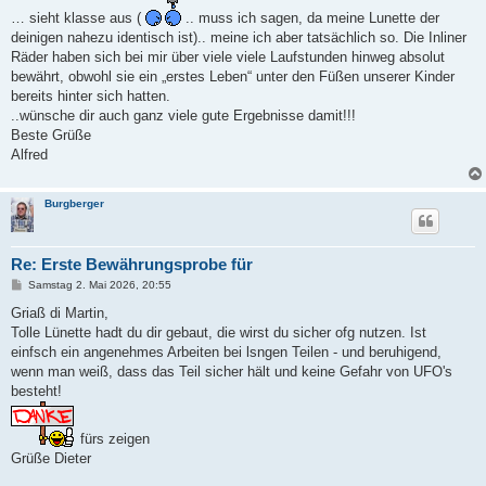
r
… sieht klasse aus (
.. muss ich sagen, da meine Lunette der
a
deinigen nahezu identisch ist).. meine ich aber tatsächlich so. Die Inliner
g
Räder haben sich bei mir über viele viele Laufstunden hinweg absolut
bewährt, obwohl sie ein „erstes Leben“ unter den Füßen unserer Kinder
bereits hinter sich hatten.
..wünsche dir auch ganz viele gute Ergebnisse damit!!!
Beste Grüße
Alfred
Burgberger
Re: Erste Bewährungsprobe für
B
Samstag 2. Mai 2026, 20:55
e
i
Griaß di Martin,
t
Tolle Lünette hadt du dir gebaut, die wirst du sicher ofg nutzen. Ist
r
a
einfsch ein angenehmes Arbeiten bei lsngen Teilen - und beruhigend,
g
wenn man weiß, dass das Teil sicher hält und keine Gefahr von UFO's
besteht!
fürs zeigen
Grüße Dieter