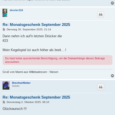
drexler116
Re: Monatsgeschenk September 2025
B
Dienstag 30. September 2025, 21:14
e
i
Dann nehm ich auf'n letzten Drücker die
t
#23
r
a
g
Mein Kegelspiel ist auch höher als breit....!
Du hast keine ausreichende Berechtigung, um die Dateianhänge dieses Beitrags
anzusehen.
Gruß von Manni aus Willebadessen - Niesen
Drechselfieber
Admin
Re: Monatsgeschenk September 2025
B
Donnerstag 2. Oktober 2025, 08:10
e
i
Glückwunsch !!!
t
r