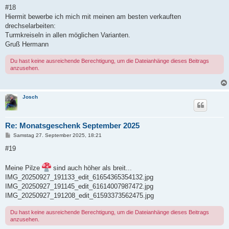
i
#18
t
Hiermit bewerbe ich mich mit meinen am besten verkauften
r
a
drechselarbeiten:
g
Turmkreiseln in allen möglichen Varianten.
Gruß Hermann
Du hast keine ausreichende Berechtigung, um die Dateianhänge dieses Beitrags
anzusehen.
Josch
Re: Monatsgeschenk September 2025
B
Samstag 27. September 2025, 18:21
e
i
#19
t
r
a
Meine Pilze
sind auch höher als breit...
g
IMG_20250927_191133_edit_61654365354132.jpg
IMG_20250927_191145_edit_61614007987472.jpg
IMG_20250927_191208_edit_61593373562475.jpg
Du hast keine ausreichende Berechtigung, um die Dateianhänge dieses Beitrags
anzusehen.