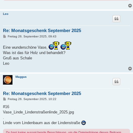
Leo
Re: Monatsgeschenk September 2025
B
Freitag 26. September 2025, 09:43
e
i
Eine wunderschöne Vase,
t
r
Was ist das für Holz und behandelt?
a
Gruß aus Schale
g
Leo
Maggus
Re: Monatsgeschenk September 2025
B
Freitag 26. September 2025, 10:22
e
i
#16
t
Vase_Linde_Lindenstraßenlinde_2025.jpg
r
a
.
g
Linde vom Lindenbaum aus der Lindenstraße
Du hast keine ausreichende Berechtigung, um die Dateianhänge dieses Beitrags