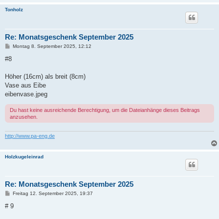
Tonholz
Re: Monatsgeschenk September 2025
B
Montag 8. September 2025, 12:12
e
i
#8
t
r
a
Höher (16cm) als breit (8cm)
g
Vase aus Eibe
eibenvase.jpeg
Du hast keine ausreichende Berechtigung, um die Dateianhänge dieses Beitrags
anzusehen.
http://www.pa-eng.de
Holzkugeleinrad
Re: Monatsgeschenk September 2025
B
Freitag 12. September 2025, 19:37
e
i
# 9
t
r