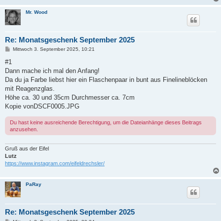
Mr. Wood
Re: Monatsgeschenk September 2025
B
Mittwoch 3. September 2025, 10:21
e
i
#1
t
Dann mache ich mal den Anfang!
r
a
Da du ja Farbe liebst hier ein Flaschenpaar in bunt aus Finelineblöcken
g
mit Reagenzglas.
Höhe ca. 30 und 35cm Durchmesser ca. 7cm
Kopie vonDSCF0005.JPG
Du hast keine ausreichende Berechtigung, um die Dateianhänge dieses Beitrags
anzusehen.
Gruß aus der Eifel
Lutz
https://www.instagram.com/eifeldrechsler/
PaRay
Re: Monatsgeschenk September 2025