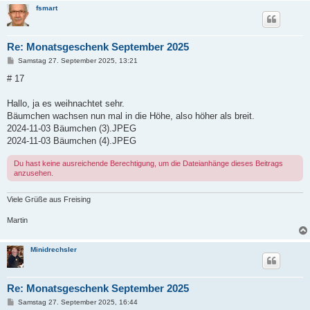
fsmart
Re: Monatsgeschenk September 2025
B
Samstag 27. September 2025, 13:21
e
i
# 17
t
r
a
Hallo, ja es weihnachtet sehr.
g
Bäumchen wachsen nun mal in die Höhe, also höher als breit.
2024-11-03 Bäumchen (3).JPEG
2024-11-03 Bäumchen (4).JPEG
Du hast keine ausreichende Berechtigung, um die Dateianhänge dieses Beitrags
anzusehen.
Viele Grüße aus Freising
Martin
Minidrechsler
Re: Monatsgeschenk September 2025
B
Samstag 27. September 2025, 16:44
e