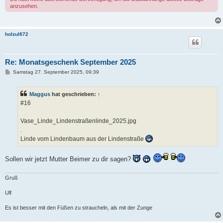
anzusehen.
holzulfi72
Re: Monatsgeschenk September 2025
B
Samstag 27. September 2025, 09:39
e
i
t
Maggus
hat geschrieben:
↑
r
a
#16
g
Vase_Linde_Lindenstraßenlinde_2025.jpg
.
Linde vom Lindenbaum aus der Lindenstraße
Sollen wir jetzt Mutter Beimer zu dir sagen?
Gruß
Ulf
Es ist besser mit den Füßen zu straucheln, als mit der Zunge