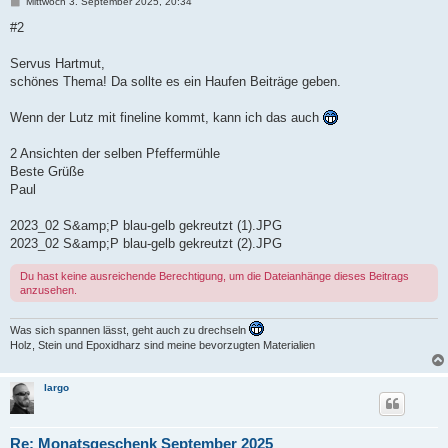
B
Mittwoch 3. September 2025, 20:34
e
i
#2
t
r
a
Servus Hartmut,
g
schönes Thema! Da sollte es ein Haufen Beiträge geben.
Wenn der Lutz mit fineline kommt, kann ich das auch
2 Ansichten der selben Pfeffermühle
Beste Grüße
Paul
2023_02 S&amp;P blau-gelb gekreutzt (1).JPG
2023_02 S&amp;P blau-gelb gekreutzt (2).JPG
Du hast keine ausreichende Berechtigung, um die Dateianhänge dieses Beitrags
anzusehen.
Was sich spannen lässt, geht auch zu drechseln
Holz, Stein und Epoxidharz sind meine bevorzugten Materialien
largo
Re: Monatsgeschenk September 2025