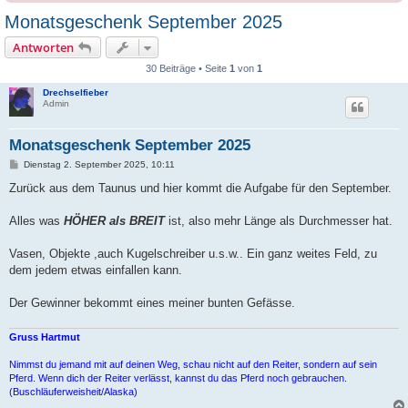
Monatsgeschenk September 2025
Antworten
30 Beiträge • Seite
1
von
1
Drechselfieber
Admin
Monatsgeschenk September 2025
B
Dienstag 2. September 2025, 10:11
e
i
Zurück aus dem Taunus und hier kommt die Aufgabe für den September.
t
r
a
Alles was
HÖHER als BREIT
ist, also mehr Länge als Durchmesser hat.
g
Vasen, Objekte ,auch Kugelschreiber u.s.w.. Ein ganz weites Feld, zu
dem jedem etwas einfallen kann.
Der Gewinner bekommt eines meiner bunten Gefässe.
Gruss Hartmut
Nimmst du jemand mit auf deinen Weg, schau nicht auf den Reiter, sondern auf sein
Pferd. Wenn dich der Reiter verlässt, kannst du das Pferd noch gebrauchen.
(Buschläuferweisheit/Alaska)