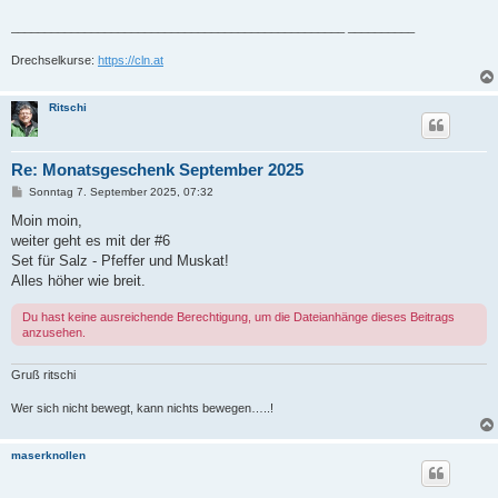
__________________________________________________ __________
Drechselkurse:
https://cln.at
Ritschi
Re: Monatsgeschenk September 2025
B
Sonntag 7. September 2025, 07:32
e
i
Moin moin,
t
weiter geht es mit der #6
r
a
Set für Salz - Pfeffer und Muskat!
g
Alles höher wie breit.
Du hast keine ausreichende Berechtigung, um die Dateianhänge dieses Beitrags
anzusehen.
Gruß ritschi
Wer sich nicht bewegt, kann nichts bewegen…..!
maserknollen