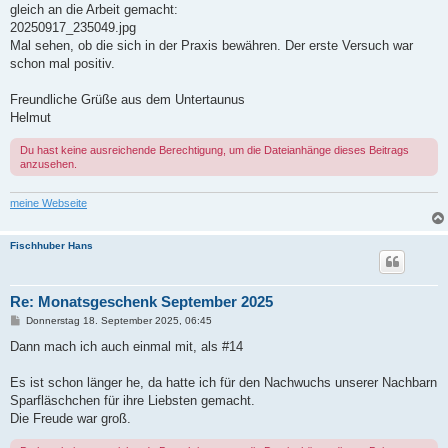
gleich an die Arbeit gemacht:
20250917_235049.jpg
Mal sehen, ob die sich in der Praxis bewähren. Der erste Versuch war
schon mal positiv.
Freundliche Grüße aus dem Untertaunus
Helmut
Du hast keine ausreichende Berechtigung, um die Dateianhänge dieses Beitrags
anzusehen.
meine Webseite
Fischhuber Hans
Re: Monatsgeschenk September 2025
B
Donnerstag 18. September 2025, 06:45
e
i
Dann mach ich auch einmal mit, als #14
t
r
a
Es ist schon länger he, da hatte ich für den Nachwuchs unserer Nachbarn
g
Sparfläschchen für ihre Liebsten gemacht.
Die Freude war groß.