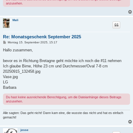
anzusehen.
Mali
Re: Monatsgeschenk September 2025
B
Montag 15. September 2025, 15:17
e
i
Hallo zusammen,
t
r
a
bevor es in Richtung Bretagne geht möchte ich noch die #11 nehmen
g
Ich glaube Birne, Höhe 23 cm und Durchmesser/Oval 7-8 cm
20250915_132458.jpg
Vase.jpg
LG
Barbara
Du hast keine ausreichende Berechtigung, um die Dateianhänge dieses Beitrags
anzusehen.
Alle sagten: Das geht nicht! Dann kam eine, die wusste das nicht und hat es einfach
gemacht!
jesse