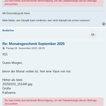
Du hast keine ausreichende Berechtigung, um die Dateianhänge dieses Beitrags
anzusehen.
Mit Drechslergruß Hans
Mein Motto: wer kämpft kann verlieren, wer nicht Kämpft hat schon verloren!
Buddeline
Re: Monatsgeschenk September 2025
B
Freitag 26. September 2025, 09:05
e
i
#15
t
r
a
Guten Morgen,
g
bevor der Monat vorbei ist, hier eine Vase von mir.
Höher als breit.
20250103_151440.jpg
Grüße
Katharina
Du hast keine ausreichende Berechtigung, um die Dateianhänge dieses Beitrags
anzusehen.