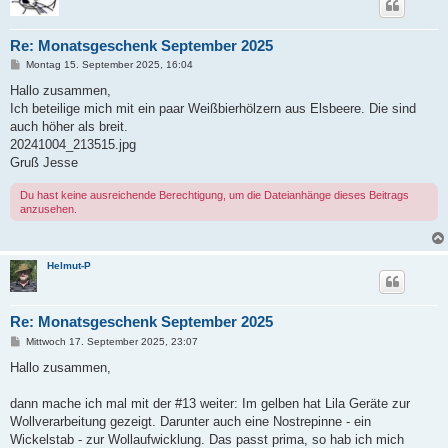
Re: Monatsgeschenk September 2025
B
Montag 15. September 2025, 16:04
e
i
Hallo zusammen,
t
Ich beteilige mich mit ein paar Weißbierhölzern aus Elsbeere. Die sind
r
a
auch höher als breit.
g
20241004_213515.jpg
Gruß Jesse
Du hast keine ausreichende Berechtigung, um die Dateianhänge dieses Beitrags
anzusehen.
Helmut-P
Re: Monatsgeschenk September 2025
B
Mittwoch 17. September 2025, 23:07
e
i
Hallo zusammen,
t
r
a
dann mache ich mal mit der #13 weiter: Im gelben hat Lila Geräte zur
g
Wollverarbeitung gezeigt. Darunter auch eine Nostrepinne - ein
Wickelstab - zur Wollaufwicklung. Das passt prima, so hab ich mich