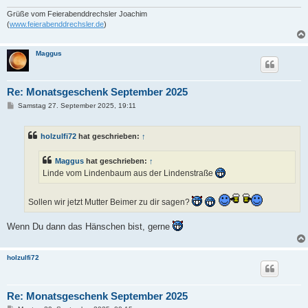
Grüße vom Feierabenddrechsler Joachim
(
www.feierabenddrechsler.de
)
Maggus
Re: Monatsgeschenk September 2025
B
Samstag 27. September 2025, 19:11
e
i
t
holzulfi72
hat geschrieben:
↑
r
a
g
Maggus
hat geschrieben:
↑
Linde vom Lindenbaum aus der Lindenstraße
Sollen wir jetzt Mutter Beimer zu dir sagen?
Wenn Du dann das Hänschen bist, gerne
holzulfi72
Re: Monatsgeschenk September 2025