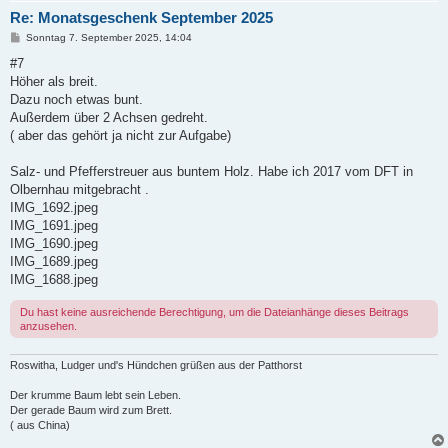
Re: Monatsgeschenk September 2025
B
Sonntag 7. September 2025, 14:04
e
i
#7
t
Höher als breit.
r
a
Dazu noch etwas bunt.
g
Außerdem über 2 Achsen gedreht.
( aber das gehört ja nicht zur Aufgabe)
Salz- und Pfefferstreuer aus buntem Holz. Habe ich 2017 vom DFT in
Olbernhau mitgebracht .
IMG_1692.jpeg
IMG_1691.jpeg
IMG_1690.jpeg
IMG_1689.jpeg
IMG_1688.jpeg
Du hast keine ausreichende Berechtigung, um die Dateianhänge dieses Beitrags
anzusehen.
Roswitha, Ludger und's Hündchen grüßen aus der Patthorst
Der krumme Baum lebt sein Leben.
Der gerade Baum wird zum Brett.
( aus China)