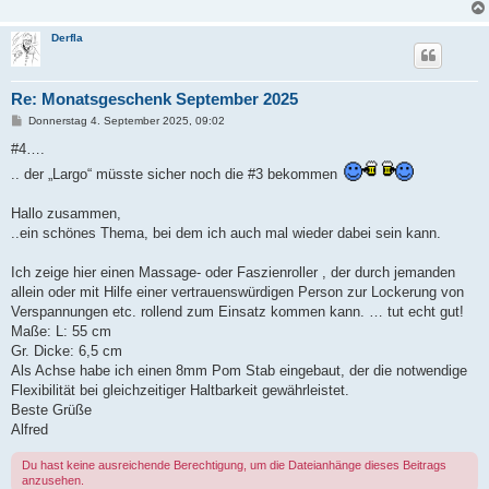
Derfla
Re: Monatsgeschenk September 2025
B
Donnerstag 4. September 2025, 09:02
e
i
#4….
t
.. der „Largo“ müsste sicher noch die #3 bekommen
r
a
g
Hallo zusammen,
..ein schönes Thema, bei dem ich auch mal wieder dabei sein kann.
Ich zeige hier einen Massage- oder Faszienroller , der durch jemanden
allein oder mit Hilfe einer vertrauenswürdigen Person zur Lockerung von
Verspannungen etc. rollend zum Einsatz kommen kann. … tut echt gut!
Maße: L: 55 cm
Gr. Dicke: 6,5 cm
Als Achse habe ich einen 8mm Pom Stab eingebaut, der die notwendige
Flexibilität bei gleichzeitiger Haltbarkeit gewährleistet.
Beste Grüße
Alfred
Du hast keine ausreichende Berechtigung, um die Dateianhänge dieses Beitrags
anzusehen.