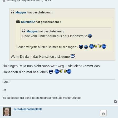
B
Montag 29. September 2025, 00:15
e
i
t
Maggus
hat geschrieben:
↑
r
a
g
holzulfi72
hat geschrieben:
↑
Maggus
hat geschrieben:
↑
Linde vom Lindenbaum aus der Lindenstraße
Sollen wir jetzt Mutter Beimer zu dir sagen?
Wenn Du dann das Hänschen bist, gerne
Hoitlingen ist ja nun nicht sooo weit weg… vielleicht kommt das
Hänschen dich mal besuchen
Gruß
Ulf
Es ist besser mit den Füßen zu straucheln, als mit der Zunge
derhatunsnochgefehlt