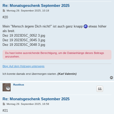
Re: Monatsgeschenk September 2025
B
Montag 29. September 2025, 10:18
e
i
#20
t
r
a
Mein "Mensch ärgere Dich nicht!" ist auch ganz knapp
etwas höher
g
als breit.
Dez 19 2023DSC_0052 3.jpg
Dez 19 2023DSC_0045 3.jpg
Dez 19 2023DSC_0048 3.jpg
Du hast keine ausreichende Berechtigung, um die Dateianhänge dieses Beitrags
anzusehen.
Blog: Auf dem Holzweg unterwegs
Ich konnte damals erst übermorgen starten.
(Karl Valentin)
Rustikus
Re: Monatsgeschenk September 2025
B
Montag 29. September 2025, 16:58
e
i
#21
t