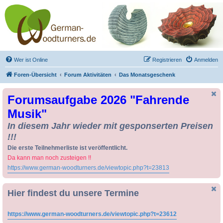
Drechseln und
Kunsthandwerk -
German-Woodturners
*Forum Sauerland*
Der Treffpunkt für Drechsler und Freunde des Kunsthandwerks
Wer ist Online
Registrieren
Anmelden
Foren-Übersicht
Forum Aktivitäten
Das Monatsgeschenk
Forumsaufgabe 2026 "Fahrende
Musik"
In diesem Jahr wieder mit gesponserten Preisen
!!!
Die erste Teilnehmerliste ist veröffentlicht.
Da kann man noch zusteigen !!
https://www.german-woodturners.de/viewtopic.php?t=23813
Hier findest du unsere Termine
https://www.german-woodturners.de/viewtopic.php?t=23612