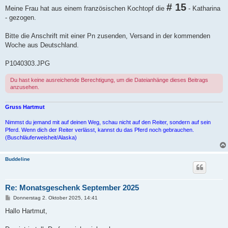
a
# 15
Meine Frau hat aus einem französischen Kochtopf die
- Katharina
g
- gezogen.
Bitte die Anschrift mit einer Pn zusenden, Versand in der kommenden
Woche aus Deutschland.
P1040303.JPG
Du hast keine ausreichende Berechtigung, um die Dateianhänge dieses Beitrags
anzusehen.
Gruss Hartmut
Nimmst du jemand mit auf deinen Weg, schau nicht auf den Reiter, sondern auf sein
Pferd. Wenn dich der Reiter verlässt, kannst du das Pferd noch gebrauchen.
(Buschläuferweisheit/Alaska)
Buddeline
Re: Monatsgeschenk September 2025
B
Donnerstag 2. Oktober 2025, 14:41
e
i
Hallo Hartmut,
t
r
a