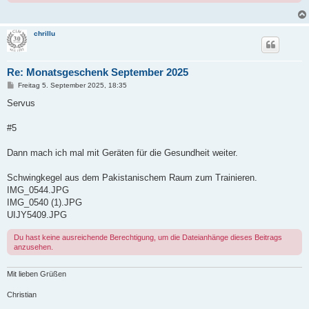
chrillu
Re: Monatsgeschenk September 2025
B
Freitag 5. September 2025, 18:35
e
i
Servus
t
r
a
#5
g
Dann mach ich mal mit Geräten für die Gesundheit weiter.
Schwingkegel aus dem Pakistanischem Raum zum Trainieren.
IMG_0544.JPG
IMG_0540 (1).JPG
UIJY5409.JPG
Du hast keine ausreichende Berechtigung, um die Dateianhänge dieses Beitrags
anzusehen.
Mit lieben Grüßen
Christian