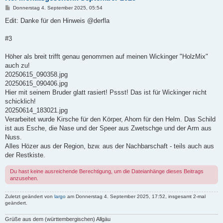
B
Donnerstag 4. September 2025, 05:54
e
i
Edit: Danke für den Hinweis @derfla
t
r
a
#3
g
Höher als breit trifft genau genommen auf meinen Wickinger "HolzMix"
auch zu!
20250615_090358.jpg
20250615_090406.jpg
Hier mit seinem Bruder glatt rasiert! Pssst! Das ist für Wickinger nicht
schicklich!
20250614_183021.jpg
Verarbeitet wurde Kirsche für den Körper, Ahorn für den Helm. Das Schild
ist aus Esche, die Nase und der Speer aus Zwetschge und der Arm aus
Nuss.
Alles Hözer aus der Region, bzw. aus der Nachbarschaft - teils auch aus
der Restkiste.
Du hast keine ausreichende Berechtigung, um die Dateianhänge dieses Beitrags
anzusehen.
Zuletzt geändert von
largo
am Donnerstag 4. September 2025, 17:52, insgesamt 2-mal
geändert.
Grüße aus dem (württembergischen) Allgäu