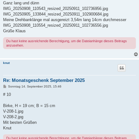
a
Ganz lang und dünn
g
IMG_20250908_110543_resized_20250911_102736956.jpg
IMG_20250905_133844_resized_20250911_102900684.jpg
Meine Drehbanklänge mal ausgereizt 3,54m lang 14cm durchmesser
IMG_20250908_110554_resized_20250911_102736556.jpg
Grüße Klaus
Du hast keine ausreichende Berechtigung, um die Dateianhänge dieses Beitrags
anzusehen.
knut
Re: Monatsgeschenk September 2025
B
Sonntag 14. September 2025, 15:46
e
i
# 10
t
r
a
Birke, H = 19 cm; B = 15 cm
g
V-208-1.jpg
V-208-2.jpg
Mit besten Grüßen
Knut
Du hast keine ausreichende Berechtigung, um die Dateianhänge dieses Beitrags