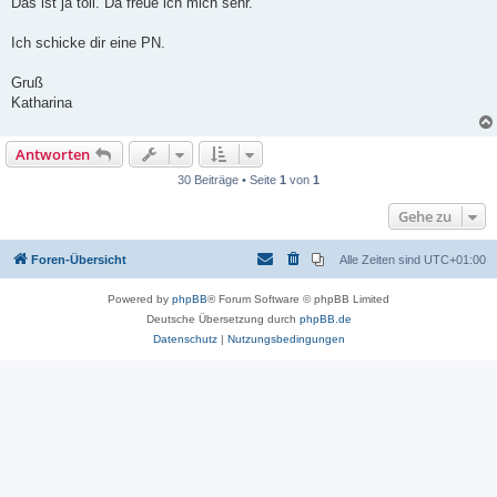
Das ist ja toll. Da freue ich mich sehr.
g
Ich schicke dir eine PN.
Gruß
Katharina
Antworten
30 Beiträge • Seite
1
von
1
Gehe zu
Foren-Übersicht
Alle Zeiten sind
UTC+01:00
Powered by
phpBB
® Forum Software © phpBB Limited
Deutsche Übersetzung durch
phpBB.de
Datenschutz
|
Nutzungsbedingungen