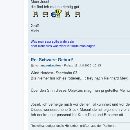
i
Moin Josef,
t
die find ich mal so richtig gut...
r
a
g
Gruß
Alois
Was man sagt sollte wahr sein,
aber nicht alles was wahr ist sollte man sagen...
Re: Schwere Geburt!
B
von
maserknollen
»
Freitag 11. Juli 2025, 15:15
e
i
Wind Nordost- Startbahn 03
t
Bis hierher hör ich es rotieren... ( frey nach Reinhard Mey)
r
a
g
Über den Sinn dieses Objektes mag man ja geteilter Meinun
Josef, ich verneige mich vor deiner Tollkühnheit und vor d
Dieses wunderschöne Stück Maserholz ist eigentlich viel z
Ich denke eher passend für Kette,Ring und Brosche oä.
Roswitha, Ludger und's Hündchen grüßen aus der Patthorst