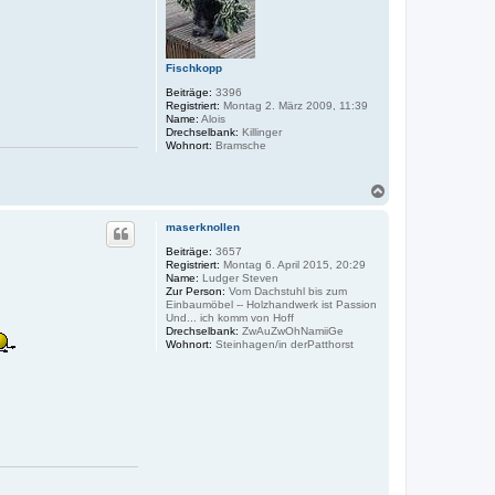
t
e
e
n
n
v
o
Fischkopp
n
M
Beiträge:
3396
r
Registriert:
Montag 2. März 2009, 11:39
.
Name:
Alois
W
Drechselbank:
Killinger
o
Wohnort:
Bramsche
o
d
N
a
c
maserknollen
h
o
Beiträge:
3657
Registriert:
Montag 6. April 2015, 20:29
b
Name:
Ludger Steven
e
Zur Person:
Vom Dachstuhl bis zum
n
Einbaumöbel -- Holzhandwerk ist Passion
Und... ich komm von Hoff
Drechselbank:
ZwAuZwOhNamiiGe
Wohnort:
Steinhagen/in derPatthorst