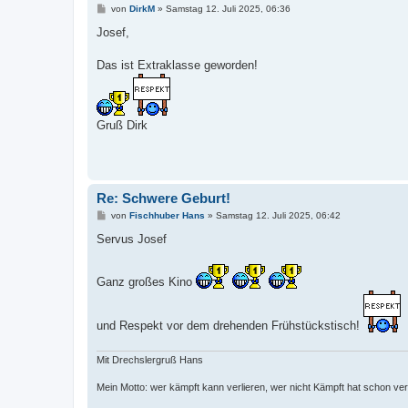
B
von
DirkM
»
Samstag 12. Juli 2025, 06:36
e
i
Josef,
t
r
a
Das ist Extraklasse geworden!
g
Gruß Dirk
Re: Schwere Geburt!
B
von
Fischhuber Hans
»
Samstag 12. Juli 2025, 06:42
e
i
Servus Josef
t
r
a
Ganz großes Kino
g
und Respekt vor dem drehenden Frühstückstisch!
Mit Drechslergruß Hans
Mein Motto: wer kämpft kann verlieren, wer nicht Kämpft hat schon ver