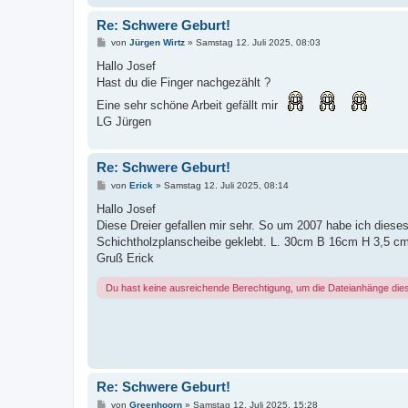
Re: Schwere Geburt!
B
von
Jürgen Wirtz
»
Samstag 12. Juli 2025, 08:03
e
i
Hallo Josef
t
Hast du die Finger nachgezählt ?
r
a
Eine sehr schöne Arbeit gefällt mir
g
LG Jürgen
Re: Schwere Geburt!
B
von
Erick
»
Samstag 12. Juli 2025, 08:14
e
i
Hallo Josef
t
Diese Dreier gefallen mir sehr. So um 2007 habe ich dieses
r
a
Schichtholzplanscheibe geklebt. L. 30cm B 16cm H 3,5 c
g
Gruß Erick
Du hast keine ausreichende Berechtigung, um die Dateianhänge die
Re: Schwere Geburt!
B
von
Greenhoorn
»
Samstag 12. Juli 2025, 15:28