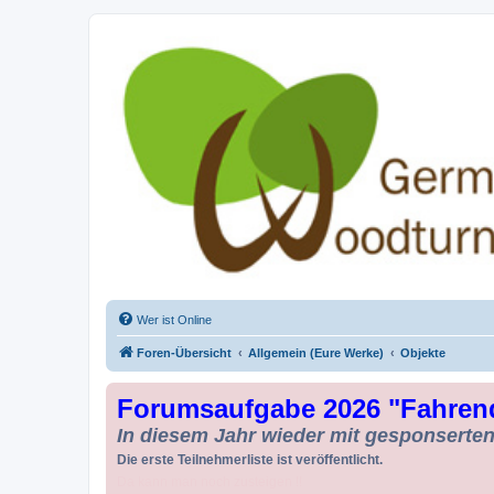
Drechseln und Kunsthandwerk - Ge
Der Treffpunkt für Drechsler und Freunde des Kunsthandwerks
Wer ist Online
Foren-Übersicht
Allgemein (Eure Werke)
Objekte
Forumsaufgabe 2026 "Fahren
In diesem Jahr wieder mit gesponserten 
Die erste Teilnehmerliste ist veröffentlicht.
Da kann man noch zusteigen !!