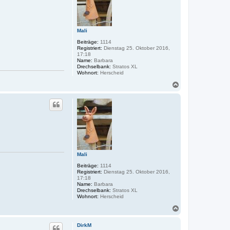
e
n
Mali
Beiträge:
1114
Registriert:
Dienstag 25. Oktober 2016,
17:18
Name:
Barbara
Drechselbank:
Stratos XL
Wohnort:
Herscheid
N
a
c
h
o
b
e
n
Mali
Beiträge:
1114
Registriert:
Dienstag 25. Oktober 2016,
17:18
Name:
Barbara
Drechselbank:
Stratos XL
Wohnort:
Herscheid
N
a
c
DirkM
h