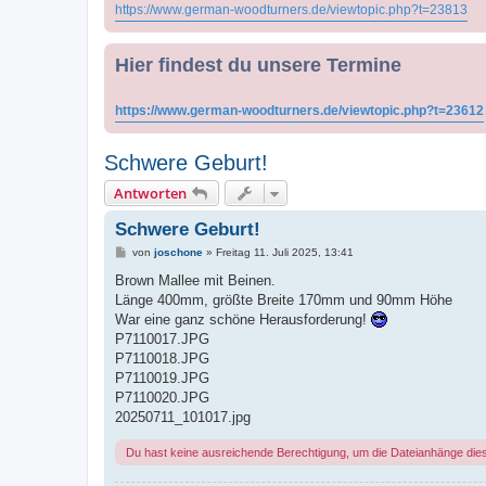
https://www.german-woodturners.de/viewtopic.php?t=23813
Hier findest du unsere Termine
https://www.german-woodturners.de/viewtopic.php?t=23612
Schwere Geburt!
Antworten
Schwere Geburt!
B
von
joschone
»
Freitag 11. Juli 2025, 13:41
e
i
Brown Mallee mit Beinen.
t
Länge 400mm, größte Breite 170mm und 90mm Höhe
r
a
War eine ganz schöne Herausforderung!
g
P7110017.JPG
P7110018.JPG
P7110019.JPG
P7110020.JPG
20250711_101017.jpg
Du hast keine ausreichende Berechtigung, um die Dateianhänge die