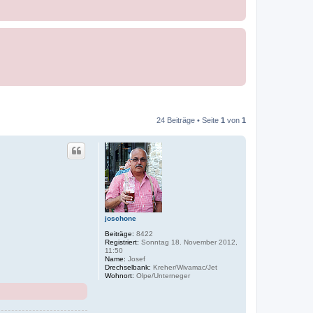
24 Beiträge • Seite
1
von
1
joschone
Beiträge:
8422
Registriert:
Sonntag 18. November 2012,
11:50
Name:
Josef
Drechselbank:
Kreher/Wivamac/Jet
Wohnort:
Olpe/Unterneger