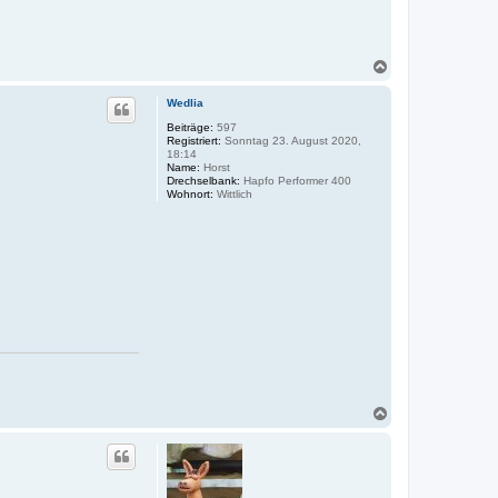
N
a
c
Wedlia
h
o
Beiträge:
597
Registriert:
Sonntag 23. August 2020,
b
18:14
e
Name:
Horst
n
Drechselbank:
Hapfo Performer 400
Wohnort:
Wittlich
N
a
c
h
o
b