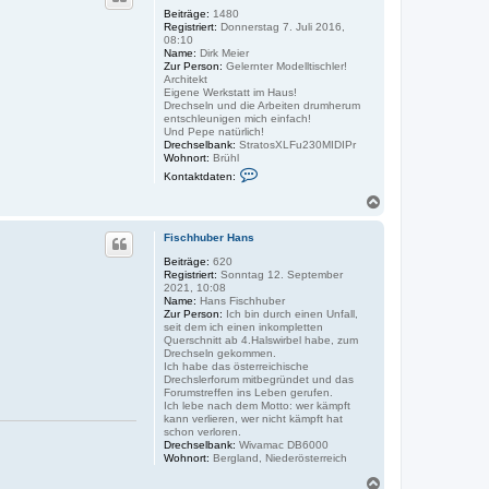
o
Beiträge:
1480
Registriert:
Donnerstag 7. Juli 2016,
b
08:10
e
Name:
Dirk Meier
n
Zur Person:
Gelernter Modelltischler!
Architekt
Eigene Werkstatt im Haus!
Drechseln und die Arbeiten drumherum
entschleunigen mich einfach!
Und Pepe natürlich!
Drechselbank:
StratosXLFu230MIDIPr
Wohnort:
Brühl
K
Kontaktdaten:
o
n
N
t
a
a
c
k
Fischhuber Hans
h
t
o
Beiträge:
620
d
Registriert:
Sonntag 12. September
a
b
2021, 10:08
t
e
Name:
Hans Fischhuber
e
n
Zur Person:
Ich bin durch einen Unfall,
n
seit dem ich einen inkompletten
v
Querschnitt ab 4.Halswirbel habe, zum
o
Drechseln gekommen.
n
Ich habe das österreichische
D
Drechslerforum mitbegründet und das
i
Forumstreffen ins Leben gerufen.
r
Ich lebe nach dem Motto: wer kämpft
k
kann verlieren, wer nicht kämpft hat
M
schon verloren.
Drechselbank:
Wivamac DB6000
Wohnort:
Bergland, Niederösterreich
N