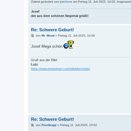
Zuletzt geändert von
joschone
am Freitag 11. Juli 2025, 14:02, insgesamt
Josef
der aus dem schönen Negertal grüßt!
Re: Schwere Geburt!
B
von
Mr. Wood
»
Freitag 11. Juli 2025, 14:00
e
i
Josef Mega schön
t
r
a
g
Gruß aus der Eifel
Lutz
https://www.instagram.com/eifeldrechsler/
Re: Schwere Geburt!
B
von
Fischkopp
»
Freitag 11. Juli 2025, 15:02
e