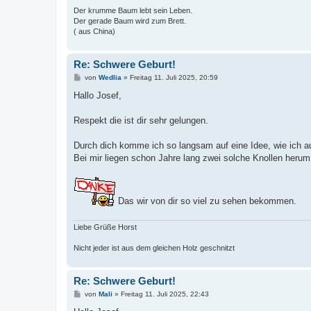
Der krumme Baum lebt sein Leben.
Der gerade Baum wird zum Brett.
( aus China)
Re: Schwere Geburt!
B
von
Wedlia
»
Freitag 11. Juli 2025, 20:59
e
i
Hallo Josef,
t
r
a
Respekt die ist dir sehr gelungen.
g
Durch dich komme ich so langsam auf eine Idee, wie ich 
Bei mir liegen schon Jahre lang zwei solche Knollen herum
Das wir von dir so viel zu sehen bekommen.
Liebe Grüße Horst
Nicht jeder ist aus dem gleichen Holz geschnitzt
Re: Schwere Geburt!
B
von
Mali
»
Freitag 11. Juli 2025, 22:43
e
i