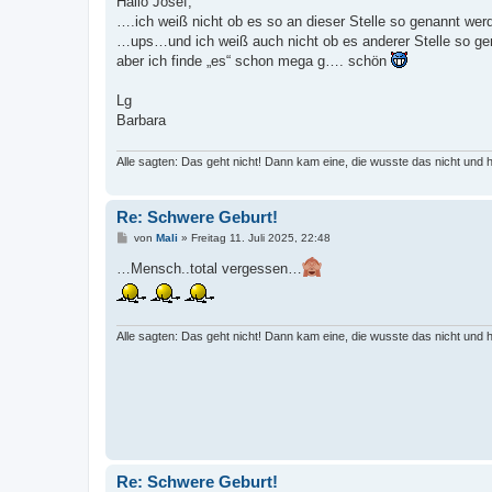
Hallo Josef,
t
….ich weiß nicht ob es so an dieser Stelle so genannt wer
r
a
…ups…und ich weiß auch nicht ob es anderer Stelle so g
g
aber ich finde „es“ schon mega g…. schön
Lg
Barbara
Alle sagten: Das geht nicht! Dann kam eine, die wusste das nicht und 
Re: Schwere Geburt!
B
von
Mali
»
Freitag 11. Juli 2025, 22:48
e
i
…Mensch..total vergessen…
t
r
a
g
Alle sagten: Das geht nicht! Dann kam eine, die wusste das nicht und 
Re: Schwere Geburt!