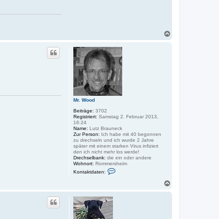
N
a
c
h
o
b
e
n
Mr. Wood
Beiträge:
3702
Registriert:
Samstag 2. Februar 2013,
16:24
Name:
Lutz Brauneck
Zur Person:
Ich habe mit 40 begonnen
zu drechseln und ich wurde 2 Jahre
später mit einem starken Virus infiziert
den ich nicht mehr los werde!
Drechselbank:
die ein oder andere
Wohnort:
Rommersheim
K
Kontaktdaten:
o
n
N
t
a
a
c
k
h
t
o
d
a
b