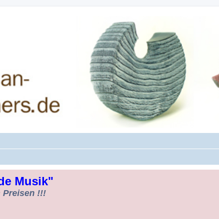
rman-Woodturners *Forum Sauerland*
de Musik"
Preisen !!!