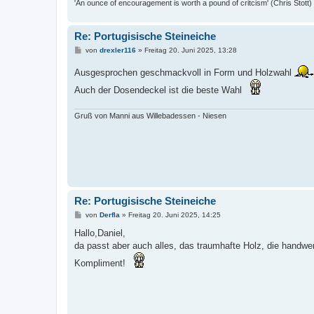
'An ounce of encouragement is worth a pound of critcism' (Chris Stott)
Re: Portugisische Steineiche
B
von
drexler116
»
Freitag 20. Juni 2025, 13:28
e
i
Ausgesprochen geschmackvoll in Form und Holzwahl
t
r
Auch der Dosendeckel ist die beste Wahl
a
g
Gruß von Manni aus Willebadessen - Niesen
Re: Portugisische Steineiche
B
von
Derfla
»
Freitag 20. Juni 2025, 14:25
e
i
Hallo,Daniel,
t
da passt aber auch alles, das traumhafte Holz, die handwer
r
a
Kompliment!
g