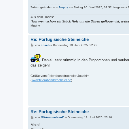
Zuletzt geändert von
Mephy
am Freitag 20. Juni 2025, 07:52, insgesamt 
Aus dem Hades:
"Nur wem schon ein Stück Holz um die Ohren geflogen ist, weis
Mephy
Re: Portugisische Steineiche
B
von
Josch
»
Donnerstag 19. Juni 2025, 22:22
e
i
t
r
Daniel, sehr stimmig in den Proportionen und saube
a
das zeigen!
g
Grüße vom Feierabenddrechsler Joachim
(
www.feierabenddrechsler.de
)
Re: Portugisische Steineiche
B
von
GärtnermeisterD
»
Donnerstag 19. Juni 2025, 23:10
e
i
Moin!
t