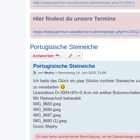
https://www.german-woodturners.de/viewtopic.php?t=23813
Hier findest du unsere Termine
https://www.german-woodturners.de/viewtopic.php?t=23612
Portugisische Steineiche
Antworten
Portugisische Steineiche
B
von
Mephy
»
Donnerstag 19. Juni 2025, 21:09
e
i
Ich hatte das Glück ein paar Stücke rissfreie Steineiche
t
zu verarbeiten
r
a
Linsendose D=30/H=9/S=0.4cm mit antiker Butzenscheibe 
g
Mit Hartwachsöl behandelt
IMG_8683.jpeg
IMG_8684.jpeg
IMG_8687.jpeg
IMG_8690 (1).jpeg
Gruss Mephy
Du hast keine ausreichende Berechtigung, um die Dateianhänge die