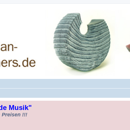
rman-Woodturners *Forum Sauerland*
de Musik"
Preisen !!!