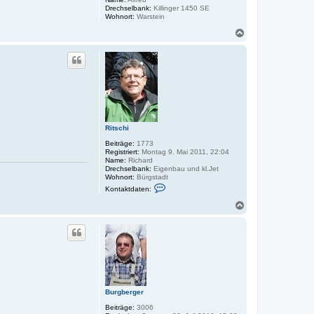
Drechselbank:
Killinger 1450 SE
Wohnort:
Warstein
N
a
c
h
o
b
e
n
Ritschi
Beiträge:
1773
Registriert:
Montag 9. Mai 2011, 22:04
Name:
Richard
Drechselbank:
Eigenbau und kl.Jet
Wohnort:
Bürgstadt
K
Kontaktdaten:
o
n
N
t
a
a
c
k
h
t
o
d
a
b
t
e
e
n
n
v
Burgberger
o
n
Beiträge:
3006
R