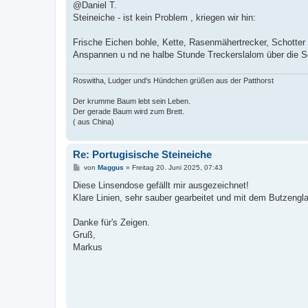
@Daniel T.
Steineiche - ist kein Problem , kriegen wir hin:
Frische Eichen bohle, Kette, Rasenmähertrecker, Schotter o
Anspannen u nd ne halbe Stunde Treckerslalom über die S
Roswitha, Ludger und's Hündchen grüßen aus der Patthorst
Der krumme Baum lebt sein Leben.
Der gerade Baum wird zum Brett.
( aus China)
Re: Portugisische Steineiche
B
von
Maggus
»
Freitag 20. Juni 2025, 07:43
e
i
Diese Linsendose gefällt mir ausgezeichnet!
t
Klare Linien, sehr sauber gearbeitet und mit dem Butzengl
r
a
g
Danke für's Zeigen.
Gruß,
Markus