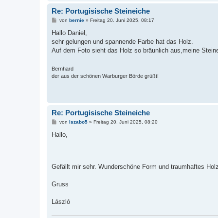
Re: Portugisische Steineiche
B
von
bernie
»
Freitag 20. Juni 2025, 08:17
e
i
Hallo Daniel,
t
sehr gelungen und spannende Farbe hat das Holz.
r
a
Auf dem Foto sieht das Holz so bräunlich aus,meine Steineic
g
Bernhard
der aus der schönen Warburger Börde grüßt!
Re: Portugisische Steineiche
B
von
lszabo5
»
Freitag 20. Juni 2025, 08:20
e
i
Hallo,
t
r
a
g
Gefällt mir sehr. Wunderschöne Form und traumhaftes Hol
Gruss
László