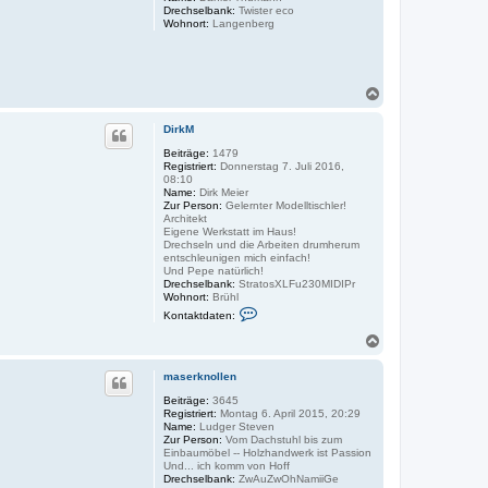
n
Drechselbank:
Twister eco
n
Wohnort:
Langenberg
v
o
n
J
o
s
N
c
a
h
c
DirkM
h
o
Beiträge:
1479
Registriert:
Donnerstag 7. Juli 2016,
b
08:10
e
Name:
Dirk Meier
n
Zur Person:
Gelernter Modelltischler!
Architekt
Eigene Werkstatt im Haus!
Drechseln und die Arbeiten drumherum
entschleunigen mich einfach!
Und Pepe natürlich!
Drechselbank:
StratosXLFu230MIDIPr
Wohnort:
Brühl
K
Kontaktdaten:
o
n
N
t
a
a
c
k
maserknollen
h
t
o
Beiträge:
3645
d
Registriert:
Montag 6. April 2015, 20:29
a
b
Name:
Ludger Steven
t
e
Zur Person:
Vom Dachstuhl bis zum
e
n
Einbaumöbel -- Holzhandwerk ist Passion
n
Und... ich komm von Hoff
v
Drechselbank:
ZwAuZwOhNamiiGe
o