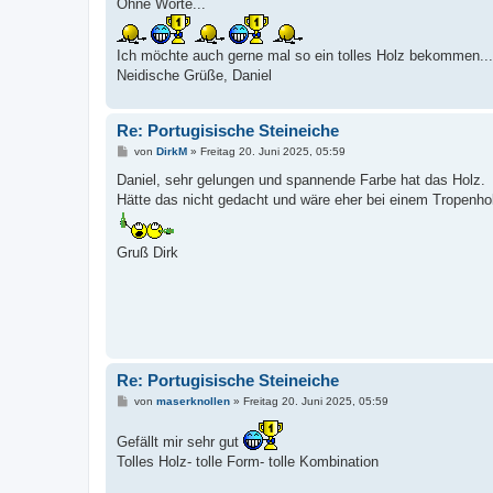
Ohne Worte...
r
a
g
Ich möchte auch gerne mal so ein tolles Holz bekommen...
Neidische Grüße, Daniel
Re: Portugisische Steineiche
B
von
DirkM
»
Freitag 20. Juni 2025, 05:59
e
i
Daniel, sehr gelungen und spannende Farbe hat das Holz.
t
Hätte das nicht gedacht und wäre eher bei einem Tropenhol
r
a
g
Gruß Dirk
Re: Portugisische Steineiche
B
von
maserknollen
»
Freitag 20. Juni 2025, 05:59
e
i
Gefällt mir sehr gut
t
r
Tolles Holz- tolle Form- tolle Kombination
a
g