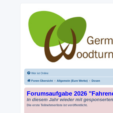
Drechseln und Kunsthandwerk - Ge
Der Treffpunkt für Drechsler und Freunde des Kunsthandwerks
Wer ist Online
Foren-Übersicht
Allgemein (Eure Werke)
Dosen
Forumsaufgabe 2026 "Fahren
In diesem Jahr wieder mit gesponserten 
Die erste Teilnehmerliste ist veröffentlicht.
Da kann man noch zusteigen !!