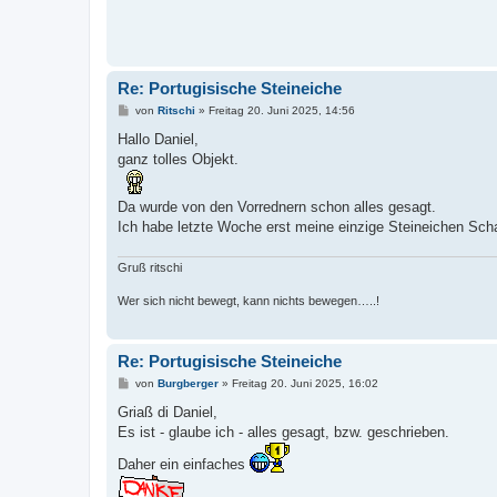
Re: Portugisische Steineiche
B
von
Ritschi
»
Freitag 20. Juni 2025, 14:56
e
i
Hallo Daniel,
t
ganz tolles Objekt.
r
a
g
Da wurde von den Vorrednern schon alles gesagt.
Ich habe letzte Woche erst meine einzige Steineichen Scha
Gruß ritschi
Wer sich nicht bewegt, kann nichts bewegen…..!
Re: Portugisische Steineiche
B
von
Burgberger
»
Freitag 20. Juni 2025, 16:02
e
i
Griaß di Daniel,
t
Es ist - glaube ich - alles gesagt, bzw. geschrieben.
r
a
Daher ein einfaches
g