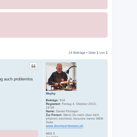
14 Beiträge • Seite
1
von
1
ug auch problemlos
Mephy
Beiträge:
918
Registriert:
Freitag 4. Oktober 2013,
19:58
Name:
Daniel Flückiger
Zur Person:
Wenn Du mehr über mich
erfahren möchtest, besuche meine WEB-
Seite
www.drechsel-formen.ch
MIDI II