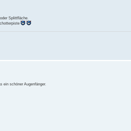
der Splittfläche.
chotterpiste
as ein schöner Augenfänger.