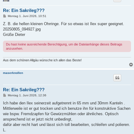
Re: Ein Sakrileg???
B
Montag 1. Juni 2026, 10:51
e
i
Z. B. die hellen kleinen Ohrringe. Für so etwas ist Ilex super geeignet.
t
20250805_094927.jpg
r
a
Grüße Dieter
g
Du hast keine ausreichende Berechtigung, um die Dateianhänge dieses Beitrags
anzusehen.
Aus dem schönen Allgäu wünsche ich allen das Beste!
maserknollen
Re: Ein Sakrileg???
B
Montag 1. Juni 2026, 12:36
e
i
Ich habe den Ilex seinerzeit aufgetrennt in 65 mm und 30mm Kanteln .
t
Mittlerweile ist er gut trocken und ich benutze ihn für konstruktive Sachen
r
a
wie bspw. Fremdzapfen für Gewürzmühlen oder ähnliches. Optisch
g
ansprechend ist er jetzt nicht unbedingt,
dafür aber recht hart und lässt sich toll bearbeiten, schleifen und polieren.
L.