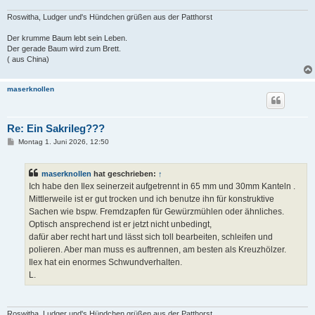
Roswitha, Ludger und's Hündchen grüßen aus der Patthorst
Der krumme Baum lebt sein Leben.
Der gerade Baum wird zum Brett.
( aus China)
maserknollen
Re: Ein Sakrileg???
B
Montag 1. Juni 2026, 12:50
e
i
t
maserknollen
hat geschrieben:
↑
r
a
Ich habe den Ilex seinerzeit aufgetrennt in 65 mm und 30mm Kanteln .
g
Mittlerweile ist er gut trocken und ich benutze ihn für konstruktive
Sachen wie bspw. Fremdzapfen für Gewürzmühlen oder ähnliches.
Optisch ansprechend ist er jetzt nicht unbedingt,
dafür aber recht hart und lässt sich toll bearbeiten, schleifen und
polieren. Aber man muss es auftrennen, am besten als Kreuzhölzer.
Ilex hat ein enormes Schwundverhalten.
L.
Roswitha, Ludger und's Hündchen grüßen aus der Patthorst