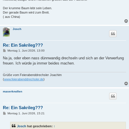
Der krumme Baum lebt sein Leben.
Der gerade Baum wird zum Brett.
( aus China)
Josch
Re: Ein Sakrileg???
B
Montag 1. Juni 2026, 13:00
e
i
Na ja, oder eben nass dünnwandig drechseln und sich an der Verwerfung
t
freuen. Ich würde ja immer beides machen.
r
a
g
Grüße vom Feierabenddrechsler Joachim
(
www.feierabenddrechsler.de
)
maserknollen
Re: Ein Sakrileg???
B
Montag 1. Juni 2026, 15:21
e
i
t
Josch
hat geschrieben:
↑
r