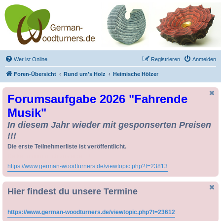
Drechseln und
Kunsthandwerk -
German-Woodturners
*Forum Sauerland*
Der Treffpunkt für Drechsler und Freunde des Kunsthandwerks
Wer ist Online
Registrieren
Anmelden
Foren-Übersicht
Rund um's Holz
Heimische Hölzer
Forumsaufgabe 2026 "Fahrende
Musik"
In diesem Jahr wieder mit gesponserten Preisen
!!!
Die erste Teilnehmerliste ist veröffentlicht.
Da kann man noch zusteigen !!
https://www.german-woodturners.de/viewtopic.php?t=23813
Hier findest du unsere Termine
https://www.german-woodturners.de/viewtopic.php?t=23612