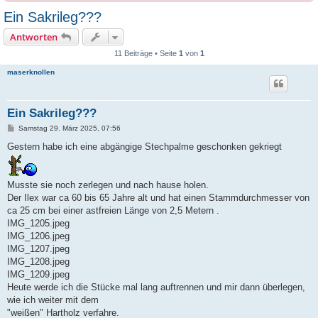
Ein Sakrileg???
Antworten
11 Beiträge • Seite
1
von
1
maserknollen
Ein Sakrileg???
B
Samstag 29. März 2025, 07:56
e
i
Gestern habe ich eine abgängige Stechpalme geschonken gekriegt
t
r
a
g
Musste sie noch zerlegen und nach hause holen.
Der Ilex war ca 60 bis 65 Jahre alt und hat einen Stammdurchmesser von
ca 25 cm bei einer astfreien Länge von 2,5 Metern .
IMG_1205.jpeg
IMG_1206.jpeg
IMG_1207.jpeg
IMG_1208.jpeg
IMG_1209.jpeg
Heute werde ich die Stücke mal lang auftrennen und mir dann überlegen,
wie ich weiter mit dem
"weißen" Hartholz verfahre.