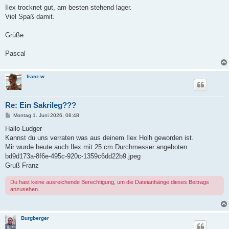
a
Ilex trocknet gut, am besten stehend lager.
g
Viel Spaß damit.
Grüße
Pascal
franz.w
Re: Ein Sakrileg???
B
Montag 1. Juni 2026, 08:48
e
i
Hallo Ludger
t
Kannst du uns verraten was aus deinem Ilex Holh geworden ist.
r
a
Mir wurde heute auch Ilex mit 25 cm Durchmesser angeboten
g
bd9d173a-8f6e-495c-920c-1359c6dd22b9.jpeg
Gruß Franz
Du hast keine ausreichende Berechtigung, um die Dateianhänge dieses Beitrags
anzusehen.
Burgberger