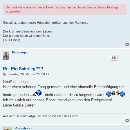
Du hast keine ausreichende Berechtigung, um die Dateianhänge dieses Beitrags
anzusehen.
Roswitha, Ludger und's Hündchen grüßen aus der Patthorst
Der krumme Baum lebt sein Leben.
Der gerade Baum wird zum Brett.
( aus China)
Burgberger
Re: Ein Sakrileg???
B
Samstag 29. März 2025, 08:19
e
i
Griaß di Ludger,
t
Hast einen schönen Fang gemacht und eine sinnvolle Beschäftigung für
r
a
heute gefunden
- nicht dass es dir zu langweilig wird!
g
Ich freu mich auf schöne Bilder irgendwann von den Ereignissen!
Liebe Grüße Dieter
Aus dem schönen Allgäu wünsche ich allen das Beste!
Greenhoorn