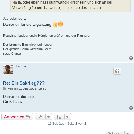
a
Na ja, oder eben nass dünnwandig drechseln und sich an der
g
Verwerfung freuen. Ich würde ja immer beides machen.
Ja, oder so…
Danke dir für die Ergänzung
Roswitha, Ludger und's Hündchen grüßen aus der Patthorst
Der krumme Baum lebt sein Leben.
Der gerade Baum wird zum Brett.
( aus China)
franz.w
Re: Ein Sakrileg???
B
Montag 1. Juni 2026, 18:50
e
i
Danke für die Info
t
Gruß Franz
r
a
g
Antworten
11 Beiträge • Seite
1
von
1
Gehe zu