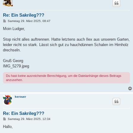
Re: Ein Sakrileg???
B
Samstag 29. März 2025, 08:47
e
i
Moin Ludger,
t
r
a
Stop nicht alles auftrennen. Hatte letztens auch Ilex aus unserem Garten,
g
leider nicht so stark. Lässt sich gut zu hauchdünnen Schalen im Hirnholz
drechseln.
Gruß Georg
IMG_5279.jpeg
Du hast keine ausreichende Berechtigung, um die Dateianhänge dieses Beitrags
anzusehen.
kerouer
Re: Ein Sakrileg???
B
Samstag 29. März 2025, 12:34
e
i
Hallo,
t
r