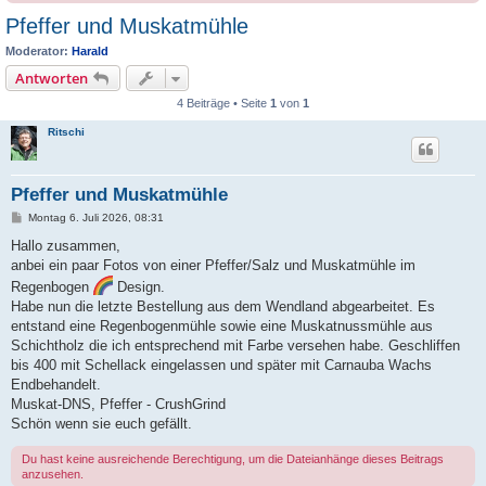
Pfeffer und Muskatmühle
Moderator:
Harald
Antworten
4 Beiträge • Seite
1
von
1
Ritschi
Pfeffer und Muskatmühle
B
Montag 6. Juli 2026, 08:31
e
i
Hallo zusammen,
t
anbei ein paar Fotos von einer Pfeffer/Salz und Muskatmühle im
r
a
Regenbogen
Design.
g
Habe nun die letzte Bestellung aus dem Wendland abgearbeitet. Es
entstand eine Regenbogenmühle sowie eine Muskatnussmühle aus
Schichtholz die ich entsprechend mit Farbe versehen habe. Geschliffen
bis 400 mit Schellack eingelassen und später mit Carnauba Wachs
Endbehandelt.
Muskat-DNS, Pfeffer - CrushGrind
Schön wenn sie euch gefällt.
Du hast keine ausreichende Berechtigung, um die Dateianhänge dieses Beitrags
anzusehen.