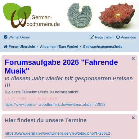
Drechseln und
Kunsthandwerk -
German-Woodturners
*Forum Sauerland*
Der Treffpunkt für Drechsler und Freunde des Kunsthandwerks
Wer ist Online
Registrieren
Anmelden
Foren-Übersicht
Allgemein (Eure Werke)
Gebrauchsgegenstände
Forumsaufgabe 2026 "Fahrende
Musik"
In diesem Jahr wieder mit gesponserten Preisen
!!!
Die erste Teilnehmerliste ist veröffentlicht.
Da kann man noch zusteigen !!
https://www.german-woodturners.de/viewtopic.php?t=23813
Hier findest du unsere Termine
https://www.german-woodturners.de/viewtopic.php?t=23612