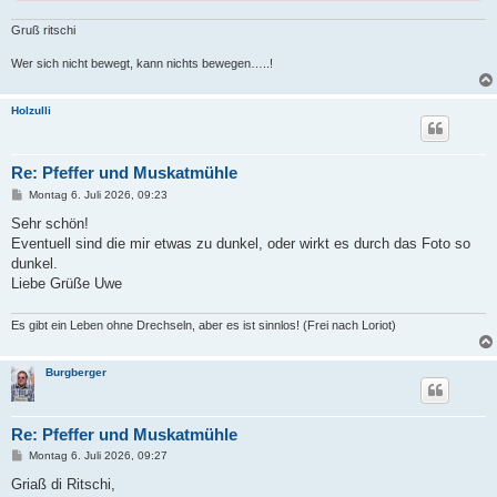
Gruß ritschi
Wer sich nicht bewegt, kann nichts bewegen…..!
Holzulli
Re: Pfeffer und Muskatmühle
B
Montag 6. Juli 2026, 09:23
e
i
Sehr schön!
t
Eventuell sind die mir etwas zu dunkel, oder wirkt es durch das Foto so
r
a
dunkel.
g
Liebe Grüße Uwe
Es gibt ein Leben ohne Drechseln, aber es ist sinnlos! (Frei nach Loriot)
Burgberger
Re: Pfeffer und Muskatmühle
B
Montag 6. Juli 2026, 09:27
e
i
Griaß di Ritschi,
t