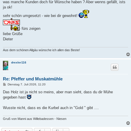
was manche Kunden doch für Wünsche haben ? Aber wenns gefällt, ists
r
a
ja ok!
g
sehr schön umgesetzt - wie bei dir gewohnt!
fürs zeigen
liebe Grüße
Dieter
Aus dem schönen Allgäu wünsche ich allen das Beste!
drexler116
Re: Pfeffer und Muskatmühle
B
Dienstag 7. Juli 2026, 11:20
e
i
Das Holz ist ja nicht so meins, aber man sieht, dass du dir Mühe
t
gegeben hast
r
a
g
Wusste nicht, dass es die Kurbel auch in "Gold " gibt ....
Gruß von Manni aus Willebadessen - Niesen