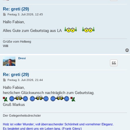
Re: greti (29)
B
Freitag 3. Juli 2026, 12:45
e
i
Hallo Fabian,
t
r
Alles Gute zum Geburtstag aus LA
a
g
Grüße vom Hellweg
Willi
Dresi
Re: greti (29)
B
Freitag 3. Juli 2026, 21:44
e
i
Hallo Fabian,
t
herzlichen Glückwunsch nachträglich zum Geburtstag.
r
a
g
Gruß Markus
Der Gelegenheitsdrechsler
Holz ist voller Wunder; voll überraschender Schönheit und vornehmer Eleganz.
Es begleitet und dient uns ein Leben lang. (Frank Glenz)