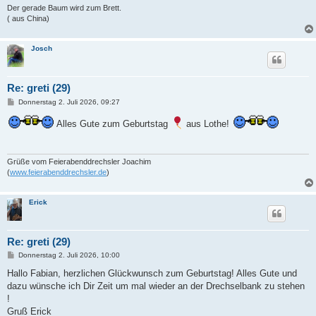
Der gerade Baum wird zum Brett.
( aus China)
Josch
Re: greti (29)
B
Donnerstag 2. Juli 2026, 09:27
e
i
Alles Gute zum Geburtstag
aus Lothe!
t
r
a
g
Grüße vom Feierabenddrechsler Joachim
(
www.feierabenddrechsler.de
)
Erick
Re: greti (29)
B
Donnerstag 2. Juli 2026, 10:00
e
i
Hallo Fabian, herzlichen Glückwunsch zum Geburtstag! Alles Gute und
t
dazu wünsche ich Dir Zeit um mal wieder an der Drechselbank zu stehen
r
a
!
g
Gruß Erick