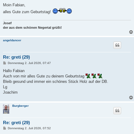
e
i
Moin Fabian,
t
alles Gute zum Geburtstag!
r
a
g
Josef
der aus dem schönen Negertal grüßt!
angeldancer
Re: greti (29)
B
Donnerstag 2. Juli 2026, 07:47
e
i
Hallo Fabian
t
Auch von mir alles Gute zu deinem Geburtstag
r
a
Bleib gesund und immer ein schönes Stück Holz auf der DB.
g
Lg
Joachim
Burgberger
Re: greti (29)
B
Donnerstag 2. Juli 2026, 07:52
e