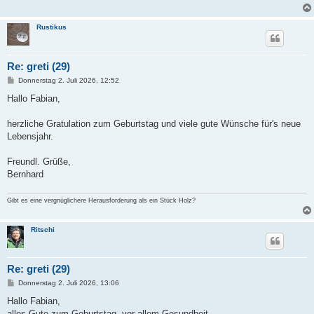
Rustikus
Re: greti (29)
B
Donnerstag 2. Juli 2026, 12:52
e
i
Hallo Fabian,
t
r
a
herzliche Gratulation zum Geburtstag und viele gute Wünsche für's neue
g
Lebensjahr.
Freundl. Grüße,
Bernhard
Gibt es eine vergnüglichere Herausforderung als ein Stück Holz?
Ritschi
Re: greti (29)
B
Donnerstag 2. Juli 2026, 13:06
e
i
Hallo Fabian,
t
alles Gute zum Geburtstag, vor allem Gesundheit.