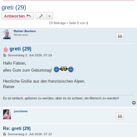
greti (29)
Antworten
19 Beiträge • Seite
1
von
1
Rainer Bucken
Moderator
greti (29)
B
Donnerstag 2. Juli 2026, 07:18
e
i
Hallo Fabian,
t
alles Gute zum Geburtstag!
r
a
g
Herzliche Grüße aus den französischen Alpen,
Rainer
Es ist einfach, geboren zu werden, aber es ist schwer, ein Mensch zu werden!
joschone
Re: greti (29)
B
Donnerstag 2. Juli 2026, 07:22