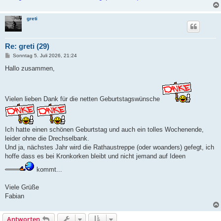
greti
Re: greti (29)
B
Sonntag 5. Juli 2026, 21:24
e
i
Hallo zusammen,
t
r
a
g
Vielen lieben Dank für die netten Geburtstagswünsche
Ich hatte einen schönen Geburtstag und auch ein tolles Wochenende,
leider ohne die Drechselbank.
Und ja, nächstes Jahr wird die Rathaustreppe (oder woanders) gefegt, ich
hoffe dass es bei Kronkorken bleibt und nicht jemand auf Ideen
kommt...
Viele Grüße
Fabian
Antworten