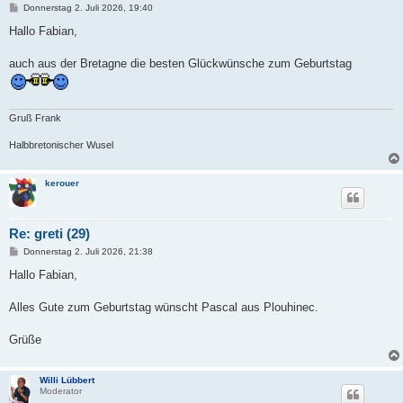
B
Donnerstag 2. Juli 2026, 19:40
e
i
Hallo Fabian,
t
r
a
auch aus der Bretagne die besten Glückwünsche zum Geburtstag
g
Gruß Frank
Halbbretonischer Wusel
kerouer
Re: greti (29)
B
Donnerstag 2. Juli 2026, 21:38
e
i
Hallo Fabian,
t
r
a
Alles Gute zum Geburtstag wünscht Pascal aus Plouhinec.
g
Grüße
Willi Lübbert
Moderator