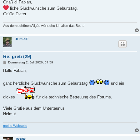
i
Griaß di Fabian,
t
liche Glückwünsche zum Geburtstag,
r
a
Grüße Dieter
g
Aus dem schönen Allgäu wünsche ich allen das Beste!
Helmut-P
Re: greti (29)
B
Donnerstag 2. Juli 2026, 07:59
e
i
Hallo Fabian,
t
r
a
ganz herzliche Glückwünsche zum Geburtstag
und ein
g
dickes
für die technische Betreuung des Forums.
Viele Grüße aus dem Untertaunus
Helmut
meine Webseite
bernie