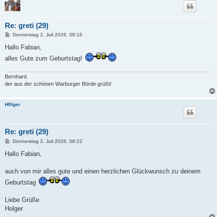
Re: greti (29)
B
Donnerstag 2. Juli 2026, 08:16
e
i
Hallo Fabian,
t
alles Gute zum Geburtstag!
r
a
g
Bernhard
der aus der schönen Warburger Börde grüßt!
H0lger
Re: greti (29)
B
Donnerstag 2. Juli 2026, 08:22
e
i
Hallo Fabian,
t
r
a
auch von mir alles gute und einen herzlichen Glückwunsch zu deinem
g
Geburtstag
Liebe Grüße
Holger