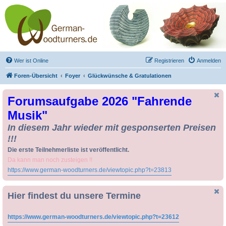
Drechseln und
Kunsthandwerk -
German-Woodturners
*Forum Sauerland*
Der Treffpunkt für Drechsler und Freunde des Kunsthandwerks
Wer ist Online
Registrieren
Anmelden
Foren-Übersicht
Foyer
Glückwünsche & Gratulationen
Forumsaufgabe 2026 "Fahrende
Musik"
In diesem Jahr wieder mit gesponserten Preisen
!!!
Die erste Teilnehmerliste ist veröffentlicht.
Da kann man noch zusteigen !!
https://www.german-woodturners.de/viewtopic.php?t=23813
Hier findest du unsere Termine
https://www.german-woodturners.de/viewtopic.php?t=23612