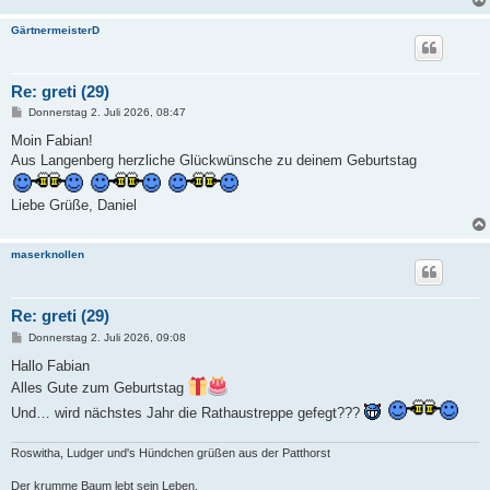
GärtnermeisterD
Re: greti (29)
B
Donnerstag 2. Juli 2026, 08:47
e
i
Moin Fabian!
t
Aus Langenberg herzliche Glückwünsche zu deinem Geburtstag
r
a
g
Liebe Grüße, Daniel
maserknollen
Re: greti (29)
B
Donnerstag 2. Juli 2026, 09:08
e
i
Hallo Fabian
t
Alles Gute zum Geburtstag
r
a
Und… wird nächstes Jahr die Rathaustreppe gefegt???
g
Roswitha, Ludger und's Hündchen grüßen aus der Patthorst
Der krumme Baum lebt sein Leben.