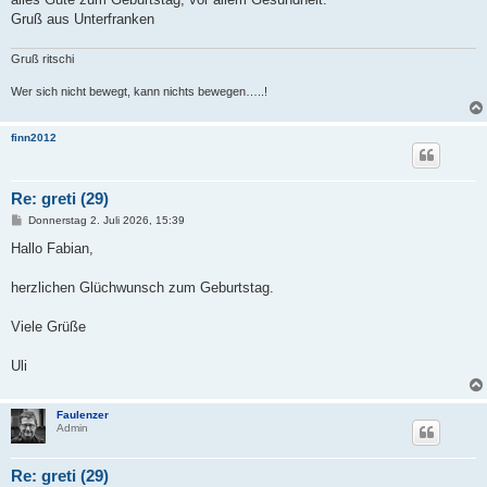
r
a
Gruß aus Unterfranken
g
Gruß ritschi
Wer sich nicht bewegt, kann nichts bewegen…..!
finn2012
Re: greti (29)
B
Donnerstag 2. Juli 2026, 15:39
e
i
Hallo Fabian,
t
r
a
herzlichen Glüchwunsch zum Geburtstag.
g
Viele Grüße
Uli
Faulenzer
Admin
Re: greti (29)