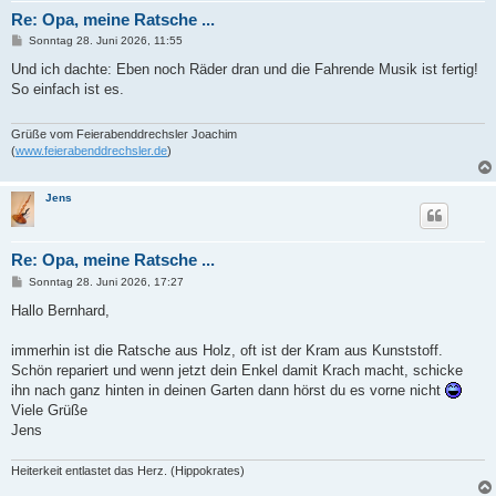
Re: Opa, meine Ratsche ...
B
Sonntag 28. Juni 2026, 11:55
e
i
Und ich dachte: Eben noch Räder dran und die Fahrende Musik ist fertig!
t
So einfach ist es.
r
a
g
Grüße vom Feierabenddrechsler Joachim
(
www.feierabenddrechsler.de
)
Jens
Re: Opa, meine Ratsche ...
B
Sonntag 28. Juni 2026, 17:27
e
i
Hallo Bernhard,
t
r
a
immerhin ist die Ratsche aus Holz, oft ist der Kram aus Kunststoff.
g
Schön repariert und wenn jetzt dein Enkel damit Krach macht, schicke
ihn nach ganz hinten in deinen Garten dann hörst du es vorne nicht
Viele Grüße
Jens
Heiterkeit entlastet das Herz. (Hippokrates)