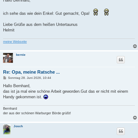
Hallo Bernhard,
t
r
a
ich sehe das wie dein Enkel: Gut gemacht, Opa!
g
Liebe Grüße aus dem heißen Untertaunus
Helmit
meine Webseite
bernie
Re: Opa, meine Ratsche ...
B
Sonntag 28. Juni 2026, 10:44
e
i
Hallo Bernhard,
t
das ist ja mal eine schöne Arbeit geworden.Gut das er nicht mit einem
r
a
Handy gekommen ist.
g
Bernhard
der aus der schönen Warburger Börde grüßt!
Josch