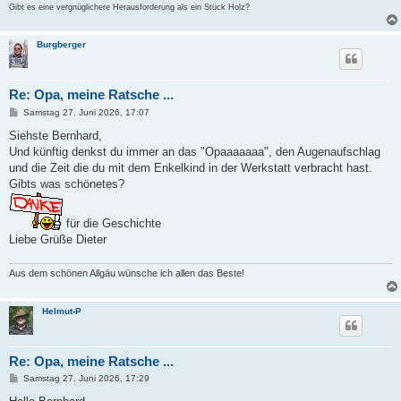
Gibt es eine vergnüglichere Herausforderung als ein Stück Holz?
Burgberger
Re: Opa, meine Ratsche ...
B
Samstag 27. Juni 2026, 17:07
e
i
Siehste Bernhard,
t
Und künftig denkst du immer an das "Opaaaaaaa", den Augenaufschlag
r
a
und die Zeit die du mit dem Enkelkind in der Werkstatt verbracht hast.
g
Gibts was schönetes?
für die Geschichte
Liebe Grüße Dieter
Aus dem schönen Allgäu wünsche ich allen das Beste!
Helmut-P
Re: Opa, meine Ratsche ...
B
Samstag 27. Juni 2026, 17:29
e
i