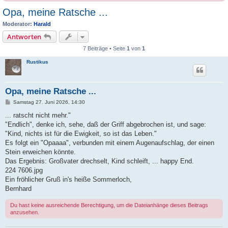
Opa, meine Ratsche ...
Moderator:
Harald
Antworten
7 Beiträge • Seite
1
von
1
Rustikus
Opa, meine Ratsche ...
B
Samstag 27. Juni 2026, 14:30
e
i
... ratscht nicht mehr."
t
"Endlich", denke ich, sehe, daß der Griff abgebrochen ist, und sage:
r
a
"Kind, nichts ist für die Ewigkeit, so ist das Leben."
g
Es folgt ein "Opaaaa", verbunden mit einem Augenaufschlag, der einen
Stein erweichen könnte.
Das Ergebnis: Großvater drechselt, Kind schleift, ... happy End.
224 7606.jpg
Ein fröhlicher Gruß in's heiße Sommerloch,
Bernhard
Du hast keine ausreichende Berechtigung, um die Dateianhänge dieses Beitrags
anzusehen.