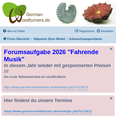
Drechseln und
Kunsthandwerk -
German-Woodturners
*Forum Sauerland*
Der Treffpunkt für Drechsler und Freunde des Kunsthandwerks
Wer ist Online
Registrieren
Anmelden
Foren-Übersicht
Allgemein (Eure Werke)
Gebrauchsgegenstände
Forumsaufgabe 2026 "Fahrende
Musik"
In diesem Jahr wieder mit gesponserten Preisen
!!!
Die erste Teilnehmerliste ist veröffentlicht.
Da kann man noch zusteigen !!
https://www.german-woodturners.de/viewtopic.php?t=23813
Hier findest du unsere Termine
https://www.german-woodturners.de/viewtopic.php?t=23612