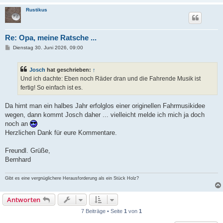
Rustikus
Re: Opa, meine Ratsche ...
B
Dienstag 30. Juni 2026, 09:00
e
i
t
Josch
hat geschrieben:
↑
r
a
Und ich dachte: Eben noch Räder dran und die Fahrende Musik ist
g
fertig! So einfach ist es.
Da hirnt man ein halbes Jahr erfolglos einer originellen Fahrmusikidee
wegen, dann kommt Josch daher ... vielleicht melde ich mich ja doch
noch an
Herzlichen Dank für eure Kommentare.
Freundl. Grüße,
Bernhard
Gibt es eine vergnüglichere Herausforderung als ein Stück Holz?
Antworten
7 Beiträge • Seite
1
von
1