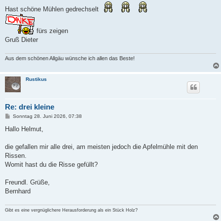
i
Hast schöne Mühlen gedrechselt
t
r
a
g
fürs zeigen
Gruß Dieter
Aus dem schönen Allgäu wünsche ich allen das Beste!
Rustikus
Re: drei kleine
B
Sonntag 28. Juni 2026, 07:38
e
i
Hallo Helmut,
t
r
a
die gefallen mir alle drei, am meisten jedoch die Apfelmühle mit den
g
Rissen.
Womit hast du die Risse gefüllt?
Freundl. Grüße,
Bernhard
Gibt es eine vergnüglichere Herausforderung als ein Stück Holz?