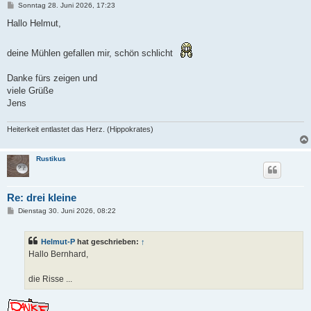
B
Sonntag 28. Juni 2026, 17:23
e
i
Hallo Helmut,
t
r
a
deine Mühlen gefallen mir, schön schlicht
g
Danke fürs zeigen und
viele Grüße
Jens
Heiterkeit entlastet das Herz. (Hippokrates)
Rustikus
Re: drei kleine
B
Dienstag 30. Juni 2026, 08:22
e
i
t
Helmut-P
hat geschrieben:
↑
r
a
Hallo Bernhard,
g
die Risse ...