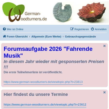
Drechseln und
Kunsthandwerk -
German-Woodturners
*Forum Sauerland*
Der Treffpunkt für Drechsler und Freunde des Kunsthandwerks
Wer ist Online
Registrieren
Anmelden
Foren-Übersicht
Allgemein (Eure Werke)
Gebrauchsgegenstände
Forumsaufgabe 2026 "Fahrende
Musik"
In diesem Jahr wieder mit gesponserten Preisen
!!!
Die erste Teilnehmerliste ist veröffentlicht.
Da kann man noch zusteigen !!
https://www.german-woodturners.de/viewtopic.php?t=23813
Hier findest du unsere Termine
https://www.german-woodturners.de/viewtopic.php?t=23612