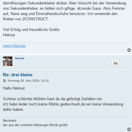
dünnflüssigen Sekundenkleber drüber. Aber Vorsicht bei der Verwendung
von Sekundenkleber, es bilden sich giftige, ätzende Gase. Also Fenster
auf, Nase weg und Einmalhandschuhe benutzen. Ich verwende den
Kleber von 2CONSTRUCT.
Viel Erfolg und freundliche Grüße
Helmut
meine Webseite
bernie
Re: drei kleine
B
Sonntag 28. Juni 2026, 10:31
e
i
Hallo Helmut
t
r
a
Schöne schlichte Mühlen hast du da gefertigt.Gefallen mir.
g
ich habe leider noch keine Mühle gedrechselt,da wir keine Verwendung
dafür haben.
Bernhard
der aus der schönen Warburger Börde grüßt!