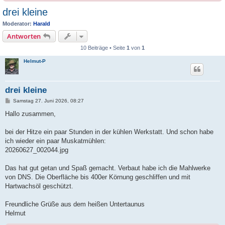
drei kleine
Moderator:
Harald
Antworten
10 Beiträge • Seite
1
von
1
Helmut-P
drei kleine
B
Samstag 27. Juni 2026, 08:27
e
i
Hallo zusammen,
t
r
a
bei der Hitze ein paar Stunden in der kühlen Werkstatt. Und schon habe
g
ich wieder ein paar Muskatmühlen:
20260627_002044.jpg
Das hat gut getan und Spaß gemacht. Verbaut habe ich die Mahlwerke
von DNS. Die Oberfläche bis 400er Körnung geschliffen und mit
Hartwachsöl geschützt.
Freundliche Grüße aus dem heißen Untertaunus
Helmut