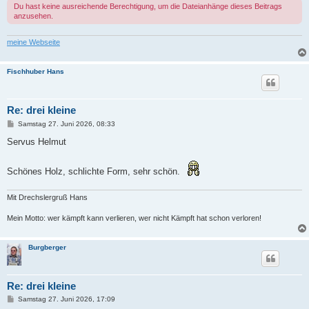
Du hast keine ausreichende Berechtigung, um die Dateianhänge dieses Beitrags
anzusehen.
meine Webseite
Fischhuber Hans
Re: drei kleine
B
Samstag 27. Juni 2026, 08:33
e
i
Servus Helmut
t
r
a
Schönes Holz, schlichte Form, sehr schön.
g
Mit Drechslergruß Hans
Mein Motto: wer kämpft kann verlieren, wer nicht Kämpft hat schon verloren!
Burgberger
Re: drei kleine
B
Samstag 27. Juni 2026, 17:09
e