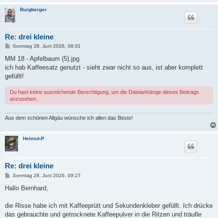
Burgberger
Re: drei kleine
B
Sonntag 28. Juni 2026, 08:31
e
i
MM 18 - Apfelbaum (5).jpg
t
ich hab Kaffeesatz genutzt - sieht zwar nicht so aus, ist aber komplett
r
a
gefüllt!
g
Du hast keine ausreichende Berechtigung, um die Dateianhänge dieses Beitrags
anzusehen.
Aus dem schönen Allgäu wünsche ich allen das Beste!
Helmut-P
Re: drei kleine
B
Sonntag 28. Juni 2026, 09:27
e
i
Hallo Bernhard,
t
r
a
die Risse habe ich mit Kaffeeprütt und Sekundenkleber gefüllt. Ich drücke
g
das gebrauchte und getrocknete Kaffeepulver in die Ritzen und träufle