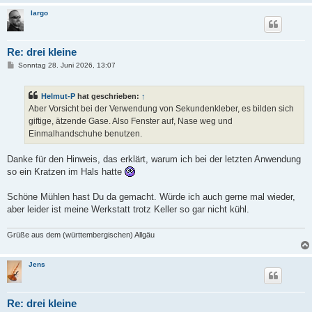
largo
Re: drei kleine
B
Sonntag 28. Juni 2026, 13:07
e
i
t
Helmut-P
hat geschrieben:
↑
r
a
Aber Vorsicht bei der Verwendung von Sekundenkleber, es bilden sich
g
giftige, ätzende Gase. Also Fenster auf, Nase weg und
Einmalhandschuhe benutzen.
Danke für den Hinweis, das erklärt, warum ich bei der letzten Anwendung
so ein Kratzen im Hals hatte
Schöne Mühlen hast Du da gemacht. Würde ich auch gerne mal wieder,
aber leider ist meine Werkstatt trotz Keller so gar nicht kühl.
Grüße aus dem (württembergischen) Allgäu
Jens
Re: drei kleine