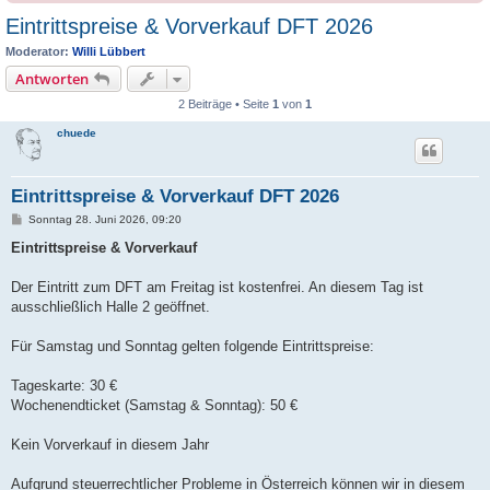
Eintrittspreise & Vorverkauf DFT 2026
Moderator:
Willi Lübbert
Antworten
2 Beiträge • Seite
1
von
1
chuede
Eintrittspreise & Vorverkauf DFT 2026
B
Sonntag 28. Juni 2026, 09:20
e
i
Eintrittspreise & Vorverkauf
t
r
a
Der Eintritt zum DFT am Freitag ist kostenfrei. An diesem Tag ist
g
ausschließlich Halle 2 geöffnet.
Für Samstag und Sonntag gelten folgende Eintrittspreise:
Tageskarte: 30 €
Wochenendticket (Samstag & Sonntag): 50 €
Kein Vorverkauf in diesem Jahr
Aufgrund steuerrechtlicher Probleme in Österreich können wir in diesem