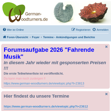
Drechseln und
Kunsthandwerk -
German-Woodturners
*Forum Sauerland*
Der Treffpunkt für Drechsler und Freunde des Kunsthandwerks
Wer ist Online
Registrieren
Anmelden
Foren-Übersicht
Foyer
Termine - Ankündigungen und Berichte
Forumsaufgabe 2026 "Fahrende
Musik"
In diesem Jahr wieder mit gesponserten Preisen
!!!
Die erste Teilnehmerliste ist veröffentlicht.
Da kann man noch zusteigen !!
https://www.german-woodturners.de/viewtopic.php?t=23813
Hier findest du unsere Termine
https://www.german-woodturners.de/viewtopic.php?t=23612