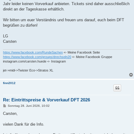
Jahr leider keinen Vorverkauf anbieten. Tickets sind daher ausschließlich
direkt an der Tageskasse erhältlich.
Wir bitten um euer Verständnis und freuen uns darauf, euch beim DFT
begrüßen zu dürfen!
LG
Carsten
https://www.facebook.com/RundeSachen
<- Meine Facebook Seite
https://www.facebook.com/groups/drechseln20
<- Meine Facebook Gruppe
instagram.com/carsten.huede <- Instagram
jet->midi->Twister Eco->Stratos XL
finn2012
Re: Eintrittspreise & Vorverkauf DFT 2026
B
Sonntag 28. Juni 2026, 10:02
e
i
Carsten,
t
r
a
vielen Dank für die Info.
g