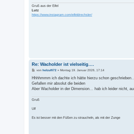
Gruß aus der Eifel
Lutz
https://www.instagram.com/eifeldrechsler/
Re: Wacholder ist vielseitig….
B
von
holzulfi72
»
Montag 19. Januar 2026, 17:14
e
i
Hhhhmmm ich dachte ich hätte hierzu schon geschrieben
t
Gefallen mir absolut die beiden
r
a
Aber Wacholder in der Dimension… hab ich leider nicht, a
g
Gruß
Ulf
Es ist besser mit den Füßen zu straucheln, als mit der Zunge