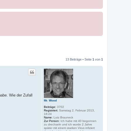
13 Beiträge • Seite
1
von
1
abe. Wie der Zufall
Mr. Wood
Beiträge:
3702
Registriert:
Samstag 2. Februar 2013,
16:24
Name:
Lutz Brauneck
Zur Person:
Ich habe mit 40 begonnen
zu drechseln und ich wurde 2 Jahre
später mit einem starken Virus infiziert