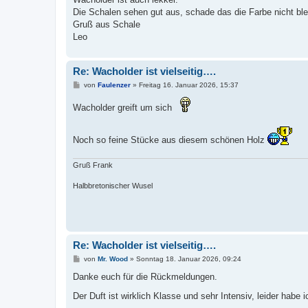
t
Die Schalen sehen gut aus, schade das die Farbe nicht ble
r
a
Gruß aus Schale
g
Leo
Re: Wacholder ist vielseitig….
B
von
Faulenzer
»
Freitag 16. Januar 2026, 15:37
e
i
Wacholder greift um sich
t
r
a
g
Noch so feine Stücke aus diesem schönen Holz
Gruß Frank
Halbbretonischer Wusel
Re: Wacholder ist vielseitig….
B
von
Mr. Wood
»
Sonntag 18. Januar 2026, 09:24
e
i
Danke euch für die Rückmeldungen.
t
r
Der Duft ist wirklich Klasse und sehr Intensiv, leider habe
a
g