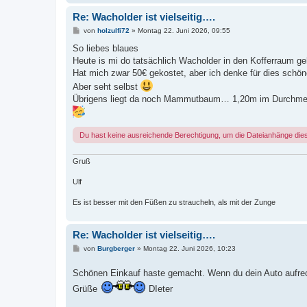
Re: Wacholder ist vielseitig….
B
von
holzulfi72
»
Montag 22. Juni 2026, 09:55
e
i
So liebes blaues
t
Heute is mi do tatsächlich Wacholder in den Kofferraum g
r
a
Hat mich zwar 50€ gekostet, aber ich denke für dies sch
g
Aber seht selbst
Übrigens liegt da noch Mammutbaum… 1,20m im Durchmesse
Du hast keine ausreichende Berechtigung, um die Dateianhänge die
Gruß
Ulf
Es ist besser mit den Füßen zu straucheln, als mit der Zunge
Re: Wacholder ist vielseitig….
B
von
Burgberger
»
Montag 22. Juni 2026, 10:23
e
i
Schönen Einkauf haste gemacht. Wenn du dein Auto aufrecht
t
r
Grüße
DIeter
a
g