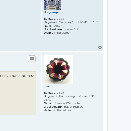
e
e
n
n
v
Burgberger
o
n
Beiträge:
3008
H
Registriert:
Samstag 28. Juli 2018, 15:03
e
Name:
Dieter
l
Drechselbank:
Twister 180
m
Wohnort:
Burgberg
u
t
-
P
N
a
c
h
o
b
e
n
h 14. Januar 2026, 21:54
c.w.
Beiträge:
3865
Registriert:
Donnerstag 3. Januar 2013,
08:43
Name:
Christine Wenzhöfer
Drechselbank:
Hager HDE 59
Wohnort:
Hünfelden