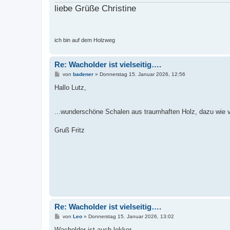
liebe Grüße Christine
ich bin auf dem Holzweg
Re: Wacholder ist vielseitig….
B
von
badener
»
Donnerstag 15. Januar 2026, 12:56
e
i
Hallo Lutz,
t
r
a
...wunderschöne Schalen aus traumhaften Holz, dazu wie vo
g
Gruß Fritz
Re: Wacholder ist vielseitig….
B
von
Leo
»
Donnerstag 15. Januar 2026, 13:02
e
i
Wacholder ist auch lekker.