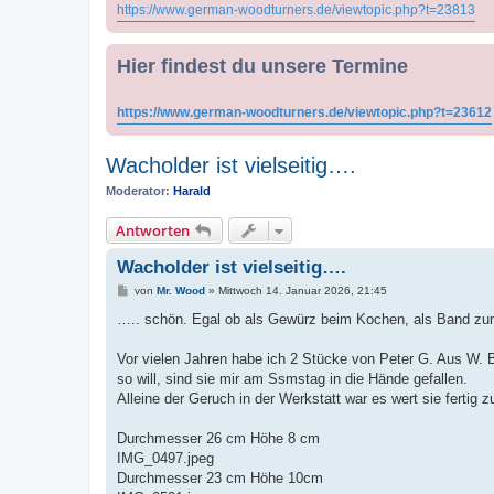
https://www.german-woodturners.de/viewtopic.php?t=23813
Hier findest du unsere Termine
https://www.german-woodturners.de/viewtopic.php?t=23612
Wacholder ist vielseitig….
Moderator:
Harald
Antworten
Wacholder ist vielseitig….
B
von
Mr. Wood
»
Mittwoch 14. Januar 2026, 21:45
e
i
….. schön. Egal ob als Gewürz beim Kochen, als Band zum
t
r
a
Vor vielen Jahren habe ich 2 Stücke von Peter G. Aus W. 
g
so will, sind sie mir am Ssmstag in die Hände gefallen.
Alleine der Geruch in der Werkstatt war es wert sie fertig 
Durchmesser 26 cm Höhe 8 cm
IMG_0497.jpeg
Durchmesser 23 cm Höhe 10cm