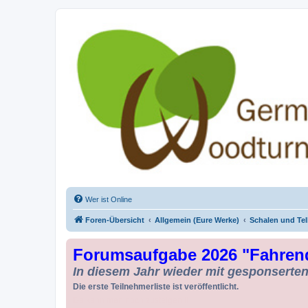
Drechseln und Kunsthandwerk - Ge
Der Treffpunkt für Drechsler und Freunde des Kunsthandwerks
Wer ist Online
Foren-Übersicht
Allgemein (Eure Werke)
Schalen und Tel
Forumsaufgabe 2026 "Fahren
In diesem Jahr wieder mit gesponserten 
Die erste Teilnehmerliste ist veröffentlicht.
Da kann man noch zusteigen !!