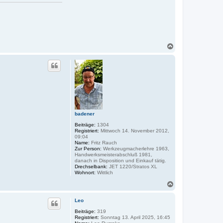
N
a
c
h
o
b
e
n
badener
Beiträge:
1304
Registriert:
Mittwoch 14. November 2012,
09:04
Name:
Fritz Rauch
Zur Person:
Werkzeugmacherlehre 1963,
Handwerksmeisterabschluß 1981,
danach in Disposition und Einkauf tätig.
Drechselbank:
JET 1220/Stratos XL
Wohnort:
Wittlich
N
a
c
Leo
h
o
Beiträge:
319
Registriert:
Sonntag 13. April 2025, 16:45
b