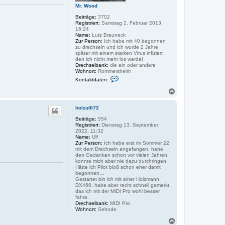
Mr. Wood
Beiträge:
3702
Registriert:
Samstag 2. Februar 2013,
16:24
Name:
Lutz Brauneck
Zur Person:
Ich habe mit 40 begonnen
zu drechseln und ich wurde 2 Jahre
später mit einem starken Virus infiziert
den ich nicht mehr los werde!
Drechselbank:
die ein oder andere
Wohnort:
Rommersheim
K
Kontaktdaten:
o
n
N
t
a
a
c
k
holzulfi72
h
t
o
Beiträge:
554
d
Registriert:
Dienstag 13. September
a
b
2022, 11:32
t
e
Name:
Ulf
e
n
Zur Person:
Ich habe erst im Sommer 22
n
mit dem Drechseln angefangen, hatte
v
den Gedanken schon vor vielen Jahren,
o
konnte mich aber nie dazu durchringen.
n
Hätte ich Pilot bloß schon eher damit
M
begonnen…
r
Gestartet bin ich mit einer Holzmann
.
DX460, habe aber recht schnell gemerkt,
W
das ich mit der MIDI Pro wohl besser
o
fahre.
o
Drechselbank:
MIDI Pro
d
Wohnort:
Sehnde
N