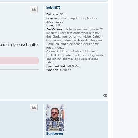
a
c
holzulfi72
h
o
Beiträge:
554
Registriert:
Dienstag 13. September
b
2022, 11:32
e
Name:
Ulf
n
Zur Person:
Ich habe erst im Sommer 22
mit dem Drechseln angefangen, hatte
den Gedanken schon vor vielen Jahren,
konnte mich aber nie dazu durchringen.
erraum gepasst hätte
Hätte ich Pilot bloß schon eher damit
begonnen…
Gestartet bin ich mit einer Holzmann
DX460, habe aber recht schnell gemerkt,
das ich mit der MIDI Pro wohl besser
fahre.
Drechselbank:
MIDI Pro
Wohnort:
Sehnde
N
a
c
h
o
b
e
n
Burgberger