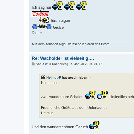
t
r
Ich sag nur
a
g
fürs zeigen
Grüße
Dieter
Aus dem schönen Allgäu wünsche ich allen das Beste!
Re: Wacholder ist vielseitig….
B
von
c.w.
»
Donnerstag 15. Januar 2026, 04:17
e
i
t
Helmut-P
hat geschrieben:
↑
r
a
Hallo Lutz,
g
zwei wunderbare Schalen,
.Hoffentlich beh
Freundliche Grüße aus dem Untertaunus
Helmut
Und den wunderschönen Geruch