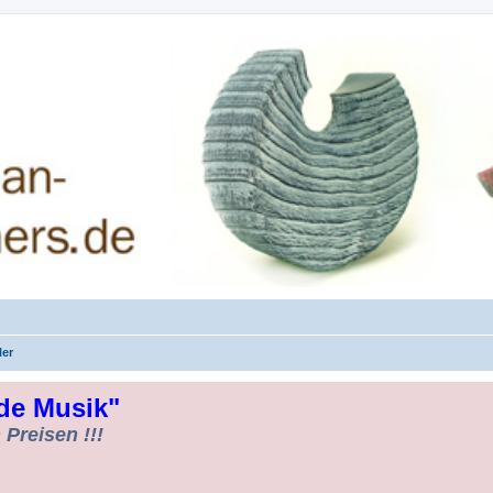
rman-Woodturners *Forum Sauerland*
ler
de Musik"
Preisen !!!