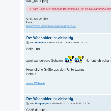
IMG_0501.jpeg
Du hast keine ausreichende Berechtigung, um die Dateianhänge die
Gruß aus der Eifel
Lutz
https://www.instagram.com/eifeldrechsler/
Re: Wacholder ist vielseitig….
B
von
Helmut-P
»
Mittwoch 14. Januar 2026, 21:54
e
i
Hallo Lutz,
t
r
a
zwei wunderbare Schalen,
g
.Hoffentlich behal
Freundliche Grüße aus dem Untertaunus
Helmut
meine Webseite
Re: Wacholder ist vielseitig….
B
von
Burgberger
»
Mittwoch 14. Januar 2026, 22:09
e
i
Griaß di Lutz,