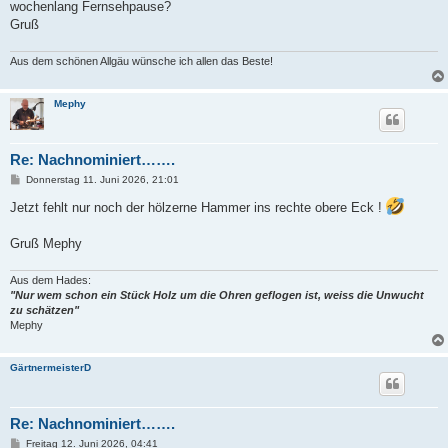
wochenlang Fernsehpause?
Gruß
Aus dem schönen Allgäu wünsche ich allen das Beste!
Mephy
Re: Nachnominiert…….
B
Donnerstag 11. Juni 2026, 21:01
e
i
Jetzt fehlt nur noch der hölzerne Hammer ins rechte obere Eck !
t
r
a
Gruß Mephy
g
Aus dem Hades:
"Nur wem schon ein Stück Holz um die Ohren geflogen ist, weiss die Unwucht
zu schätzen"
Mephy
GärtnermeisterD
Re: Nachnominiert…….
B
Freitag 12. Juni 2026, 04:41