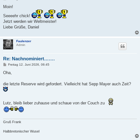
e
i
Moin!
t
r
Seeeehr chick!
a
Jetzt werden wir Weltmeister!
g
Liebe Grüße, Daniel
Faulenzer
Admin
Re: Nachnominiert…….
B
Freitag 12. Juni 2026, 06:45
e
i
Oha,
t
r
a
die letzte Reserve wird gefordert. Vielleicht hat Sepp Mayer auch Zeit?
g
Lutz, bleib lieber zuhause und schaue von der Couch zu
Gruß Frank
Halbbretonischer Wusel