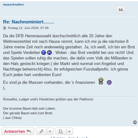
maserknollen
Re: Nachnominiert…….
B
Freitag 12. Juni 2026, 07:39
e
i
Da die DFB Herrenauswahl durchschnittlich alle 20 Jahre den
t
Weltmeistertitel mit nach Hause nimmt, kann ich mir ja die nächsten 8
r
a
Jahre meine Zeit noch anderweitig gestalten. Ja, ich weiß, ich bin ein Brot
g
und Spiele Verderber
. Wobei - das Brot verdirbt bei uns nicht! Und
das Spielen sollen ruhig die machen, die dafür vom Volk die Milliarden in
den Hals gesteckt kriegen ( der Markt wird nunmal von Angebot und
Nachfrage beherrscht) Also, ihr erfolgreichen Fussballprofis: ich gönne
Euch jeden hart verdienten Euro!
Es sind ja die Massen vorhanden, die 's finanzieren
L.
Roswitha, Ludger und's Hündchen grüßen aus der Patthorst
Der krumme Baum lebt sein Leben.
Der gerade Baum wird zum Brett.
( aus China)
Antworten