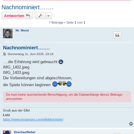
Nachnominiert…….
Antworten
7 Beiträge • Seite
1
von
1
Mr. Wood
Nachnominiert…….
B
Donnerstag 11. Juni 2026, 19:16
e
i
….die Erfahrung wird gebraucht
t
IMG_1402.jpeg
r
a
IMG_1403.jpeg
g
Die Vorbereitungen sind abgeschlossen,
die Spiele können beginnen
Du hast keine ausreichende Berechtigung, um die Dateianhänge dieses Beitrags
anzusehen.
Gruß aus der Eifel
Lutz
https://www.instagram.com/eifeldrechsler/
Drechselfieber