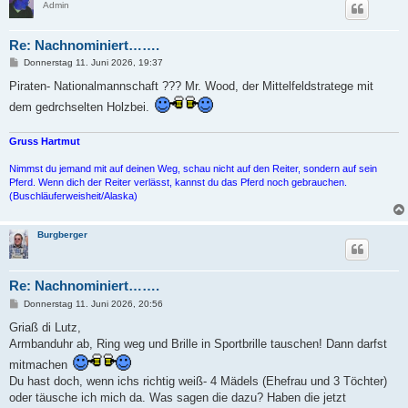
Admin
Re: Nachnominiert…….
B
Donnerstag 11. Juni 2026, 19:37
e
i
Piraten- Nationalmannschaft ??? Mr. Wood, der Mittelfeldstratege mit
t
dem gedrchselten Holzbei.
r
a
g
Gruss Hartmut
Nimmst du jemand mit auf deinen Weg, schau nicht auf den Reiter, sondern auf sein
Pferd. Wenn dich der Reiter verlässt, kannst du das Pferd noch gebrauchen.
(Buschläuferweisheit/Alaska)
Burgberger
Re: Nachnominiert…….
B
Donnerstag 11. Juni 2026, 20:56
e
i
Griaß di Lutz,
t
Armbanduhr ab, Ring weg und Brille in Sportbrille tauschen! Dann darfst
r
a
mitmachen
g
Du hast doch, wenn ichs richtig weiß- 4 Mädels (Ehefrau und 3 Töchter)
oder täusche ich mich da. Was sagen die dazu? Haben die jetzt