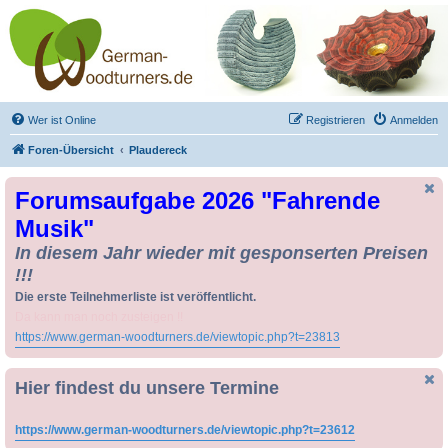
Drechseln und
Kunsthandwerk -
German-Woodturners
*Forum Sauerland*
Der Treffpunkt für Drechsler und Freunde des Kunsthandwerks
Wer ist Online
Registrieren
Anmelden
Foren-Übersicht
Plaudereck
Forumsaufgabe 2026 "Fahrende
Musik"
In diesem Jahr wieder mit gesponserten Preisen
!!!
Die erste Teilnehmerliste ist veröffentlicht.
Da kann man noch zusteigen !!
https://www.german-woodturners.de/viewtopic.php?t=23813
Hier findest du unsere Termine
https://www.german-woodturners.de/viewtopic.php?t=23612