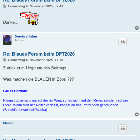
B
Donnerstag 6. November 2025, 09:43
e
i
t
r
Danke...
a
g
Drechselfieber
Admin
Re: Blaues Forum beim DFT2026
B
Donnerstag 6. November 2025, 17:10
e
i
Zurück zum Ursprung des Beitrags.
t
r
a
Was machen die BLAUEN in Ebbs ???
g
Gruss Hartmut
Nimmst du jemand mit auf deinen Weg, schau nicht auf den Reiter, sondern auf sein
Pferd. Wenn dich der Reiter verlässt, kannst du das Pferd noch gebrauchen.
(Buschläuferweisheit/Alaska)
klausp