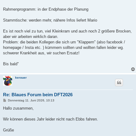
Rahmenprogramm: in der Endphase der Planung
Stammtische: werden mehr, nähere Infos liefert Mario
Es ist noch viel zu tun, viel Kleinkram und auch noch 2 größere Brocken,
aber wir arbeiten wirklich daran.
Problem: die beiden Kollegen die sich um "Klappern" (also facebook /
homepage / Insta etc. ) kümmern sollten und wollten fallen leider wg.
schwerer Krankheit aus, wir suchen Ersatz!
Bis bald"
kerouer
Re: Blaues Forum beim DFT2026
B
Donnerstag 11. Juni 2026, 10:13
e
i
Hallo zusammen,
t
r
a
Wir können dieses Jahr leider nicht nach Ebbs fahren.
g
Grüße