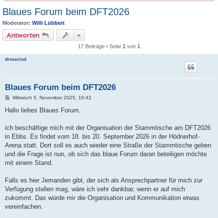
Blaues Forum beim DFT2026
Moderator:
Willi Lübbert
Antworten
17 Beiträge • Seite
1
von
1
drmariod
Blaues Forum beim DFT2026
B
Mittwoch 5. November 2025, 10:42
e
i
Hallo liebes Blaues Forum,
t
r
a
ich beschäftige mich mit der Organisation der Stammtische am DFT2026
g
in Ebbs. Es findet vom 18. bis 20. September 2026 in der Hödnerhof-
Arena statt. Dort soll es auch wieder eine Straße der Stammtische geben
und die Frage ist nun, ob sich das blaue Forum daran beteiligen möchte
mit einem Stand.
Falls es hier Jemanden gibt, der sich als Ansprechpartner für mich zur
Verfügung stellen mag, wäre ich sehr dankbar, wenn er auf mich
zukommt. Das würde mir die Organisation und Kommunikation etwas
vereinfachen.