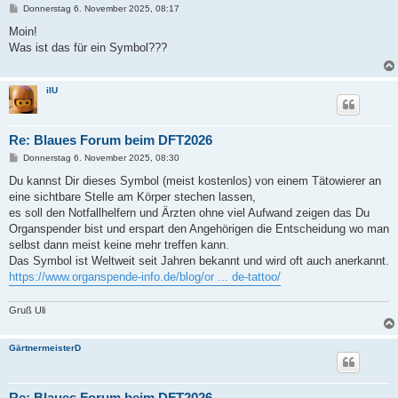
B
Donnerstag 6. November 2025, 08:17
e
i
Moin!
t
Was ist das für ein Symbol???
r
a
g
ilU
Re: Blaues Forum beim DFT2026
B
Donnerstag 6. November 2025, 08:30
e
i
Du kannst Dir dieses Symbol (meist kostenlos) von einem Tätowierer an
t
eine sichtbare Stelle am Körper stechen lassen,
r
a
es soll den Notfallhelfern und Ärzten ohne viel Aufwand zeigen das Du
g
Organspender bist und erspart den Angehörigen die Entscheidung wo man
selbst dann meist keine mehr treffen kann.
Das Symbol ist Weltweit seit Jahren bekannt und wird oft auch anerkannt.
https://www.organspende-info.de/blog/or ... de-tattoo/
Gruß Uli
GärtnermeisterD
Re: Blaues Forum beim DFT2026