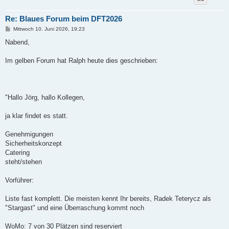
Re: Blaues Forum beim DFT2026
B
Mittwoch 10. Juni 2026, 19:23
e
i
Nabend,
t
r
a
Im gelben Forum hat Ralph heute dies geschrieben:
g
"Hallo Jörg, hallo Kollegen,
ja klar findet es statt.
Genehmigungen
Sicherheitskonzept
Catering
steht/stehen
Vorführer:
Liste fast komplett. Die meisten kennt Ihr bereits, Radek Teterycz als
"Stargast" und eine Überraschung kommt noch
WoMo: 7 von 30 Plätzen sind reserviert