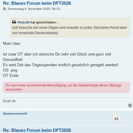
Re: Blaues Forum beim DFT2026
B
Donnerstag 6. November 2025, 08:13
e
i
t
Holzulli
hat geschrieben:
↑
r
a
(ich brauche ein neue Organ und erwarte zu jeder Zeit einen Anruf aber
g
nur innerhalb Deutschlands)
Moin Uwe,
ist zwar OT aber ich wünsche Dir sehr viel Glück und ganz viel
Gesundheit.
Es wird Zeit das Organspenden endlich gesetzlich geregelt werden!
OS .png
OT Ende
Du hast keine ausreichende Berechtigung, um die Dateianhänge dieses Beitrags
anzusehen.
Gruß Uli
GärtnermeisterD
Re: Blaues Forum beim DFT2026