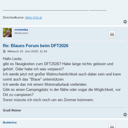
__________________________________________________ __________
Drechselkurse:
https://cln.at
rrsimmba
Moderator
Re: Blaues Forum beim DFT2026
B
Mittwoch 10. Juni 2026, 11:44
e
i
Hallo Leute,
t
gibt es Neuigkeiten zum DFT2026? Habe lange nichts gelesen und
r
a
gehört. Oder habe ich was verpasst?
g
Ich werde jetzt mit großer Wahrscheinlichkeit auch dabei sein und kann
somit auch das "Blaue" unterstützen.
Ich werde das mit einem Motorradurlaub verbinden.
Gibt es einen Campingplatz in der Nähe oder sogar die Möglichkeit, vor
Ort zu campieren?
Sonst müsste ich mich noch um ein Zimmer kümmern.
Gruß Reiner
Buddeline