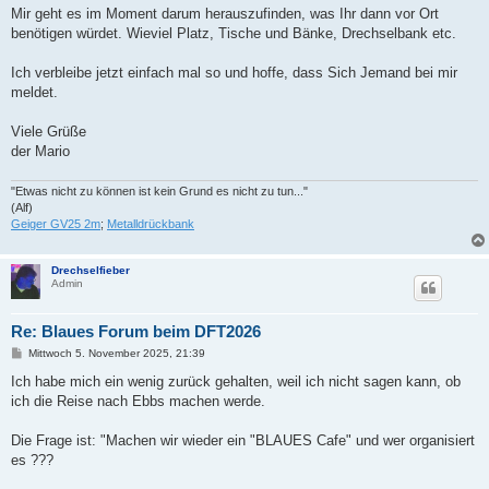
Mir geht es im Moment darum herauszufinden, was Ihr dann vor Ort
benötigen würdet. Wieviel Platz, Tische und Bänke, Drechselbank etc.
Ich verbleibe jetzt einfach mal so und hoffe, dass Sich Jemand bei mir
meldet.
Viele Grüße
der Mario
"Etwas nicht zu können ist kein Grund es nicht zu tun..."
(Alf)
Geiger GV25 2m
;
Metalldrückbank
Drechselfieber
Admin
Re: Blaues Forum beim DFT2026
B
Mittwoch 5. November 2025, 21:39
e
i
Ich habe mich ein wenig zurück gehalten, weil ich nicht sagen kann, ob
t
ich die Reise nach Ebbs machen werde.
r
a
g
Die Frage ist: "Machen wir wieder ein "BLAUES Cafe" und wer organisiert
es ???