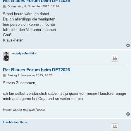
Re: Blaues Forum beim DFT2026
B
Donnerstag 6. November 2025, 17:16
e
i
Stand heute wäre ich dabei.
t
Da ich allerdings die wenigsten
r
a
hier persönlich kenne , möchte
g
Ich nicht den Vorturner machen.
Gruß
Klaus-Peter
woodyschmidtke
Re: Blaues Forum beim DFT2026
B
Freitag 7. November 2025, 18:23
e
i
Servus Zusammen,
t
r
a
ich bin selbst verständlich dabei, ist ja quasi vor meiner Haustüre. bringe
g
mich auch gerne bei Orga und so weiter mit ein.
Immer wieder mal was Neues
Fischhuber Hans