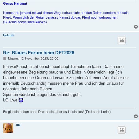
Gruss Hartmut
Nimmst du jemand mit auf deinen Weg, schau nicht auf den Reiter, sondern auf sein
Pferd. Wenn dich der Reiter verlässt, kannst du das Pferd noch gebrauchen.
(Buschläuferweisheit/Alaska)
Holzulli
Re: Blaues Forum beim DFT2026
B
Mittwoch 5. November 2025, 22:00
e
i
Ich weiß noch nicht ob ich überhaupt Teilnehmen kann. Da ich eine
t
eingewiesene Begleitung brauche und Ebbs in Österreich liegt (ich
r
a
brauche ein neue Organ und erwarte zu jeder Zeit einen Anruf aber nur
g
innerhalb Deutschlands) müssen meine Frau und ich den Urlaub für
nächstes Jahr noch Planen.
Spontan würde ich sagen das es nicht geht.
LG Uwe
Es gibt ein Leben ohne Drechseln, aber es ist sinnlos! (Frei nach Loriot)
ilU