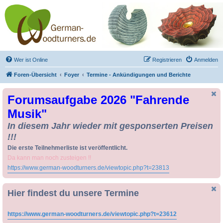
Drechseln und
Kunsthandwerk -
German-Woodturners
*Forum Sauerland*
Der Treffpunkt für Drechsler und Freunde des Kunsthandwerks
Wer ist Online
Registrieren
Anmelden
Foren-Übersicht
Foyer
Termine - Ankündigungen und Berichte
Forumsaufgabe 2026 "Fahrende
Musik"
In diesem Jahr wieder mit gesponserten Preisen
!!!
Die erste Teilnehmerliste ist veröffentlicht.
Da kann man noch zusteigen !!
https://www.german-woodturners.de/viewtopic.php?t=23813
Hier findest du unsere Termine
https://www.german-woodturners.de/viewtopic.php?t=23612