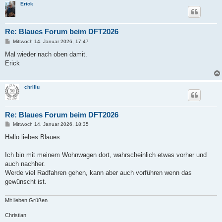
Erick
Re: Blaues Forum beim DFT2026
B
Mittwoch 14. Januar 2026, 17:47
e
i
Mal wieder nach oben damit.
t
Erick
r
a
g
chrillu
Re: Blaues Forum beim DFT2026
B
Mittwoch 14. Januar 2026, 18:35
e
i
Hallo liebes Blaues
t
r
a
Ich bin mit meinem Wohnwagen dort, wahrscheinlich etwas vorher und
g
auch nachher.
Werde viel Radfahren gehen, kann aber auch vorführen wenn das
gewünscht ist.
Mit lieben Grüßen
Christian