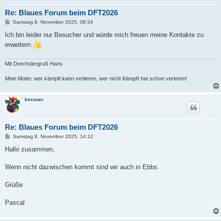
Re: Blaues Forum beim DFT2026
B
Samstag 8. November 2025, 08:34
e
i
Ich bin leider nur Besucher und würde mich freuen meine Kontakte zu
t
erweitern.
r
a
g
Mit Drechslergruß Hans
Mein Motto: wer kämpft kann verlieren, wer nicht Kämpft hat schon verloren!
kerouer
Re: Blaues Forum beim DFT2026
B
Samstag 8. November 2025, 14:12
e
i
Hallo zusammen,
t
r
a
Wenn nicht dazwischen kommt sind wir auch in Ebbs.
g
Grüße
Pascal