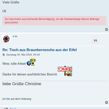
Viele Grüße
Uli
Du hast keine ausreichende Berechtigung, um die Dateianhänge dieses Beitrags
anzusehen.
c.w.
Re: Tisch aus Braunkernesche aus der Eifel
B
Samstag 30. Mai 2026, 05:40
e
i
Wow, tolle Arbeit
t
r
a
g
Danke für deinen ausführlichen Bericht
liebe Grüße Christine
ich bin auf dem Holzweg