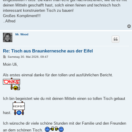
deinen Mitteln geschafft hast, solch einen feinen und technisch hoch
interessant konstruierten Tisch zu bauen!
Großes Kompliment!!!
..Alfred
Mr. Wood
Re: Tisch aus Braunkernesche aus der Eifel
B
Samstag 30. Mai 2026, 09:47
e
i
Moin Uli,
t
r
a
Als erstes einmal danke für den tollen und ausführlichen Bericht.
g
Ich bin begeistert wie du mit deinen Mitteln einen so tollen Tisch gebaut
hast.
Ich wünsche dir viele schöne Stunden mit der Familie und den Freunden
an dem schönen Tisch.