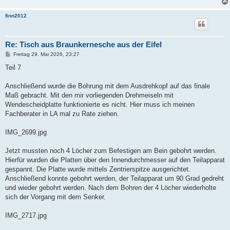
finn2012
Re: Tisch aus Braunkernesche aus der Eifel
B
Freitag 29. Mai 2026, 23:27
e
i
Teil 7
t
r
a
Anschließend wurde die Bohrung mit dem Ausdrehkopf auf das finale
g
Maß gebracht. Mit den mir vorliegenden Drehmeiseln mit
Wendescheidplatte funktionierte es nicht. Hier muss ich meinen
Fachberater in LA mal zu Rate ziehen.
IMG_2699.jpg
Jetzt mussten noch 4 Löcher zum Befestigen am Bein gebohrt werden.
Hierfür wurden die Platten über den Innendurchmesser auf den Teilapparat
gespannt. Die Platte wurde mittels Zentrierspitze ausgerichtet.
Anschließend konnte gebohrt werden, der Teilapparat um 90 Grad gedreht
und wieder gebohrt werden. Nach dem Bohren der 4 Löcher wiederholte
sich der Vorgang mit dem Senker.
IMG_2717.jpg