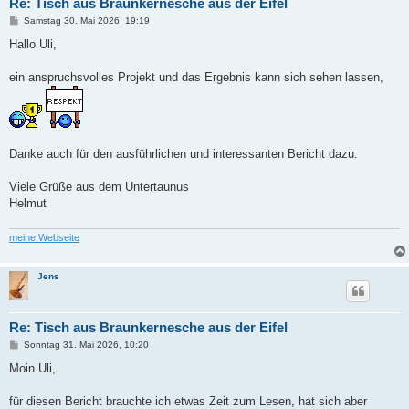
Re: Tisch aus Braunkernesche aus der Eifel
B
Samstag 30. Mai 2026, 19:19
e
i
Hallo Uli,
t
r
a
ein anspruchsvolles Projekt und das Ergebnis kann sich sehen lassen,
g
Danke auch für den ausführlichen und interessanten Bericht dazu.
Viele Grüße aus dem Untertaunus
Helmut
meine Webseite
Jens
Re: Tisch aus Braunkernesche aus der Eifel
B
Sonntag 31. Mai 2026, 10:20
e
i
Moin Uli,
t
r
a
für diesen Bericht brauchte ich etwas Zeit zum Lesen, hat sich aber