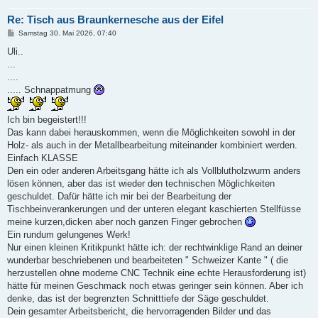
Re: Tisch aus Braunkernesche aus der Eifel
B
Samstag 30. Mai 2026, 07:40
e
i
Uli..
t
...
r
a
....
g
..... Schnappatmung
Ich bin begeistert!!!
Das kann dabei herauskommen, wenn die Möglichkeiten sowohl in der
Holz- als auch in der Metallbearbeitung miteinander kombiniert werden.
Einfach KLASSE
Den ein oder anderen Arbeitsgang hätte ich als Vollblutholzwurm anders
lösen können, aber das ist wieder den technischen Möglichkeiten
geschuldet. Dafür hätte ich mir bei der Bearbeitung der
Tischbeinverankerungen und der unteren elegant kaschierten Stellfüsse
meine kurzen,dicken aber noch ganzen Finger gebrochen
Ein rundum gelungenes Werk!
Nur einen kleinen Kritikpunkt hätte ich: der rechtwinklige Rand an deiner
wunderbar beschriebenen und bearbeiteten " Schweizer Kante " ( die
herzustellen ohne moderne CNC Technik eine echte Herausforderung ist)
hätte für meinen Geschmack noch etwas geringer sein können. Aber ich
denke, das ist der begrenzten Schnitttiefe der Säge geschuldet.
Dein gesamter Arbeitsbericht, die hervorragenden Bilder und das