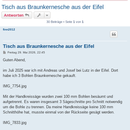
Tisch aus Braunkernesche aus der Eifel
Antworten
30 Beiträge • Seite
1
von
1
finn2012
Tisch aus Braunkernesche aus der Eifel
B
Freitag 29. Mai 2026, 22:45
e
i
Guten Abend,
t
r
a
im Juli 2025 war ich mit Andreas und Josef bei Lutz in der Eifel. Dort
g
habe ich 3 Bohlen Braunkernesche gekauft.
IMG_7754.jpg
Mit der Handkreissäge wurden zwei 100 mm Bohlen besäumt und
aufgetrennt. Es waren insgesamt 3 Sägeschnitte pro Schnitt notwendig
um die Bohle zu trennen. Da meine Handkreissäge keine 100 mm
Schnitthöhe hat, musste einmal von der Rückseite gesägt werden.
IMG_7833.jpg