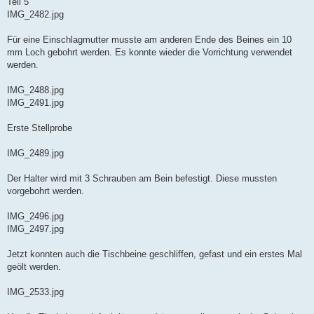
Teil 5
t
IMG_2482.jpg
r
a
g
Für eine Einschlagmutter musste am anderen Ende des Beines ein 10
mm Loch gebohrt werden. Es konnte wieder die Vorrichtung verwendet
werden.
IMG_2488.jpg
IMG_2491.jpg
Erste Stellprobe
IMG_2489.jpg
Der Halter wird mit 3 Schrauben am Bein befestigt. Diese mussten
vorgebohrt werden.
IMG_2496.jpg
IMG_2497.jpg
Jetzt konnten auch die Tischbeine geschliffen, gefast und ein erstes Mal
geölt werden.
IMG_2533.jpg