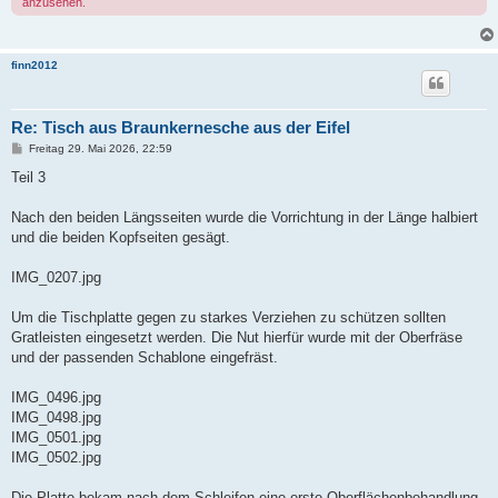
anzusehen.
finn2012
Re: Tisch aus Braunkernesche aus der Eifel
B
Freitag 29. Mai 2026, 22:59
e
i
Teil 3
t
r
a
Nach den beiden Längsseiten wurde die Vorrichtung in der Länge halbiert
g
und die beiden Kopfseiten gesägt.
IMG_0207.jpg
Um die Tischplatte gegen zu starkes Verziehen zu schützen sollten
Gratleisten eingesetzt werden. Die Nut hierfür wurde mit der Oberfräse
und der passenden Schablone eingefräst.
IMG_0496.jpg
IMG_0498.jpg
IMG_0501.jpg
IMG_0502.jpg
Die Platte bekam nach dem Schleifen eine erste Oberflächenbehandlung