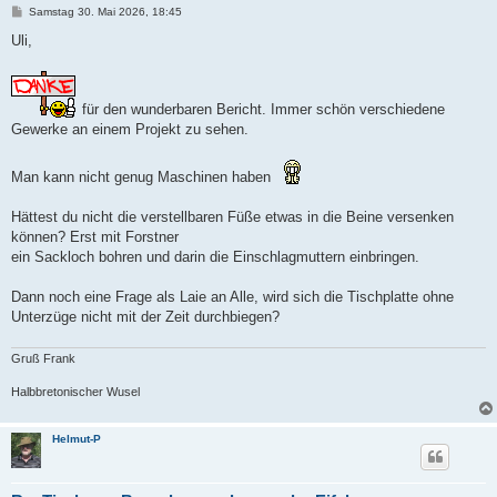
B
Samstag 30. Mai 2026, 18:45
e
i
Uli,
t
r
a
g
für den wunderbaren Bericht. Immer schön verschiedene
Gewerke an einem Projekt zu sehen.
Man kann nicht genug Maschinen haben
Hättest du nicht die verstellbaren Füße etwas in die Beine versenken
können? Erst mit Forstner
ein Sackloch bohren und darin die Einschlagmuttern einbringen.
Dann noch eine Frage als Laie an Alle, wird sich die Tischplatte ohne
Unterzüge nicht mit der Zeit durchbiegen?
Gruß Frank
Halbbretonischer Wusel
Helmut-P