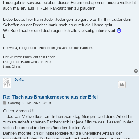
Endergebnis sowieso beleben dieses Forum und spornen andere vielleicht
auch mal an, aus IHREM Nähkästchen zu plaudern.
Liebe Leute, hier kann Jede- Jeder gern zeigen, was Ihr-Ihm außer dem
Schaffen an der Drechselbank noch so durch die Hände geht.
Wir Rundmacher sind doch eigentlich alle vielseitig interessiert
L.
Roswitha, Ludger und's Hündchen grüßen aus der Patthorst
Der krumme Baum lebt sein Leben.
Der gerade Baum wird zum Brett.
( aus China)
Derfla
Re: Tisch aus Braunkernesche aus der Eifel
B
Samstag 30. Mai 2026, 08:19
e
i
Guten Morgen,Uli,
t
.. das war Vollwertkost am frühen Samstag Morgen. Und deine Arbeit hin
r
a
zum traumhaft schönen Eschentisch ist jede Minute des „Lesens“ in den
g
vielen Fotos und in den erklärenden Texten Wert.
Danken möchte ich dir insbesondere für die unendliche Anzahl der
eingestellten Fotos. Da kann man echt gut nachvollziehen, wie du es mit