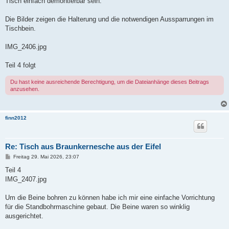
Tisch einfach demontierbar sein.
Die Bilder zeigen die Halterung und die notwendigen Aussparrungen im
Tischbein.
IMG_2406.jpg
Teil 4 folgt
Du hast keine ausreichende Berechtigung, um die Dateianhänge dieses Beitrags
anzusehen.
finn2012
Re: Tisch aus Braunkernesche aus der Eifel
B
Freitag 29. Mai 2026, 23:07
e
i
Teil 4
t
IMG_2407.jpg
r
a
g
Um die Beine bohren zu können habe ich mir eine einfache Vorrichtung
für die Standbohrmaschine gebaut. Die Beine waren so winklig
ausgerichtet.