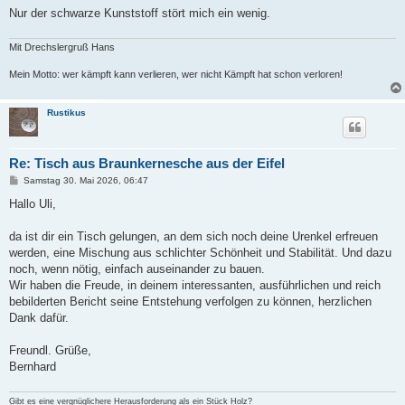
Nur der schwarze Kunststoff stört mich ein wenig.
Mit Drechslergruß Hans
Mein Motto: wer kämpft kann verlieren, wer nicht Kämpft hat schon verloren!
Rustikus
Re: Tisch aus Braunkernesche aus der Eifel
B
Samstag 30. Mai 2026, 06:47
e
i
Hallo Uli,
t
r
a
da ist dir ein Tisch gelungen, an dem sich noch deine Urenkel erfreuen
g
werden, eine Mischung aus schlichter Schönheit und Stabilität. Und dazu
noch, wenn nötig, einfach auseinander zu bauen.
Wir haben die Freude, in deinem interessanten, ausführlichen und reich
bebilderten Bericht seine Entstehung verfolgen zu können, herzlichen
Dank dafür.
Freundl. Grüße,
Bernhard
Gibt es eine vergnüglichere Herausforderung als ein Stück Holz?