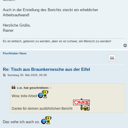
Auch in der Erstellung des Berichts steckt ein erheblicher
Arbeitsaufwand!
Herzliche Grüße,
Rainer
Es ist einfach, geboren zu werden, aber es ist schwer, ein Mensch zu werden!
Fischhuber Hans
Re: Tisch aus Braunkernesche aus der Eifel
B
Samstag 30. Mai 2026, 06:38
e
i
t
c.w.
hat geschrieben:
↑
r
a
g
Wow, tolle Arbeit
Danke für deinen ausführlichen Bericht
Das sehe ich auch so.