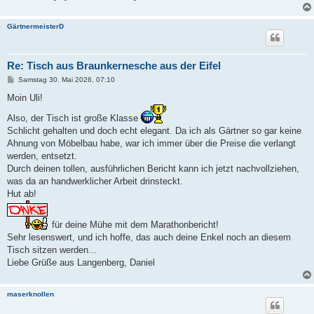
GärtnermeisterD
Re: Tisch aus Braunkernesche aus der Eifel
B
Samstag 30. Mai 2026, 07:10
e
i
Moin Uli!
t
r
Also, der Tisch ist große Klasse
a
Schlicht gehalten und doch echt elegant. Da ich als Gärtner so gar keine
g
Ahnung von Möbelbau habe, war ich immer über die Preise die verlangt
werden, entsetzt.
Durch deinen tollen, ausführlichen Bericht kann ich jetzt nachvollziehen,
was da an handwerklicher Arbeit drinsteckt.
Hut ab!
für deine Mühe mit dem Marathonbericht!
Sehr lesenswert, und ich hoffe, das auch deine Enkel noch an diesem
Tisch sitzen werden...
Liebe Grüße aus Langenberg, Daniel
maserknollen