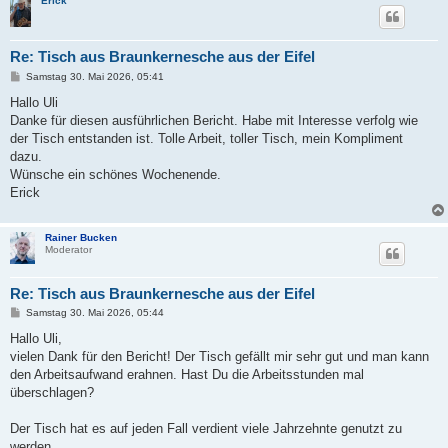
Erick
Re: Tisch aus Braunkernesche aus der Eifel
B
Samstag 30. Mai 2026, 05:41
e
i
Hallo Uli
t
Danke für diesen ausführlichen Bericht. Habe mit Interesse verfolg wie
r
a
der Tisch entstanden ist. Tolle Arbeit, toller Tisch, mein Kompliment
g
dazu.
Wünsche ein schönes Wochenende.
Erick
Rainer Bucken
Moderator
Re: Tisch aus Braunkernesche aus der Eifel
B
Samstag 30. Mai 2026, 05:44
e
i
Hallo Uli,
t
vielen Dank für den Bericht! Der Tisch gefällt mir sehr gut und man kann
r
a
den Arbeitsaufwand erahnen. Hast Du die Arbeitsstunden mal
g
überschlagen?
Der Tisch hat es auf jeden Fall verdient viele Jahrzehnte genutzt zu
werden.