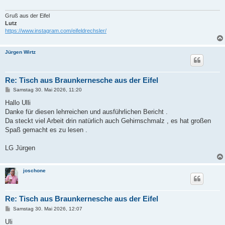
Gruß aus der Eifel
Lutz
https://www.instagram.com/eifeldrechsler/
Jürgen Wirtz
Re: Tisch aus Braunkernesche aus der Eifel
B
Samstag 30. Mai 2026, 11:20
e
i
Hallo Ulli
t
Danke für diesen lehrreichen und ausführlichen Bericht .
r
a
Da steckt viel Arbeit drin natürlich auch Gehirnschmalz , es hat großen
g
Spaß gemacht es zu lesen .
LG Jürgen
joschone
Re: Tisch aus Braunkernesche aus der Eifel
B
Samstag 30. Mai 2026, 12:07
e
i
Uli