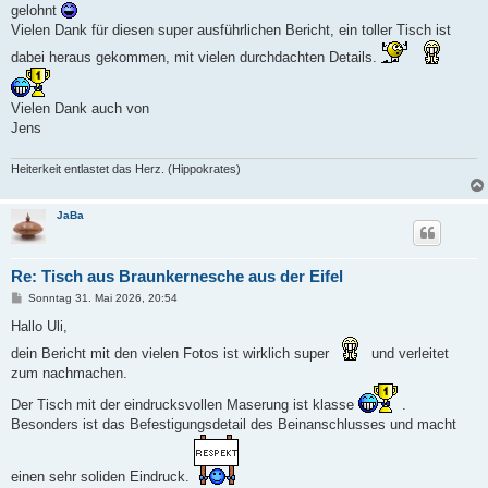
g
gelohnt
Vielen Dank für diesen super ausführlichen Bericht, ein toller Tisch ist
dabei heraus gekommen, mit vielen durchdachten Details.
Vielen Dank auch von
Jens
Heiterkeit entlastet das Herz. (Hippokrates)
JaBa
Re: Tisch aus Braunkernesche aus der Eifel
B
Sonntag 31. Mai 2026, 20:54
e
i
Hallo Uli,
t
r
dein Bericht mit den vielen Fotos ist wirklich super
und verleitet
a
zum nachmachen.
g
Der Tisch mit der eindrucksvollen Maserung ist klasse
.
Besonders ist das Befestigungsdetail des Beinanschlusses und macht
einen sehr soliden Eindruck.