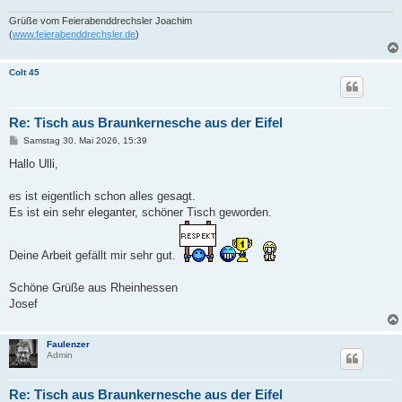
Grüße vom Feierabenddrechsler Joachim
(
www.feierabenddrechsler.de
)
Colt 45
Re: Tisch aus Braunkernesche aus der Eifel
B
Samstag 30. Mai 2026, 15:39
e
i
Hallo Ulli,
t
r
a
es ist eigentlich schon alles gesagt.
g
Es ist ein sehr eleganter, schöner Tisch geworden.
Deine Arbeit gefällt mir sehr gut.
Schöne Grüße aus Rheinhessen
Josef
Faulenzer
Admin
Re: Tisch aus Braunkernesche aus der Eifel