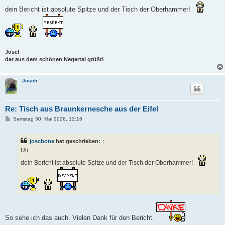
t
r
dein Bericht ist absolute Spitze und der Tisch der Oberhammer!
a
g
Josef
der aus dem schönen Negertal grüßt!
Josch
Re: Tisch aus Braunkernesche aus der Eifel
B
Samstag 30. Mai 2026, 12:16
e
i
t
joschone
hat geschrieben:
↑
r
a
Uli
g
dein Bericht ist absolute Spitze und der Tisch der Oberhammer!
So sehe ich das auch. Vielen Dank für den Bericht.