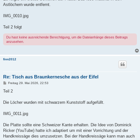
Astlöchern wurde entfernt.
IMG_0010.jpg
Teil 2 folgt
Du hast keine ausreichende Berechtigung, um die Dateianhänge dieses Beitrags
anzusehen.
finn2012
Re: Tisch aus Braunkernesche aus der Eifel
B
Freitag 29. Mai 2026, 22:53
e
i
Teil 2
t
r
a
Die Löcher wurden mit schwarzem Kunststoff aufgefüllt.
g
IMG_0011.jpg
Die Platte sollte eine Schweizer Kante erhalten. Die Idee von Dominick
Ricker (YouTube) hatte ich adaptiert um mit einer Vorrichtung und der
Handkreissäge dies umzusetzen. Bei der Handkreissäge kann man auch