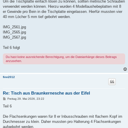
Um die Tischplatte einfach lösen zu können, sollten metrische Schrauben
verwendet werden können. Hierzu wurden 4 Modellaushebeplatten mit 8
er Gewinde pro Bein in die Tischplatte eingelassen. Hierfür mussten vier
40 mm Löcher 5 mm tief gebohrt werden.
IMG_2561.jpg
IMG_2565.jpg
IMG_2567.jpg
Teil 6 folgt
Du hast keine ausreichende Berechtigung, um die Dateianhänge dieses Beitrags
anzusehen.
finn2012
Re: Tisch aus Braunkernesche aus der Eifel
B
Freitag 29. Mai 2026, 23:22
e
i
Teil 6
t
r
a
Die Flachsenkungen waren für 8 er Inbusschrauben mit flachem Kopf im
g
Durchmesser zu klein. Daher mussten pro Halterung 4 Flachsenkungen
aufgebohrt werden.