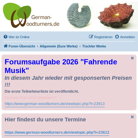
Drechseln und
Kunsthandwerk -
German-Woodturners
*Forum Sauerland*
Der Treffpunkt für Drechsler und Freunde des Kunsthandwerks
Wer ist Online
Registrieren
Anmelden
Foren-Übersicht
Allgemein (Eure Werke)
Tischler Werke
Forumsaufgabe 2026 "Fahrende
Musik"
In diesem Jahr wieder mit gesponserten Preisen
!!!
Die erste Teilnehmerliste ist veröffentlicht.
Da kann man noch zusteigen !!
https://www.german-woodturners.de/viewtopic.php?t=23813
Hier findest du unsere Termine
https://www.german-woodturners.de/viewtopic.php?t=23612