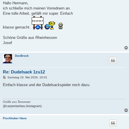
i
Hallo Hermann,
t
ich schließe mich meinen Vorrednern an.
r
a
Eine tolle Arbeit, gefällt mir super. Einfach
g
klasse gemacht.
Schöne Grüße aus Rheinhessen
Josef
DocBrock
Re: Dudelsack 1zu12
B
Samstag 16. Mai 2026, 16:01
e
i
Einfach klasse und der Dudelsackspieler noch dazu.
t
r
a
g
Grüße aus Tennessee
@carpentarbea (instagram)
Fischhuber Hans