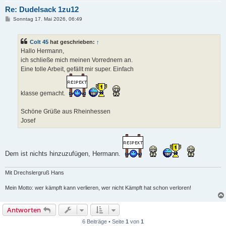
Re: Dudelsack 1zu12
B
Sonntag 17. Mai 2026, 06:49
e
i
t
Colt 45
hat geschrieben:
↑
r
a
Hallo Hermann,
g
ich schließe mich meinen Vorrednern an.
Eine tolle Arbeit, gefällt mir super. Einfach
klasse gemacht.
Schöne Grüße aus Rheinhessen
Josef
Dem ist nichts hinzuzufügen, Hermann.
Mit Drechslergruß Hans
Mein Motto: wer kämpft kann verlieren, wer nicht Kämpft hat schon verloren!
Antworten
6 Beiträge • Seite
1
von
1