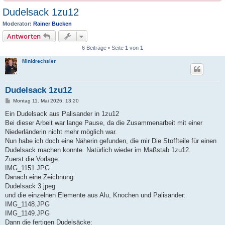
Dudelsack 1zu12
Moderator:
Rainer Bucken
Antworten
6 Beiträge • Seite
1
von
1
Minidrechsler
Dudelsack 1zu12
B
Montag 11. Mai 2026, 13:20
e
i
Ein Dudelsack aus Palisander in 1zu12
t
Bei dieser Arbeit war lange Pause, da die Zusammenarbeit mit einer
r
a
Niederländerin nicht mehr möglich war.
g
Nun habe ich doch eine Näherin gefunden, die mir Die Stoffteile für einen
Dudelsack machen konnte. Natürlich wieder im Maßstab 1zu12.
Zuerst die Vorlage:
IMG_1151.JPG
Danach eine Zeichnung:
Dudelsack 3.jpeg
und die einzelnen Elemente aus Alu, Knochen und Palisander:
IMG_1148.JPG
IMG_1149.JPG
Dann die fertigen Dudelsäcke: