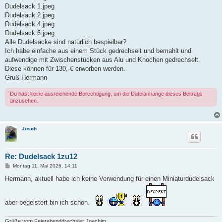
Dudelsack 1.jpeg
Dudelsack 2.jpeg
Dudelsack 4.jpeg
Dudelsack 6.jpeg
Alle Dudelsäcke sind natürlich bespielbar?
Ich habe einfache aus einem Stück gedrechselt und bemahlt und
aufwendige mit Zwischenstücken aus Alu und Knochen gedrechselt.
Diese können für 130,-€ erworben werden.
Gruß Hermann
Du hast keine ausreichende Berechtigung, um die Dateianhänge dieses Beitrags
anzusehen.
Josch
Re: Dudelsack 1zu12
B
Montag 11. Mai 2026, 14:11
e
i
Hermann, aktuell habe ich keine Verwendung für einen Miniaturdudelsack
t
r
a
g
aber begeistert bin ich schon.
Grüße vom Feierabenddrechsler Joachim