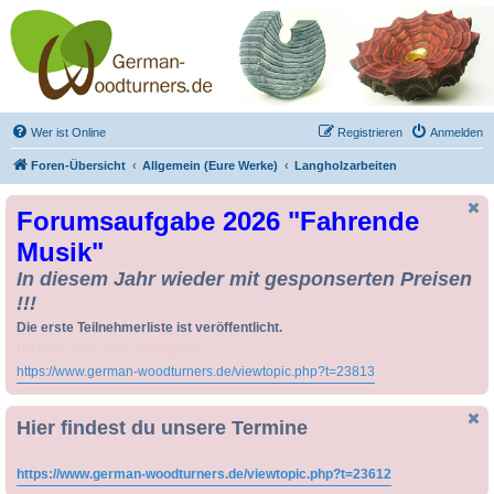
Drechseln und
Kunsthandwerk -
German-Woodturners
*Forum Sauerland*
Der Treffpunkt für Drechsler und Freunde des Kunsthandwerks
Wer ist Online
Registrieren
Anmelden
Foren-Übersicht
Allgemein (Eure Werke)
Langholzarbeiten
Forumsaufgabe 2026 "Fahrende
Musik"
In diesem Jahr wieder mit gesponserten Preisen
!!!
Die erste Teilnehmerliste ist veröffentlicht.
Da kann man noch zusteigen !!
https://www.german-woodturners.de/viewtopic.php?t=23813
Hier findest du unsere Termine
https://www.german-woodturners.de/viewtopic.php?t=23612