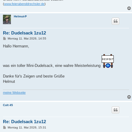
(
www.feierabenddrechsler.de
)
Helmut-P
Re: Dudelsack 1zu12
B
Montag 11. Mai 2026, 14:55
e
i
Hallo Hermann,
t
r
a
g
was ein toller Mini-Dudelsack, eine wahre Meisterleistung
Danke für's Zeigen und beste Grüße
Helmut
meine Webseite
Colt 45
Re: Dudelsack 1zu12
B
Montag 11. Mai 2026, 15:31
e