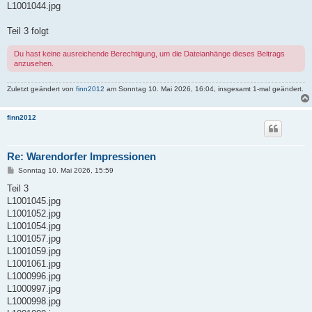
L1001044.jpg
Teil 3 folgt
Du hast keine ausreichende Berechtigung, um die Dateianhänge dieses Beitrags
anzusehen.
Zuletzt geändert von
finn2012
am Sonntag 10. Mai 2026, 16:04, insgesamt 1-mal geändert.
finn2012
Re: Warendorfer Impressionen
B
Sonntag 10. Mai 2026, 15:59
e
i
Teil 3
t
L1001045.jpg
r
a
L1001052.jpg
g
L1001054.jpg
L1001057.jpg
L1001059.jpg
L1001061.jpg
L1000996.jpg
L1000997.jpg
L1000998.jpg