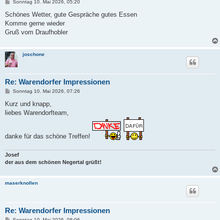
B
Sonntag 10. Mai 2026, 05:20
e
i
Schönes Wetter, gute Gespräche gutes Essen
t
Komme gerne wieder
r
a
Gruß vom Draufhobler
g
joschone
Re: Warendorfer Impressionen
B
Sonntag 10. Mai 2026, 07:26
e
i
Kurz und knapp,
t
liebes Warendorfteam,
r
a
g
danke für das schöne Treffen!
Josef
der aus dem schönen Negertal grüßt!
maserknollen
Re: Warendorfer Impressionen
B
Sonntag 10. Mai 2026, 08:06