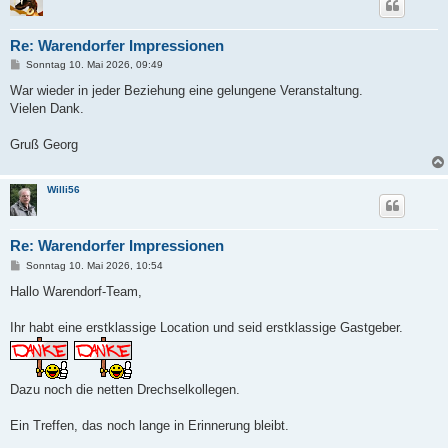
Re: Warendorfer Impressionen
B
Sonntag 10. Mai 2026, 09:49
e
i
War wieder in jeder Beziehung eine gelungene Veranstaltung.
t
Vielen Dank.
r
a
g
Gruß Georg
Willi56
Re: Warendorfer Impressionen
B
Sonntag 10. Mai 2026, 10:54
e
i
Hallo Warendorf-Team,
t
r
a
Ihr habt eine erstklassige Location und seid erstklassige Gastgeber.
g
Dazu noch die netten Drechselkollegen.
Ein Treffen, das noch lange in Erinnerung bleibt.