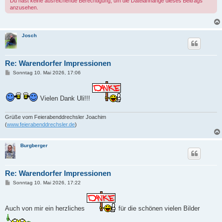
Du hast keine ausreichende Berechtigung, um die Dateianhänge dieses Beitrags
anzusehen.
Josch
Re: Warendorfer Impressionen
B
Sonntag 10. Mai 2026, 17:06
e
i
t
r
Vielen Dank Uli!!!
a
g
Grüße vom Feierabenddrechsler Joachim
(
www.feierabenddrechsler.de
)
Burgberger
Re: Warendorfer Impressionen
B
Sonntag 10. Mai 2026, 17:22
e
i
t
r
Auch von mir ein herzliches
für die schönen vielen Bilder
a
g