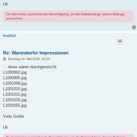
Uli
Du hast keine ausreichende Berechtigung, um die Dateianhänge dieses Beitrags
anzusehen.
finn2012
Re: Warendorfer Impressionen
B
Sonntag 10. Mai 2026, 16:10
e
i
... diese waren durchgerutscht
t
L1000993.jpg
r
a
L1000995.jpg
g
L1001008.jpg
L1001010.jpg
L1001011.jpg
L1001026.jpg
L1001055.jpg
Viele Grüße
Uli