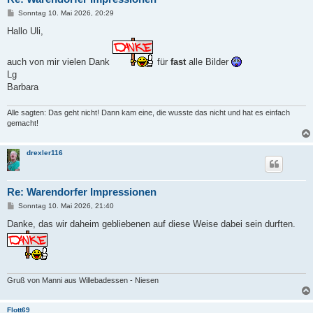
B
Sonntag 10. Mai 2026, 20:29
e
i
Hallo Uli,
t
r
a
auch von mir vielen Dank
für
fast
alle Bilder
g
Lg
Barbara
Alle sagten: Das geht nicht! Dann kam eine, die wusste das nicht und hat es einfach
gemacht!
drexler116
Re: Warendorfer Impressionen
B
Sonntag 10. Mai 2026, 21:40
e
i
Danke, das wir daheim gebliebenen auf diese Weise dabei sein durften.
t
r
a
g
Gruß von Manni aus Willebadessen - Niesen
Flott69