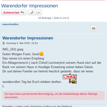
Warendorfer Impressionen
Antworten
28 Beiträge • Seite
1
von
1
maserknollen
Warendorfer Impressionen
B
Samstag 9. Mai 2026, 16:54
e
i
IMG_2411.jpeg
t
Guten Morgen Franz Josef
r
a
Das nenne ich einen Empfang
g
Ein Alltagsmensch ( nach Christl Lechner)mit seinem Hund sitzt auf der
Bank vor seinem Haus in freudiger Erwartung seiner lieben Gäste.
Dir und deiner Familie sei hiermit herzlich gedankt, dass wir einen
wundervollen Tag bei Euch erleben durften.
L.
Du hast keine ausreichende Berechtigung, um die Dateianhänge dieses Beitrags
anzusehen.
Roswitha, Ludger und's Hündchen grüßen aus der Patthorst