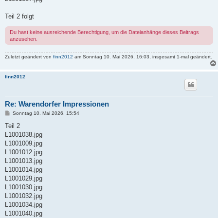
Teil 2 folgt
Du hast keine ausreichende Berechtigung, um die Dateianhänge dieses Beitrags
anzusehen.
Zuletzt geändert von
finn2012
am Sonntag 10. Mai 2026, 16:03, insgesamt 1-mal geändert.
finn2012
Re: Warendorfer Impressionen
B
Sonntag 10. Mai 2026, 15:54
e
i
Teil 2
t
L1001038.jpg
r
a
L1001009.jpg
g
L1001012.jpg
L1001013.jpg
L1001014.jpg
L1001029.jpg
L1001030.jpg
L1001032.jpg
L1001034.jpg
L1001040.jpg