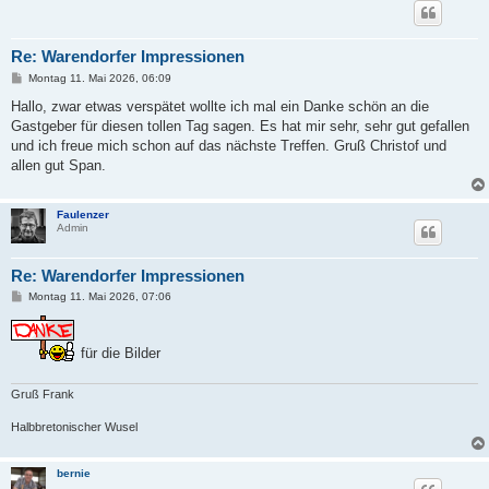
Re: Warendorfer Impressionen
B
Montag 11. Mai 2026, 06:09
e
i
Hallo, zwar etwas verspätet wollte ich mal ein Danke schön an die
t
Gastgeber für diesen tollen Tag sagen. Es hat mir sehr, sehr gut gefallen
r
a
und ich freue mich schon auf das nächste Treffen. Gruß Christof und
g
allen gut Span.
Faulenzer
Admin
Re: Warendorfer Impressionen
B
Montag 11. Mai 2026, 07:06
e
i
t
r
für die Bilder
a
g
Gruß Frank
Halbbretonischer Wusel
bernie