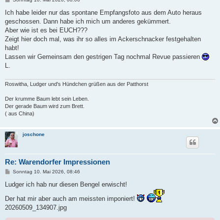
e
i
Ich habe leider nur das spontane Empfangsfoto aus dem Auto heraus
t
geschossen. Dann habe ich mich um anderes gekümmert.
r
a
Aber wie ist es bei EUCH???
g
Zeigt hier doch mal, was ihr so alles im Ackerschnacker festgehalten
habt!
Lassen wir Gemeinsam den gestrigen Tag nochmal Revue passieren
L.
Roswitha, Ludger und's Hündchen grüßen aus der Patthorst
Der krumme Baum lebt sein Leben.
Der gerade Baum wird zum Brett.
( aus China)
joschone
Re: Warendorfer Impressionen
B
Sonntag 10. Mai 2026, 08:46
e
i
Ludger ich hab nur diesen Bengel erwischt!
t
r
Der hat mir aber auch am meissten imponiert!
a
20260509_134907.jpg
g