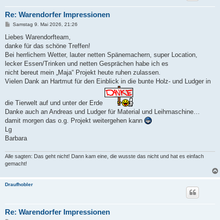
Re: Warendorfer Impressionen
B
Samstag 9. Mai 2026, 21:26
e
i
Liebes Warendorfteam,
t
danke für das schöne Treffen!
r
a
Bei herrlichem Wetter, lauter netten Spänemachern, super Location,
g
lecker Essen/Trinken und netten Gesprächen habe ich es
nicht bereut mein „Maja“ Projekt heute ruhen zulassen.
Vielen Dank an Hartmut für den Einblick in die bunte Holz- und Ludger in
die Tierwelt auf und unter der Erde
Danke auch an Andreas und Ludger für Material und Leihmaschine…
damit morgen das o.g. Projekt weitergehen kann
Lg
Barbara
Alle sagten: Das geht nicht! Dann kam eine, die wusste das nicht und hat es einfach
gemacht!
Draufhobler
Re: Warendorfer Impressionen