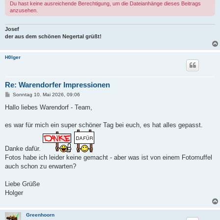
Du hast keine ausreichende Berechtigung, um die Dateianhänge dieses Beitrags
anzusehen.
Josef
der aus dem schönen Negertal grüßt!
H0lger
Re: Warendorfer Impressionen
B
Sonntag 10. Mai 2026, 09:06
e
i
Hallo liebes Warendorf - Team,
t
r
a
es war für mich ein super schöner Tag bei euch, es hat alles gepasst.
g
Danke dafür.
Fotos habe ich leider keine gemacht - aber was ist von einem Fotomuffel
auch schon zu erwarten?
Liebe Grüße
Holger
Greenhoorn