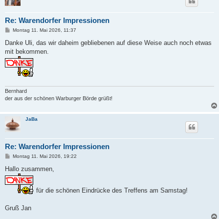
Re: Warendorfer Impressionen
B
Montag 11. Mai 2026, 11:37
e
i
Danke Uli, das wir daheim gebliebenen auf diese Weise auch noch etwas
t
mit bekommen.
r
a
g
Bernhard
der aus der schönen Warburger Börde grüßt!
JaBa
Re: Warendorfer Impressionen
B
Montag 11. Mai 2026, 19:22
e
i
Hallo zusammen,
t
r
a
für die schönen Eindrücke des Treffens am Samstag!
g
Gruß Jan