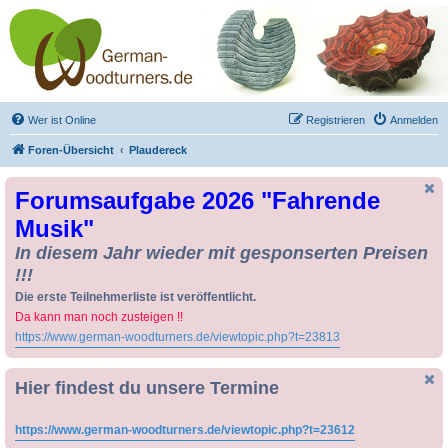
Drechseln und
Kunsthandwerk -
German-Woodturners
*Forum Sauerland*
Der Treffpunkt für Drechsler und Freunde des Kunsthandwerks
Wer ist Online
Registrieren
Anmelden
Foren-Übersicht
Plaudereck
Forumsaufgabe 2026 "Fahrende
Musik"
In diesem Jahr wieder mit gesponserten Preisen
!!!
Die erste Teilnehmerliste ist veröffentlicht.
Da kann man noch zusteigen !!
https://www.german-woodturners.de/viewtopic.php?t=23813
Hier findest du unsere Termine
https://www.german-woodturners.de/viewtopic.php?t=23612