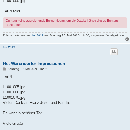
L1001000.jpg
Teil 4 folgt
Du hast keine ausreichende Berechtigung, um die Dateianhänge dieses Beitrags
anzusehen.
Zuletzt geändert von
finn2012
am Sonntag 10. Mai 2026, 16:06, insgesamt 2-mal geändert.
finn2012
Re: Warendorfer Impressionen
B
Sonntag 10. Mai 2026, 16:02
e
i
Teil 4
t
r
a
L1001005.jpg
g
L1001006.jpg
L1001070.jpg
Vielen Dank an Franz Josef und Familie
Es war ein schöner Tag
Viele Grüße