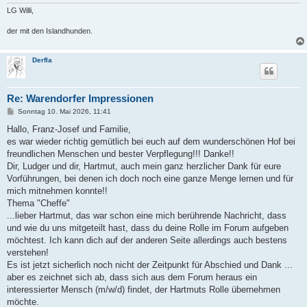
LG Willi,
der mit den Islandhunden.
Derfla
Re: Warendorfer Impressionen
B
Sonntag 10. Mai 2026, 11:41
e
i
Hallo, Franz-Josef und Familie,
t
es war wieder richtig gemütlich bei euch auf dem wunderschönen Hof bei
r
a
freundlichen Menschen und bester Verpflegung!!! Danke!!
g
Dir, Ludger und dir, Hartmut, auch mein ganz herzlicher Dank für eure
Vorführungen, bei denen ich doch noch eine ganze Menge lernen und für
mich mitnehmen konnte!!
Thema "Cheffe"
...lieber Hartmut, das war schon eine mich berührende Nachricht, dass
und wie du uns mitgeteilt hast, dass du deine Rolle im Forum aufgeben
möchtest. Ich kann dich auf der anderen Seite allerdings auch bestens
verstehen!
Es ist jetzt sicherlich noch nicht der Zeitpunkt für Abschied und Dank ...
aber es zeichnet sich ab, dass sich aus dem Forum heraus ein
interessierter Mensch (m/w/d) findet, der Hartmuts Rolle übernehmen
möchte.