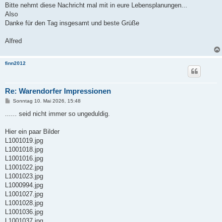
Bitte nehmt diese Nachricht mal mit in eure Lebensplanungen...
Also
Danke für den Tag insgesamt und beste Grüße
Alfred
finn2012
Re: Warendorfer Impressionen
B
Sonntag 10. Mai 2026, 15:48
e
i
...... seid nicht immer so ungeduldig.
t
r
a
Hier ein paar Bilder
g
L1001019.jpg
L1001018.jpg
L1001016.jpg
L1001022.jpg
L1001023.jpg
L1000994.jpg
L1001027.jpg
L1001028.jpg
L1001036.jpg
L1001037.jpg