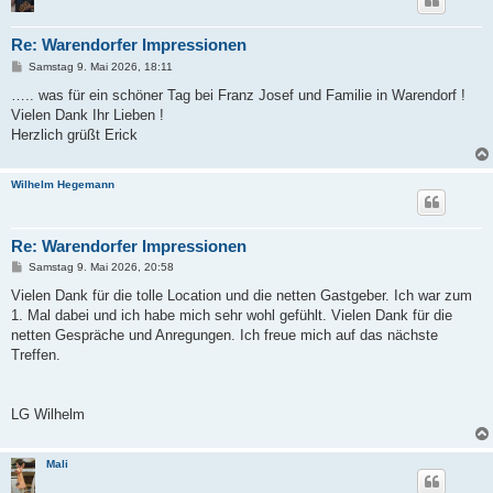
Re: Warendorfer Impressionen
B
Samstag 9. Mai 2026, 18:11
e
i
….. was für ein schöner Tag bei Franz Josef und Familie in Warendorf !
t
Vielen Dank Ihr Lieben !
r
a
Herzlich grüßt Erick
g
Wilhelm Hegemann
Re: Warendorfer Impressionen
B
Samstag 9. Mai 2026, 20:58
e
i
Vielen Dank für die tolle Location und die netten Gastgeber. Ich war zum
t
1. Mal dabei und ich habe mich sehr wohl gefühlt. Vielen Dank für die
r
a
netten Gespräche und Anregungen. Ich freue mich auf das nächste
g
Treffen.
LG Wilhelm
Mali