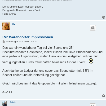
Der krumme Baum lebt sein Leben.
Der gerade Baum wird zum Brett.
( aus China)
ilU
Re: Warendorfer Impressionen
B
Samstag 9. Mai 2026, 18:10
e
i
Das war ein wunderbarer Tag bei viel Sonne und 25°.
t
Hochinteressante Gespräche, lecker Essen inklusive Erdbeerkuchen und
r
a
eine perfekte Organisation, vielen Dank an die Gastgeber und das zur
g
verfügungstellen Eures traumhaften Anwesens für das Event!
Auch danke an Ludger der uns super das Spundfutter (mit 3-5°) im
Becher erklärt und die Herstellung gezeigt hat.
Gleich wird bestimmt das Gruppenfoto mit allen Teilnehmern gezeigt.
Gruß Uli
Erick