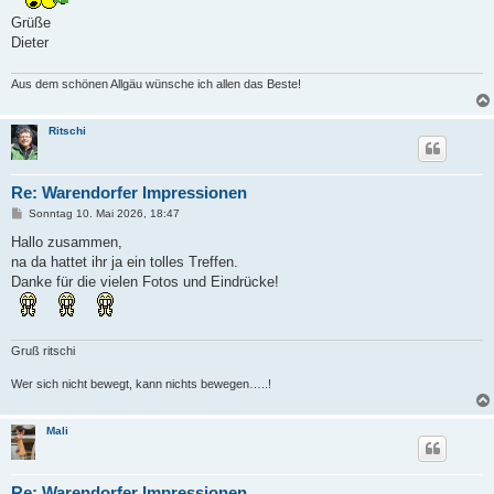
Grüße
Dieter
Aus dem schönen Allgäu wünsche ich allen das Beste!
Ritschi
Re: Warendorfer Impressionen
B
Sonntag 10. Mai 2026, 18:47
e
i
Hallo zusammen,
t
na da hattet ihr ja ein tolles Treffen.
r
a
Danke für die vielen Fotos und Eindrücke!
g
Gruß ritschi
Wer sich nicht bewegt, kann nichts bewegen…..!
Mali
Re: Warendorfer Impressionen