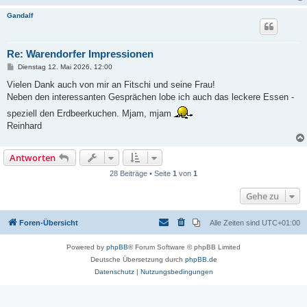
Gandalf
Re: Warendorfer Impressionen
B
Dienstag 12. Mai 2026, 12:00
e
i
Vielen Dank auch von mir an Fitschi und seine Frau!
t
Neben den interessanten Gesprächen lobe ich auch das leckere Essen -
r
a
speziell den Erdbeerkuchen. Mjam, mjam
g
Reinhard
Antworten
28 Beiträge • Seite
1
von
1
Gehe zu
Foren-Übersicht
Alle Zeiten sind
UTC+01:00
Powered by
phpBB
® Forum Software © phpBB Limited
Deutsche Übersetzung durch
phpBB.de
Datenschutz
|
Nutzungsbedingungen