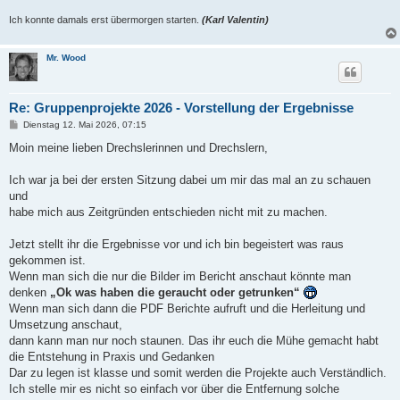
Ich konnte damals erst übermorgen starten.
(Karl Valentin)
Mr. Wood
Re: Gruppenprojekte 2026 - Vorstellung der Ergebnisse
B
Dienstag 12. Mai 2026, 07:15
e
i
Moin meine lieben Drechslerinnen und Drechslern,
t
r
a
Ich war ja bei der ersten Sitzung dabei um mir das mal an zu schauen
g
und
habe mich aus Zeitgründen entschieden nicht mit zu machen.
Jetzt stellt ihr die Ergebnisse vor und ich bin begeistert was raus
gekommen ist.
Wenn man sich die nur die Bilder im Bericht anschaut könnte man
denken
„Ok was haben die geraucht oder getrunken“
Wenn man sich dann die PDF Berichte aufruft und die Herleitung und
Umsetzung anschaut,
dann kann man nur noch staunen. Das ihr euch die Mühe gemacht habt
die Entstehung in Praxis und Gedanken
Dar zu legen ist klasse und somit werden die Projekte auch Verständlich.
Ich stelle mir es nicht so einfach vor über die Entfernung solche