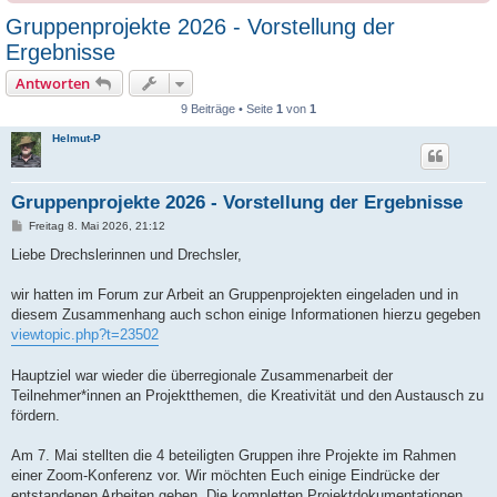
Gruppenprojekte 2026 - Vorstellung der
Ergebnisse
Antworten
9 Beiträge • Seite
1
von
1
Helmut-P
Gruppenprojekte 2026 - Vorstellung der Ergebnisse
B
Freitag 8. Mai 2026, 21:12
e
i
Liebe Drechslerinnen und Drechsler,
t
r
a
wir hatten im Forum zur Arbeit an Gruppenprojekten eingeladen und in
g
diesem Zusammenhang auch schon einige Informationen hierzu gegeben
viewtopic.php?t=23502
Hauptziel war wieder die überregionale Zusammenarbeit der
Teilnehmer*innen an Projektthemen, die Kreativität und den Austausch zu
fördern.
Am 7. Mai stellten die 4 beteiligten Gruppen ihre Projekte im Rahmen
einer Zoom-Konferenz vor. Wir möchten Euch einige Eindrücke der
entstandenen Arbeiten geben. Die kompletten Projektdokumentationen