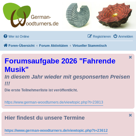
Drechseln und
Kunsthandwerk -
German-Woodturners
*Forum Sauerland*
Der Treffpunkt für Drechsler und Freunde des Kunsthandwerks
Wer ist Online
Registrieren
Anmelden
Foren-Übersicht
Forum Aktivitäten
Virtueller Stammtisch
Forumsaufgabe 2026 "Fahrende
Musik"
In diesem Jahr wieder mit gesponserten Preisen
!!!
Die erste Teilnehmerliste ist veröffentlicht.
Da kann man noch zusteigen !!
https://www.german-woodturners.de/viewtopic.php?t=23813
Hier findest du unsere Termine
https://www.german-woodturners.de/viewtopic.php?t=23612