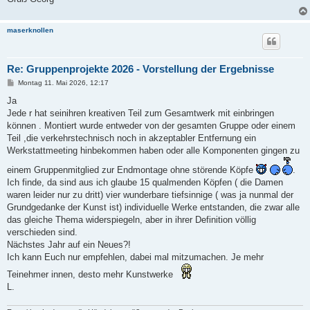
maserknollen
Re: Gruppenprojekte 2026 - Vorstellung der Ergebnisse
B
Montag 11. Mai 2026, 12:17
e
i
Ja
t
Jede r hat seinihren kreativen Teil zum Gesamtwerk mit einbringen
r
a
können . Montiert wurde entweder von der gesamten Gruppe oder einem
g
Teil ,die verkehrstechnisch noch in akzeptabler Entfernung ein
Werkstattmeeting hinbekommen haben oder alle Komponenten gingen zu
einem Gruppenmitglied zur Endmontage ohne störende Köpfe
.
Ich finde, da sind aus ich glaube 15 qualmenden Köpfen ( die Damen
waren leider nur zu dritt) vier wunderbare tiefsinnige ( was ja nunmal der
Grundgedanke der Kunst ist) individuelle Werke entstanden, die zwar alle
das gleiche Thema widerspiegeln, aber in ihrer Definition völlig
verschieden sind.
Nächstes Jahr auf ein Neues?!
Ich kann Euch nur empfehlen, dabei mal mitzumachen. Je mehr
Teinehmer innen, desto mehr Kunstwerke
L.