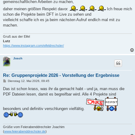
gemeinschaftlichen Arbeiten zu machen,
daher meinen größten Respekt davor.
Ich freue mich
schon die Projekte beim DFT in Live zu sehen und
vielleicht schaffe ich es ja beim nächsten Aufruf endlich mal mit zu
machen.
Gruß aus der Eifel
Lutz
https://www.instagram.com/eifeldrechsler/
Josch
Re: Gruppenprojekte 2026 - Vorstellung der Ergebnisse
B
Dienstag 12. Mai 2026, 09:45
e
i
Das ist schon krass, was ihr da gemacht habt - und ja, man muss die
t
PDF Dateien lesen, damit es begreifbar wird. Alle 4 Projekte sind
r
a
g
besonders und definitiv verschlungen vielfältig.
Grüße vom Feierabenddrechsler Joachim
(
www.feierabenddrechsler.de
)