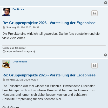
DocBrock
Re: Gruppenprojekte 2026 - Vorstellung der Ergebnisse
B
Sonntag 10. Mai 2026, 20:39
e
i
Die Projekte sind wirklich toll geworden. Danke fürs vorstellen und die
t
viele viele Arbeit.
r
a
g
Grüße aus Tennessee
@carpentarbea (instagram)
Greenhoorn
Re: Gruppenprojekte 2026 - Vorstellung der Ergebnisse
B
Montag 11. Mai 2026, 09:34
e
i
Die Teilnahme war mal wieder ein Erlebnis. Erwachsene Drechsler
t
beschäftigen sich mit sinnfreier Kreativität hart an der Grenze zum
r
a
Nonsens und lernen sich dabei besser kennen und schätzen.
g
Absolute Empfehlung für das nächste Mal.
Gruß Georg