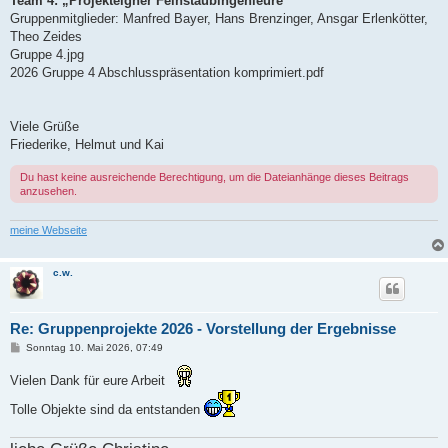
Team 4: „Projekteigner Feinstaubingenieure“
Gruppenmitglieder: Manfred Bayer, Hans Brenzinger, Ansgar Erlenkötter,
Theo Zeides
Gruppe 4.jpg
2026 Gruppe 4 Abschlusspräsentation komprimiert.pdf
Viele Grüße
Friederike, Helmut und Kai
Du hast keine ausreichende Berechtigung, um die Dateianhänge dieses Beitrags
anzusehen.
meine Webseite
c.w.
Re: Gruppenprojekte 2026 - Vorstellung der Ergebnisse
B
Sonntag 10. Mai 2026, 07:49
e
i
Vielen Dank für eure Arbeit
t
r
a
Tolle Objekte sind da entstanden
g