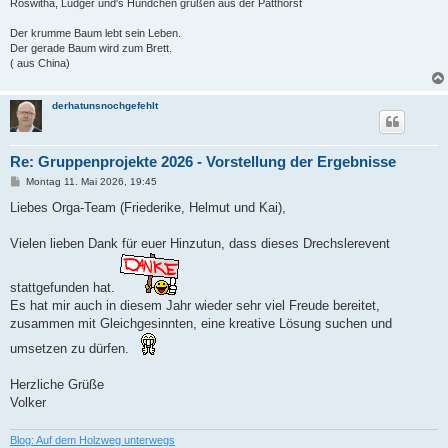
Roswitha, Ludger und's Hündchen grüßen aus der Patthorst
Der krumme Baum lebt sein Leben.
Der gerade Baum wird zum Brett.
( aus China)
derhatunsnochgefehlt
Re: Gruppenprojekte 2026 - Vorstellung der Ergebnisse
B
Montag 11. Mai 2026, 19:45
e
i
Liebes Orga-Team (Friederike, Helmut und Kai),
t
r
a
Vielen lieben Dank für euer Hinzutun, dass dieses Drechslerevent
g
stattgefunden hat.
Es hat mir auch in diesem Jahr wieder sehr viel Freude bereitet,
zusammen mit Gleichgesinnten, eine kreative Lösung suchen und
umsetzen zu dürfen.
Herzliche Grüße
Volker
Blog: Auf dem Holzweg unterwegs