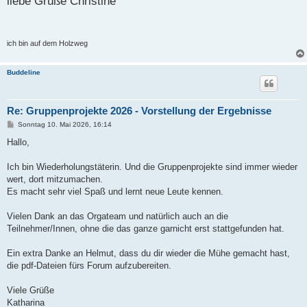
liebe Grüße Christine
ich bin auf dem Holzweg
Buddeline
Re: Gruppenprojekte 2026 - Vorstellung der Ergebnisse
B
Sonntag 10. Mai 2026, 16:14
e
i
Hallo,
t
r
a
Ich bin Wiederholungstäterin. Und die Gruppenprojekte sind immer wieder
g
wert, dort mitzumachen.
Es macht sehr viel Spaß und lernt neue Leute kennen.
Vielen Dank an das Orgateam und natürlich auch an die
Teilnehmer/Innen, ohne die das ganze garnicht erst stattgefunden hat.
Ein extra Danke an Helmut, dass du dir wieder die Mühe gemacht hast,
die pdf-Dateien fürs Forum aufzubereiten.
Viele Grüße
Katharina