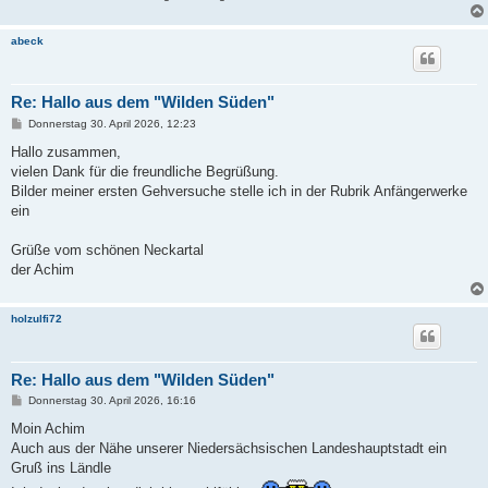
abeck
Re: Hallo aus dem "Wilden Süden"
B
Donnerstag 30. April 2026, 12:23
e
i
Hallo zusammen,
t
vielen Dank für die freundliche Begrüßung.
r
a
Bilder meiner ersten Gehversuche stelle ich in der Rubrik Anfängerwerke
g
ein
Grüße vom schönen Neckartal
der Achim
holzulfi72
Re: Hallo aus dem "Wilden Süden"
B
Donnerstag 30. April 2026, 16:16
e
i
Moin Achim
t
Auch aus der Nähe unserer Niedersächsischen Landeshauptstadt ein
r
a
Gruß ins Ländle
g