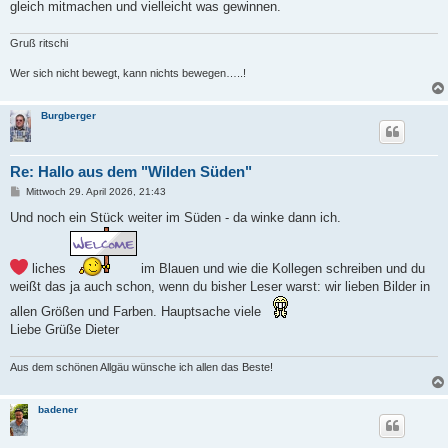
gleich mitmachen und vielleicht was gewinnen.
Gruß ritschi
Wer sich nicht bewegt, kann nichts bewegen…..!
Burgberger
Re: Hallo aus dem "Wilden Süden"
B
Mittwoch 29. April 2026, 21:43
e
i
Und noch ein Stück weiter im Süden - da winke dann ich.
t
r
a
g
liches
im Blauen und wie die Kollegen schreiben und du
weißt das ja auch schon, wenn du bisher Leser warst: wir lieben Bilder in
allen Größen und Farben. Hauptsache viele
Liebe Grüße Dieter
Aus dem schönen Allgäu wünsche ich allen das Beste!
badener