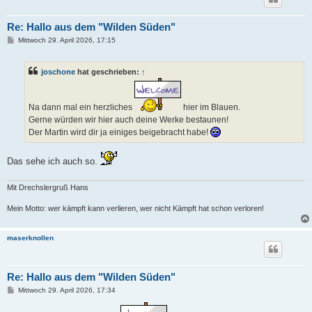
Re: Hallo aus dem "Wilden Süden"
B
Mittwoch 29. April 2026, 17:15
e
i
t
joschone
hat geschrieben:
↑
r
a
g
Na dann mal ein herzliches
hier im Blauen.
Gerne würden wir hier auch deine Werke bestaunen!
Der Martin wird dir ja einiges beigebracht habe!
Das sehe ich auch so.
Mit Drechslergruß Hans
Mein Motto: wer kämpft kann verlieren, wer nicht Kämpft hat schon verloren!
maserknollen
Re: Hallo aus dem "Wilden Süden"
B
Mittwoch 29. April 2026, 17:34
e
i