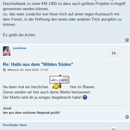
Drechselbank zu einer KM 1450 so dass auch größere Projekte in Angriff
genommen werden können.
so, das wars zunächst nun freue mich auf einen regen Austausch mit
dem Forum, in der Hoffnung den einen oder anderen Trick anzapfen zu
können.
Es grüßt der Achim
joschone
Re: Hallo aus dem "Wilden Süden"
B
Mittwoch 29. April 2026, 17:00
e
i
t
r
Na dann mal ein herzliches
hier im Blauen.
a
g
Gerne würden wir hier auch deine Werke bestaunen!
Der Martin wird dir ja einiges beigebracht habe!
Josef
der aus dem schönen Negertal grüßt!
Fischhuber Hans