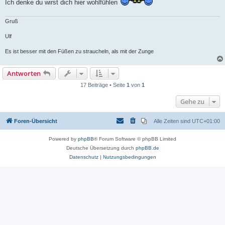
Ich denke du wirst dich hier wohlfühlen
Gruß
Ulf
Es ist besser mit den Füßen zu straucheln, als mit der Zunge
Antworten
17 Beiträge • Seite
1
von
1
Gehe zu
Foren-Übersicht
Alle Zeiten sind
UTC+01:00
Powered by
phpBB
® Forum Software © phpBB Limited
Deutsche Übersetzung durch
phpBB.de
Datenschutz
|
Nutzungsbedingungen