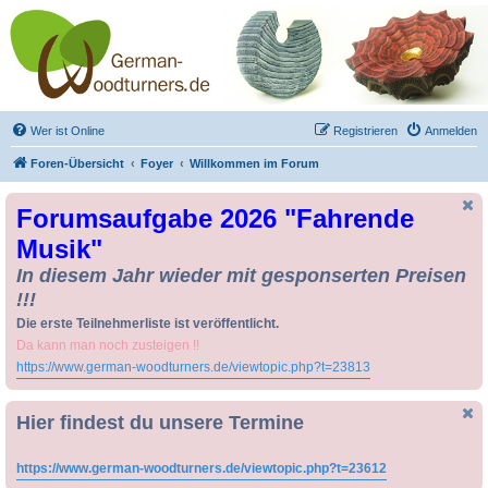
Drechseln und
Kunsthandwerk -
German-Woodturners
*Forum Sauerland*
Der Treffpunkt für Drechsler und Freunde des Kunsthandwerks
Wer ist Online
Registrieren
Anmelden
Foren-Übersicht
Foyer
Willkommen im Forum
Forumsaufgabe 2026 "Fahrende
Musik"
In diesem Jahr wieder mit gesponserten Preisen
!!!
Die erste Teilnehmerliste ist veröffentlicht.
Da kann man noch zusteigen !!
https://www.german-woodturners.de/viewtopic.php?t=23813
Hier findest du unsere Termine
https://www.german-woodturners.de/viewtopic.php?t=23612