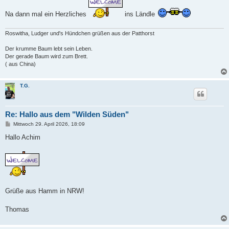
t
r
Na dann mal ein Herzliches
ins Ländle
a
g
Roswitha, Ludger und's Hündchen grüßen aus der Patthorst
Der krumme Baum lebt sein Leben.
Der gerade Baum wird zum Brett.
( aus China)
T.G.
Re: Hallo aus dem "Wilden Süden"
B
Mittwoch 29. April 2026, 18:09
e
i
Hallo Achim
t
r
a
g
Grüße aus Hamm in NRW!
Thomas