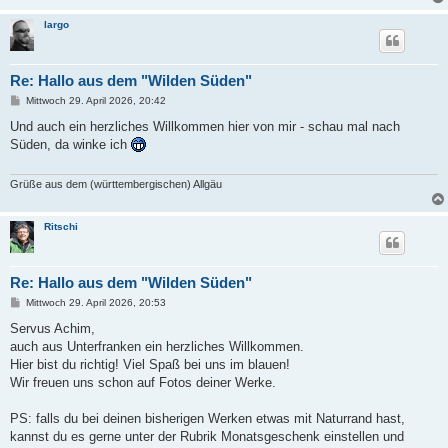
largo
Re: Hallo aus dem "Wilden Süden"
B
Mittwoch 29. April 2026, 20:42
e
i
Und auch ein herzliches Willkommen hier von mir - schau mal nach
t
Süden, da winke ich
r
a
g
Grüße aus dem (württembergischen) Allgäu
Ritschi
Re: Hallo aus dem "Wilden Süden"
B
Mittwoch 29. April 2026, 20:53
e
i
Servus Achim,
t
auch aus Unterfranken ein herzliches Willkommen.
r
a
Hier bist du richtig! Viel Spaß bei uns im blauen!
g
Wir freuen uns schon auf Fotos deiner Werke.
PS: falls du bei deinen bisherigen Werken etwas mit Naturrand hast,
kannst du es gerne unter der Rubrik Monatsgeschenk einstellen und