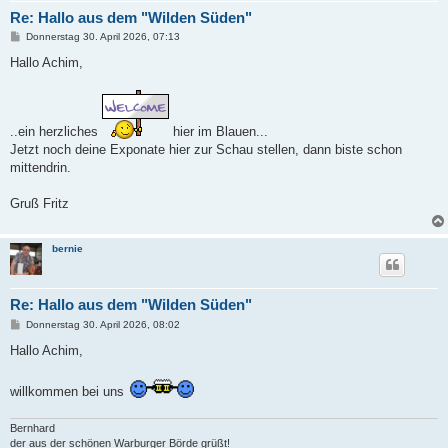
Re: Hallo aus dem "Wilden Süden"
B
Donnerstag 30. April 2026, 07:13
e
i
Hallo Achim,
t
r
a
g
..ein herzliches
hier im Blauen...
Jetzt noch deine Exponate hier zur Schau stellen, dann biste schon
mittendrin.
Gruß Fritz
bernie
Re: Hallo aus dem "Wilden Süden"
B
Donnerstag 30. April 2026, 08:02
e
i
Hallo Achim,
t
r
a
willkommen bei uns
g
Bernhard
der aus der schönen Warburger Börde grüßt!