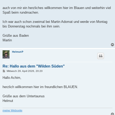
t
r
a
auch von mir ein herzliches willkommen hier im Blauen und weiterhin viel
g
Spaß beim rundmachen.
Ich war auch schon zweimal bei Martin Adomat und werde von Montag
bis Donnerstag nochmals bei ihm sein.
Grüße aus Baden
Martin
Helmut-P
Re: Hallo aus dem "Wilden Süden"
B
Mittwoch 29. April 2026, 20:20
e
i
Hallo Achim,
t
r
a
herzlich willkommen hier im freundlichen BLAUEN.
g
Grüße aus dem Untertaunus
Helmut
meine Webseite