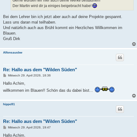
Gerne würden wir hier auch deine Werke bestaunen!
Der Martin wird dir ja einiges beigebracht habe!
Bei dem Lehrer bin ich jetzt aber auch auf deine Projekte gespannt.
Lass uns daran mal teilhaben.
Und natürlich auch aus Brühl kommt ein Herzliches Willkommen im
Blauen.
Gruß Dirk
Alfonsausbw
Re: Hallo aus dem "Wilden Süden"
B
Mittwoch 29. April 2026, 18:36
e
i
Hallo Achim,
t
willkommen im Blauen!! Schön das du dabei bist...
r
a
g
hippo91
Re: Hallo aus dem "Wilden Süden"
B
Mittwoch 29. April 2026, 19:47
e
i
Hallo Achim,