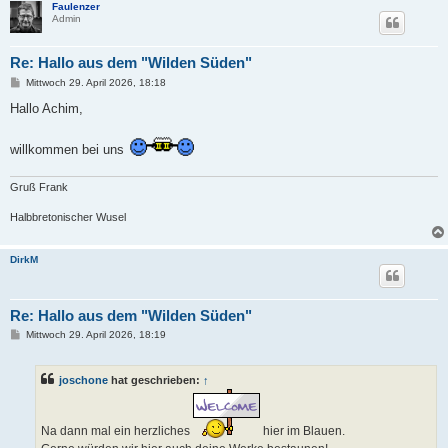
Faulenzer
Admin
Re: Hallo aus dem "Wilden Süden"
B
Mittwoch 29. April 2026, 18:18
e
i
Hallo Achim,
t
r
a
willkommen bei uns
g
Gruß Frank
Halbbretonischer Wusel
DirkM
Re: Hallo aus dem "Wilden Süden"
B
Mittwoch 29. April 2026, 18:19
e
i
t
joschone
hat geschrieben:
↑
r
a
g
Na dann mal ein herzliches
hier im Blauen.