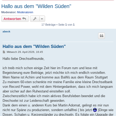
Hallo aus dem "Wilden Süden"
Moderator:
Moderatoren
Antworten
17 Beiträge • Seite
1
von
1
abeck
Hallo aus dem "Wilden Süden"
B
Mittwoch 29. April 2026, 16:45
e
i
Hallo liebe Drechselfreunde,
t
r
a
ich treib mich schon einige Zeit hier im Forum rum und lese mit
g
Begeisterung eure Beiträge, jetzt möchte ich mich endlich vorstellen.
Mein Name ist Achim und komme aus BaWü aus dem Raum Stuttgart
Zu meinem 60-xten schenkte mir meine Familie eine kleine Drechselbank
von Record Power, wohl mit dem Hintergedanken, dass ich mich langsam
aber sicher auf den Ruhestand einstellen soll.
Zwischenzeitlich habe ich mein aktives Berufsleben beendet und die
Drechselei ist zur Leidenschaft geworden.
Dank dem einen u. anderen Kurs bei Martin Adomat, gelingt es mir nun
nicht nur Späne zu produzieren, sondern unfallfrei ( bis jetzt
)Dinge wie
Dosen, Schalen u. Kerzenständer zu drechseln. Es folgte ein Upgrade der