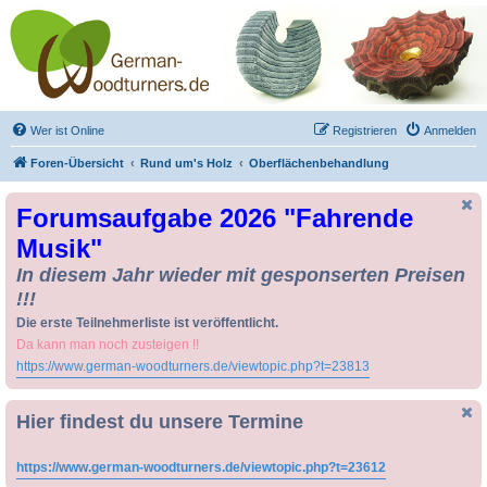
Drechseln und
Kunsthandwerk -
German-Woodturners
*Forum Sauerland*
Der Treffpunkt für Drechsler und Freunde des Kunsthandwerks
Wer ist Online
Registrieren
Anmelden
Foren-Übersicht
Rund um's Holz
Oberflächenbehandlung
Forumsaufgabe 2026 "Fahrende
Musik"
In diesem Jahr wieder mit gesponserten Preisen
!!!
Die erste Teilnehmerliste ist veröffentlicht.
Da kann man noch zusteigen !!
https://www.german-woodturners.de/viewtopic.php?t=23813
Hier findest du unsere Termine
https://www.german-woodturners.de/viewtopic.php?t=23612