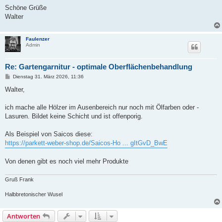
Schöne Grüße
Walter
Faulenzer
Admin
Re: Gartengarnitur - optimale Oberflächenbehandlung
B
Dienstag 31. März 2026, 11:36
e
i
Walter,
t
r
a
ich mache alle Hölzer im Ausenbereich nur noch mit Ölfarben oder -
g
Lasuren. Bildet keine Schicht und ist offenporig.
Als Beispiel von Saicos diese:
https://parkett-weber-shop.de/Saicos-Ho ... gItGvD_BwE
Von denen gibt es noch viel mehr Produkte
Gruß Frank
Halbbretonischer Wusel
Antworten