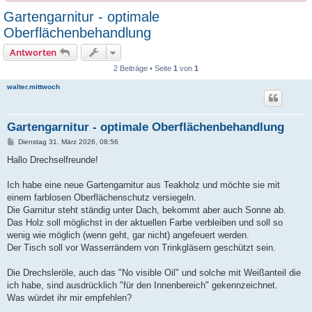
Gartengarnitur - optimale
Oberflächenbehandlung
Antworten
2 Beiträge • Seite
1
von
1
walter.mittwoch
Gartengarnitur - optimale Oberflächenbehandlung
B
Dienstag 31. März 2026, 08:56
e
i
Hallo Drechselfreunde!
t
r
a
Ich habe eine neue Gartengarnitur aus Teakholz und möchte sie mit
g
einem farblosen Oberflächenschutz versiegeln.
Die Garnitur steht ständig unter Dach, bekommt aber auch Sonne ab.
Das Holz soll möglichst in der aktuellen Farbe verbleiben und soll so
wenig wie möglich (wenn geht, gar nicht) angefeuert werden.
Der Tisch soll vor Wasserrändern von Trinkgläsern geschützt sein.
Die Drechsleröle, auch das "No visible Oil" und solche mit Weißanteil die
ich habe, sind ausdrücklich "für den Innenbereich" gekennzeichnet.
Was würdet ihr mir empfehlen?