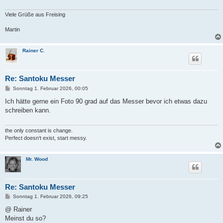
Viele Grüße aus Freising
Martin
Rainer C.
Re: Santoku Messer
B
Sonntag 1. Februar 2026, 00:05
e
i
Ich hätte gerne ein Foto 90 grad auf das Messer bevor ich etwas dazu
t
schreiben kann.
r
a
g
the only constant is change.
Perfect doesn‘t exist, start messy.
Mr. Wood
Re: Santoku Messer
B
Sonntag 1. Februar 2026, 09:25
e
i
@ Rainer
t
Meinst du so?
r