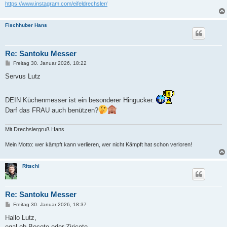
https://www.instagram.com/eifeldrechsler/
Fischhuber Hans
Re: Santoku Messer
B
Freitag 30. Januar 2026, 18:22
e
i
Servus Lutz
t
r
a
DEIN Küchenmesser ist ein besonderer Hingucker.
g
Darf das FRAU auch benützen?
Mit Drechslergruß Hans
Mein Motto: wer kämpft kann verlieren, wer nicht Kämpft hat schon verloren!
Ritschi
Re: Santoku Messer
B
Freitag 30. Januar 2026, 18:37
e
i
Hallo Lutz,
t
egal ob Bocote oder Ziricote,