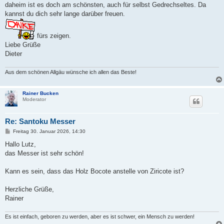
t
daheim ist es doch am schönsten, auch für selbst Gedrechseltes. Da
r
a
kannst du dich sehr lange darüber freuen.
g
fürs zeigen.
Liebe Grüße
Dieter
Aus dem schönen Allgäu wünsche ich allen das Beste!
Rainer Bucken
Moderator
Re: Santoku Messer
B
Freitag 30. Januar 2026, 14:30
e
i
Hallo Lutz,
t
das Messer ist sehr schön!
r
a
g
Kann es sein, dass das Holz Bocote anstelle von Ziricote ist?
Herzliche Grüße,
Rainer
Es ist einfach, geboren zu werden, aber es ist schwer, ein Mensch zu werden!