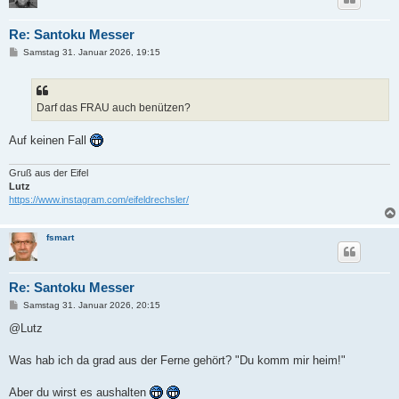
Re: Santoku Messer
B
Samstag 31. Januar 2026, 19:15
e
i
t
r
a
Darf das FRAU auch benützen?
g
Auf keinen Fall
Gruß aus der Eifel
Lutz
https://www.instagram.com/eifeldrechsler/
fsmart
Re: Santoku Messer
B
Samstag 31. Januar 2026, 20:15
e
i
@Lutz
t
r
a
Was hab ich da grad aus der Ferne gehört? "Du komm mir heim!"
g
Aber du wirst es aushalten