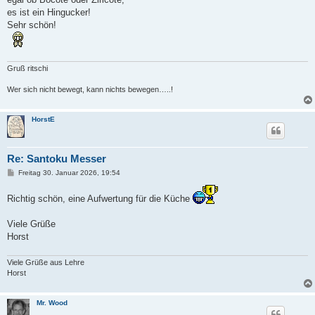
r
a
es ist ein Hingucker!
g
Sehr schön!
Gruß ritschi
Wer sich nicht bewegt, kann nichts bewegen…..!
HorstE
Re: Santoku Messer
B
Freitag 30. Januar 2026, 19:54
e
i
Richtig schön, eine Aufwertung für die Küche
t
r
a
Viele Grüße
g
Horst
Viele Grüße aus Lehre
Horst
Mr. Wood