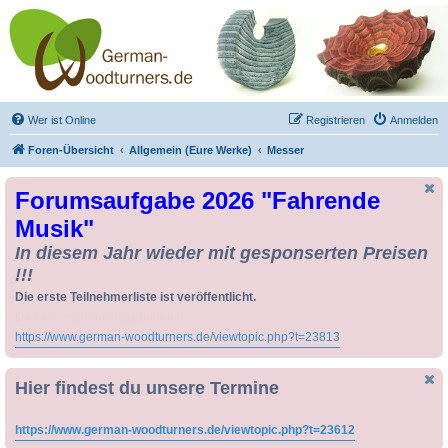
Drechseln und
Kunsthandwerk -
German-Woodturners
*Forum Sauerland*
Der Treffpunkt für Drechsler und Freunde des Kunsthandwerks
Wer ist Online
Registrieren
Anmelden
Foren-Übersicht
Allgemein (Eure Werke)
Messer
Forumsaufgabe 2026 "Fahrende
Musik"
In diesem Jahr wieder mit gesponserten Preisen
!!!
Die erste Teilnehmerliste ist veröffentlicht.
Da kann man noch zusteigen !!
https://www.german-woodturners.de/viewtopic.php?t=23813
Hier findest du unsere Termine
https://www.german-woodturners.de/viewtopic.php?t=23612