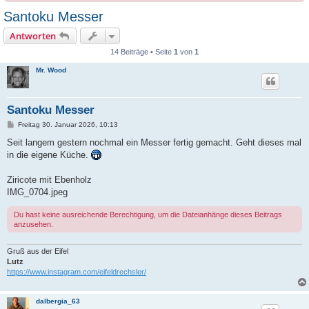
Santoku Messer
Antworten
14 Beiträge • Seite
1
von
1
Mr. Wood
Santoku Messer
B
Freitag 30. Januar 2026, 10:13
e
i
Seit langem gestern nochmal ein Messer fertig gemacht. Geht dieses mal
t
in die eigene Küche.
r
a
g
Ziricote mit Ebenholz
IMG_0704.jpeg
Du hast keine ausreichende Berechtigung, um die Dateianhänge dieses Beitrags
anzusehen.
Gruß aus der Eifel
Lutz
https://www.instagram.com/eifeldrechsler/
dalbergia_63