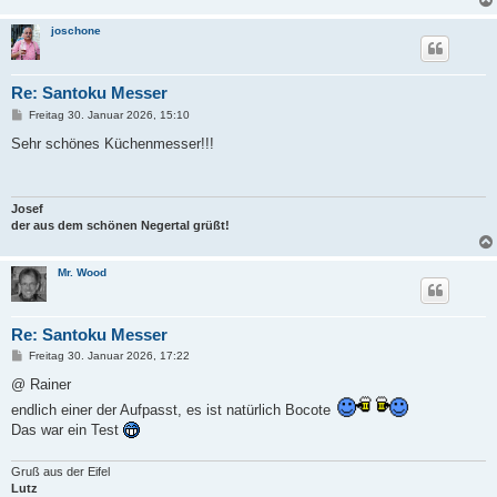
joschone
Re: Santoku Messer
B
Freitag 30. Januar 2026, 15:10
e
i
Sehr schönes Küchenmesser!!!
t
r
a
g
Josef
der aus dem schönen Negertal grüßt!
Mr. Wood
Re: Santoku Messer
B
Freitag 30. Januar 2026, 17:22
e
i
@ Rainer
t
endlich einer der Aufpasst, es ist natürlich Bocote
r
a
Das war ein Test
g
Gruß aus der Eifel
Lutz