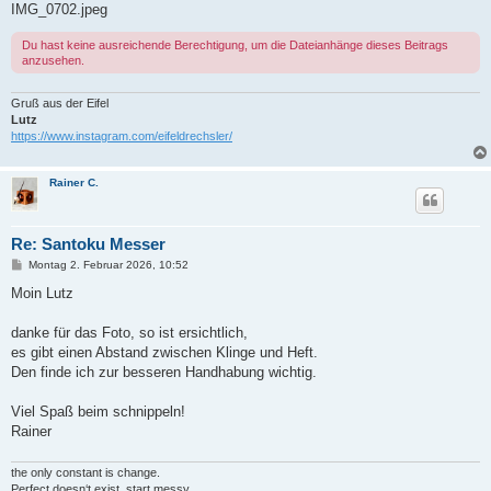
a
IMG_0702.jpeg
g
Du hast keine ausreichende Berechtigung, um die Dateianhänge dieses Beitrags
anzusehen.
Gruß aus der Eifel
Lutz
https://www.instagram.com/eifeldrechsler/
Rainer C.
Re: Santoku Messer
B
Montag 2. Februar 2026, 10:52
e
i
Moin Lutz
t
r
a
danke für das Foto, so ist ersichtlich,
g
es gibt einen Abstand zwischen Klinge und Heft.
Den finde ich zur besseren Handhabung wichtig.
Viel Spaß beim schnippeln!
Rainer
the only constant is change.
Perfect doesn‘t exist, start messy.