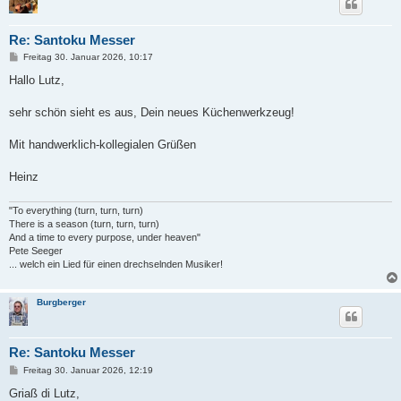
Re: Santoku Messer
B
Freitag 30. Januar 2026, 10:17
e
i
Hallo Lutz,
t
r
a
sehr schön sieht es aus, Dein neues Küchenwerkzeug!
g
Mit handwerklich-kollegialen Grüßen
Heinz
"To everything (turn, turn, turn)
There is a season (turn, turn, turn)
And a time to every purpose, under heaven"
Pete Seeger
... welch ein Lied für einen drechselnden Musiker!
Burgberger
Re: Santoku Messer
B
Freitag 30. Januar 2026, 12:19
e
i
Griaß di Lutz,