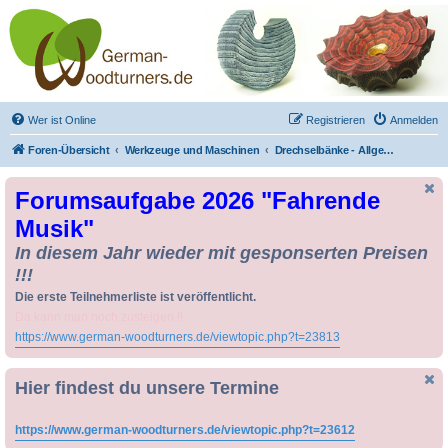
Drechseln und
Kunsthandwerk -
German-Woodturners
*Forum Sauerland*
Der Treffpunkt für Drechsler und Freunde des Kunsthandwerks
Wer ist Online
Registrieren
Anmelden
Foren-Übersicht
Werkzeuge und Maschinen
Drechselbänke - Allgemeines und Erfahrungsberichte
Forumsaufgabe 2026 "Fahrende
Musik"
In diesem Jahr wieder mit gesponserten Preisen
!!!
Die erste Teilnehmerliste ist veröffentlicht.
Da kann man noch zusteigen !!
https://www.german-woodturners.de/viewtopic.php?t=23813
Hier findest du unsere Termine
https://www.german-woodturners.de/viewtopic.php?t=23612