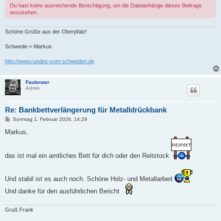
Du hast keine ausreichende Berechtigung, um die Dateianhänge dieses Beitrags
anzusehen.
Schöne Grüße aus der Oberpfalz!
Schwede-> Markus
http://www.rundes-vom-schweden.de
Faulenzer
Admin
Re: Bankbettverlängerung für Metalldrückbank
B
Sonntag 1. Februar 2026, 14:29
e
i
Markus,
t
r
a
g
das ist mal ein amtliches Bett für dich oder den Reitstock
Und stabil ist es auch noch. Schöne Holz- und Metallarbeit
Und danke für den ausführlichen Bericht
Gruß Frank