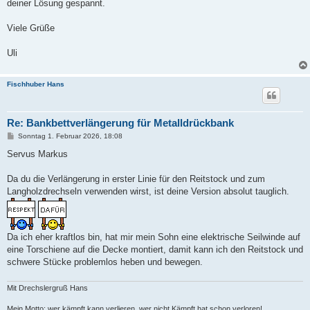
deiner Lösung gespannt.
Viele Grüße
Uli
Fischhuber Hans
Re: Bankbettverlängerung für Metalldrückbank
B
Sonntag 1. Februar 2026, 18:08
e
i
Servus Markus
t
r
a
Da du die Verlängerung in erster Linie für den Reitstock und zum
g
Langholzdrechseln verwenden wirst, ist deine Version absolut tauglich.
Da ich eher kraftlos bin, hat mir mein Sohn eine elektrische Seilwinde auf
eine Torschiene auf die Decke montiert, damit kann ich den Reitstock und
schwere Stücke problemlos heben und bewegen.
Mit Drechslergruß Hans
Mein Motto: wer kämpft kann verlieren, wer nicht Kämpft hat schon verloren!