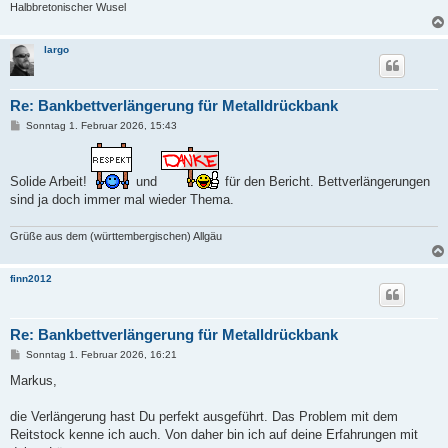
Halbbretonischer Wusel
largo
Re: Bankbettverlängerung für Metalldrückbank
B
Sonntag 1. Februar 2026, 15:43
e
i
t
r
Solide Arbeit!
und
für den Bericht. Bettverlängerungen
a
g
sind ja doch immer mal wieder Thema.
Grüße aus dem (württembergischen) Allgäu
finn2012
Re: Bankbettverlängerung für Metalldrückbank
B
Sonntag 1. Februar 2026, 16:21
e
i
Markus,
t
r
a
die Verlängerung hast Du perfekt ausgeführt. Das Problem mit dem
g
Reitstock kenne ich auch. Von daher bin ich auf deine Erfahrungen mit