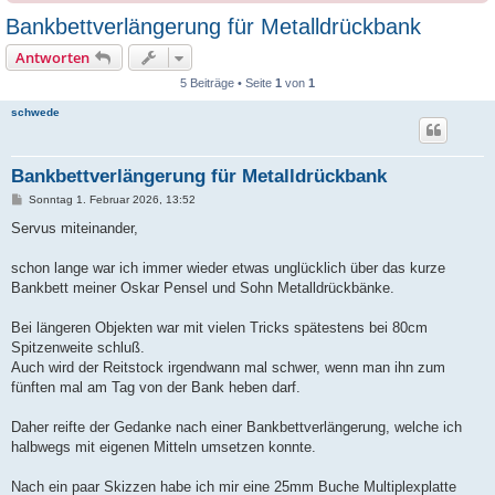
Bankbettverlängerung für Metalldrückbank
Antworten
5 Beiträge • Seite
1
von
1
schwede
Bankbettverlängerung für Metalldrückbank
B
Sonntag 1. Februar 2026, 13:52
e
i
Servus miteinander,
t
r
a
schon lange war ich immer wieder etwas unglücklich über das kurze
g
Bankbett meiner Oskar Pensel und Sohn Metalldrückbänke.
Bei längeren Objekten war mit vielen Tricks spätestens bei 80cm
Spitzenweite schluß.
Auch wird der Reitstock irgendwann mal schwer, wenn man ihn zum
fünften mal am Tag von der Bank heben darf.
Daher reifte der Gedanke nach einer Bankbettverlängerung, welche ich
halbwegs mit eigenen Mitteln umsetzen konnte.
Nach ein paar Skizzen habe ich mir eine 25mm Buche Multiplexplatte