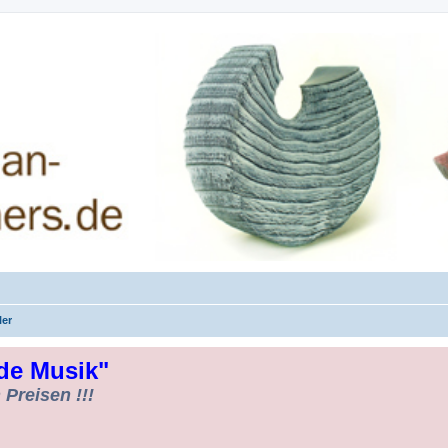
rman-Woodturners *Forum Sauerland*
ler
de Musik"
Preisen !!!