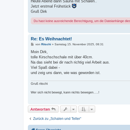
Heute Abend dann Sauna mit Schalen..
Jetzt erstmal Frühstück
Gruß Dirk
Du hast keine ausreichende Berechtigung, um die Dateianhänge die
Re: Es Weihnachtet!
B
von
Ritschi
»
Samstag 15. November 2025, 08:31
e
i
Moin Dirk,
t
tolle Kirschschschale mit über 40cm.
r
a
Na das sieht bei dir nach richtig viel Arbeit aus.
g
Viel Spaß dabei -
und zeig uns dann, wie was geworden ist.
Gruß ritschi
Wer sich nicht bewegt, kann nichts bewegen…..!
Antworten
Zurück zu „Schalen und Teller“
Foren-Übersicht