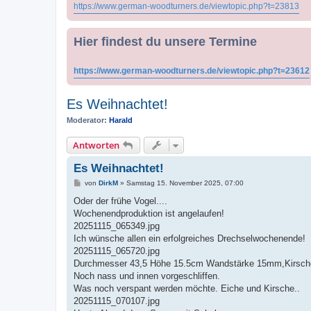
https://www.german-woodturners.de/viewtopic.php?t=23813
Hier findest du unsere Termine
https://www.german-woodturners.de/viewtopic.php?t=23612
Es Weihnachtet!
Moderator:
Harald
Antworten
Es Weihnachtet!
B
von
DirkM
»
Samstag 15. November 2025, 07:00
e
i
Oder der frühe Vogel....
t
Wochenendproduktion ist angelaufen!
r
a
20251115_065349.jpg
g
Ich wünsche allen ein erfolgreiches Drechselwochenende!
20251115_065720.jpg
Durchmesser 43,5 Höhe 15.5cm Wandstärke 15mm,Kirsch
Noch nass und innen vorgeschliffen.
Was noch verspant werden möchte. Eiche und Kirsche..
20251115_070107.jpg