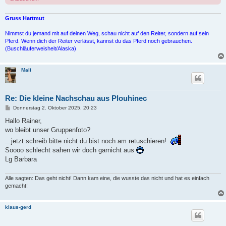
Gruss Hartmut
Nimmst du jemand mit auf deinen Weg, schau nicht auf den Reiter, sondern auf sein
Pferd. Wenn dich der Reiter verlässt, kannst du das Pferd noch gebrauchen.
(Buschläuferweisheit/Alaska)
Mali
Re: Die kleine Nachschau aus Plouhinec
B
Donnerstag 2. Oktober 2025, 20:23
e
i
Hallo Rainer,
t
wo bleibt unser Gruppenfoto?
r
a
...jetzt schreib bitte nicht du bist noch am retuschieren!
g
Soooo schlecht sahen wir doch garnicht aus
Lg Barbara
Alle sagten: Das geht nicht! Dann kam eine, die wusste das nicht und hat es einfach
gemacht!
klaus-gerd