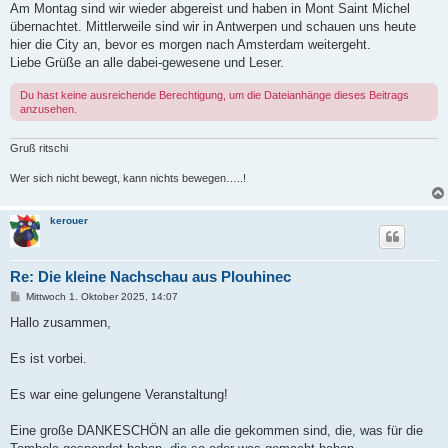
Am Montag sind wir wieder abgereist und haben in Mont Saint Michel
übernachtet. Mittlerweile sind wir in Antwerpen und schauen uns heute
hier die City an, bevor es morgen nach Amsterdam weitergeht.
Liebe Grüße an alle dabei-gewesene und Leser.
Du hast keine ausreichende Berechtigung, um die Dateianhänge dieses Beitrags
anzusehen.
Gruß ritschi
Wer sich nicht bewegt, kann nichts bewegen…..!
kerouer
Re: Die kleine Nachschau aus Plouhinec
B
Mittwoch 1. Oktober 2025, 14:07
e
i
Hallo zusammen,
t
r
a
Es ist vorbei.
g
Es war eine gelungene Veranstaltung!
Eine große DANKESCHÖN an alle die gekommen sind, die, was für die