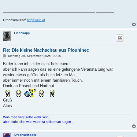
__________________________________________________ __________
Drechselkurse:
https://cln.at
Fischkopp
Re: Die kleine Nachschau aus Plouhinec
B
Dienstag 30. September 2025, 20:15
e
i
Bilder kann ich leider nicht beisteuern
t
aber ich kann sagen das es eine gelungene Veranstaltung war.
r
a
wieder etwas größer als beim letzten Mal,
g
aber immer noch mit einem familiären Touch.
Dank an Pascal und Hartmut.
Gruß
Alois
Was man sagt sollte wahr sein,
aber nicht alles was wahr ist sollte man sagen...
Drechselfieber