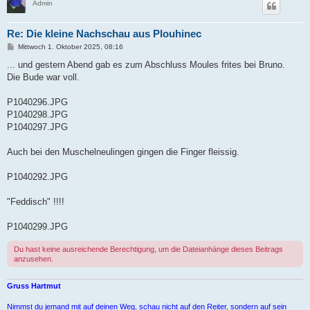
Admin
Re: Die kleine Nachschau aus Plouhinec
B
Mittwoch 1. Oktober 2025, 08:16
e
i
... und gestern Abend gab es zum Abschluss Moules frites bei Bruno.
t
Die Bude war voll.
r
a
g
P1040296.JPG
P1040298.JPG
P1040297.JPG
Auch bei den Muschelneulingen gingen die Finger fleissig.
P1040292.JPG
"Feddisch" !!!!
P1040299.JPG
Du hast keine ausreichende Berechtigung, um die Dateianhänge dieses Beitrags
anzusehen.
Gruss Hartmut
Nimmst du jemand mit auf deinen Weg, schau nicht auf den Reiter, sondern auf sein