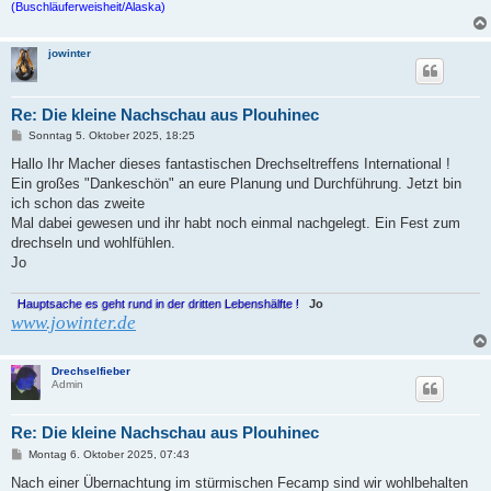
(Buschläuferweisheit/Alaska)
jowinter
Re: Die kleine Nachschau aus Plouhinec
B
Sonntag 5. Oktober 2025, 18:25
e
i
Hallo Ihr Macher dieses fantastischen Drechseltreffens International !
t
Ein großes "Dankeschön" an eure Planung und Durchführung. Jetzt bin
r
a
ich schon das zweite
g
Mal dabei gewesen und ihr habt noch einmal nachgelegt. Ein Fest zum
drechseln und wohlfühlen.
Jo
Hauptsache es geht rund in der dritten Lebenshälfte !
Jo
www.jowinter.de
Drechselfieber
Admin
Re: Die kleine Nachschau aus Plouhinec
B
Montag 6. Oktober 2025, 07:43
e
i
Nach einer Übernachtung im stürmischen Fecamp sind wir wohlbehalten