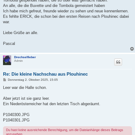
Tombola gespendet haben, die so oder was gemacht haben.
An alle, die die Buvette und die Tombola gemeistert haben
Ich habe mich gefreut, freunde wieder zu sehen und neue kennenlernen.
Es fehlte ERICK, die schon bei den ersten Reisen nach Plouhinec dabei
war.
Liebe Grüße an alle.
Pascal
Drechselfieber
Admin
Re: Die kleine Nachschau aus Plouhinec
B
Donnerstag 2. Oktober 2025, 15:05
e
i
Leer war die Halle schon.
t
r
a
Aber jetzt ist sie ganz leer.
g
Ein Niederösterreicher hat den letzten Tisch abgeräumt.
P1040300.JPG
P1040301.JPG
Du hast keine ausreichende Berechtigung, um die Dateianhänge dieses Beitrags
anzusehen.