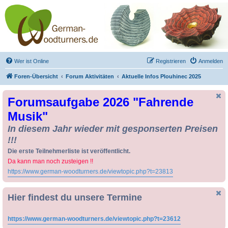
Drechseln und
Kunsthandwerk -
German-Woodturners
*Forum Sauerland*
Der Treffpunkt für Drechsler und Freunde des Kunsthandwerks
Wer ist Online
Registrieren
Anmelden
Foren-Übersicht
Forum Aktivitäten
Aktuelle Infos Plouhinec 2025
Forumsaufgabe 2026 "Fahrende
Musik"
In diesem Jahr wieder mit gesponserten Preisen
!!!
Die erste Teilnehmerliste ist veröffentlicht.
Da kann man noch zusteigen !!
https://www.german-woodturners.de/viewtopic.php?t=23813
Hier findest du unsere Termine
https://www.german-woodturners.de/viewtopic.php?t=23612