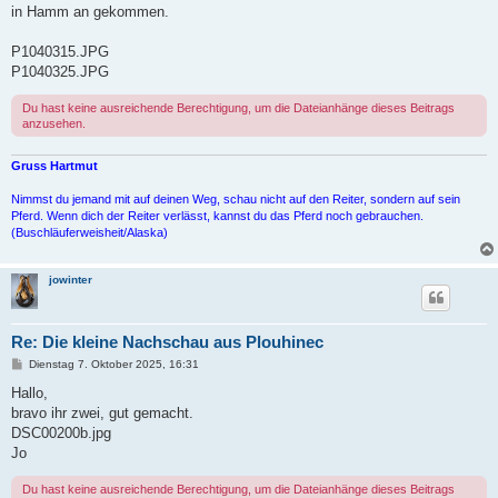
t
in Hamm an gekommen.
r
a
g
P1040315.JPG
P1040325.JPG
Du hast keine ausreichende Berechtigung, um die Dateianhänge dieses Beitrags
anzusehen.
Gruss Hartmut
Nimmst du jemand mit auf deinen Weg, schau nicht auf den Reiter, sondern auf sein
Pferd. Wenn dich der Reiter verlässt, kannst du das Pferd noch gebrauchen.
(Buschläuferweisheit/Alaska)
jowinter
Re: Die kleine Nachschau aus Plouhinec
B
Dienstag 7. Oktober 2025, 16:31
e
i
Hallo,
t
bravo ihr zwei, gut gemacht.
r
a
DSC00200b.jpg
g
Jo
Du hast keine ausreichende Berechtigung, um die Dateianhänge dieses Beitrags