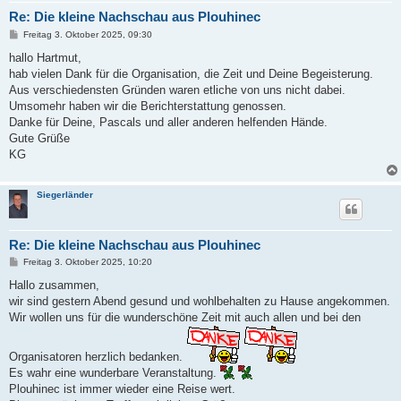
Re: Die kleine Nachschau aus Plouhinec
B
Freitag 3. Oktober 2025, 09:30
e
i
hallo Hartmut,
t
hab vielen Dank für die Organisation, die Zeit und Deine Begeisterung.
r
a
Aus verschiedensten Gründen waren etliche von uns nicht dabei.
g
Umsomehr haben wir die Berichterstattung genossen.
Danke für Deine, Pascals und aller anderen helfenden Hände.
Gute Grüße
KG
Siegerländer
Re: Die kleine Nachschau aus Plouhinec
B
Freitag 3. Oktober 2025, 10:20
e
i
Hallo zusammen,
t
wir sind gestern Abend gesund und wohlbehalten zu Hause angekommen.
r
a
Wir wollen uns für die wunderschöne Zeit mit auch allen und bei den
g
Organisatoren herzlich bedanken.
Es wahr eine wunderbare Veranstaltung.
Plouhinec ist immer wieder eine Reise wert.