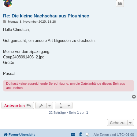
Re: Die kleine Nachschau aus Plouhinec
B
Montag 3. November 2025, 18:28
e
i
Hallo Christian,
t
r
a
Gut gemacht, ein andere Art Bigouden zu drechseln.
g
Meine vor den Spazirgang.
Coup2408091406_2.jpg
Grüße
Pascal
Du hast keine ausreichende Berechtigung, um die Dateianhänge dieses Beitrags
anzusehen.
Antworten
22 Beiträge • Seite
1
von
1
Gehe zu
Foren-Übersicht
Alle Zeiten sind
UTC+01:00