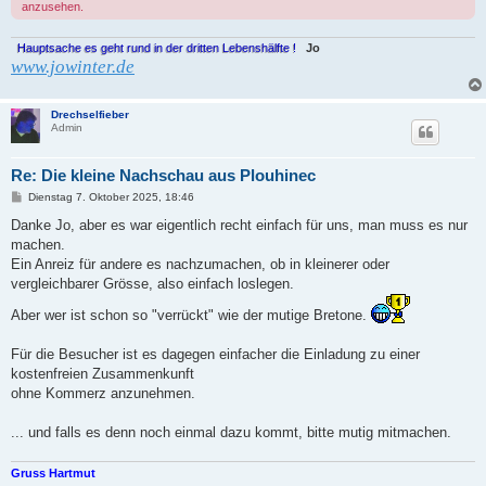
anzusehen.
Hauptsache es geht rund in der dritten Lebenshälfte !
Jo
www.jowinter.de
Drechselfieber
Admin
Re: Die kleine Nachschau aus Plouhinec
B
Dienstag 7. Oktober 2025, 18:46
e
i
Danke Jo, aber es war eigentlich recht einfach für uns, man muss es nur
t
machen.
r
a
Ein Anreiz für andere es nachzumachen, ob in kleinerer oder
g
vergleichbarer Grösse, also einfach loslegen.
Aber wer ist schon so "verrückt" wie der mutige Bretone.
Für die Besucher ist es dagegen einfacher die Einladung zu einer
kostenfreien Zusammenkunft
ohne Kommerz anzunehmen.
... und falls es denn noch einmal dazu kommt, bitte mutig mitmachen.
Gruss Hartmut