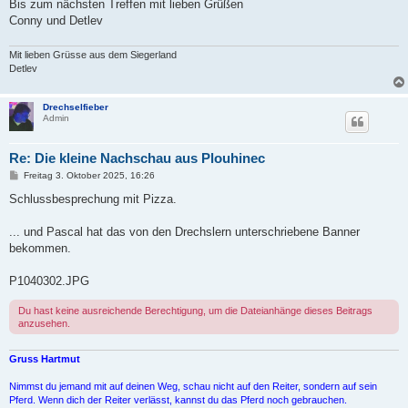
Bis zum nächsten Treffen mit lieben Grüßen
Conny und Detlev
Mit lieben Grüsse aus dem Siegerland
Detlev
Drechselfieber
Admin
Re: Die kleine Nachschau aus Plouhinec
B
Freitag 3. Oktober 2025, 16:26
e
i
Schlussbesprechung mit Pizza.
t
r
a
... und Pascal hat das von den Drechslern unterschriebene Banner
g
bekommen.
P1040302.JPG
Du hast keine ausreichende Berechtigung, um die Dateianhänge dieses Beitrags
anzusehen.
Gruss Hartmut
Nimmst du jemand mit auf deinen Weg, schau nicht auf den Reiter, sondern auf sein
Pferd. Wenn dich der Reiter verlässt, kannst du das Pferd noch gebrauchen.