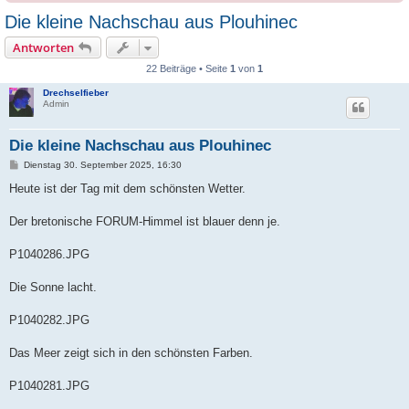
Die kleine Nachschau aus Plouhinec
Antworten
22 Beiträge • Seite
1
von
1
Drechselfieber
Admin
Die kleine Nachschau aus Plouhinec
B
Dienstag 30. September 2025, 16:30
e
i
Heute ist der Tag mit dem schönsten Wetter.
t
r
a
Der bretonische FORUM-Himmel ist blauer denn je.
g
P1040286.JPG
Die Sonne lacht.
P1040282.JPG
Das Meer zeigt sich in den schönsten Farben.
P1040281.JPG