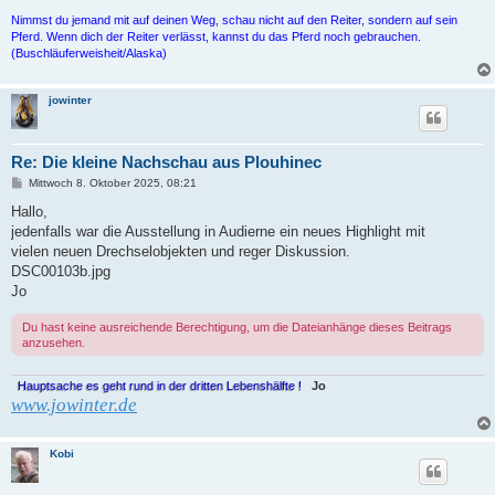
Nimmst du jemand mit auf deinen Weg, schau nicht auf den Reiter, sondern auf sein
Pferd. Wenn dich der Reiter verlässt, kannst du das Pferd noch gebrauchen.
(Buschläuferweisheit/Alaska)
jowinter
Re: Die kleine Nachschau aus Plouhinec
B
Mittwoch 8. Oktober 2025, 08:21
e
i
Hallo,
t
jedenfalls war die Ausstellung in Audierne ein neues Highlight mit
r
a
vielen neuen Drechselobjekten und reger Diskussion.
g
DSC00103b.jpg
Jo
Du hast keine ausreichende Berechtigung, um die Dateianhänge dieses Beitrags
anzusehen.
Hauptsache es geht rund in der dritten Lebenshälfte !
Jo
www.jowinter.de
Kobi