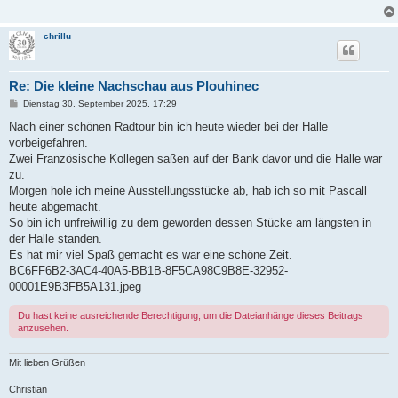
chrillu
Re: Die kleine Nachschau aus Plouhinec
B
Dienstag 30. September 2025, 17:29
e
i
Nach einer schönen Radtour bin ich heute wieder bei der Halle
t
vorbeigefahren.
r
a
Zwei Französische Kollegen saßen auf der Bank davor und die Halle war
g
zu.
Morgen hole ich meine Ausstellungsstücke ab, hab ich so mit Pascall
heute abgemacht.
So bin ich unfreiwillig zu dem geworden dessen Stücke am längsten in
der Halle standen.
Es hat mir viel Spaß gemacht es war eine schöne Zeit.
BC6FF6B2-3AC4-40A5-BB1B-8F5CA98C9B8E-32952-
00001E9B3FB5A131.jpeg
Du hast keine ausreichende Berechtigung, um die Dateianhänge dieses Beitrags
anzusehen.
Mit lieben Grüßen
Christian