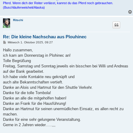
Pferd. Wenn dich der Reiter verlässt, kannst du das Pferd noch gebrauchen.
(Buschläuferweisheit/Alaska)
Ritschi
Re: Die kleine Nachschau aus Plouhinec
B
Mittwoch 1. Oktober 2025, 09:27
e
i
Hallo zusammen,
t
ich kam am Donnerstag in Plohinec an!
r
a
Tolle Begrüßung
g
Freitag, Samstag und Sonntag jeweils ein bisschen bei Willi und Andreas
auf der Bank gearbeitet.
Ich habe viele Kontakte neu geknüpft und
auch alte Bekanntschaften vertieft.
Danke an Alois und Hartmut für den Shuttle Verkehr.
Danke für die tolle Tombola!
Danke an alle die mitgeholfen haben!
Danke an Frank für die Hausführung!
Danke an Hartmut für seinen unermüdlichen Einsatz, es allen recht zu
machen.
Danke für eine sehr gelungene Veranstaltung.
Gerne in 2 Jahren wieder…..,,,