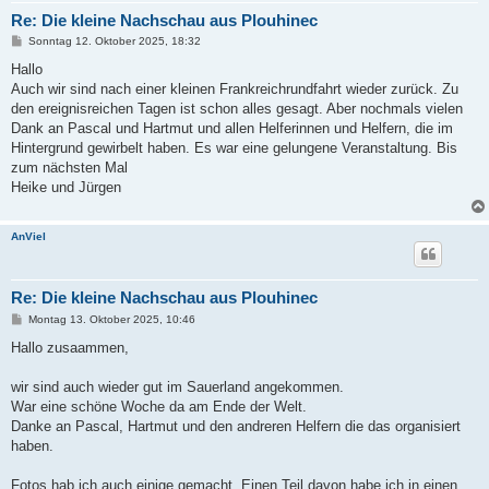
Re: Die kleine Nachschau aus Plouhinec
B
Sonntag 12. Oktober 2025, 18:32
e
i
Hallo
t
Auch wir sind nach einer kleinen Frankreichrundfahrt wieder zurück. Zu
r
a
den ereignisreichen Tagen ist schon alles gesagt. Aber nochmals vielen
g
Dank an Pascal und Hartmut und allen Helferinnen und Helfern, die im
Hintergrund gewirbelt haben. Es war eine gelungene Veranstaltung. Bis
zum nächsten Mal
Heike und Jürgen
AnViel
Re: Die kleine Nachschau aus Plouhinec
B
Montag 13. Oktober 2025, 10:46
e
i
Hallo zusaammen,
t
r
a
wir sind auch wieder gut im Sauerland angekommen.
g
War eine schöne Woche da am Ende der Welt.
Danke an Pascal, Hartmut und den andreren Helfern die das organisiert
haben.
Fotos hab ich auch einige gemacht. Einen Teil davon habe ich in einen