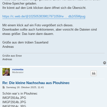
Online-Speicher geladen.
Ihr könnt auf den Link klicken dann öffnet sich die Übersicht.
https://c.web.de/@1025053839817971059/w ... db2r55Mpug
Mit einem klick auf ein Foto vergrößert sich dieses.
Downloaden sollte auch funktionieren, aber vorsicht die Dateien sind
etwas größer. Das kann dann dauern.
Grüße aus dem trüben Sauerland
Andreas
Grüße aus Ense
Andreas
rrsimmba
Moderator
Re: Die kleine Nachschau aus Plouhinec
B
Samstag 18. Oktober 2025, 11:41
e
i
Schön war´s in Plouhinec
t
IMGP2914a.JPG
r
a
IMGP2914b.JPG
g
IMGP2914c.JPG