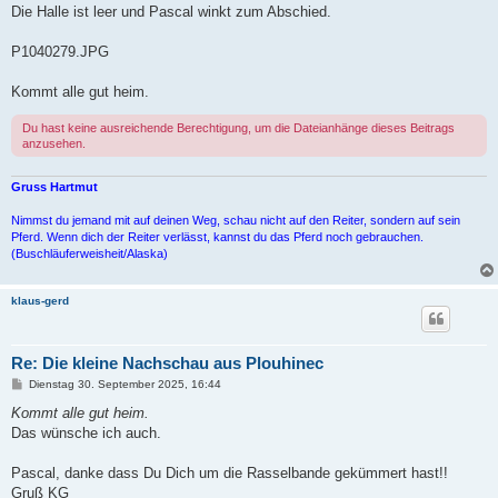
Die Halle ist leer und Pascal winkt zum Abschied.
P1040279.JPG
Kommt alle gut heim.
Du hast keine ausreichende Berechtigung, um die Dateianhänge dieses Beitrags
anzusehen.
Gruss Hartmut
Nimmst du jemand mit auf deinen Weg, schau nicht auf den Reiter, sondern auf sein
Pferd. Wenn dich der Reiter verlässt, kannst du das Pferd noch gebrauchen.
(Buschläuferweisheit/Alaska)
klaus-gerd
Re: Die kleine Nachschau aus Plouhinec
B
Dienstag 30. September 2025, 16:44
e
i
Kommt alle gut heim.
t
Das wünsche ich auch.
r
a
g
Pascal, danke dass Du Dich um die Rasselbande gekümmert hast!!
Gruß KG