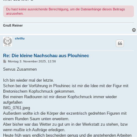
Du hast keine ausreichende Berechtigung, um die Dateianhänge dieses Beitrags
anzusehen.
Gruß Reiner
chrillu
Re: Die kleine Nachschau aus Plouhinec
B
Montag 3. November 2025, 12:56
e
i
Servus Zusammen
t
r
a
Ich bin wieder mal der letzte.
g
Schon bei der Vorführung in Plouhinec ist mir die Idee mit der Figur mit
Bretonischem Kopfschmuck gekommen.
Bei meinen Radtouren ist mir dieser Kopfschmuck immer wieder
aufgefallen
IMG_0761.jpeg
Außerdem wollte ich die Körper der exzentrisch gedrehten Figuren mit
einem Runden Saum unten erweitern.
Aber bisher war das Wetter zu gut um in der Werkstatt zu stehen, bzw
wenn mußte ich Aufträge erledigen.
Heute früh wars endlich bescheiden genug und die anstehenden Arbeiten