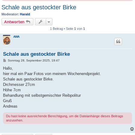
Schale aus gestockter Birke
Moderator:
Harald
Antworten
1 Beitrag • Seite
1
von
1
AWA
Schale aus gestockter Birke
B
Sonntag 28. September 2025, 19:47
e
i
Hallo,
t
hier mal ein Paar Fotos von meinem Wochenendprojekt.
r
a
Schale aus gestockter Birke.
g
Drchmesser 27cm
Höhe 7cm
Behandlung mit selbstgemischter Reibpolitur
Gruß
Andreas
Du hast keine ausreichende Berechtigung, um die Dateianhänge dieses Beitrags
anzusehen.