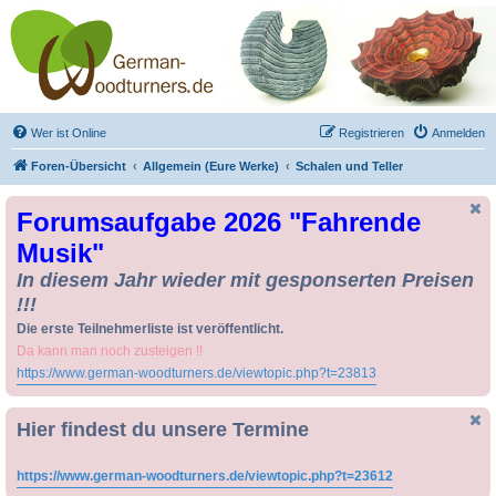
Drechseln und
Kunsthandwerk -
German-Woodturners
*Forum Sauerland*
Der Treffpunkt für Drechsler und Freunde des Kunsthandwerks
Wer ist Online
Registrieren
Anmelden
Foren-Übersicht
Allgemein (Eure Werke)
Schalen und Teller
Forumsaufgabe 2026 "Fahrende
Musik"
In diesem Jahr wieder mit gesponserten Preisen
!!!
Die erste Teilnehmerliste ist veröffentlicht.
Da kann man noch zusteigen !!
https://www.german-woodturners.de/viewtopic.php?t=23813
Hier findest du unsere Termine
https://www.german-woodturners.de/viewtopic.php?t=23612