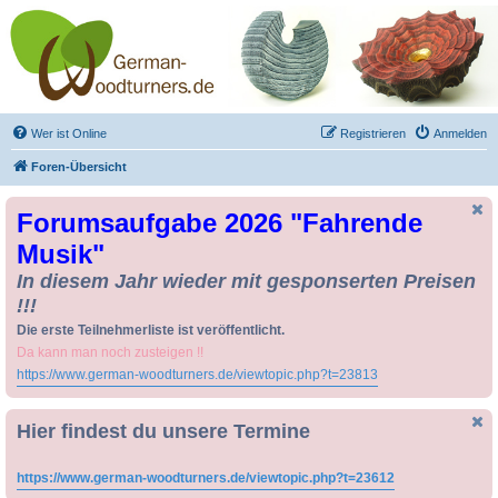
Drechseln und
Kunsthandwerk -
German-Woodturners
*Forum Sauerland*
Der Treffpunkt für Drechsler und Freunde des Kunsthandwerks
Wer ist Online
Registrieren
Anmelden
Foren-Übersicht
Forumsaufgabe 2026 "Fahrende
Musik"
In diesem Jahr wieder mit gesponserten Preisen
!!!
Die erste Teilnehmerliste ist veröffentlicht.
Da kann man noch zusteigen !!
https://www.german-woodturners.de/viewtopic.php?t=23813
Hier findest du unsere Termine
https://www.german-woodturners.de/viewtopic.php?t=23612