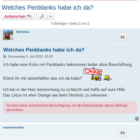
Welches Penblanks habe ich da?
Antworten
4 Beiträge • Seite
1
von
1
Harlekai
Welches Penblanks habe ich da?
B
Donnerstag 3. Juli 2025, 20:45
e
i
Ich habe eine Kiste mit Penblanks bekommen leider ohne Beschriftung.
t
r
a
Könnt ihr mit weiterhelfen was ich da habe?
g
Ich bin in der Holz bestimmung so schlecht und hoffe auf eure Hilfe
Das Letze ist eher Orange wie beim Hirnholz zu erkennen
Du hast keine ausreichende Berechtigung, um die Dateianhänge dieses Beitrags
anzusehen.
maserknollen