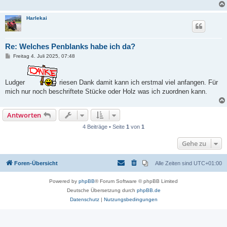
Harlekai
Re: Welches Penblanks habe ich da?
B
Freitag 4. Juli 2025, 07:48
e
i
t
r
Ludger
riesen Dank damit kann ich erstmal viel anfangen. Für
a
mich nur noch beschriftete Stücke oder Holz was ich zuordnen kann.
g
Antworten
4 Beiträge • Seite
1
von
1
Gehe zu
Foren-Übersicht
Alle Zeiten sind
UTC+01:00
Powered by
phpBB
® Forum Software © phpBB Limited
Deutsche Übersetzung durch
phpBB.de
Datenschutz
|
Nutzungsbedingungen