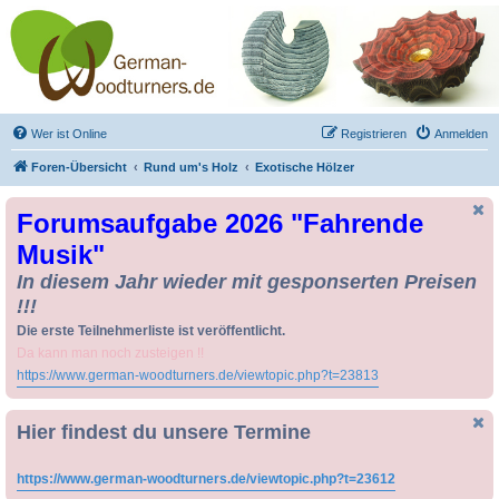
Drechseln und
Kunsthandwerk -
German-Woodturners
*Forum Sauerland*
Der Treffpunkt für Drechsler und Freunde des Kunsthandwerks
Wer ist Online
Registrieren
Anmelden
Foren-Übersicht
Rund um's Holz
Exotische Hölzer
Forumsaufgabe 2026 "Fahrende
Musik"
In diesem Jahr wieder mit gesponserten Preisen
!!!
Die erste Teilnehmerliste ist veröffentlicht.
Da kann man noch zusteigen !!
https://www.german-woodturners.de/viewtopic.php?t=23813
Hier findest du unsere Termine
https://www.german-woodturners.de/viewtopic.php?t=23612