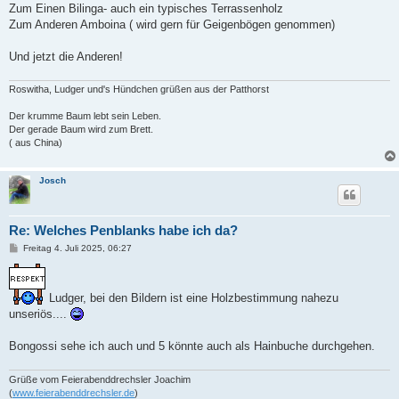
Zum Einen Bilinga- auch ein typisches Terrassenholz
Zum Anderen Amboina ( wird gern für Geigenbögen genommen)
Und jetzt die Anderen!
Roswitha, Ludger und's Hündchen grüßen aus der Patthorst
Der krumme Baum lebt sein Leben.
Der gerade Baum wird zum Brett.
( aus China)
Josch
Re: Welches Penblanks habe ich da?
B
Freitag 4. Juli 2025, 06:27
e
i
t
r
Ludger, bei den Bildern ist eine Holzbestimmung nahezu
a
g
unseriös....
Bongossi sehe ich auch und 5 könnte auch als Hainbuche durchgehen.
Grüße vom Feierabenddrechsler Joachim
(
www.feierabenddrechsler.de
)