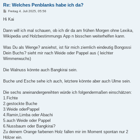
Re: Welches Penblanks habe ich da?
B
Freitag 4. Juli 2025, 05:56
e
i
Hi Kai
t
r
a
Dann will ich mal schauen, ob ich dir da am frühen Morgen ohne Lexika,
g
Wikipedia und Holzbestimmungs App n bisschen weiterhelfen kann.
Was Du als Wenge? ansiehst, ist für mich ziemlich eindeutig Bongossi
Dein Buchs? sieht mir nach Weide oder Pappel aus ( leichter
Wimmerwuchs)
Die Walnuss könnte auch Bangkirai sein.
Buche und Esche sehe ich auch, letztere könnte aber auch Ulme sein.
Die sechs aneinandergereihten würde ich folgendermaßen einschätzen:
1.Fichte
2.gestockte Buche
3.Weide oderPappel
4.Ramin,Limba oder Abachi
5.auch Weide oder Pappel
6.Nussbaum oder Bangkirai?
Zu deinem Orange farbenen Holz fallen mir im Moment spontan nur 2
Hölzer ein.