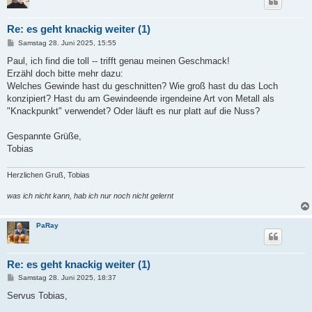
Re: es geht knackig weiter (1)
B
Samstag 28. Juni 2025, 15:55
e
i
Paul, ich find die toll -- trifft genau meinen Geschmack!
t
Erzähl doch bitte mehr dazu:
r
a
Welches Gewinde hast du geschnitten? Wie groß hast du das Loch
g
konzipiert? Hast du am Gewindeende irgendeine Art von Metall als
"Knackpunkt" verwendet? Oder läuft es nur platt auf die Nuss?
Gespannte Grüße,
Tobias
Herzlichen Gruß, Tobias
was ich nicht kann, hab ich nur noch nicht gelernt
PaRay
Re: es geht knackig weiter (1)
B
Samstag 28. Juni 2025, 18:37
e
i
Servus Tobias,
t
r