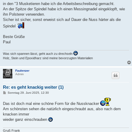
a
in den "3 Musketieren habe ich die Arbeitsbeschreibung gemacht.
g
An der Spitze der Spindel habe ich einen Messingnadel eingeklopft, wie
ihn Polsterer verwenden.
Sicher ist sicher, sonst erweist sich auf Dauer die Nuss härter als die
Spindel
Beste Grüße
Paul
Was sich spannen lässt, geht auch zu drechseln
Holz, Stein und Epoxidharz sind meine bevorzugten Materialien
Faulenzer
Admin
Re: es geht knackig weiter (1)
B
Sonntag 29. Juni 2025, 12:30
e
i
Das ist doch mal eine schöne Form für die Nussknacker
t
r
Am schönsten sehen die natürlich eingeschraubt aus, also nach dem
a
knacken immer
g
wieder ganz einschrauben
Gruß Frank