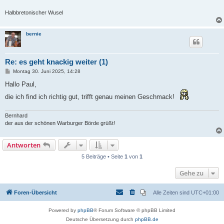
Halbbretonischer Wusel
bernie
Re: es geht knackig weiter (1)
B
Montag 30. Juni 2025, 14:28
e
i
Hallo Paul,
t
r
die ich find ich richtig gut, trifft genau meinen Geschmack!
a
g
Bernhard
der aus der schönen Warburger Börde grüßt!
Antworten
5 Beiträge • Seite
1
von
1
Gehe zu
Foren-Übersicht
Alle Zeiten sind
UTC+01:00
Powered by
phpBB
® Forum Software © phpBB Limited
Deutsche Übersetzung durch
phpBB.de