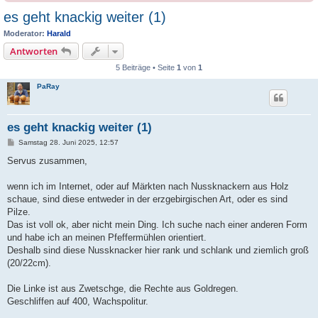
es geht knackig weiter (1)
Moderator:
Harald
Antworten
5 Beiträge • Seite
1
von
1
PaRay
es geht knackig weiter (1)
B
Samstag 28. Juni 2025, 12:57
e
i
Servus zusammen,
t
r
a
wenn ich im Internet, oder auf Märkten nach Nussknackern aus Holz
g
schaue, sind diese entweder in der erzgebirgischen Art, oder es sind
Pilze.
Das ist voll ok, aber nicht mein Ding. Ich suche nach einer anderen Form
und habe ich an meinen Pfeffermühlen orientiert.
Deshalb sind diese Nussknacker hier rank und schlank und ziemlich groß
(20/22cm).
Die Linke ist aus Zwetschge, die Rechte aus Goldregen.
Geschliffen auf 400, Wachspolitur.