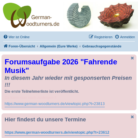
Drechseln und
Kunsthandwerk -
German-Woodturners
*Forum Sauerland*
Der Treffpunkt für Drechsler und Freunde des Kunsthandwerks
Wer ist Online
Registrieren
Anmelden
Foren-Übersicht
Allgemein (Eure Werke)
Gebrauchsgegenstände
Forumsaufgabe 2026 "Fahrende
Musik"
In diesem Jahr wieder mit gesponserten Preisen
!!!
Die erste Teilnehmerliste ist veröffentlicht.
Da kann man noch zusteigen !!
https://www.german-woodturners.de/viewtopic.php?t=23813
Hier findest du unsere Termine
https://www.german-woodturners.de/viewtopic.php?t=23612