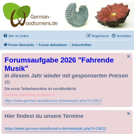
Drechseln und
Kunsthandwerk -
German-Woodturners
*Forum Sauerland*
Der Treffpunkt für Drechsler und Freunde des Kunsthandwerks
Wer ist Online
Registrieren
Anmelden
Foren-Übersicht
Forum Aktivitäten
Zeitschriften
Forumsaufgabe 2026 "Fahrende
Musik"
In diesem Jahr wieder mit gesponserten Preisen
!!!
Die erste Teilnehmerliste ist veröffentlicht.
Da kann man noch zusteigen !!
https://www.german-woodturners.de/viewtopic.php?t=23813
Hier findest du unsere Termine
https://www.german-woodturners.de/viewtopic.php?t=23612