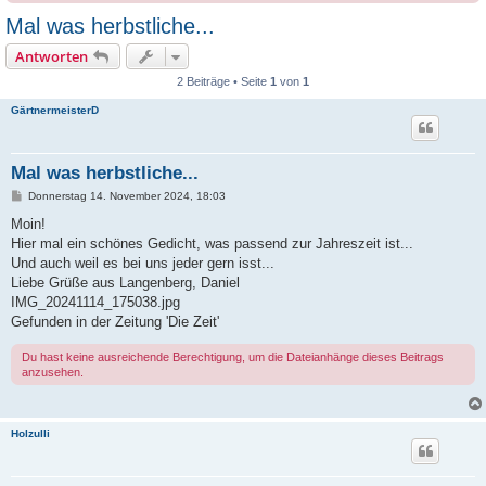
Mal was herbstliche...
Antworten
2 Beiträge • Seite
1
von
1
GärtnermeisterD
Mal was herbstliche...
B
Donnerstag 14. November 2024, 18:03
e
i
Moin!
t
Hier mal ein schönes Gedicht, was passend zur Jahreszeit ist...
r
a
Und auch weil es bei uns jeder gern isst...
g
Liebe Grüße aus Langenberg, Daniel
IMG_20241114_175038.jpg
Gefunden in der Zeitung 'Die Zeit'
Du hast keine ausreichende Berechtigung, um die Dateianhänge dieses Beitrags
anzusehen.
Holzulli