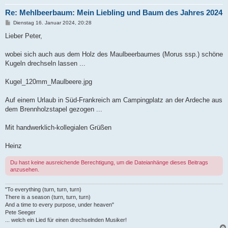
Re: Mehlbeerbaum: Mein Liebling und Baum des Jahres 2024
B
Dienstag 16. Januar 2024, 20:28
e
i
Lieber Peter,
t
r
a
wobei sich auch aus dem Holz des Maulbeerbaumes (Morus ssp.) schöne
g
Kugeln drechseln lassen ...
Kugel_120mm_Maulbeere.jpg
Auf einem Urlaub in Süd-Frankreich am Campingplatz an der Ardeche aus
dem Brennholzstapel gezogen ...
Mit handwerklich-kollegialen Grüßen
Heinz
Du hast keine ausreichende Berechtigung, um die Dateianhänge dieses Beitrags
anzusehen.
"To everything (turn, turn, turn)
There is a season (turn, turn, turn)
And a time to every purpose, under heaven"
Pete Seeger
... welch ein Lied für einen drechselnden Musiker!