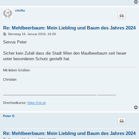
chrillu
Re: Mehlbeerbaum: Mein Liebling und Baum des Jahres 2024
B
Dienstag 16. Januar 2024, 16:29
e
i
Servus Peter
t
r
a
Sicher kein Zufall dass die Stadt Wien den Maulbeerbaum seit heuer
g
unter besonderen Schutz gestellt hat.
Mit lieben Grüßen
Christian
__________________________________________________ __________
Drechselkurse:
https://cln.at
Peter G
Re: Mehlbeerbaum: Mein Liebling und Baum des Jahres 2024