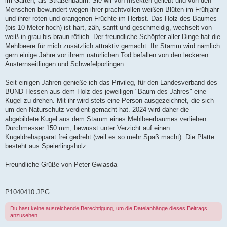
im Garten, als Straßenbaum. Sie wir von Insekten geliebt und von den
Menschen bewundert wegen ihrer prachtvollen weißen Blüten im Frühjahr
und ihrer roten und orangenen Früchte im Herbst. Das Holz des Baumes
(bis 10 Meter hoch) ist hart, zäh, sanft und geschmeidig, wechselt von
weiß in grau bis braun-rötlich. Der freundliche Schöpfer aller Dinge hat die
Mehlbeere für mich zusätzlich attraktiv gemacht. Ihr Stamm wird nämlich
gern einige Jahre vor ihrem natürlichen Tod befallen von den leckeren
Austernseitlingen und Schwefelporlingen.
Seit einigen Jahren genieße ich das Privileg, für den Landesverband des
BUND Hessen aus dem Holz des jeweiligen "Baum des Jahres" eine
Kugel zu drehen. Mit ihr wird stets eine Person ausgezeichnet, die sich
um den Naturschutz verdient gemacht hat. 2024 wird daher die
abgebildete Kugel aus dem Stamm eines Mehlbeerbaumes verliehen.
Durchmesser 150 mm, bewusst unter Verzicht auf einen
Kugeldrehapparat frei gedreht (weil es so mehr Spaß macht). Die Platte
besteht aus Speierlingsholz.
Freundliche Grüße von Peter Gwiasda
P1040410.JPG
Du hast keine ausreichende Berechtigung, um die Dateianhänge dieses Beitrags
anzusehen.