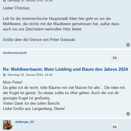
B
Dienstag 16. Januar 2024, 16:38
e
i
Lieber Christian,
t
r
a
Lob für die österreichische Hauptstadt! Aber hier geht es um die
g
Mehlbeere, die nichts mit der Maulbeere gemeinsam hat, außer dass
auch sie uns Drechslern wertvolles Holz bietet.
Grüße über die Grenze von Peter Gwiasda
GärtnermeisterD
Re: Mehlbeerbaum: Mein Liebling und Baum des Jahres 2024
B
Dienstag 16. Januar 2024, 19:40
e
i
Moin Peter!
t
Da gebe ich dir recht, tolle Bäume mit viel Nutzen für alle... Die Idee mit
r
a
der Kugel ist genial. So etwas sollte es öfter geben. Auch die von dir
g
gezeigte Kugel ist großartig.
Vielen Dank für den tollen Bericht.
Liebe Grüße aus Langenberg, Daniel
dalbergia_63