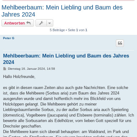
Mehlbeerbaum: Mein Liebling und Baum des
Jahres 2024
Antworten
5 Beiträge • Seite
1
von
1
Peter G
Mehlbeerbaum: Mein Liebling und Baum des Jahres
2024
B
Dienstag 16. Januar 2024, 14:58
e
i
Hallo Holzfreunde,
t
r
a
es gibt in diesen rauen Zeiten also auch gute Nachrichten. Eine solche
g
ist, dass die Mehlbeere (Sorbus aria) zum Baum des Jahres 2024
ausgerufen wurde und damit hoffentlich mehr ins Blickfeld von uns
Holzköppen gelangt. Die Mehlbeere gehört zu meiner
Lieblingsbaumfamilie Sorbus, zu der außer Sorbus aria auch Speierling
(domestica), Vogelbeere ((aucuparia) und Elsbeere (torminalis) zählen. Ich
bewerte alle Sorbusarten als Edelhölzer, vom lieben Gott speziell für uns
Drechsler geschaffen.
Die Mehlbeere kann sich überall behaupten: am Waldrand, im Park und