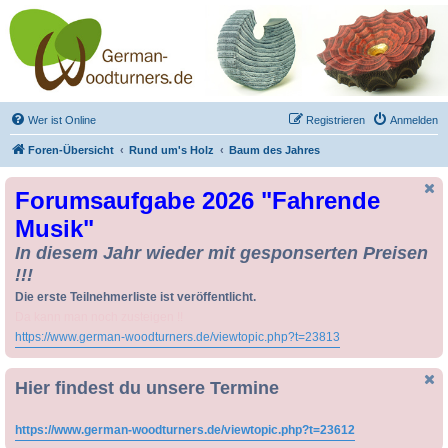
Drechseln und
Kunsthandwerk -
German-Woodturners
*Forum Sauerland*
Der Treffpunkt für Drechsler und Freunde des Kunsthandwerks
Wer ist Online
Registrieren
Anmelden
Foren-Übersicht
Rund um's Holz
Baum des Jahres
Forumsaufgabe 2026 "Fahrende
Musik"
In diesem Jahr wieder mit gesponserten Preisen
!!!
Die erste Teilnehmerliste ist veröffentlicht.
Da kann man noch zusteigen !!
https://www.german-woodturners.de/viewtopic.php?t=23813
Hier findest du unsere Termine
https://www.german-woodturners.de/viewtopic.php?t=23612