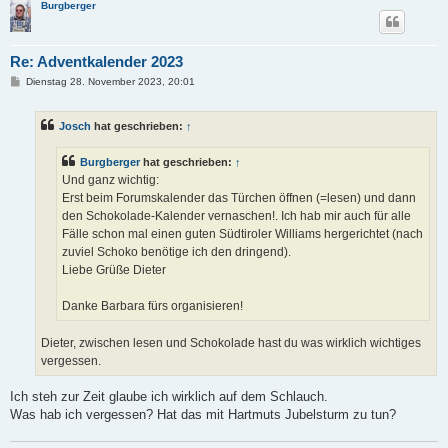
Burgberger
Re: Adventkalender 2023
B
Dienstag 28. November 2023, 20:01
e
i
t
Josch
hat geschrieben:
↑
r
a
g
Burgberger
hat geschrieben:
↑
Und ganz wichtig:
Erst beim Forumskalender das Türchen öffnen (=lesen) und dann
den Schokolade-Kalender vernaschen!. Ich hab mir auch für alle
Fälle schon mal einen guten Südtiroler Williams hergerichtet (nach
zuviel Schoko benötige ich den dringend).
Liebe Grüße Dieter
Danke Barbara fürs organisieren!
Dieter, zwischen lesen und Schokolade hast du was wirklich wichtiges
vergessen.
Ich steh zur Zeit glaube ich wirklich auf dem Schlauch.
Was hab ich vergessen? Hat das mit Hartmuts Jubelsturm zu tun?