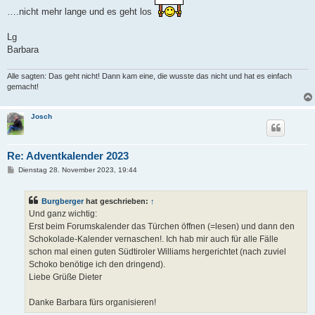
….nicht mehr lange und es geht los
Lg
Barbara
Alle sagten: Das geht nicht! Dann kam eine, die wusste das nicht und hat es einfach
gemacht!
Josch
Re: Adventkalender 2023
B
Dienstag 28. November 2023, 19:44
e
i
t
Burgberger
hat geschrieben:
↑
r
a
Und ganz wichtig:
g
Erst beim Forumskalender das Türchen öffnen (=lesen) und dann den
Schokolade-Kalender vernaschen!. Ich hab mir auch für alle Fälle
schon mal einen guten Südtiroler Williams hergerichtet (nach zuviel
Schoko benötige ich den dringend).
Liebe Grüße Dieter
Danke Barbara fürs organisieren!