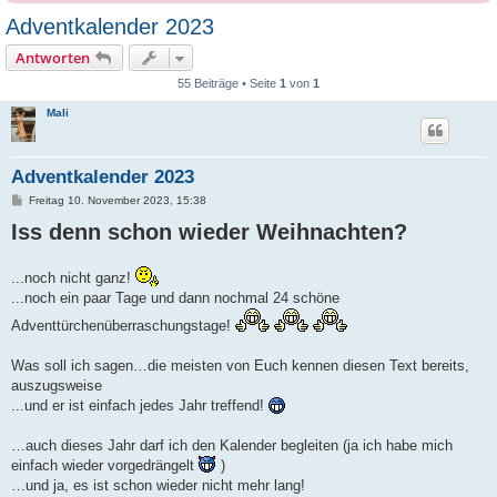
Adventkalender 2023
Antworten
55 Beiträge • Seite
1
von
1
Mali
Adventkalender 2023
B
Freitag 10. November 2023, 15:38
e
Iss denn schon wieder Weihnachten?
i
t
r
a
...noch nicht ganz!
g
...noch ein paar Tage und dann nochmal 24 schöne
Adventtürchenüberraschungstage!
Was soll ich sagen…die meisten von Euch kennen diesen Text bereits,
auszugsweise
...und er ist einfach jedes Jahr treffend!
…auch dieses Jahr darf ich den Kalender begleiten (ja ich habe mich
einfach wieder vorgedrängelt
)
…und ja, es ist schon wieder nicht mehr lang!