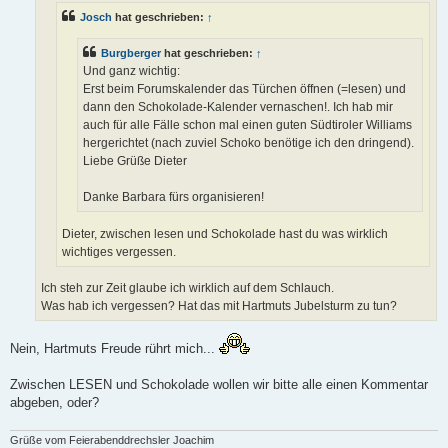
g
Josch
hat geschrieben:
↑
Burgberger
hat geschrieben:
↑
Und ganz wichtig:
Erst beim Forumskalender das Türchen öffnen (=lesen) und
dann den Schokolade-Kalender vernaschen!. Ich hab mir
auch für alle Fälle schon mal einen guten Südtiroler Williams
hergerichtet (nach zuviel Schoko benötige ich den dringend).
Liebe Grüße Dieter
Danke Barbara fürs organisieren!
Dieter, zwischen lesen und Schokolade hast du was wirklich
wichtiges vergessen.
Ich steh zur Zeit glaube ich wirklich auf dem Schlauch.
Was hab ich vergessen? Hat das mit Hartmuts Jubelsturm zu tun?
Nein, Hartmuts Freude rührt mich...
Zwischen LESEN und Schokolade wollen wir bitte alle einen Kommentar
abgeben, oder?
Grüße vom Feierabenddrechsler Joachim