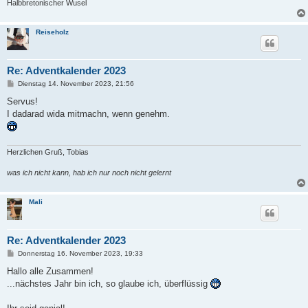
Halbbretonischer Wusel
Reiseholz
Re: Adventkalender 2023
B
Dienstag 14. November 2023, 21:56
e
i
Servus!
t
I dadarad wida mitmachn, wenn genehm.
r
a
g
Herzlichen Gruß, Tobias
was ich nicht kann, hab ich nur noch nicht gelernt
Mali
Re: Adventkalender 2023
B
Donnerstag 16. November 2023, 19:33
e
i
Hallo alle Zusammen!
t
...nächstes Jahr bin ich, so glaube ich, überflüssig
r
a
g