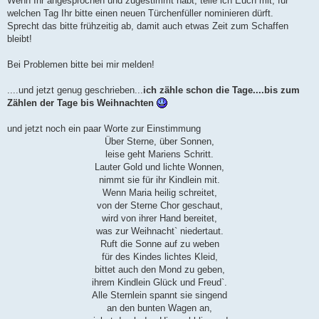
Wenn Ihr angesprochen und zugestimmt habt, teile ich Euch mit, für
welchen Tag Ihr bitte einen neuen Türchenfüller nominieren dürft.
Sprecht das bitte frühzeitig ab, damit auch etwas Zeit zum Schaffen
bleibt!
Bei Problemen bitte bei mir melden!
....und jetzt genug geschrieben...
ich zähle schon die Tage....bis zum
Zählen der Tage bis Weihnachten
und jetzt noch ein paar Worte zur Einstimmung
Über Sterne, über Sonnen,
leise geht Mariens Schritt.
Lauter Gold und lichte Wonnen,
nimmt sie für ihr Kindlein mit.
Wenn Maria heilig schreitet,
von der Sterne Chor geschaut,
wird von ihrer Hand bereitet,
was zur Weihnacht` niedertaut.
Ruft die Sonne auf zu weben
für des Kindes lichtes Kleid,
bittet auch den Mond zu geben,
ihrem Kindlein Glück und Freud`.
Alle Sternlein spannt sie singend
an den bunten Wagen an,