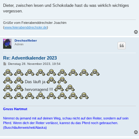
Dieter, zwischen lesen und Schokolade hast du was wirklich wichtiges
vergessen.
Grüße vom Feierabenddrechsler Joachim
(
www.feierabenddrechsler.de
)
Drechselfieber
Admin
Re: Adventkalender 2023
B
Dienstag 28. November 2023, 19:54
e
i
t
r
Das läuft ja
a
g
hervorragend !!!
Gruss Hartmut
Nimmst du jemand mit auf deinen Weg, schau nicht auf den Reiter, sondern auf sein
Pferd. Wenn dich der Reiter verlässt, kannst du das Pferd noch gebrauchen.
(Buschläuferweisheit/Alaska)