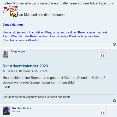
Guten Morgen allen, ich wünsche euch allen eine schöne Adventszeit und
an Mali und alle die mitmachen.
Gruss Hartmut
Nimmst du jemand mit auf deinen Weg, schau nicht auf den Reiter, sondern auf sein
Pferd. Wenn dich der Reiter verlässt, kannst du das Pferd noch gebrauchen.
(Buschläuferweisheit/Alaska)
Burgberger
Re: Adventkalender 2023
B
Freitag 1. Dezember 2023, 07:29
e
i
Heute leider keine Sonne, es regnet seit Gestern Abend in Strömen!
t
Sobald wir wieder Sonne haben kommt ein Bild!
r
a
Gruß
g
Aus dem schönen Allgäu wünsche ich allen das Beste!
Drechselfieber
Admin