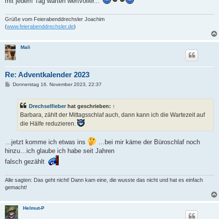
mit jedem Tag warten wertvoller...
Grüße vom Feierabenddrechsler Joachim
(
www.feierabenddrechsler.de
)
Mali
Re: Adventkalender 2023
B
Donnerstag 16. November 2023, 22:37
e
i
t
Drechselfieber
hat geschrieben:
↑
r
a
Barbara, zählt der Mittagsschlaf auch, dann kann ich die Wartezeit auf
g
die Hälfe reduzieren.
…jetzt komme ich etwas ins
…bei mir käme der Büroschlaf noch
hinzu…ich glaube ich habe seit Jahren
falsch gezählt
Alle sagten: Das geht nicht! Dann kam eine, die wusste das nicht und hat es einfach
gemacht!
Helmut-P