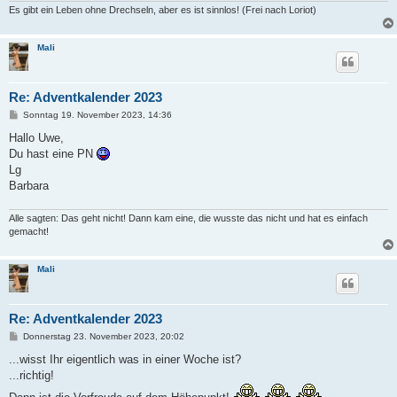
Es gibt ein Leben ohne Drechseln, aber es ist sinnlos! (Frei nach Loriot)
Mali
Re: Adventkalender 2023
B
Sonntag 19. November 2023, 14:36
e
i
Hallo Uwe,
t
Du hast eine PN
r
a
Lg
g
Barbara
Alle sagten: Das geht nicht! Dann kam eine, die wusste das nicht und hat es einfach
gemacht!
Mali
Re: Adventkalender 2023
B
Donnerstag 23. November 2023, 20:02
e
i
...wisst Ihr eigentlich was in einer Woche ist?
t
...richtig!
r
a