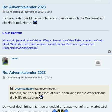
Re: Adventkalender 2023
B
Donnerstag 16. November 2023, 19:43
e
i
Barbara, zählt der Mittagsschlaf auch, dann kann ich die Wartezeit auf
t
die Hälfe reduzieren.
r
a
g
Gruss Hartmut
Nimmst du jemand mit auf deinen Weg, schau nicht auf den Reiter, sondern auf sein
Pferd. Wenn dich der Reiter verlässt, kannst du das Pferd noch gebrauchen.
(Buschläuferweisheit/Alaska)
Josch
Re: Adventkalender 2023
B
Donnerstag 16. November 2023, 20:03
e
i
t
Drechselfieber
hat geschrieben:
↑
r
a
Barbara, zählt der Mittagsschlaf auch, dann kann ich die Wartezeit auf
g
die Hälfe reduzieren.
Du warst doch früher nicht so ungeduldig. Etwas worauf man wartet wird