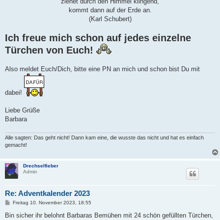
ziehet durch den Himmel klingend,
kommt dann auf der Erde an.
(Karl Schubert)
Ich freue mich schon auf jedes einzelne
Türchen von Euch!
Also meldet Euch/Dich, bitte eine PN an mich und schon bist Du mit
dabei!
Liebe Grüße
Barbara
Alle sagten: Das geht nicht! Dann kam eine, die wusste das nicht und hat es einfach
gemacht!
Drechselfieber
Admin
Re: Adventkalender 2023
B
Freitag 10. November 2023, 18:55
e
i
Bin sicher ihr belohnt Barbaras Bemühen mit 24 schön gefüllten Türchen,
t