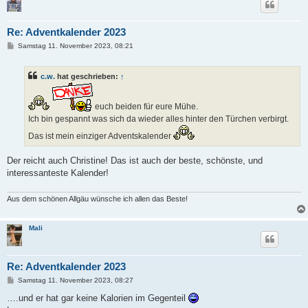
Re: Adventkalender 2023
B
Samstag 11. November 2023, 08:21
e
i
t
c.w.
hat geschrieben:
↑
r
a
g
euch beiden für eure Mühe.
Ich bin gespannt was sich da wieder alles hinter den Türchen verbirgt.
Das ist mein einziger Adventskalender
Der reicht auch Christine! Das ist auch der beste, schönste, und
interessanteste Kalender!
Aus dem schönen Allgäu wünsche ich allen das Beste!
Mali
Re: Adventkalender 2023
B
Samstag 11. November 2023, 08:27
e
i
….und er hat gar keine Kalorien im Gegenteil
t