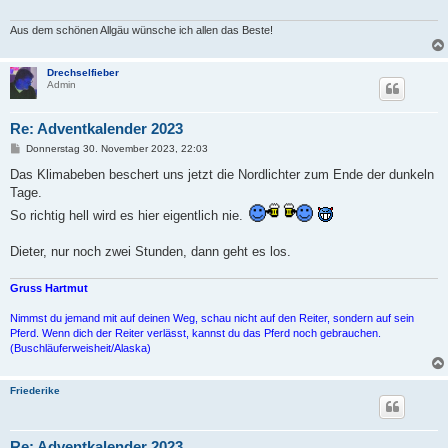
Aus dem schönen Allgäu wünsche ich allen das Beste!
Drechselfieber
Admin
Re: Adventkalender 2023
B
Donnerstag 30. November 2023, 22:03
e
i
Das Klimabeben beschert uns jetzt die Nordlichter zum Ende der dunkeln
t
Tage.
r
a
So richtig hell wird es hier eigentlich nie.
g
Dieter, nur noch zwei Stunden, dann geht es los.
Gruss Hartmut
Nimmst du jemand mit auf deinen Weg, schau nicht auf den Reiter, sondern auf sein
Pferd. Wenn dich der Reiter verlässt, kannst du das Pferd noch gebrauchen.
(Buschläuferweisheit/Alaska)
Friederike
Re: Adventkalender 2023