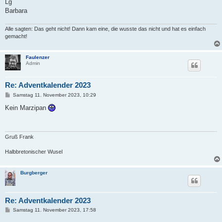
Lg
r
a
Barbara
g
Alle sagten: Das geht nicht! Dann kam eine, die wusste das nicht und hat es einfach
gemacht!
Faulenzer
Admin
Re: Adventkalender 2023
B
Samstag 11. November 2023, 10:29
e
i
Kein Marzipan
t
r
a
g
Gruß Frank
Halbbretonischer Wusel
Burgberger
Re: Adventkalender 2023
B
Samstag 11. November 2023, 17:58
e
i