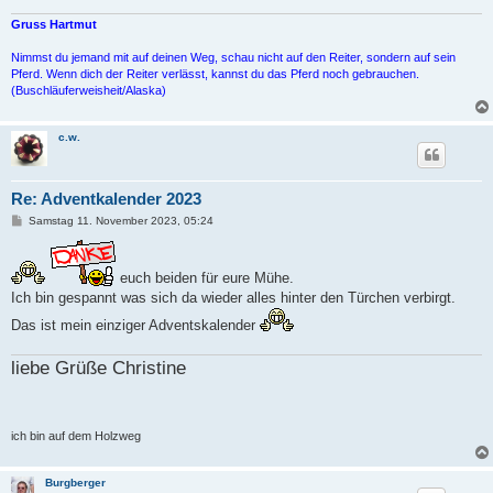
Gruss Hartmut
Nimmst du jemand mit auf deinen Weg, schau nicht auf den Reiter, sondern auf sein
Pferd. Wenn dich der Reiter verlässt, kannst du das Pferd noch gebrauchen.
(Buschläuferweisheit/Alaska)
c.w.
Re: Adventkalender 2023
B
Samstag 11. November 2023, 05:24
e
i
t
r
euch beiden für eure Mühe.
a
Ich bin gespannt was sich da wieder alles hinter den Türchen verbirgt.
g
Das ist mein einziger Adventskalender
liebe Grüße Christine
ich bin auf dem Holzweg
Burgberger