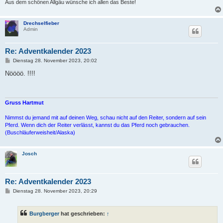
Aus dem schönen Allgäu wünsche ich allen das Beste!
Drechselfieber
Admin
Re: Adventkalender 2023
B
Dienstag 28. November 2023, 20:02
e
i
Nöööö. !!!!
t
r
a
g
Gruss Hartmut
Nimmst du jemand mit auf deinen Weg, schau nicht auf den Reiter, sondern auf sein
Pferd. Wenn dich der Reiter verlässt, kannst du das Pferd noch gebrauchen.
(Buschläuferweisheit/Alaska)
Josch
Re: Adventkalender 2023
B
Dienstag 28. November 2023, 20:29
e
i
t
Burgberger
hat geschrieben:
↑
r
a