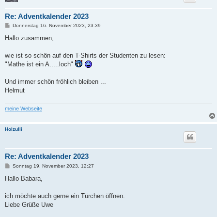
Re: Adventkalender 2023
B
Donnerstag 16. November 2023, 23:39
e
i
Hallo zusammen,
t
r
a
wie ist so schön auf den T-Shirts der Studenten zu lesen:
g
"Mathe ist ein A.....loch"
Und immer schön fröhlich bleiben ...
Helmut
meine Webseite
Holzulli
Re: Adventkalender 2023
B
Sonntag 19. November 2023, 12:27
e
i
Hallo Babara,
t
r
a
ich möchte auch gerne ein Türchen öffnen.
g
Liebe Grüße Uwe