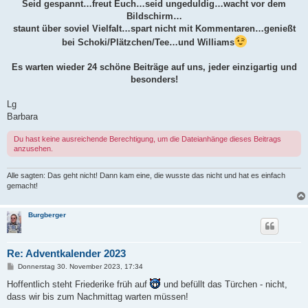
Seid gespannt…freut Euch…seid ungeduldig…wacht vor dem
Bildschirm…
staunt über soviel Vielfalt…spart nicht mit Kommentaren…genießt
bei Schoki/Plätzchen/Tee…und Williams
Es warten wieder 24 schöne Beiträge auf uns, jeder einzigartig und
besonders!
Lg
Barbara
Du hast keine ausreichende Berechtigung, um die Dateianhänge dieses Beitrags
anzusehen.
Alle sagten: Das geht nicht! Dann kam eine, die wusste das nicht und hat es einfach
gemacht!
Burgberger
Re: Adventkalender 2023
B
Donnerstag 30. November 2023, 17:34
e
i
Hoffentlich steht Friederike früh auf
und befüllt das Türchen - nicht,
t
dass wir bis zum Nachmittag warten müssen!
r
a