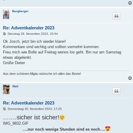
Burgberger
Re: Adventkalender 2023
B
Dienstag 28. November 2023, 20:54
e
i
Ok Josch, jetzt bin ich wieder klarer!
t
Kommentare sind wichtig und sollten vermehrt kommen.
r
a
Freu mich wie Bolle auf Freitag wenns los geht. Bin nur am Samstag
g
etwas abgelenkt.
Grüße Dieter
Aus dem schönen Allgäu wünsche ich allen das Beste!
Mali
Re: Adventkalender 2023
B
Donnerstag 30. November 2023, 17:25
e
…….sicher ist sicher!
i
t
IMG_9832.GIF
r
a
….nur noch wenige Stunden sind es noch….
g