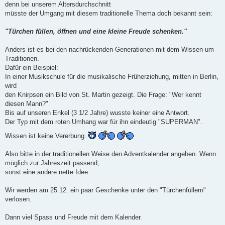
denn bei unserem Altersdurchschnitt
r
a
müsste der Umgang mit diesem traditionelle Thema doch bekannt sein:
g
"Türchen füllen, öffnen und eine kleine Freude schenken."
Anders ist es bei den nachrückenden Generationen mit dem Wissen um
Traditionen.
Dafür ein Beispiel:
In einer Musikschule für die musikalische Früherziehung, mitten in Berlin,
wird
den Knirpsen ein Bild von St. Martin gezeigt. Die Frage: "Wer kennt
diesen Mann?"
Bis auf unseren Enkel (3 1/2 Jahre) wusste keiner eine Antwort.
Der Typ mit dem roten Umhang war für ihn eindeutig "SUPERMAN".
Wissen ist keine Vererbung.
Also bitte in der traditionellen Weise den Adventkalender angehen. Wenn
möglich zur Jahreszeit passend,
sonst eine andere nette Idee.
Wir werden am 25.12. ein paar Geschenke unter den "Türchenfüllern"
verlosen.
Dann viel Spass und Freude mit dem Kalender.