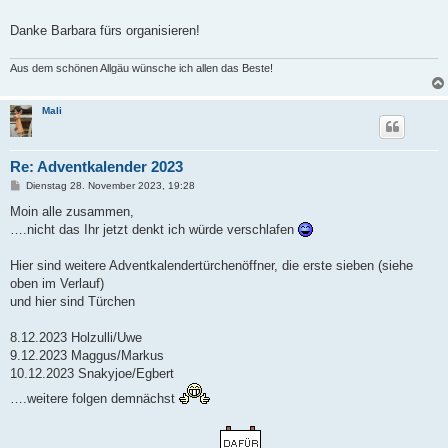
Danke Barbara fürs organisieren!
Aus dem schönen Allgäu wünsche ich allen das Beste!
Mali
Re: Adventkalender 2023
B
Dienstag 28. November 2023, 19:28
e
i
Moin alle zusammen,
t
….nicht das Ihr jetzt denkt ich würde verschlafen
r
a
g
Hier sind weitere Adventkalendertürchenöffner, die erste sieben (siehe
oben im Verlauf)
und hier sind Türchen
8.12.2023 Holzulli/Uwe
9.12.2023 Maggus/Markus
10.12.2023 Snakyjoe/Egbert
….weitere folgen demnächst