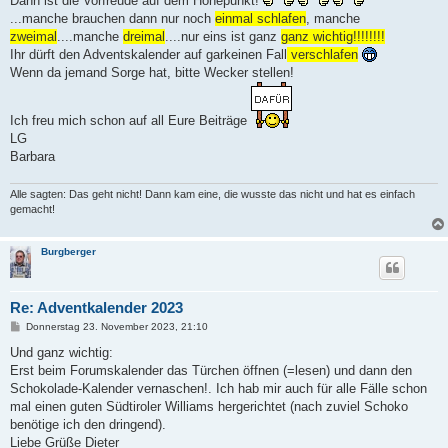
Dann ist die Vorfreude auf dem Höhepunkt!
g
...manche brauchen dann nur noch
einmal schlafen
, manche
zweimal
....manche
dreimal
....nur eins ist ganz
ganz wichtig!!!!!!!!
Ihr dürft den Adventskalender auf garkeinen Fall
verschlafen
Wenn da jemand Sorge hat, bitte Wecker stellen!
Ich freu mich schon auf all Eure Beiträge
LG
Barbara
Alle sagten: Das geht nicht! Dann kam eine, die wusste das nicht und hat es einfach
gemacht!
Burgberger
Re: Adventkalender 2023
B
Donnerstag 23. November 2023, 21:10
e
i
Und ganz wichtig:
t
Erst beim Forumskalender das Türchen öffnen (=lesen) und dann den
r
a
Schokolade-Kalender vernaschen!. Ich hab mir auch für alle Fälle schon
g
mal einen guten Südtiroler Williams hergerichtet (nach zuviel Schoko
benötige ich den dringend).
Liebe Grüße Dieter