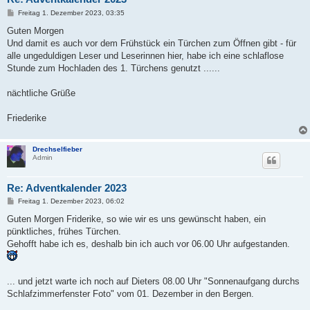
B
Freitag 1. Dezember 2023, 03:35
e
i
Guten Morgen
t
Und damit es auch vor dem Frühstück ein Türchen zum Öffnen gibt - für
r
a
alle ungeduldigen Leser und Leserinnen hier, habe ich eine schlaflose
g
Stunde zum Hochladen des 1. Türchens genutzt ......
nächtliche Grüße
Friederike
Drechselfieber
Admin
Re: Adventkalender 2023
B
Freitag 1. Dezember 2023, 06:02
e
i
Guten Morgen Friderike, so wie wir es uns gewünscht haben, ein
t
pünktliches, frühes Türchen.
r
a
Gehofft habe ich es, deshalb bin ich auch vor 06.00 Uhr aufgestanden.
g
... und jetzt warte ich noch auf Dieters 08.00 Uhr "Sonnenaufgang durchs
Schlafzimmerfenster Foto" vom 01. Dezember in den Bergen.