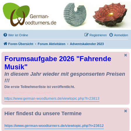
Drechseln und
Kunsthandwerk -
German-Woodturners
*Forum Sauerland*
Der Treffpunkt für Drechsler und Freunde des Kunsthandwerks
Wer ist Online
Registrieren
Anmelden
Foren-Übersicht
Forum Aktivitäten
Adventskalender 2023
Forumsaufgabe 2026 "Fahrende
Musik"
In diesem Jahr wieder mit gesponserten Preisen
!!!
Die erste Teilnehmerliste ist veröffentlicht.
Da kann man noch zusteigen !!
https://www.german-woodturners.de/viewtopic.php?t=23813
Hier findest du unsere Termine
https://www.german-woodturners.de/viewtopic.php?t=23612