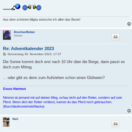
g
Aus dem schönen Allgäu wünsche ich allen das Beste!
Drechselfieber
Admin
Re: Adventkalender 2023
B
Donnerstag 30. November 2023, 17:37
e
i
Die Sonne kommt doch erst nach 10 Uhr über die Berge, dann passt es
t
doch zum Mittag.
r
a
g
... oder gibt es denn zum Aufstehen schon einen Glühwein?
Gruss Hartmut
Nimmst du jemand mit auf deinen Weg, schau nicht auf den Reiter, sondern auf sein
Pferd. Wenn dich der Reiter verlässt, kannst du das Pferd noch gebrauchen.
(Buschläuferweisheit/Alaska)
Mali