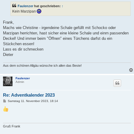
t
Faulenzer
hat geschrieben:
↑
r
a
Kein Marzipan
g
Frank,
Machs wie Christine - irgendeine Schale gefüllt mit Schocko oder
Marzipan herrichten, hast sicher eine kleine Schale und einrn passenden
Deckel! Und immer beim "Öffnen" eines Türchens darfst du ein
Stückchen essen!
Lass es dir schmecken
Dieter
Aus dem schönen Allgäu wünsche ich allen das Beste!
Faulenzer
Admin
Re: Adventkalender 2023
B
Samstag 11. November 2023, 18:14
e
i
t
r
a
g
Gruß Frank