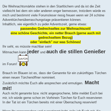
Die Weihnachtsmärkte stehen in den Startlöchern und da ist die Zeit
vielleicht bei dem ein oder anderen enger bemessen, trotzdem würde es
mich und bestimmt viele Forumsleser riesig freuen wenn wir 24 schöne
Adventtürchenüberraschungstage präsentieren können.
Inhaltlich, wie eigentlich zu jeder Adventszeit, gerne etwas:
passendes Gedrechseltes zur Weihnachtszeit!
eine schöne Geschichte, ein netter Brauch (gerne auch mit
gedrechseltem Bezug)
oder "einfach" nur was Schönes!
Ihr seht, es müsste machbar sein!
jeder
auch die stillen Genießer
Mitmachen kann
und
im Forum!
Brauch im Blauen ist es, dass der Genannte für ein zukünftiges Türchen
einen neuen Türchenöffner nominiert.
Macht
Zusätzlich möchte Euch alle ansprechen und ermutigen.
mit!
Auch nicht genannte bzw. nicht angesprochene, bitte meldet Euch bei
mir, ich würde gerne schon im Vorhinein Türchen für Euch reservieren
In der Tat ist ein Türchen bereits mit einer Überrachung reserviert!