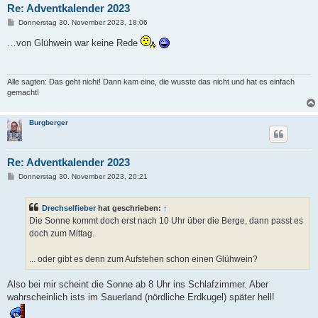
Re: Adventkalender 2023
B
Donnerstag 30. November 2023, 18:06
e
i
…von Glühwein war keine Rede
t
r
a
g
Alle sagten: Das geht nicht! Dann kam eine, die wusste das nicht und hat es einfach
gemacht!
Burgberger
Re: Adventkalender 2023
B
Donnerstag 30. November 2023, 20:21
e
i
t
Drechselfieber
hat geschrieben:
↑
r
a
Die Sonne kommt doch erst nach 10 Uhr über die Berge, dann passt es
g
doch zum Mittag.
... oder gibt es denn zum Aufstehen schon einen Glühwein?
Also bei mir scheint die Sonne ab 8 Uhr ins Schlafzimmer. Aber
wahrscheinlich ists im Sauerland (nördliche Erdkugel) später hell!