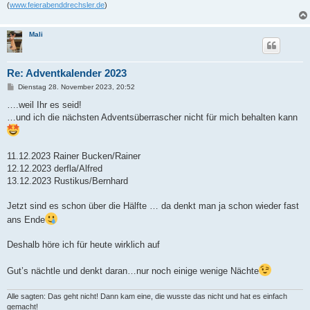
(
www.feierabenddrechsler.de
)
Mali
Re: Adventkalender 2023
B
Dienstag 28. November 2023, 20:52
e
i
….weil Ihr es seid!
t
…und ich die nächsten Adventsüberrascher nicht für mich behalten kann
r
a
g
11.12.2023 Rainer Bucken/Rainer
12.12.2023 derfla/Alfred
13.12.2023 Rustikus/Bernhard
Jetzt sind es schon über die Hälfte … da denkt man ja schon wieder fast
ans Ende
Deshalb höre ich für heute wirklich auf
Gut’s nächtle und denkt daran…nur noch einige wenige Nächte
Alle sagten: Das geht nicht! Dann kam eine, die wusste das nicht und hat es einfach
gemacht!