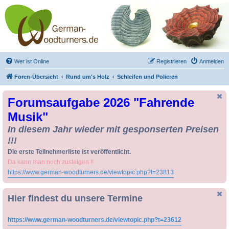
Drechseln und
Kunsthandwerk -
German-Woodturners
*Forum Sauerland*
Der Treffpunkt für Drechsler und Freunde des Kunsthandwerks
Wer ist Online
Registrieren
Anmelden
Foren-Übersicht
Rund um's Holz
Schleifen und Polieren
Forumsaufgabe 2026 "Fahrende
Musik"
In diesem Jahr wieder mit gesponserten Preisen
!!!
Die erste Teilnehmerliste ist veröffentlicht.
Da kann man noch zusteigen !!
https://www.german-woodturners.de/viewtopic.php?t=23813
Hier findest du unsere Termine
https://www.german-woodturners.de/viewtopic.php?t=23612