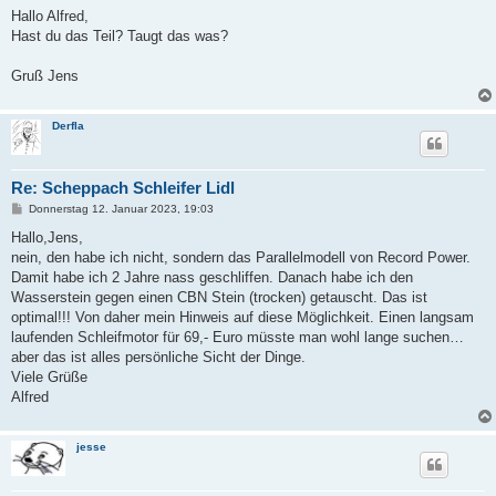
i
Hallo Alfred,
t
Hast du das Teil? Taugt das was?
r
a
g
Gruß Jens
Derfla
Re: Scheppach Schleifer Lidl
B
Donnerstag 12. Januar 2023, 19:03
e
i
Hallo,Jens,
t
nein, den habe ich nicht, sondern das Parallelmodell von Record Power.
r
a
Damit habe ich 2 Jahre nass geschliffen. Danach habe ich den
g
Wasserstein gegen einen CBN Stein (trocken) getauscht. Das ist
optimal!!! Von daher mein Hinweis auf diese Möglichkeit. Einen langsam
laufenden Schleifmotor für 69,- Euro müsste man wohl lange suchen…
aber das ist alles persönliche Sicht der Dinge.
Viele Grüße
Alfred
jesse