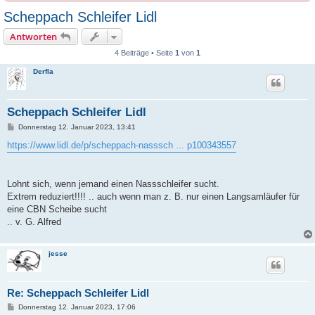
Scheppach Schleifer Lidl
Antworten
4 Beiträge • Seite
1
von
1
Derfla
Scheppach Schleifer Lidl
B
Donnerstag 12. Januar 2023, 13:41
e
i
https://www.lidl.de/p/scheppach-nasssch ... p100343557
t
r
a
g
Lohnt sich, wenn jemand einen Nassschleifer sucht.
Extrem reduziert!!!! .. auch wenn man z. B. nur einen Langsamläufer für
eine CBN Scheibe sucht
.. v. G. Alfred
jesse
Re: Scheppach Schleifer Lidl
B
Donnerstag 12. Januar 2023, 17:06
e