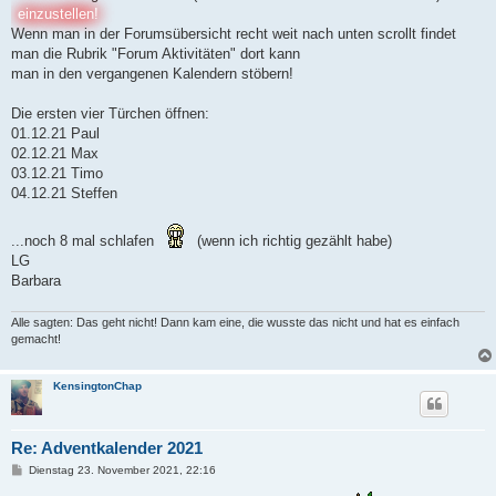
einzustellen!
Wenn man in der Forumsübersicht recht weit nach unten scrollt findet
man die Rubrik "Forum Aktivitäten" dort kann
man in den vergangenen Kalendern stöbern!
Die ersten vier Türchen öffnen:
01.12.21 Paul
02.12.21 Max
03.12.21 Timo
04.12.21 Steffen
...noch 8 mal schlafen
(wenn ich richtig gezählt habe)
LG
Barbara
Alle sagten: Das geht nicht! Dann kam eine, die wusste das nicht und hat es einfach
gemacht!
KensingtonChap
Re: Adventkalender 2021
B
Dienstag 23. November 2021, 22:16
e
i