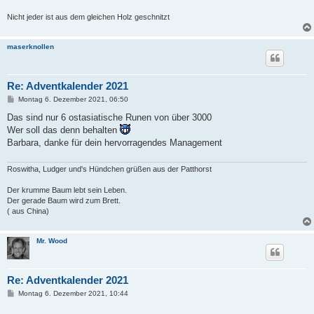
Nicht jeder ist aus dem gleichen Holz geschnitzt
maserknollen
Re: Adventkalender 2021
B
Montag 6. Dezember 2021, 06:50
e
i
Das sind nur 6 ostasiatische Runen von über 3000
t
Wer soll das denn behalten
r
a
Barbara, danke für dein hervorragendes Management
g
Roswitha, Ludger und's Hündchen grüßen aus der Patthorst
Der krumme Baum lebt sein Leben.
Der gerade Baum wird zum Brett.
( aus China)
Mr. Wood
Re: Adventkalender 2021
B
Montag 6. Dezember 2021, 10:44
e
i