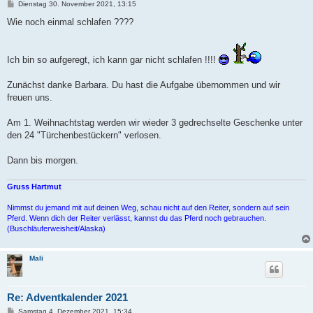
B
Dienstag 30. November 2021, 13:15
e
i
Wie noch einmal schlafen ????
t
r
a
g
Ich bin so aufgeregt, ich kann gar nicht schlafen !!!!
Zunächst danke Barbara. Du hast die Aufgabe übernommen und wir
freuen uns.
Am 1. Weihnachtstag werden wir wieder 3 gedrechselte Geschenke unter
den 24 "Türchenbestückern" verlosen.
Dann bis morgen.
Gruss Hartmut
Nimmst du jemand mit auf deinen Weg, schau nicht auf den Reiter, sondern auf sein
Pferd. Wenn dich der Reiter verlässt, kannst du das Pferd noch gebrauchen.
(Buschläuferweisheit/Alaska)
Mali
Re: Adventkalender 2021
B
Samstag 4. Dezember 2021, 15:34