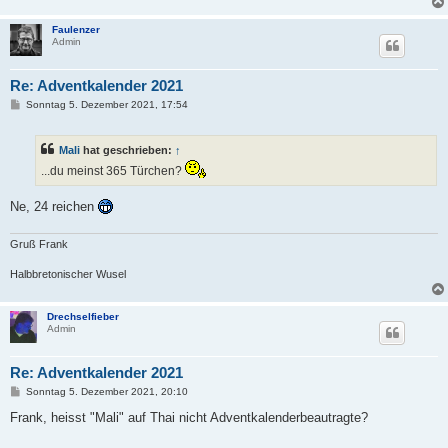
Faulenzer
Admin
Re: Adventkalender 2021
B
Sonntag 5. Dezember 2021, 17:54
e
i
t
Mali
hat geschrieben:
↑
r
a
...du meinst 365 Türchen?
g
Ne, 24 reichen
Gruß Frank
Halbbretonischer Wusel
Drechselfieber
Admin
Re: Adventkalender 2021
B
Sonntag 5. Dezember 2021, 20:10
e
i
Frank, heisst "Mali" auf Thai nicht Adventkalenderbeautragte?
t
r