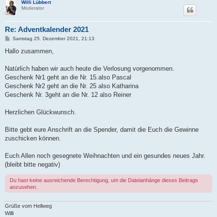
Willi Lübbert
Moderator
Re: Adventkalender 2021
B
Samstag 25. Dezember 2021, 21:13
e
i
Hallo zusammen,
t
r
a
Natürlich haben wir auch heute die Verlosung vorgenommen.
g
Geschenk Nr1 geht an die Nr. 15.also Pascal
Geschenk Nr2 geht an die Nr. 25 also Katharina
Geschenk Nr. 3geht an die Nr. 12 also Reiner
Herzlichen Glückwunsch.
Bitte gebt eure Anschrift an die Spender, damit die Euch die Gewinne
zuschicken können.
Euch Allen noch gesegnete Weihnachten und ein gesundes neues Jahr.
(bleibt bitte negativ)
Du hast keine ausreichende Berechtigung, um die Dateianhänge dieses Beitrags
anzusehen.
Grüße vom Hellweg
Willi