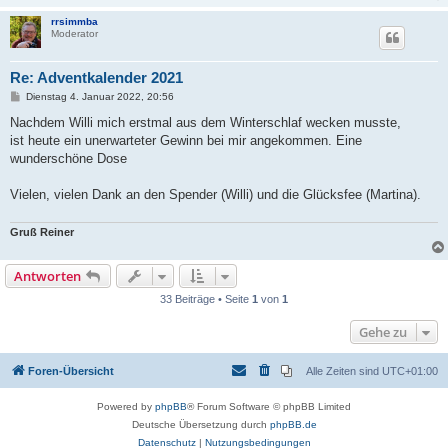
rrsimmba
Moderator
Re: Adventkalender 2021
B
Dienstag 4. Januar 2022, 20:56
e
i
Nachdem Willi mich erstmal aus dem Winterschlaf wecken musste,
t
ist heute ein unerwarteter Gewinn bei mir angekommen. Eine
r
a
wunderschöne Dose
g
Vielen, vielen Dank an den Spender (Willi) und die Glücksfee (Martina).
Gruß Reiner
Antworten
33 Beiträge • Seite
1
von
1
Gehe zu
Foren-Übersicht
Alle Zeiten sind
UTC+01:00
Powered by
phpBB
® Forum Software © phpBB Limited
Deutsche Übersetzung durch
phpBB.de
Datenschutz
|
Nutzungsbedingungen