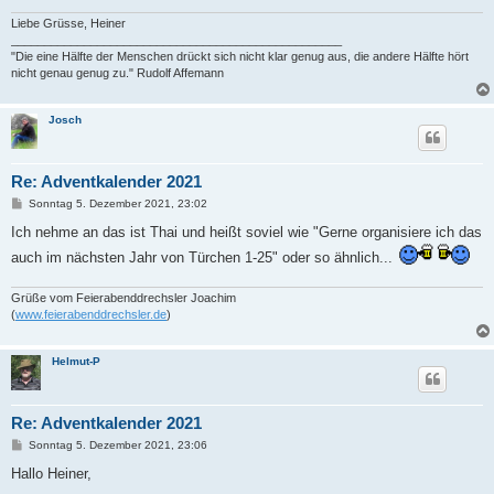
Liebe Grüsse, Heiner
__________________________________________________
"Die eine Hälfte der Menschen drückt sich nicht klar genug aus, die andere Hälfte hört
nicht genau genug zu." Rudolf Affemann
Josch
Re: Adventkalender 2021
B
Sonntag 5. Dezember 2021, 23:02
e
i
Ich nehme an das ist Thai und heißt soviel wie "Gerne organisiere ich das
t
auch im nächsten Jahr von Türchen 1-25" oder so ähnlich...
r
a
g
Grüße vom Feierabenddrechsler Joachim
(
www.feierabenddrechsler.de
)
Helmut-P
Re: Adventkalender 2021
B
Sonntag 5. Dezember 2021, 23:06
e
i
Hallo Heiner,
t