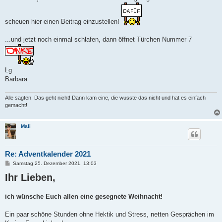
scheuen hier einen Beitrag einzustellen!
...und jetzt noch einmal schlafen, dann öffnet Türchen Nummer 7
Lg
Barbara
Alle sagten: Das geht nicht! Dann kam eine, die wusste das nicht und hat es einfach
gemacht!
Mali
Re: Adventkalender 2021
B
Samstag 25. Dezember 2021, 13:03
e
Ihr Lieben,
i
t
r
a
ich wünsche Euch allen eine gesegnete Weihnacht!
g
Ein paar schöne Stunden ohne Hektik und Stress, netten Gesprächen im