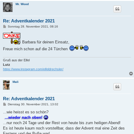
Mr. Wood
Re: Adventkalender 2021
B
Sonntag 28. November 2021, 08:16
e
i
t
r
Barbara für deinen Einsatz,
a
g
Freue mich schon auf die 24 Türchen
Gruß aus der Eifel
Lutz
https://www.instagram.com/eifeldrechsler/
Mali
Re: Adventkalender 2021
B
Dienstag 30. November 2021, 13:02
e
i
...wie heisst es so schön?
t
...wieder nach oben!
r
a
...nur noch 24 Tage und der Rest von heute bis zum heiligen Abend!
g
Es ist heute kaum noch vorstellbar, dass der Advent mal eine Zeit des
Fastens und der Buße war!