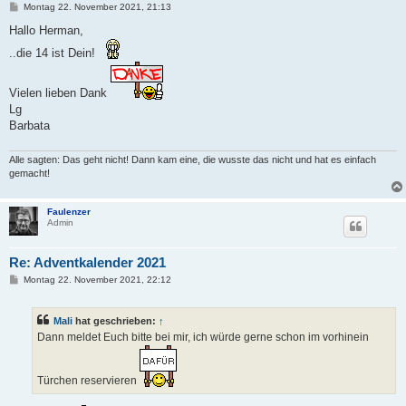
B
Montag 22. November 2021, 21:13
e
i
Hallo Herman,
t
r
..die 14 ist Dein!
a
g
Vielen lieben Dank
Lg
Barbata
Alle sagten: Das geht nicht! Dann kam eine, die wusste das nicht und hat es einfach
gemacht!
Faulenzer
Admin
Re: Adventkalender 2021
B
Montag 22. November 2021, 22:12
e
i
t
Mali
hat geschrieben:
↑
r
a
Dann meldet Euch bitte bei mir, ich würde gerne schon im vorhinein
g
Türchen reservieren