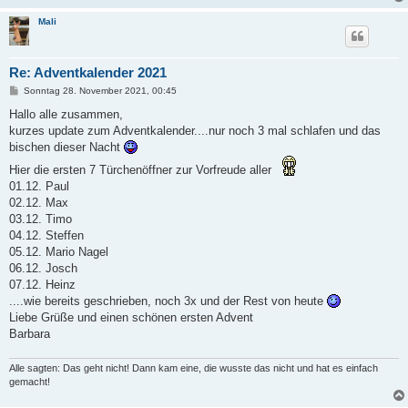
Mali
Re: Adventkalender 2021
B
Sonntag 28. November 2021, 00:45
e
i
Hallo alle zusammen,
t
kurzes update zum Adventkalender....nur noch 3 mal schlafen und das
r
a
bischen dieser Nacht
g
Hier die ersten 7 Türchenöffner zur Vorfreude aller
01.12. Paul
02.12. Max
03.12. Timo
04.12. Steffen
05.12. Mario Nagel
06.12. Josch
07.12. Heinz
....wie bereits geschrieben, noch 3x und der Rest von heute
Liebe Grüße und einen schönen ersten Advent
Barbara
Alle sagten: Das geht nicht! Dann kam eine, die wusste das nicht und hat es einfach
gemacht!