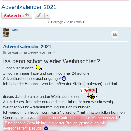
Adventkalender 2021
Antworten
33 Beiträge • Seite
1
von
1
Mali
Adventkalender 2021
B
Montag 22. November 2021, 19:08
e
Iss denn schon wieder Weihnachten?
i
t
r
...noch nicht ganz!
a
...noch ein paar Tage und dann nochmal 24 schöne
g
Adventtürchenüberraschungstage!
Ich habe die Erlaubnis von fast höchster Stelle (Faulenzer) und darf
dieses Jahr die einleitenden Worte schreiben
Auch dieses Jahr oder gerade dieses Jahr möchten wir ein wenig
Weihnacht- und Adventstimmung ins Forum bringen.
Ich würde mich freuen wenn wir 24 „Türchen“ mit Inhalten füllen könnten.
Gerne natürlich was
passendes Gedrechseltes zur Weihnachtszeit
!
Eine schöne Geschichte, ein netter Brauch (gerne auch mit
gedrechseltem Bezug)