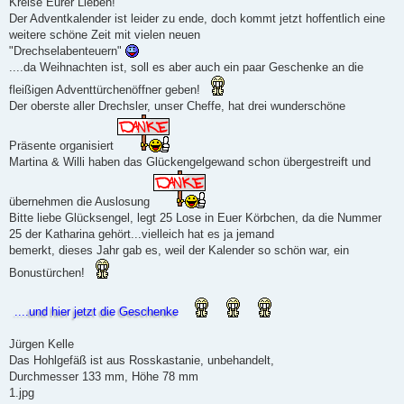
Kreise Eurer Lieben!
Der Adventkalender ist leider zu ende, doch kommt jetzt hoffentlich eine
weitere schöne Zeit mit vielen neuen
"Drechselabenteuern"
....da Weihnachten ist, soll es aber auch ein paar Geschenke an die
fleißigen Adventtürchenöffner geben!
Der oberste aller Drechsler, unser Cheffe, hat drei wunderschöne
Präsente organisiert
Martina & Willi haben das Glückengelgewand schon übergestreift und
übernehmen die Auslosung
Bitte liebe Glücksengel, legt 25 Lose in Euer Körbchen, da die Nummer
25 der Katharina gehört...vielleich hat es ja jemand
bemerkt, dieses Jahr gab es, weil der Kalender so schön war, ein
Bonustürchen!
....und hier jetzt die Geschenke
Jürgen Kelle
Das Hohlgefäß ist aus Rosskastanie, unbehandelt,
Durchmesser 133 mm, Höhe 78 mm
1.jpg