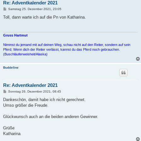
Re: Adventkalender 2021
B
Samstag 25. Dezember 2021, 23:05
e
i
Toll, dann warte ich auf die Pn von Katharina.
t
r
a
g
Gruss Hartmut
Nimmst du jemand mit auf deinen Weg, schau nicht auf den Reiter, sondern auf sein
Pferd. Wenn dich der Reiter verlässt, kannst du das Pferd noch gebrauchen.
(Buschläuferweisheit/Alaska)
Buddeline
Re: Adventkalender 2021
B
Sonntag 26. Dezember 2021, 08:45
e
i
Dankeschön, damit habe ich nicht gerechnet.
t
Umso größer die Freude.
r
a
g
Glückwunsch auch an die beiden anderen Gewinner.
Grüße
Katharina