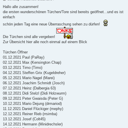
e
i
Hallo alle zusammen!
t
die ersten wunderschönen Türchen/Tore sind bereits geöffnet...und es ist
r
a
einfach
g
schön jeden Tag eine neue Überraschung sehen zu dürfen!
Die Türchen sind alle vergeben!
Zur Übersicht hier alle noch einmal auf einem Blick
Türchen Öffner
01.12.2021 Paul (PaRay)
02.12.2021 Max (Kensington Chap)
03.12.2021 Timo (Timo)
04.12.2021 Steffen Grix (Kugeldreher)
05.12.2021 Mario Nagel (Marei)
06.12.2021 Joachim Schmidt (Josch)
07.12.2021 Heinz (Dalbergia 63)
08.12.2021 Didi Stelzl (Didi Holzwurm)
09.12.2021 Peter Gwaisda (Peter G)
10.12.2021 Mario Dejung (drmariod)
11.12.2021 Daniel Flückiger (mephy)
12.12.2021 Reiner Rieb (rrsimba)
13.12.2021 Josef (Colt45)
14.12.2021 Hermann (Minidrechsler)