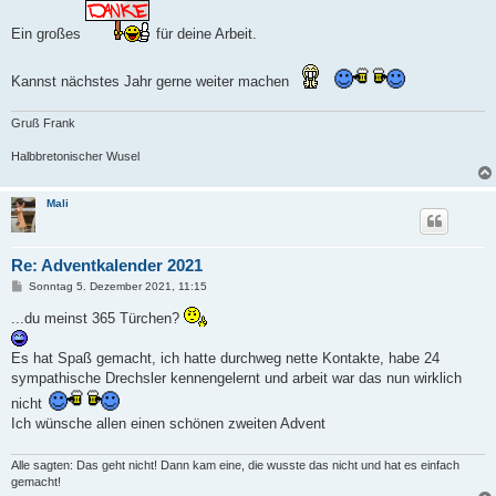
i
t
r
Ein großes
für deine Arbeit.
a
g
Kannst nächstes Jahr gerne weiter machen
Gruß Frank
Halbbretonischer Wusel
Mali
Re: Adventkalender 2021
B
Sonntag 5. Dezember 2021, 11:15
e
i
...du meinst 365 Türchen?
t
r
a
Es hat Spaß gemacht, ich hatte durchweg nette Kontakte, habe 24
g
sympathische Drechsler kennengelernt und arbeit war das nun wirklich
nicht
Ich wünsche allen einen schönen zweiten Advent
Alle sagten: Das geht nicht! Dann kam eine, die wusste das nicht und hat es einfach
gemacht!