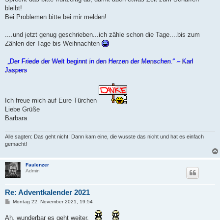
bleibt!
Bei Problemen bitte bei mir melden!
....und jetzt genug geschrieben...ich zähle schon die Tage....bis zum
Zählen der Tage bis Weihnachten
„Der Friede der Welt beginnt in den Herzen der Menschen.“ – Karl
Jaspers
Ich freue mich auf Eure Türchen
Liebe Grüße
Barbara
Alle sagten: Das geht nicht! Dann kam eine, die wusste das nicht und hat es einfach
gemacht!
Faulenzer
Admin
Re: Adventkalender 2021
B
Montag 22. November 2021, 19:54
e
i
Ah, wunderbar es geht weiter.
t