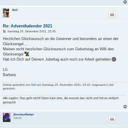
Mali
Re: Adventkalender 2021
B
Samstag 25. Dezember 2021, 22:35
e
i
Herzlichen Glückwunsch an die Gewinner und besonders an einen der
t
Glücksengel....
r
a
Meinen recht herzlichen Glückwunsch zum Geburtstag an Willi den
g
Glücksengel
Hab ich Dich auf Deinem Jubeltag auch noch zur Arbeit getrieben
LG
Barbara
Zuletzt geändert von
Mali
am Samstag 25. Dezember 2021, 23:10, insgesamt 1-mal
geändert.
Alle sagten: Das geht nicht! Dann kam eine, die wusste das nicht und hat es einfach
gemacht!
Drechselfieber
Admin