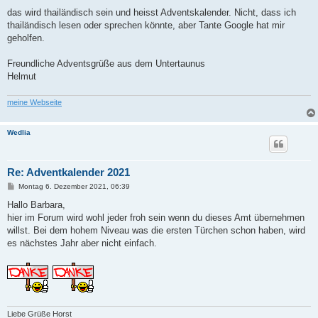
r
a
das wird thailändisch sein und heisst Adventskalender. Nicht, dass ich
g
thailändisch lesen oder sprechen könnte, aber Tante Google hat mir
geholfen.
Freundliche Adventsgrüße aus dem Untertaunus
Helmut
meine Webseite
Wedlia
Re: Adventkalender 2021
B
Montag 6. Dezember 2021, 06:39
e
i
Hallo Barbara,
t
hier im Forum wird wohl jeder froh sein wenn du dieses Amt übernehmen
r
a
willst. Bei dem hohem Niveau was die ersten Türchen schon haben, wird
g
es nächstes Jahr aber nicht einfach.
Liebe Grüße Horst