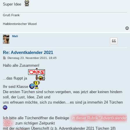
Super Idee
Gruß Frank
Halbbretonischer Wusel
Mali
Re: Adventkalender 2021
B
Dienstag 23. November 2021, 18:45
e
i
Hallo alle Zusammen!
t
r
a
...das fluppt ja
g
Ihr seid Klasse
Die ersten Türchen sind schon vergeben, was jetzt aber keinen hindern
soll, der Lust, Idee, Zeit und
uns erfreuen möchte, sich zu melden....es sind ja immerhin 24 Türchen
Ich bitte alle Türchenöffner die Beiträge
in dieser Rubrik "Adventkalender
2021"
zum richtigen Zeitpunkt
mit der richtigen Überschrift (z.b. Adventkalender 2021 Türchen 18)