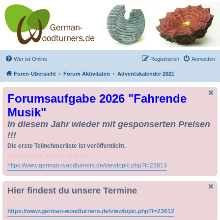
Drechseln und
Kunsthandwerk -
German-Woodturners
*Forum Sauerland*
Der Treffpunkt für Drechsler und Freunde des Kunsthandwerks
Wer ist Online
Registrieren
Anmelden
Foren-Übersicht
Forum Aktivitäten
Adventskalender 2021
Forumsaufgabe 2026 "Fahrende
Musik"
In diesem Jahr wieder mit gesponserten Preisen
!!!
Die erste Teilnehmerliste ist veröffentlicht.
Da kann man noch zusteigen !!
https://www.german-woodturners.de/viewtopic.php?t=23813
Hier findest du unsere Termine
https://www.german-woodturners.de/viewtopic.php?t=23612