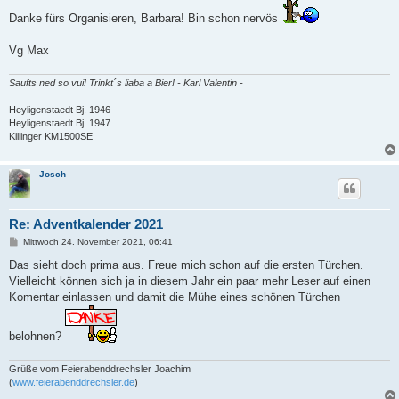
t
Danke fürs Organisieren, Barbara! Bin schon nervös
r
a
g
Vg Max
Saufts ned so vui! Trinkt´s liaba a Bier! - Karl Valentin -
Heyligenstaedt Bj. 1946
Heyligenstaedt Bj. 1947
Killinger KM1500SE
Josch
Re: Adventkalender 2021
B
Mittwoch 24. November 2021, 06:41
e
i
Das sieht doch prima aus. Freue mich schon auf die ersten Türchen.
t
Vielleicht können sich ja in diesem Jahr ein paar mehr Leser auf einen
r
a
Komentar einlassen und damit die Mühe eines schönen Türchen
g
belohnen?
Grüße vom Feierabenddrechsler Joachim
(
www.feierabenddrechsler.de
)