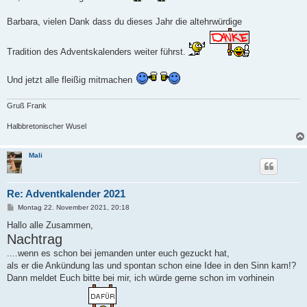
r
a
Barbara, vielen Dank dass du dieses Jahr die altehrwürdige
g
Tradition des Adventskalenders weiter führst.
Und jetzt alle fleißig mitmachen
Gruß Frank
Halbbretonischer Wusel
Mali
Re: Adventkalender 2021
B
Montag 22. November 2021, 20:18
e
i
Hallo alle Zusammen,
t
Nachtrag
r
a
....wenn es schon bei jemanden unter euch gezuckt hat,
g
als er die Ankündung las und spontan schon eine Idee in den Sinn kam!?
Dann meldet Euch bitte bei mir, ich würde gerne schon im vorhinein