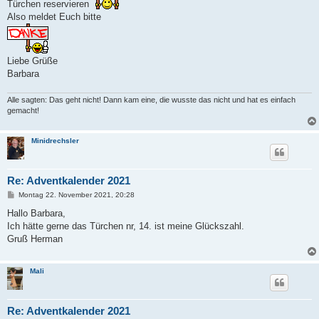
Türchen reservieren
Also meldet Euch bitte
Liebe Grüße
Barbara
Alle sagten: Das geht nicht! Dann kam eine, die wusste das nicht und hat es einfach
gemacht!
Minidrechsler
Re: Adventkalender 2021
B
Montag 22. November 2021, 20:28
e
i
Hallo Barbara,
t
Ich hätte gerne das Türchen nr, 14. ist meine Glückszahl.
r
a
Gruß Herman
g
Mali
Re: Adventkalender 2021