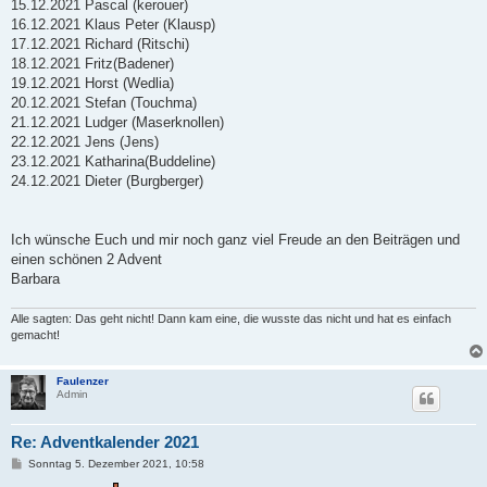
15.12.2021 Pascal (kerouer)
16.12.2021 Klaus Peter (Klausp)
17.12.2021 Richard (Ritschi)
18.12.2021 Fritz(Badener)
19.12.2021 Horst (Wedlia)
20.12.2021 Stefan (Touchma)
21.12.2021 Ludger (Maserknollen)
22.12.2021 Jens (Jens)
23.12.2021 Katharina(Buddeline)
24.12.2021 Dieter (Burgberger)
Ich wünsche Euch und mir noch ganz viel Freude an den Beiträgen und
einen schönen 2 Advent
Barbara
Alle sagten: Das geht nicht! Dann kam eine, die wusste das nicht und hat es einfach
gemacht!
Faulenzer
Admin
Re: Adventkalender 2021
B
Sonntag 5. Dezember 2021, 10:58
e