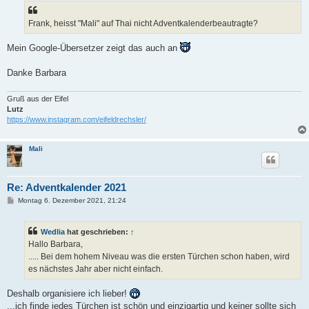
t
r
a
Frank, heisst "Mali" auf Thai nicht Adventkalenderbeautragte?
g
Mein Google-Übersetzer zeigt das auch an
Danke Barbara
Gruß aus der Eifel
Lutz
https://www.instagram.com/eifeldrechsler/
Mali
Re: Adventkalender 2021
B
Montag 6. Dezember 2021, 21:24
e
i
t
Wedlia
hat geschrieben:
↑
r
a
Hallo Barbara,
g
..... Bei dem hohem Niveau was die ersten Türchen schon haben, wird
es nächstes Jahr aber nicht einfach.
Deshalb organisiere ich lieber!
...ich finde jedes Türchen ist schön und einzigartig und keiner sollte sich