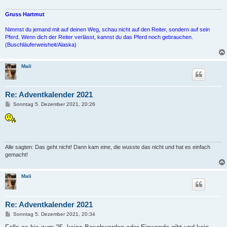
a
g
Gruss Hartmut
Nimmst du jemand mit auf deinen Weg, schau nicht auf den Reiter, sondern auf sein
Pferd. Wenn dich der Reiter verlässt, kannst du das Pferd noch gebrauchen.
(Buschläuferweisheit/Alaska)
Mali
Re: Adventkalender 2021
B
Sonntag 5. Dezember 2021, 20:26
e
i
t
r
a
g
Alle sagten: Das geht nicht! Dann kam eine, die wusste das nicht und hat es einfach
gemacht!
Mali
Re: Adventkalender 2021
B
Sonntag 5. Dezember 2021, 20:34
e
i