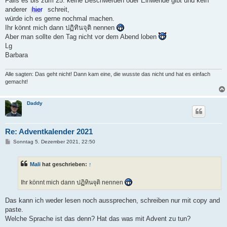
Falls es bis zum 25. keine Beschwerden oder Einwende gibt und kein
t
anderer
hier
schreit,
r
a
würde ich es gerne nochmal machen.
g
Ihr könnt mich dann ปฏิทินจุติ nennen
Aber man sollte den Tag nicht vor dem Abend loben
Lg
Barbara
Alle sagten: Das geht nicht! Dann kam eine, die wusste das nicht und hat es einfach
gemacht!
Daddy
Re: Adventkalender 2021
B
Sonntag 5. Dezember 2021, 22:50
e
i
t
Mali
hat geschrieben:
↑
r
a
g
Ihr könnt mich dann ปฏิทินจุติ nennen
Das kann ich weder lesen noch aussprechen, schreiben nur mit copy and
paste.
Welche Sprache ist das denn? Hat das was mit Advent zu tun?