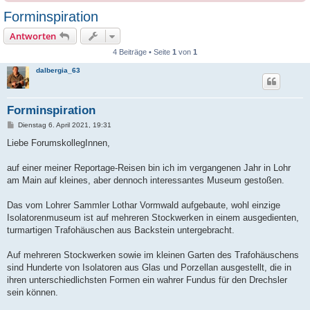
Forminspiration
Antworten
4 Beiträge • Seite
1
von
1
dalbergia_63
Forminspiration
B
Dienstag 6. April 2021, 19:31
e
i
Liebe ForumskollegInnen,
t
r
a
auf einer meiner Reportage-Reisen bin ich im vergangenen Jahr in Lohr
g
am Main auf kleines, aber dennoch interessantes Museum gestoßen.
Das vom Lohrer Sammler Lothar Vormwald aufgebaute, wohl einzige
Isolatorenmuseum ist auf mehreren Stockwerken in einem ausgedienten,
turmartigen Trafohäuschen aus Backstein untergebracht.
Auf mehreren Stockwerken sowie im kleinen Garten des Trafohäuschens
sind Hunderte von Isolatoren aus Glas und Porzellan ausgestellt, die in
ihren unterschiedlichsten Formen ein wahrer Fundus für den Drechsler
sein können.