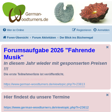
Drechseln und
Kunsthandwerk -
German-Woodturners
*Forum Sauerland*
Der Treffpunkt für Drechsler und Freunde des Kunsthandwerks
Wer ist Online
Registrieren
Anmelden
Foren-Übersicht
Forum Aktivitäten
Der Blick ins Bücherregal
Forumsaufgabe 2026 "Fahrende
Musik"
In diesem Jahr wieder mit gesponserten Preisen
!!!
Die erste Teilnehmerliste ist veröffentlicht.
Da kann man noch zusteigen !!
https://www.german-woodturners.de/viewtopic.php?t=23813
Hier findest du unsere Termine
https://www.german-woodturners.de/viewtopic.php?t=23612