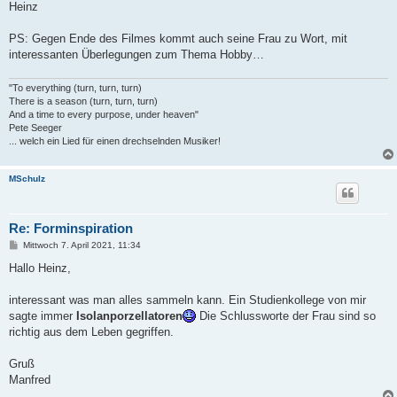
Heinz
PS: Gegen Ende des Filmes kommt auch seine Frau zu Wort, mit
interessanten Überlegungen zum Thema Hobby…
"To everything (turn, turn, turn)
There is a season (turn, turn, turn)
And a time to every purpose, under heaven"
Pete Seeger
... welch ein Lied für einen drechselnden Musiker!
MSchulz
Re: Forminspiration
B
Mittwoch 7. April 2021, 11:34
e
i
Hallo Heinz,
t
r
a
interessant was man alles sammeln kann. Ein Studienkollege von mir
g
sagte immer
Isolanporzellatoren
Die Schlussworte der Frau sind so
richtig aus dem Leben gegriffen.
Gruß
Manfred