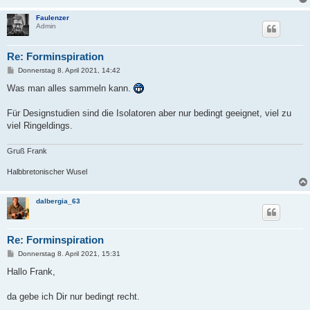
Faulenzer
Admin
Re: Forminspiration
B
Donnerstag 8. April 2021, 14:42
e
i
Was man alles sammeln kann.
t
r
a
Für Designstudien sind die Isolatoren aber nur bedingt geeignet, viel zu
g
viel Ringeldings.
Gruß Frank
Halbbretonischer Wusel
dalbergia_63
Re: Forminspiration
B
Donnerstag 8. April 2021, 15:31
e
i
Hallo Frank,
t
r
a
da gebe ich Dir nur bedingt recht.
g