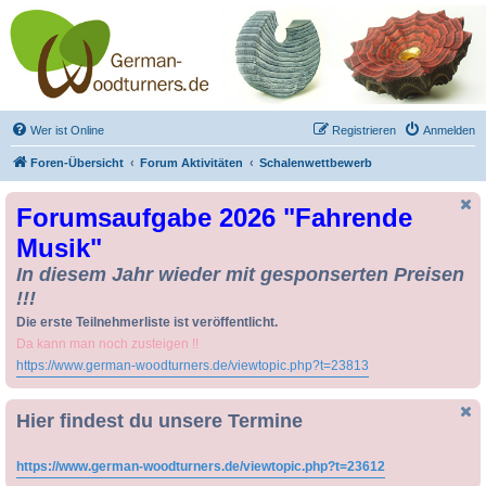
Drechseln und
Kunsthandwerk -
German-Woodturners
*Forum Sauerland*
Der Treffpunkt für Drechsler und Freunde des Kunsthandwerks
Wer ist Online
Registrieren
Anmelden
Foren-Übersicht
Forum Aktivitäten
Schalenwettbewerb
Forumsaufgabe 2026 "Fahrende
Musik"
In diesem Jahr wieder mit gesponserten Preisen
!!!
Die erste Teilnehmerliste ist veröffentlicht.
Da kann man noch zusteigen !!
https://www.german-woodturners.de/viewtopic.php?t=23813
Hier findest du unsere Termine
https://www.german-woodturners.de/viewtopic.php?t=23612