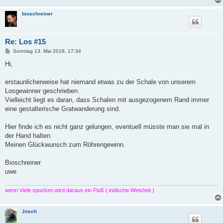
bioschreiner
Re: Los #15
B
Sonntag 13. Mai 2018, 17:34
e
i
Hi,
t
r
a
erstaunlicherweise hat niemand etwas zu der Schale von unserem
g
Losgewinner geschrieben.
Vielleicht liegt es daran, dass Schalen mit ausgezogenem Rand immer
eine gestalterische Gratwanderung sind.
Hier finde ich es nicht ganz gelungen, eventuell müsste man sie mal in
der Hand halten.
Meinen Glückwunsch zum Röhrengewinn.
Bioschreiner
uwe
wenn Viele spucken wird daraus ein Fluß ( indische Weisheit )
Josch