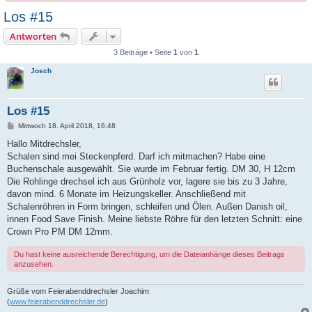
Los #15
Antworten
3 Beiträge • Seite
1
von
1
Josch
Los #15
B
Mittwoch 18. April 2018, 16:48
e
i
Hallo Mitdrechsler,
t
Schalen sind mei Steckenpferd. Darf ich mitmachen? Habe eine
r
a
Buchenschale ausgewählt. Sie wurde im Februar fertig. DM 30, H 12cm
g
Die Rohlinge drechsel ich aus Grünholz vor, lagere sie bis zu 3 Jahre,
davon mind. 6 Monate im Heizungskeller. Anschließend mit
Schalenröhren in Form bringen, schleifen und Ölen. Außen Danish oil,
innen Food Save Finish. Meine liebste Röhre für den letzten Schnitt: eine
Crown Pro PM DM 12mm.
Du hast keine ausreichende Berechtigung, um die Dateianhänge dieses Beitrags
anzusehen.
Grüße vom Feierabenddrechsler Joachim
(
www.feierabenddrechsler.de
)