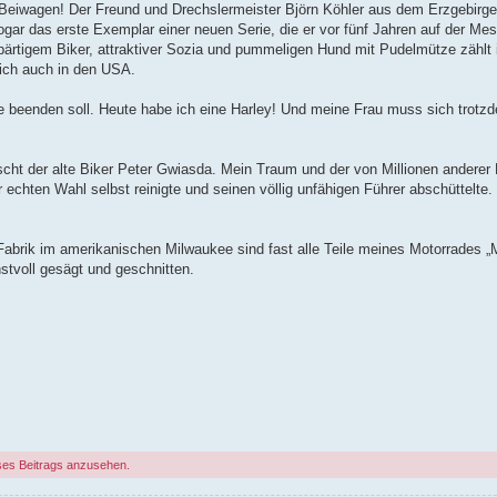
eiwagen! Der Freund und Drechslermeister Björn Köhler aus dem Erzgebirge s
ar das erste Exemplar einer neuen Serie, die er vor fünf Jahren auf der Me
 bärtigem Biker, attraktiver Sozia und pummeligen Hund mit Pudelmütze zählt
lich auch in den USA.
e beenden soll. Heute habe ich eine Harley! Und meine Frau muss sich trotz
nscht der alte Biker Peter Gwiasda. Mein Traum und der von Millionen anderer
r echten Wahl selbst reinigte und seinen völlig unfähigen Führer abschüttelte.
brik im amerikanischen Milwaukee sind fast alle Teile meines Motorrades „
stvoll gesägt und geschnitten.
ses Beitrags anzusehen.