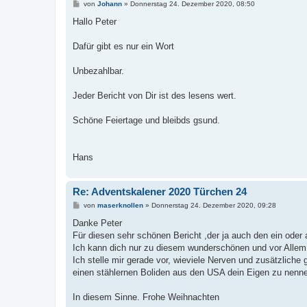
B
von
Johann
»
Donnerstag 24. Dezember 2020, 08:50
e
i
Hallo Peter
t
r
a
Dafür gibt es nur ein Wort
g
Unbezahlbar.
Jeder Bericht von Dir ist des lesens wert.
Schöne Feiertage und bleibds gsund.
Hans
Re: Adventskalener 2020 Türchen 24
B
von
maserknollen
»
Donnerstag 24. Dezember 2020, 09:28
e
i
Danke Peter
t
Für diesen sehr schönen Bericht ,der ja auch den ein ode
r
a
Ich kann dich nur zu diesem wunderschönen und vor All
g
Ich stelle mir gerade vor, wieviele Nerven und zusätzliche 
einen stählernen Boliden aus den USA dein Eigen zu nenn
In diesem Sinne. Frohe Weihnachten