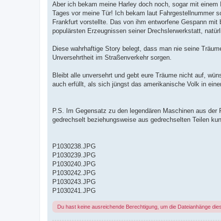
Aber ich bekam meine Harley doch noch, sogar mit einem B
Tages vor meine Tür! Ich bekam laut Fahrgestellnummer sog
Frankfurt vorstellte. Das von ihm entworfene Gespann mit
populärsten Erzeugnissen seiner Drechslerwerkstatt, natür
Diese wahrhaftige Story belegt, dass man nie seine Träum
Unversehrtheit im Straßenverkehr sorgen.
Bleibt alle unversehrt und gebt eure Träume nicht auf, wü
auch erfüllt, als sich jüngst das amerikanische Volk in eine
P.S. Im Gegensatz zu den legendären Maschinen aus der Fa
gedrechselt beziehungsweise aus gedrechselten Teilen kun
P1030238.JPG
P1030239.JPG
P1030240.JPG
P1030242.JPG
P1030243.JPG
P1030241.JPG
Du hast keine ausreichende Berechtigung, um die Dateianhänge die