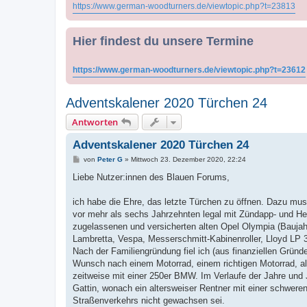
https://www.german-woodturners.de/viewtopic.php?t=23813
Hier findest du unsere Termine
https://www.german-woodturners.de/viewtopic.php?t=23612
Adventskalener 2020 Türchen 24
Antworten
Adventskalener 2020 Türchen 24
B
von
Peter G
»
Mittwoch 23. Dezember 2020, 22:24
e
i
Liebe Nutzer:innen des Blauen Forums,
t
r
a
ich habe die Ehre, das letzte Türchen zu öffnen. Dazu mus
g
vor mehr als sechs Jahrzehnten legal mit Zündapp- und Her
zugelassenen und versicherten alten Opel Olympia (Baujah
Lambretta, Vespa, Messerschmitt-Kabinenroller, Lloyd LP 
Nach der Familiengründung fiel ich (aus finanziellen Gründ
Wunsch nach einem Motorrad, einem richtigen Motorrad, als
zeitweise mit einer 250er BMW. Im Verlaufe der Jahre und J
Gattin, wonach ein altersweiser Rentner mit einer schwe
Straßenverkehrs nicht gewachsen sei.