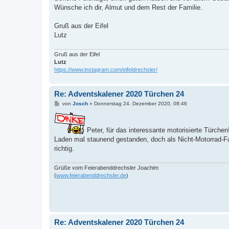
Wünsche ich dir, Almut und dem Rest der Familie.
Gruß aus der Eifel
Lutz
Gruß aus der Eifel
Lutz
https://www.instagram.com/eifeldrechsler/
Re: Adventskalener 2020 Türchen 24
B
von
Josch
»
Donnerstag 24. Dezember 2020, 08:46
e
i
t
r
Peter, für das interessante motorisierte Türch
a
Laden mal staunend gestanden, doch als Nicht-Motorrad-Fan 
g
richtig.
Grüße vom Feierabenddrechsler Joachim
(
www.feierabenddrechsler.de
)
Re: Adventskalener 2020 Türchen 24