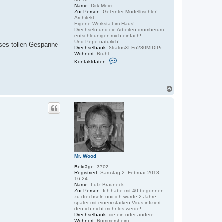
e
Name:
Dirk Meier
n
Zur Person:
Gelernter Modelltischler!
Architekt
Eigene Werkstatt im Haus!
Drechseln und die Arbeiten drumherum
entschleunigen mich einfach!
Und Pepe natürlich!
eses tollen Gespanne
Drechselbank:
StratosXLFu230MIDIPr
Wohnort:
Brühl
K
Kontaktdaten:
o
n
t
a
N
k
a
t
d
c
a
h
t
o
e
b
n
e
v
n
o
n
D
i
Mr. Wood
r
k
Beiträge:
3702
M
Registriert:
Samstag 2. Februar 2013,
16:24
Name:
Lutz Brauneck
Zur Person:
Ich habe mit 40 begonnen
zu drechseln und ich wurde 2 Jahre
später mit einem starken Virus infiziert
den ich nicht mehr los werde!
Drechselbank:
die ein oder andere
Wohnort:
Rommersheim