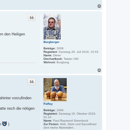
N
a
c
h
o
b
e
rn den Heiligen
n
Burgberger
Beiträge:
3008
Registriert:
Samstag 28. Juli 2018, 15:03
Name:
Dieter
Drechselbank:
Twister 180
Wohnort:
Burgberg
N
a
c
h
o
b
e
ahinter vorzufinden
n
PaRay
tte noch die nötigen
Beiträge:
1094
Registriert:
Samstag 19. Oktober 2019,
01:10
Name:
Paul Raymond Steenbock
en
)
Zur Person:
Holz, Stein und Epoxidharz
sind meine Materialien,