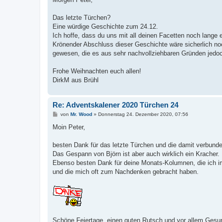
t
r
a
Das letzte Türchen?
g
Eine würdige Geschichte zum 24.12.
Ich hoffe, dass du uns mit all deinen Facetten noch lange 
Krönender Abschluss dieser Geschichte wäre sicherlich noc
gewesen, die es aus sehr nachvollziehbaren Gründen jedoc
Frohe Weihnachten euch allen!
DirkM aus Brühl
Re: Adventskalener 2020 Türchen 24
B
von
Mr. Wood
»
Donnerstag 24. Dezember 2020, 07:56
e
i
Moin Peter,
t
r
a
besten Dank für das letzte Türchen und die damit verbund
g
Das Gespann von Björn ist aber auch wirklich ein Kracher.
Ebenso besten Dank für deine Monats-Kolumnen, die ich i
und die mich oft zum Nachdenken gebracht haben.
Schöne Feiertage, einen guten Rutsch und vor allem Gesun