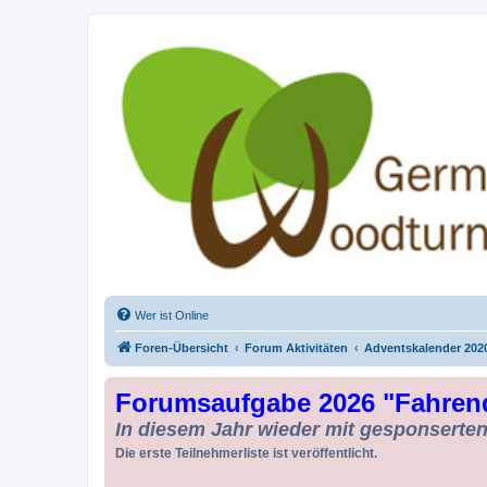
Drechseln und Kunsthandwerk - Ge
Der Treffpunkt für Drechsler und Freunde des Kunsthandwerks
Wer ist Online
Foren-Übersicht
Forum Aktivitäten
Adventskalender 202
Forumsaufgabe 2026 "Fahren
In diesem Jahr wieder mit gesponserten 
Die erste Teilnehmerliste ist veröffentlicht.
Da kann man noch zusteigen !!