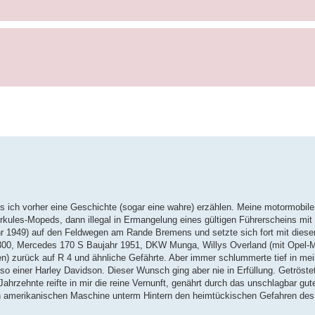
s ich vorher eine Geschichte (sogar eine wahre) erzählen. Meine motormobile
kules-Mopeds, dann illegal in Ermangelung eines gültigen Führerscheins mit
r 1949) auf den Feldwegen am Rande Bremens und setzte sich fort mit diese
300, Mercedes 170 S Baujahr 1951, DKW Munga, Willys Overland (mit Opel-Mo
en) zurück auf R 4 und ähnliche Gefährte. Aber immer schlummerte tief in mei
o einer Harley Davidson. Dieser Wunsch ging aber nie in Erfüllung. Getröste
ahrzehnte reifte in mir die reine Vernunft, genährt durch das unschlagbar gu
ren amerikanischen Maschine unterm Hintern den heimtückischen Gefahren de