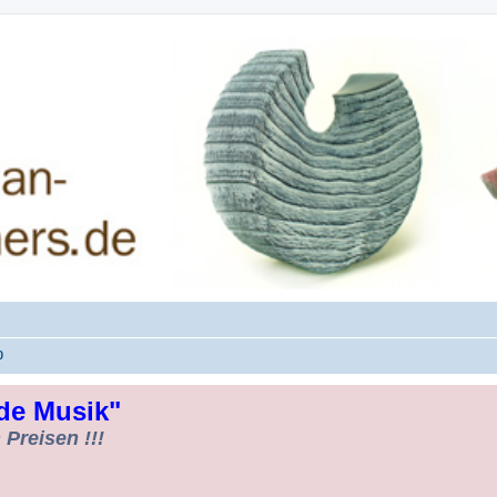
rman-Woodturners *Forum Sauerland*
0
de Musik"
Preisen !!!