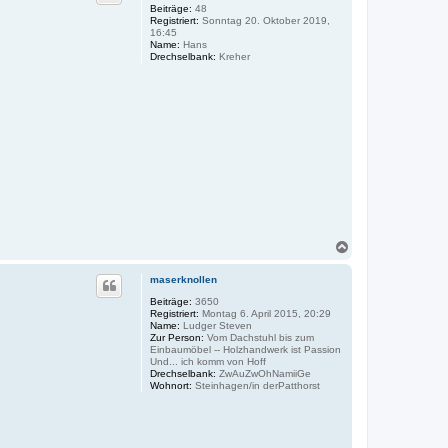
o
Beiträge:
48
d
Registriert:
Sonntag 20. Oktober 2019,
a
b
16:45
t
e
Name:
Hans
e
n
Drechselbank:
Kreher
n
v
o
n
J
o
s
c
h
N
a
c
maserknollen
h
o
Beiträge:
3650
Registriert:
Montag 6. April 2015, 20:29
b
Name:
Ludger Steven
e
Zur Person:
Vom Dachstuhl bis zum
n
Einbaumöbel -- Holzhandwerk ist Passion
Und... ich komm von Hoff
Drechselbank:
ZwAuZwOhNamiiGe
Wohnort:
Steinhagen/in derPatthorst