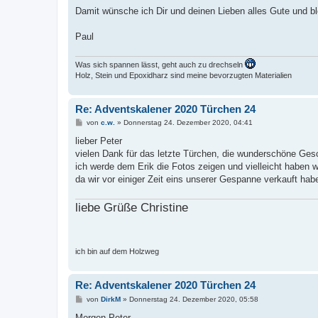
Damit wünsche ich Dir und deinen Lieben alles Gute und b
Paul
Was sich spannen lässt, geht auch zu drechseln
Holz, Stein und Epoxidharz sind meine bevorzugten Materialien
Re: Adventskalener 2020 Türchen 24
B
von
c.w.
»
Donnerstag 24. Dezember 2020, 04:41
e
i
lieber Peter
t
vielen Dank für das letzte Türchen, die wunderschöne Ges
r
a
ich werde dem Erik die Fotos zeigen und vielleicht haben
g
da wir vor einiger Zeit eins unserer Gespanne verkauft habe
liebe Grüße Christine
ich bin auf dem Holzweg
Re: Adventskalener 2020 Türchen 24
B
von
DirkM
»
Donnerstag 24. Dezember 2020, 05:58
e
i
Morgen Peter,