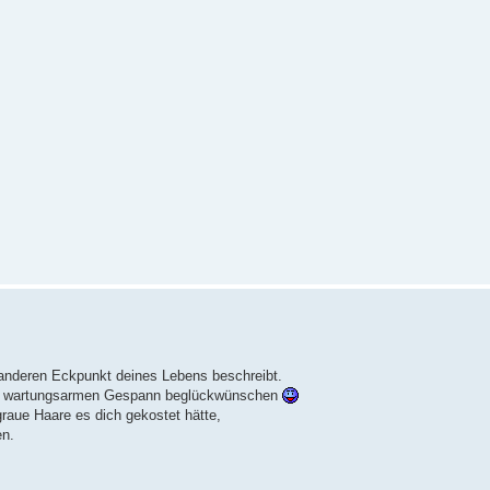
r anderen Eckpunkt deines Lebens beschreibt.
em wartungsarmen Gespann beglückwünschen
graue Haare es dich gekostet hätte,
en.