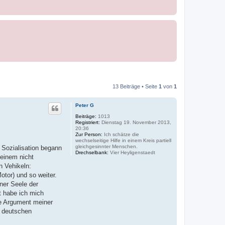
13 Beiträge • Seite
1
von
1
Peter G
Beiträge:
1013
Registriert:
Dienstag 19. November 2013,
20:36
Zur Person:
Ich schätze die
wechselseitige Hilfe in einem Kreis partiell
gleichgesinnter Menschen.
 Sozialisation begann
Drechselbank:
Vier Heyligenstaedt
 einem nicht
n Vehikeln:
tor) und so weiter.
ner Seele der
t habe ich mich
te Argument meiner
s deutschen