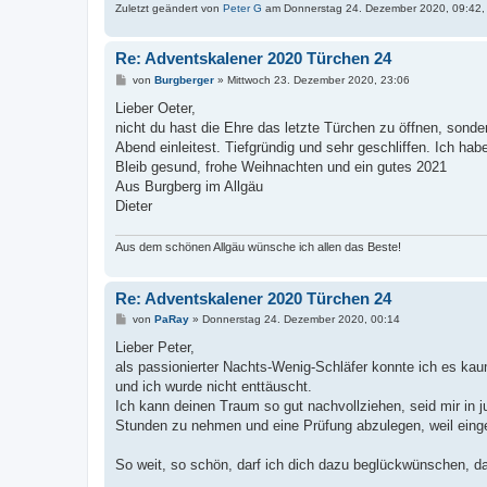
Zuletzt geändert von
Peter G
am Donnerstag 24. Dezember 2020, 09:42, 
Re: Adventskalener 2020 Türchen 24
B
von
Burgberger
»
Mittwoch 23. Dezember 2020, 23:06
e
i
Lieber Oeter,
t
nicht du hast die Ehre das letzte Türchen zu öffnen, sonde
r
a
Abend einleitest. Tiefgründig und sehr geschliffen. Ich hab
g
Bleib gesund, frohe Weihnachten und ein gutes 2021
Aus Burgberg im Allgäu
Dieter
Aus dem schönen Allgäu wünsche ich allen das Beste!
Re: Adventskalener 2020 Türchen 24
B
von
PaRay
»
Donnerstag 24. Dezember 2020, 00:14
e
i
Lieber Peter,
t
als passionierter Nachts-Wenig-Schläfer konnte ich es kau
r
a
und ich wurde nicht enttäuscht.
g
Ich kann deinen Traum so gut nachvollziehen, seid mir in 
Stunden zu nehmen und eine Prüfung abzulegen, weil einge
So weit, so schön, darf ich dich dazu beglückwünschen, d