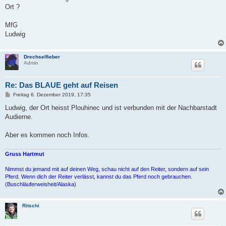
t
Ort ?
r
a
g
MfG
Ludwig
Drechselfieber
Admin
Re: Das BLAUE geht auf Reisen
B
Freitag 6. Dezember 2019, 17:35
e
i
Ludwig, der Ort heisst Plouhinec und ist verbunden mit der Nachbarstadt
t
Audierne.
r
a
g
Aber es kommen noch Infos.
Gruss Hartmut
Nimmst du jemand mit auf deinen Weg, schau nicht auf den Reiter, sondern auf sein
Pferd. Wenn dich der Reiter verlässt, kannst du das Pferd noch gebrauchen.
(Buschläuferweisheit/Alaska)
Ritschi