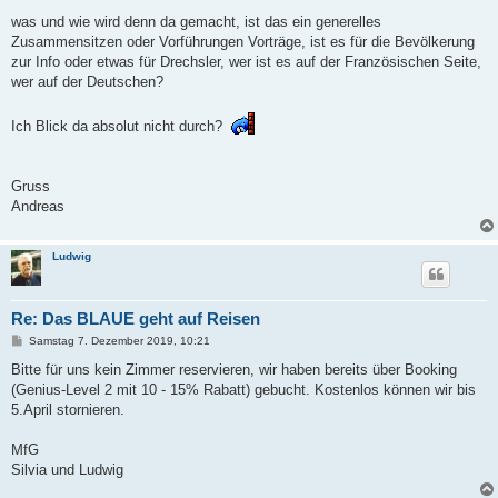
r
a
was und wie wird denn da gemacht, ist das ein generelles
g
Zusammensitzen oder Vorführungen Vorträge, ist es für die Bevölkerung
zur Info oder etwas für Drechsler, wer ist es auf der Französischen Seite,
wer auf der Deutschen?
Ich Blick da absolut nicht durch?
Gruss
Andreas
Ludwig
Re: Das BLAUE geht auf Reisen
B
Samstag 7. Dezember 2019, 10:21
e
i
Bitte für uns kein Zimmer reservieren, wir haben bereits über Booking
t
(Genius-Level 2 mit 10 - 15% Rabatt) gebucht. Kostenlos können wir bis
r
a
5.April stornieren.
g
MfG
Silvia und Ludwig