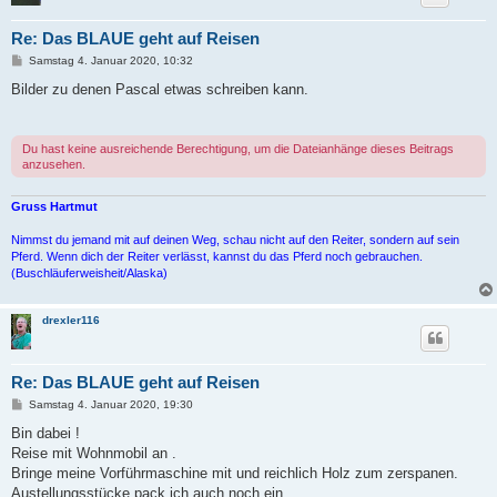
Re: Das BLAUE geht auf Reisen
B
Samstag 4. Januar 2020, 10:32
e
i
Bilder zu denen Pascal etwas schreiben kann.
t
r
a
g
Du hast keine ausreichende Berechtigung, um die Dateianhänge dieses Beitrags
anzusehen.
Gruss Hartmut
Nimmst du jemand mit auf deinen Weg, schau nicht auf den Reiter, sondern auf sein
Pferd. Wenn dich der Reiter verlässt, kannst du das Pferd noch gebrauchen.
(Buschläuferweisheit/Alaska)
drexler116
Re: Das BLAUE geht auf Reisen
B
Samstag 4. Januar 2020, 19:30
e
i
Bin dabei !
t
Reise mit Wohnmobil an .
r
a
Bringe meine Vorführmaschine mit und reichlich Holz zum zerspanen.
g
Austellungsstücke pack ich auch noch ein.