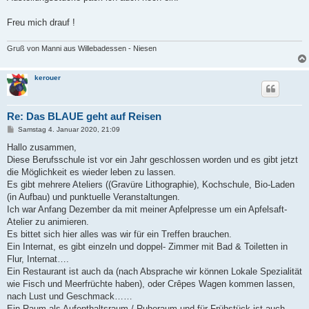
Freu mich drauf !
Gruß von Manni aus Willebadessen - Niesen
kerouer
Re: Das BLAUE geht auf Reisen
B
Samstag 4. Januar 2020, 21:09
e
i
Hallo zusammen,
t
Diese Berufsschule ist vor ein Jahr geschlossen worden und es gibt jetzt
r
a
die Möglichkeit es wieder leben zu lassen.
g
Es gibt mehrere Ateliers ((Gravüre Lithographie), Kochschule, Bio-Laden
(in Aufbau) und punktuelle Veranstaltungen.
Ich war Anfang Dezember da mit meiner Apfelpresse um ein Apfelsaft-
Atelier zu animieren.
Es bittet sich hier alles was wir für ein Treffen brauchen.
Ein Internat, es gibt einzeln und doppel- Zimmer mit Bad & Toiletten in
Flur, Internat….
Ein Restaurant ist auch da (nach Absprache wir können Lokale Spezialität
wie Fisch und Meerfrüchte haben), oder Crêpes Wagen kommen lassen,
nach Lust und Geschmack……
Ein Raum als Aufenthaltsraum / Ruheraum und für Frühstück ist auch