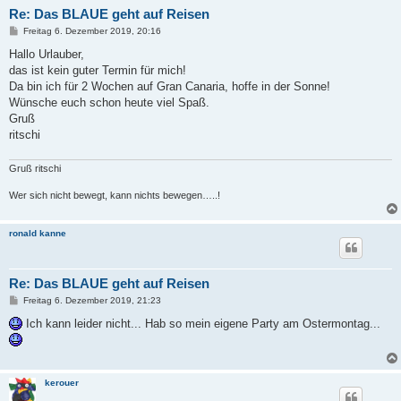
Re: Das BLAUE geht auf Reisen
B
Freitag 6. Dezember 2019, 20:16
e
i
Hallo Urlauber,
t
das ist kein guter Termin für mich!
r
a
Da bin ich für 2 Wochen auf Gran Canaria, hoffe in der Sonne!
g
Wünsche euch schon heute viel Spaß.
Gruß
ritschi
Gruß ritschi
Wer sich nicht bewegt, kann nichts bewegen…..!
ronald kanne
Re: Das BLAUE geht auf Reisen
B
Freitag 6. Dezember 2019, 21:23
e
i
Ich kann leider nicht... Hab so mein eigene Party am Ostermontag...
t
r
a
g
kerouer