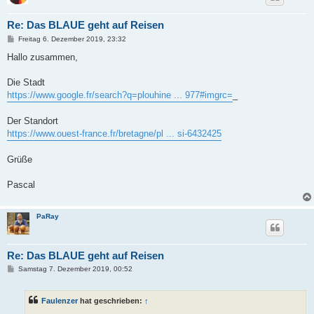
Re: Das BLAUE geht auf Reisen
B
Freitag 6. Dezember 2019, 23:32
e
i
Hallo zusammen,
t
r
a
Die Stadt
g
https://www.google.fr/search?q=plouhine ... 977#imgrc=
_
Der Standort
https://www.ouest-france.fr/bretagne/pl ... si-6432425
Grüße
Pascal
PaRay
Re: Das BLAUE geht auf Reisen
B
Samstag 7. Dezember 2019, 00:52
e
i
t
Faulenzer
hat geschrieben:
↑
r
a