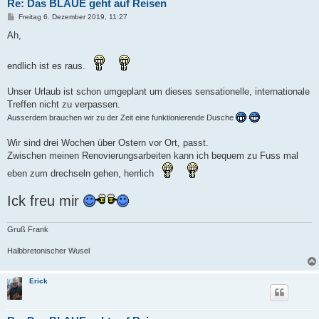
Re: Das BLAUE geht auf Reisen
B
Freitag 6. Dezember 2019, 11:27
e
i
Ah,
t
r
a
endlich ist es raus.
g
Unser Urlaub ist schon umgeplant um dieses sensationelle, internationale
Treffen nicht zu verpassen.
Ausserdem brauchen wir zu der Zeit eine funktionierende Dusche
Wir sind drei Wochen über Ostern vor Ort, passt.
Zwischen meinen Renovierungsarbeiten kann ich bequem zu Fuss mal
eben zum drechseln gehen, herrlich
Ick freu mir
Gruß Frank
Halbbretonischer Wusel
Erick