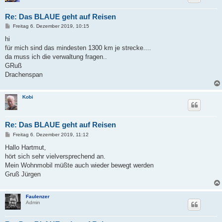
Re: Das BLAUE geht auf Reisen
B
Freitag 6. Dezember 2019, 10:15
e
i
hi
t
für mich sind das mindesten 1300 km je strecke....
r
a
da muss ich die verwaltung fragen..
g
GRuß
Drachenspan
Kobi
Re: Das BLAUE geht auf Reisen
B
Freitag 6. Dezember 2019, 11:12
e
i
Hallo Hartmut,
t
hört sich sehr vielversprechend an.
r
a
Mein Wohnmobil müßte auch wieder bewegt werden
g
Gruß Jürgen
Faulenzer
Admin