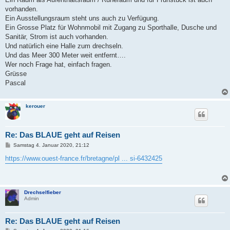
vorhanden.
Ein Ausstellungsraum steht uns auch zu Verfügung.
Ein Grosse Platz für Wohnmobil mit Zugang zu Sporthalle, Dusche und
Sanitär, Strom ist auch vorhanden.
Und natürlich eine Halle zum drechseln.
Und das Meer 300 Meter weit entfernt….
Wer noch Frage hat, einfach fragen.
Grüsse
Pascal
kerouer
Re: Das BLAUE geht auf Reisen
B
Samstag 4. Januar 2020, 21:12
e
i
https://www.ouest-france.fr/bretagne/pl ... si-6432425
t
r
a
g
Drechselfieber
Admin
Re: Das BLAUE geht auf Reisen