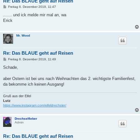
Re: Das BLAUE geht auf Reisen
B
Freitag 6. Dezember 2019, 11:47
e
i
....... und ick melde mir mal an, wa
t
Erick
r
a
g
Mr. Wood
Re: Das BLAUE geht auf Reisen
B
Freitag 6. Dezember 2019, 11:49
e
i
Schade,
t
r
a
aber Ostern ist bei uns nach Weihnachten das 2. wichtigste Familienfest,
g
da bekomme ich keinen Ausgang!
Gruß aus der Eifel
Lutz
https://www.instagram.com/eifeldrechsler/
Drechselfieber
Admin
Re: Das BLAUE geht auf Reisen