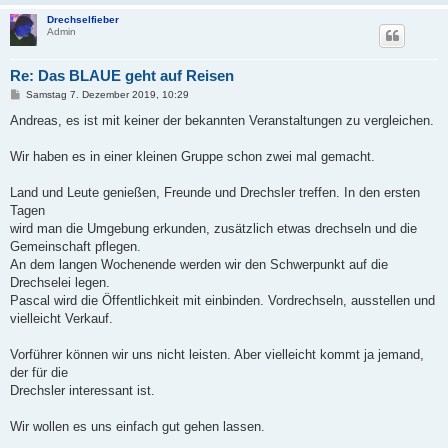
Drechselfieber
Admin
Re: Das BLAUE geht auf Reisen
B
Samstag 7. Dezember 2019, 10:29
e
i
Andreas, es ist mit keiner der bekannten Veranstaltungen zu vergleichen.
t
r
a
Wir haben es in einer kleinen Gruppe schon zwei mal gemacht.
g
Land und Leute genießen, Freunde und Drechsler treffen. In den ersten
Tagen
wird man die Umgebung erkunden, zusätzlich etwas drechseln und die
Gemeinschaft pflegen.
An dem langen Wochenende werden wir den Schwerpunkt auf die
Drechselei legen.
Pascal wird die Öffentlichkeit mit einbinden. Vordrechseln, ausstellen und
vielleicht Verkauf.
Vorführer können wir uns nicht leisten. Aber vielleicht kommt ja jemand,
der für die
Drechsler interessant ist.
Wir wollen es uns einfach gut gehen lassen.