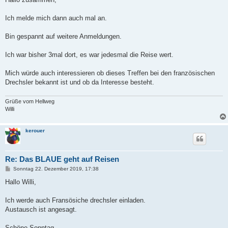
t
r
a
Ich melde mich dann auch mal an.
g
Bin gespannt auf weitere Anmeldungen.
Ich war bisher 3mal dort, es war jedesmal die Reise wert.
Mich würde auch interessieren ob dieses Treffen bei den französischen
Drechsler bekannt ist und ob da Interesse besteht.
Grüße vom Hellweg
Willi
kerouer
Re: Das BLAUE geht auf Reisen
B
Sonntag 22. Dezember 2019, 17:38
e
i
Hallo Willi,
t
r
a
Ich werde auch Fransösiche drechsler einladen.
g
Austausch ist angesagt.
Schöne Sonntag