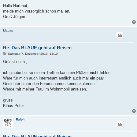
e
i
Hallo Hartmut,
t
melde mich vorsorglich schon mal an.
r
a
Gruß Jürgen
g
klausp
Re: Das BLAUE geht auf Reisen
B
Samstag 7. Dezember 2019, 13:10
e
i
Grüsst euch ,
t
r
a
ich glaube bei so einem Treffen kann ein Pfälzer nicht fehlen.
g
Wäre für mich auch interresant endlich auch mal ein paar
Gesichter hinter den Forumsnamen kennenzulernen.
Werde mit meiner Frau im Wohnmobil anreisen.
gruss
Klaus-Peter
Ralph
Re: Das BLAUE geht auf Reisen