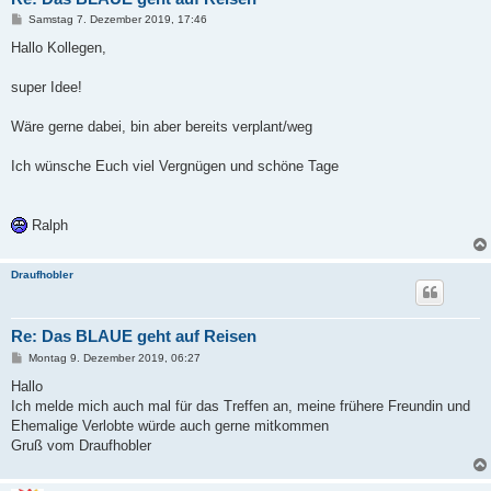
B
Samstag 7. Dezember 2019, 17:46
e
i
Hallo Kollegen,
t
r
a
super Idee!
g
Wäre gerne dabei, bin aber bereits verplant/weg
Ich wünsche Euch viel Vergnügen und schöne Tage
Ralph
Draufhobler
Re: Das BLAUE geht auf Reisen
B
Montag 9. Dezember 2019, 06:27
e
i
Hallo
t
Ich melde mich auch mal für das Treffen an, meine frühere Freundin und
r
a
Ehemalige Verlobte würde auch gerne mitkommen
g
Gruß vom Draufhobler