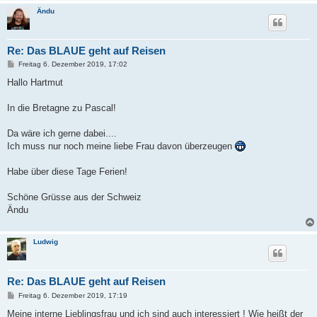
Ändu
Re: Das BLAUE geht auf Reisen
B
Freitag 6. Dezember 2019, 17:02
e
i
Hallo Hartmut
t
r
a
In die Bretagne zu Pascal!
g
Da wäre ich gerne dabei....
Ich muss nur noch meine liebe Frau davon überzeugen
Habe über diese Tage Ferien!
Schöne Grüsse aus der Schweiz
Ändu
Ludwig
Re: Das BLAUE geht auf Reisen
B
Freitag 6. Dezember 2019, 17:19
e
i
Meine interne Lieblingsfrau und ich sind auch interessiert ! Wie heißt der