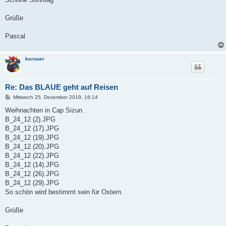
Grüße
Pascal
kerouer
Re: Das BLAUE geht auf Reisen
B
Mittwoch 25. Dezember 2019, 16:14
e
i
Weihnachten in Cap Sizun.
t
B_24_12 (2).JPG
r
a
B_24_12 (17).JPG
g
B_24_12 (19).JPG
B_24_12 (20).JPG
B_24_12 (22).JPG
B_24_12 (14).JPG
B_24_12 (26).JPG
B_24_12 (29).JPG
So schön wird bestimmt sein für Ostern.
Grüße