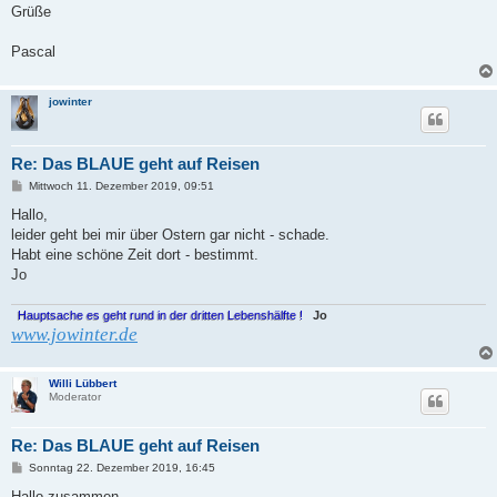
Grüße
Pascal
jowinter
Re: Das BLAUE geht auf Reisen
B
Mittwoch 11. Dezember 2019, 09:51
e
i
Hallo,
t
leider geht bei mir über Ostern gar nicht - schade.
r
a
Habt eine schöne Zeit dort - bestimmt.
g
Jo
Hauptsache es geht rund in der dritten Lebenshälfte !
Jo
www.jowinter.de
Willi Lübbert
Moderator
Re: Das BLAUE geht auf Reisen
B
Sonntag 22. Dezember 2019, 16:45
e
i
Hallo zusammen,