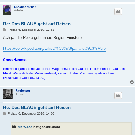
Drechselfieber
Admin
Re: Das BLAUE geht auf Reisen
B
Freitag 6. Dezember 2019, 12:53
e
i
Ach ja, die Reise geht in die Region Finistère.
t
r
a
https://de.wikipedia.org/wiki/D%C3%A9pa ... st%C3%A8re
g
Gruss Hartmut
Nimmst du jemand mit auf deinen Weg, schau nicht auf den Reiter, sondern auf sein
Pferd. Wenn dich der Reiter verlässt, kannst du das Pferd noch gebrauchen.
(Buschläuferweisheit/Alaska)
Faulenzer
Admin
Re: Das BLAUE geht auf Reisen
B
Freitag 6. Dezember 2019, 14:26
e
i
t
Mr. Wood
hat geschrieben:
↑
r
a
g