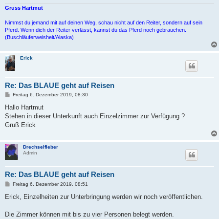
Gruss Hartmut
Nimmst du jemand mit auf deinen Weg, schau nicht auf den Reiter, sondern auf sein
Pferd. Wenn dich der Reiter verlässt, kannst du das Pferd noch gebrauchen.
(Buschläuferweisheit/Alaska)
Erick
Re: Das BLAUE geht auf Reisen
B
Freitag 6. Dezember 2019, 08:30
e
i
Hallo Hartmut
t
Stehen in dieser Unterkunft auch Einzelzimmer zur Verfügung ?
r
a
Gruß Erick
g
Drechselfieber
Admin
Re: Das BLAUE geht auf Reisen
B
Freitag 6. Dezember 2019, 08:51
e
i
Erick, Einzelheiten zur Unterbringung werden wir noch veröffentlichen.
t
r
a
Die Zimmer können mit bis zu vier Personen belegt werden.
g