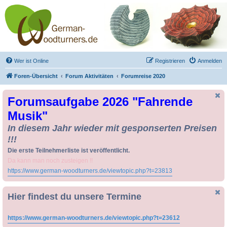
Drechseln und
Kunsthandwerk -
German-Woodturners
*Forum Sauerland*
Der Treffpunkt für Drechsler und Freunde des Kunsthandwerks
Wer ist Online
Registrieren
Anmelden
Foren-Übersicht
Forum Aktivitäten
Forumreise 2020
Forumsaufgabe 2026 "Fahrende
Musik"
In diesem Jahr wieder mit gesponserten Preisen
!!!
Die erste Teilnehmerliste ist veröffentlicht.
Da kann man noch zusteigen !!
https://www.german-woodturners.de/viewtopic.php?t=23813
Hier findest du unsere Termine
https://www.german-woodturners.de/viewtopic.php?t=23612