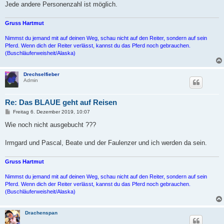
Jede andere Personenzahl ist möglich.
Gruss Hartmut
Nimmst du jemand mit auf deinen Weg, schau nicht auf den Reiter, sondern auf sein
Pferd. Wenn dich der Reiter verlässt, kannst du das Pferd noch gebrauchen.
(Buschläuferweisheit/Alaska)
Drechselfieber
Admin
Re: Das BLAUE geht auf Reisen
B
Freitag 6. Dezember 2019, 10:07
e
i
Wie noch nicht ausgebucht ???
t
r
a
Irmgard und Pascal, Beate und der Faulenzer und ich werden da sein.
g
Gruss Hartmut
Nimmst du jemand mit auf deinen Weg, schau nicht auf den Reiter, sondern auf sein
Pferd. Wenn dich der Reiter verlässt, kannst du das Pferd noch gebrauchen.
(Buschläuferweisheit/Alaska)
Drachenspan