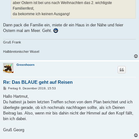
aber Ostern ist bei uns nach Weihnachten das 2. wichtigste
Familienfest,
da bekomme ich keinen Ausgang!
Dann pack die Familie ein, miete dir ein Haus in der Nähe und feier
Ostern mal am Meer. Geht.
Gruß Frank
Halbbretonischer Wusel
Greenhoorn
Re: Das BLAUE geht auf Reisen
B
Freitag 6. Dezember 2019, 15:53
e
i
Hallo Hartmut,
t
Du hattest ja beim letzten Treffen schon von dem Plan berichtet und ich
r
a
überlegte gerade, ob ich nochmals nachfragen sollte, als ich Deinen
g
Beitrag las. Also, wenn mir bis dahin nicht der Himmel auf den Kopf fällt,
bin ich dabei.
Gruß Georg