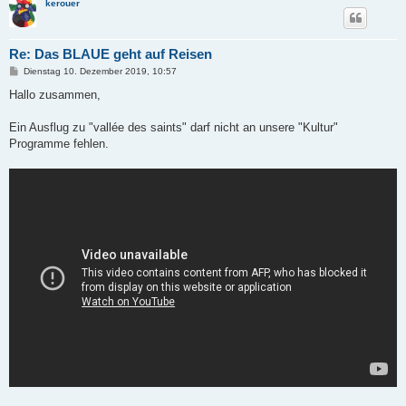
kerouer
Re: Das BLAUE geht auf Reisen
B
Dienstag 10. Dezember 2019, 10:57
e
i
Hallo zusammen,
t
r
a
Ein Ausflug zu "vallée des saints" darf nicht an unsere "Kultur"
g
Programme fehlen.