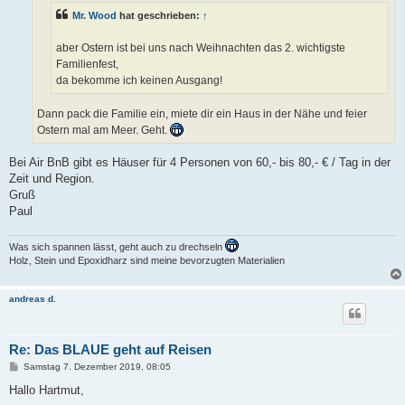
g
Mr. Wood
hat geschrieben:
↑
aber Ostern ist bei uns nach Weihnachten das 2. wichtigste
Familienfest,
da bekomme ich keinen Ausgang!
Dann pack die Familie ein, miete dir ein Haus in der Nähe und feier
Ostern mal am Meer. Geht.
Bei Air BnB gibt es Häuser für 4 Personen von 60,- bis 80,- € / Tag in der
Zeit und Region.
Gruß
Paul
Was sich spannen lässt, geht auch zu drechseln
Holz, Stein und Epoxidharz sind meine bevorzugten Materialien
andreas d.
Re: Das BLAUE geht auf Reisen
B
Samstag 7. Dezember 2019, 08:05
e
i
Hallo Hartmut,
t