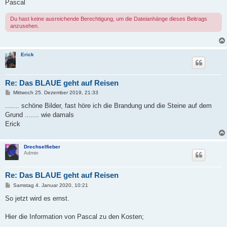
Pascal
Du hast keine ausreichende Berechtigung, um die Dateianhänge dieses Beitrags
anzusehen.
Erick
Re: Das BLAUE geht auf Reisen
B
Mittwoch 25. Dezember 2019, 21:33
e
i
....... schöne Bilder, fast höre ich die Brandung und die Steine auf dem
t
Grund ....... wie damals
r
a
Erick
g
Drechselfieber
Admin
Re: Das BLAUE geht auf Reisen
B
Samstag 4. Januar 2020, 10:21
e
i
So jetzt wird es ernst.
t
r
a
Hier die Information von Pascal zu den Kosten;
g