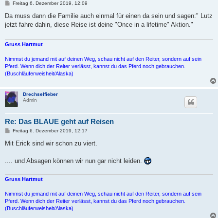
B
Freitag 6. Dezember 2019, 12:09
e
i
Da muss dann die Familie auch einmal für einen da sein und sagen:" Lutz
t
jetzt fahre dahin, diese Reise ist deine "Once in a lifetime" Aktion."
r
a
g
Gruss Hartmut
Nimmst du jemand mit auf deinen Weg, schau nicht auf den Reiter, sondern auf sein
Pferd. Wenn dich der Reiter verlässt, kannst du das Pferd noch gebrauchen.
(Buschläuferweisheit/Alaska)
Drechselfieber
Admin
Re: Das BLAUE geht auf Reisen
B
Freitag 6. Dezember 2019, 12:17
e
i
Mit Erick sind wir schon zu viert.
t
r
a
.... und Absagen können wir nun gar nicht leiden.
g
Gruss Hartmut
Nimmst du jemand mit auf deinen Weg, schau nicht auf den Reiter, sondern auf sein
Pferd. Wenn dich der Reiter verlässt, kannst du das Pferd noch gebrauchen.
(Buschläuferweisheit/Alaska)