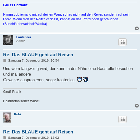
Gruss Hartmut
Nimmst du jemand mit auf deinen Weg, schau nicht auf den Reiter, sondern auf sein
Pferd. Wenn dich der Reiter verlässt, kannst du das Pferd noch gebrauchen.
(Buschläuferweisheit/Alaska)
Faulenzer
Admin
Re: Das BLAUE geht auf Reisen
B
Samstag 7. Dezember 2019, 10:54
e
i
Und wem langweilig wird, der kann in der Nähe eine Baustelle besuchen
t
und mal andere
r
a
Gewerke ausprobieren, sogar kostenlos.
g
Gruß Frank
Halbbretonischer Wusel
Kobi
Re: Das BLAUE geht auf Reisen
B
Samstag 7. Dezember 2019, 12:02