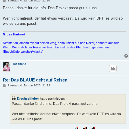
B
Samstag 4. Januar 2020, 21:16
e
i
Pascal, danke für die Info. Das Projekt passt gut zu uns.
t
r
a
Wer nicht mitreist, der hat etwas verpasst. Es wird kein DFT, es wird so
g
wie es zu uns passt.
Gruss Hartmut
Nimmst du jemand mit auf deinen Weg, schau nicht auf den Reiter, sondern auf sein
Pferd. Wenn dich der Reiter verlässt, kannst du das Pferd noch gebrauchen.
(Buschläuferweisheit/Alaska)
joschone
Re: Das BLAUE geht auf Reisen
B
Samstag 4. Januar 2020, 21:23
e
i
t
Drechselfieber
hat geschrieben:
↑
r
a
Pascal, danke für die Info. Das Projekt passt gut zu uns.
g
Wer nicht mitreist, der hat etwas verpasst. Es wird kein DFT, es wird so
wie es zu uns passt.