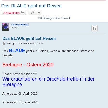
Das BLAUE geht auf Reisen
Antworten
131 Beiträge • Seite
1
von
1
Drechselfieber
Admin
Das BLAUE geht auf Reisen
B
Freitag 6. Dezember 2019, 08:21
e
i
BLAUE
Das
geht auf Reisen, wenn ausreichendes Interessse
t
besteht.
r
a
g
Bretagne - Ostern 2020
Pascal hatte die Idee !!!!
Wir organisieren ein Drechslertreffen in der
Bretagne.
Anreise ab 06. April 2020
Abreise am 14. April 2020