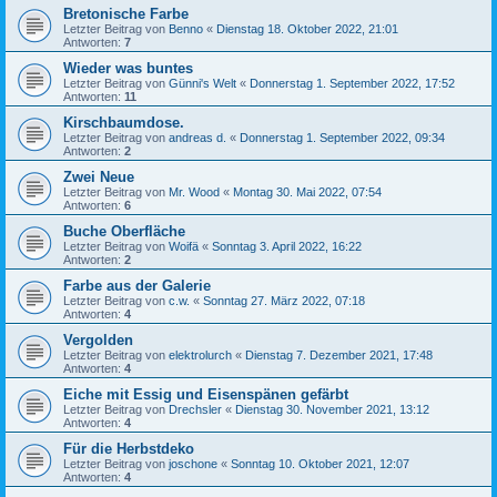
Bretonische Farbe
Letzter Beitrag von
Benno
«
Dienstag 18. Oktober 2022, 21:01
Antworten:
7
Wieder was buntes
Letzter Beitrag von
Günni's Welt
«
Donnerstag 1. September 2022, 17:52
Antworten:
11
Kirschbaumdose.
Letzter Beitrag von
andreas d.
«
Donnerstag 1. September 2022, 09:34
Antworten:
2
Zwei Neue
Letzter Beitrag von
Mr. Wood
«
Montag 30. Mai 2022, 07:54
Antworten:
6
Buche Oberfläche
Letzter Beitrag von
Woifä
«
Sonntag 3. April 2022, 16:22
Antworten:
2
Farbe aus der Galerie
Letzter Beitrag von
c.w.
«
Sonntag 27. März 2022, 07:18
Antworten:
4
Vergolden
Letzter Beitrag von
elektrolurch
«
Dienstag 7. Dezember 2021, 17:48
Antworten:
4
Eiche mit Essig und Eisenspänen gefärbt
Letzter Beitrag von
Drechsler
«
Dienstag 30. November 2021, 13:12
Antworten:
4
Für die Herbstdeko
Letzter Beitrag von
joschone
«
Sonntag 10. Oktober 2021, 12:07
Antworten:
4