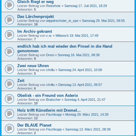
Gleich fliegt er weg
Letzter Beitrag von
Reiseholz
«
Samstag 17. Juli 2021, 18:29
Antworten:
5
Das Lärchenprojekt
Letzter Beitrag von
wippdrechsler_in_spe
«
Samstag 29. Mai 2021, 09:55
Antworten:
16
Im Archiv gekramt
Letzter Beitrag von
c.w.
«
Mittwoch 19. Mai 2021, 17:49
Antworten:
7
endlich hab ich mal wieder den Pinsel in die Hand
genommen
Letzter Beitrag von
Dresi
«
Sonntag 16. Mai 2021, 08:38
Antworten:
9
Zwei neue Uhren
Letzter Beitrag von
chrillu
«
Samstag 24. April 2021, 10:08
Antworten:
5
Zeit
Letzter Beitrag von
chrillu
«
Dienstag 13. April 2021, 09:57
Antworten:
6
Obelisk - ein Freund von Asterix
Letzter Beitrag von
Bratscher
«
Sonntag 4. April 2021, 21:47
Antworten:
10
Holz trifft Künstlerin mit Dremel...
Letzter Beitrag von
Fischkopp
«
Montag 29. März 2021, 14:39
Antworten:
12
Der BLAUE Planet
Letzter Beitrag von
Fischkopp
«
Samstag 13. März 2021, 08:38
Antworten:
2