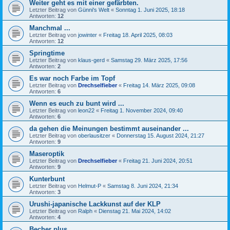
Weiter geht es mit einer gefärbten.
Letzter Beitrag von
Günni's Welt
«
Sonntag 1. Juni 2025, 18:18
Antworten:
12
Manchmal ...
Letzter Beitrag von
jowinter
«
Freitag 18. April 2025, 08:03
Antworten:
12
Springtime
Letzter Beitrag von
klaus-gerd
«
Samstag 29. März 2025, 17:56
Antworten:
2
Es war noch Farbe im Topf
Letzter Beitrag von
Drechselfieber
«
Freitag 14. März 2025, 09:08
Antworten:
6
Wenn es euch zu bunt wird ...
Letzter Beitrag von
leon22
«
Freitag 1. November 2024, 09:40
Antworten:
6
da gehen die Meinungen bestimmt auseinander ...
Letzter Beitrag von
oberlausitzer
«
Donnerstag 15. August 2024, 21:27
Antworten:
9
Maseroptik
Letzter Beitrag von
Drechselfieber
«
Freitag 21. Juni 2024, 20:51
Antworten:
9
Kunterbunt
Letzter Beitrag von
Helmut-P
«
Samstag 8. Juni 2024, 21:34
Antworten:
3
Urushi-japanische Lackkunst auf der KLP
Letzter Beitrag von
Ralph
«
Dienstag 21. Mai 2024, 14:02
Antworten:
4
Becher plus