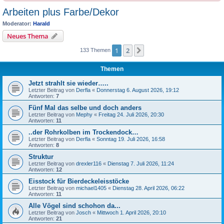
Arbeiten plus Farbe/Dekor
Moderator:
Harald
Neues Thema
1
2
Nächste
133 Themen
Themen
Jetzt strahlt sie wieder…..
Letzter Beitrag von
Derfla
«
Donnerstag 6. August 2026, 19:12
Antworten:
7
Fünf Mal das selbe und doch anders
Letzter Beitrag von
Mephy
«
Freitag 24. Juli 2026, 20:30
Antworten:
11
..der Rohrkolben im Trockendock…
Letzter Beitrag von
Derfla
«
Sonntag 19. Juli 2026, 16:58
Antworten:
8
Struktur
Letzter Beitrag von
drexler116
«
Dienstag 7. Juli 2026, 11:24
Antworten:
12
Eisstock für Bierdeckeleisstöcke
Letzter Beitrag von
michael1405
«
Dienstag 28. April 2026, 06:22
Antworten:
11
Alle Vögel sind schohon da...
Letzter Beitrag von
Josch
«
Mittwoch 1. April 2026, 20:10
Antworten:
21