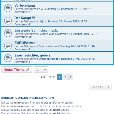
Vorbereitung
Letzter Beitrag von
c.w.
«
Montag 23. September 2019, 09:27
Antworten:
7
Der Kampf !!!
Letzter Beitrag von
Hajo
«
Samstag 24. August 2019, 11:35
Antworten:
6
Ein wenig Schnickschnack.
Letzter Beitrag von
Günni's Welt
«
Mittwoch 21. August 2019, 17:13
Antworten:
10
EUROPA-wahl
Letzter Beitrag von
Drechselwurm
«
Sonntag 26. Mai 2019, 11:16
Antworten:
6
Zwei Teelichter, gebeizt
Letzter Beitrag von
Drechselfieber
«
Dienstag 7. Mai 2019, 14:02
Antworten:
4
Neues Thema
1
2
Nächste
133 Themen
Gehe zu
BERECHTIGUNGEN IN DIESEM FORUM
Du darfst
keine
neuen Themen in diesem Forum erstellen.
Du darfst
keine
Antworten zu Themen in diesem Forum erstellen.
Du darfst deine Beiträge in diesem Forum
nicht
ändern.
Du darfst deine Beiträge in diesem Forum
nicht
löschen.