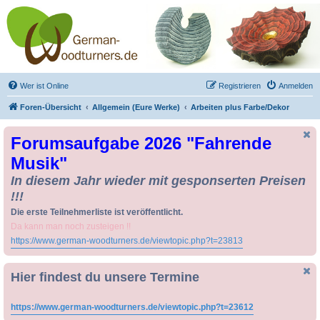
Drechseln und
Kunsthandwerk -
German-Woodturners
*Forum Sauerland*
Der Treffpunkt für Drechsler und Freunde des Kunsthandwerks
Wer ist Online
Registrieren
Anmelden
Foren-Übersicht
Allgemein (Eure Werke)
Arbeiten plus Farbe/Dekor
Forumsaufgabe 2026 "Fahrende
Musik"
In diesem Jahr wieder mit gesponserten Preisen
!!!
Die erste Teilnehmerliste ist veröffentlicht.
Da kann man noch zusteigen !!
https://www.german-woodturners.de/viewtopic.php?t=23813
Hier findest du unsere Termine
https://www.german-woodturners.de/viewtopic.php?t=23612