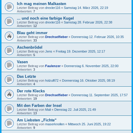
Ich mag meinen Malkasten
Letzter Beitrag von
drexler116
«
Samstag 14. März 2026, 22:19
Antworten:
7
... und noch eine farbige Kugel
Letzter Beitrag von
drexler116
«
Samstag 28. Februar 2026, 22:38
Antworten:
12
Blau geht immer
Letzter Beitrag von
Drechselfieber
«
Donnerstag 12. Februar 2026, 10:35
Antworten:
33
Aschenbrödel
Letzter Beitrag von
Jens
«
Freitag 19. Dezember 2025, 12:17
Antworten:
5
Vasen
Letzter Beitrag von
Faulenzer
«
Donnerstag 6. November 2025, 22:00
Antworten:
3
Das Letzte
Letzter Beitrag von
holzulfi72
«
Donnerstag 16. Oktober 2025, 08:19
Antworten:
4
Der rote Klecks
Letzter Beitrag von
Drechselfieber
«
Donnerstag 11. September 2025, 17:57
Antworten:
19
Mit den Farben der Insel
Letzter Beitrag von
Mali
«
Dienstag 22. Juli 2025, 21:49
Antworten:
13
Am Liebsten „Fichte“
Letzter Beitrag von
maserknollen
«
Mittwoch 25. Juni 2025, 19:22
Antworten:
9