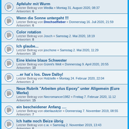
Apfeluhr mit Wurm
Letzter Beitrag von
Wedlia
«
Montag 31. August 2020, 08:37
Antworten:
6
Wenn die Sonne untergeht !!!
Letzter Beitrag von
Drechselfieber
«
Donnerstag 16. Juli 2020, 21:59
Antworten:
6
Color rotation
Letzter Beitrag von
Josch
«
Samstag 2. Mai 2020, 18:19
Antworten:
8
Ich glaube...
Letzter Beitrag von
joschone
«
Samstag 2. Mai 2020, 11:29
Antworten:
15
Eine kleine blaue Schwester
Letzter Beitrag von
Günni's Welt
«
Donnerstag 9. April 2020, 20:55
Antworten:
10
...er hatˋs los. Dave Dalby!
Letzter Beitrag von
Holzteife
«
Montag 24. Februar 2020, 22:04
Antworten:
2
Neue Rubrik "Arbeiten plus Epoxy" unter Allgemein (Eure
Werke)
Letzter Beitrag von
Necromancer1982
«
Freitag 7. Februar 2020, 11:12
Antworten:
15
ein bescheidener Anfang ....
Letzter Beitrag von
oberlausitzer
«
Donnerstag 7. November 2019, 08:55
Antworten:
7
Ich hatte noch Beize übrig
Letzter Beitrag von
c.w.
«
Samstag 2. November 2019, 13:43
Antworten:
6