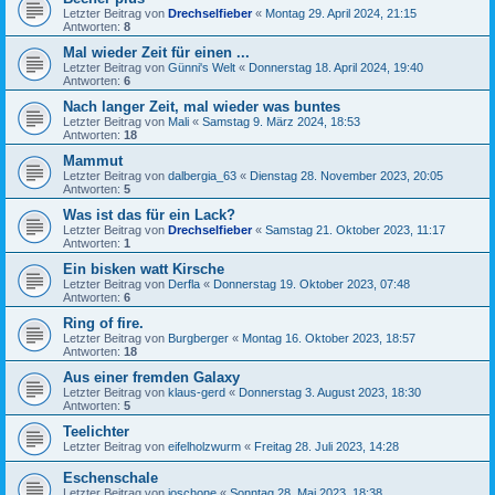
Letzter Beitrag von
Drechselfieber
«
Montag 29. April 2024, 21:15
Antworten:
8
Mal wieder Zeit für einen ...
Letzter Beitrag von
Günni's Welt
«
Donnerstag 18. April 2024, 19:40
Antworten:
6
Nach langer Zeit, mal wieder was buntes
Letzter Beitrag von
Mali
«
Samstag 9. März 2024, 18:53
Antworten:
18
Mammut
Letzter Beitrag von
dalbergia_63
«
Dienstag 28. November 2023, 20:05
Antworten:
5
Was ist das für ein Lack?
Letzter Beitrag von
Drechselfieber
«
Samstag 21. Oktober 2023, 11:17
Antworten:
1
Ein bisken watt Kirsche
Letzter Beitrag von
Derfla
«
Donnerstag 19. Oktober 2023, 07:48
Antworten:
6
Ring of fire.
Letzter Beitrag von
Burgberger
«
Montag 16. Oktober 2023, 18:57
Antworten:
18
Aus einer fremden Galaxy
Letzter Beitrag von
klaus-gerd
«
Donnerstag 3. August 2023, 18:30
Antworten:
5
Teelichter
Letzter Beitrag von
eifelholzwurm
«
Freitag 28. Juli 2023, 14:28
Eschenschale
Letzter Beitrag von
joschone
«
Sonntag 28. Mai 2023, 18:38