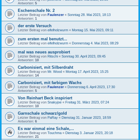
Antworten:
5
Eschenschale Nr. 2
Letzter Beitrag von
Faulenzer
«
Sonntag 28. Mai 2023, 18:13
Antworten:
1
der erste Versuch
Letzter Beitrag von
eifelholzwurm
«
Montag 15. Mai 2023, 09:11
zum ersten mal benutzt...
Letzter Beitrag von
eifelholzwurm
«
Donnerstag 4. Mai 2023, 08:29
mal was neues ausprobiert
Letzter Beitrag von
Ritschi
«
Sonntag 30. April 2023, 09:45
Antworten:
10
Carbonisiert, mit Silberdraht
Letzter Beitrag von
Mr. Wood
«
Montag 17. April 2023, 15:25
Antworten:
14
Carbonisiert, mit farbigen Wachs
Letzter Beitrag von
Faulenzer
«
Donnerstag 6. April 2023, 17:30
Antworten:
5
Von Reinhart Beck inspiriert
Letzter Beitrag von
Snakyjoe
«
Freitag 31. März 2023, 07:24
Antworten:
10
Garnschale schwarz/gold
Letzter Beitrag von
PaRay
«
Dienstag 31. Januar 2023, 18:59
Antworten:
6
Es war einmal eine Schale,...
Letzter Beitrag von
Touchma
«
Dienstag 3. Januar 2023, 20:18
Antworten:
21