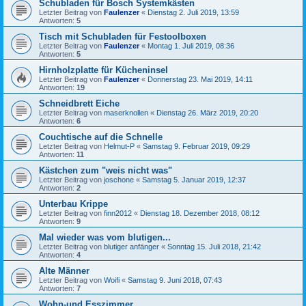
Schubladen für Bosch Systemkästen
Letzter Beitrag von
Faulenzer
«
Dienstag 2. Juli 2019, 13:59
Antworten:
5
Tisch mit Schubladen für Festoolboxen
Letzter Beitrag von
Faulenzer
«
Montag 1. Juli 2019, 08:36
Antworten:
5
Hirnholzplatte für Kücheninsel
Letzter Beitrag von
Faulenzer
«
Donnerstag 23. Mai 2019, 14:11
Antworten:
19
Schneidbrett Eiche
Letzter Beitrag von
maserknollen
«
Dienstag 26. März 2019, 20:20
Antworten:
6
Couchtische auf die Schnelle
Letzter Beitrag von
Helmut-P
«
Samstag 9. Februar 2019, 09:29
Antworten:
11
Kästchen zum "weis nicht was"
Letzter Beitrag von
joschone
«
Samstag 5. Januar 2019, 12:37
Antworten:
2
Unterbau Krippe
Letzter Beitrag von
finn2012
«
Dienstag 18. Dezember 2018, 08:12
Antworten:
9
Mal wieder was vom blutigen...
Letzter Beitrag von
blutiger anfänger
«
Sonntag 15. Juli 2018, 21:42
Antworten:
4
Alte Männer
Letzter Beitrag von
Woifi
«
Samstag 9. Juni 2018, 07:43
Antworten:
7
Wohn-und Esszimmer