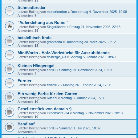
Antworten:
13
Schneidbretter
Letzter Beitrag von
maserknollen
«
Donnerstag 4. Dezember 2025, 19:08
Antworten:
7
"Auferstehung aus Ruine "
Letzter Beitrag von
Siegerländer
«
Freitag 21. November 2025, 22:15
Antworten:
39
beistelltisch linde
Letzter Beitrag von
grantscha
«
Donnerstag 20. März 2025, 22:12
Antworten:
13
MiniWorks - Holz-Werkstücke für Auszubildende
Letzter Beitrag von
dalbergia_63
«
Sonntag 5. Januar 2025, 18:40
Kleines Hängeregal
Letzter Beitrag von
chrillu
«
Sonntag 29. Dezember 2024, 19:53
Antworten:
4
Furnier
Letzter Beitrag von
finn2012
«
Montag 26. Februar 2024, 17:50
Ein wenig Farbe für den Garten
Letzter Beitrag von
Ritschi
«
Montag 8. Januar 2024, 15:30
Antworten:
10
Gesellenstück von damals :)
Letzter Beitrag von
Drechsler1234
«
Montag 6. November 2023, 20:18
Antworten:
10
Handlauf
Letzter Beitrag von
chrillu
«
Samstag 1. Juli 2023, 18:32
Antworten:
6