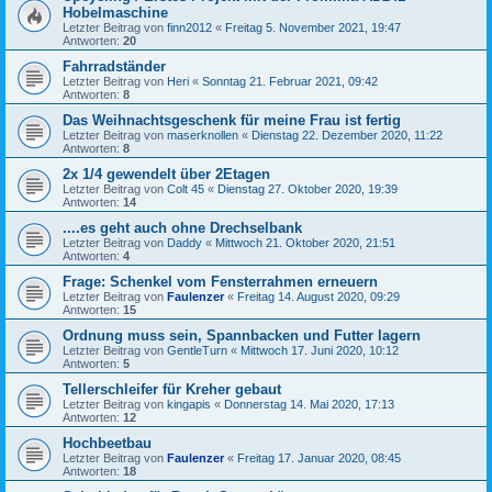
Hobelmaschine
Letzter Beitrag von
finn2012
«
Freitag 5. November 2021, 19:47
Antworten:
20
Fahrradständer
Letzter Beitrag von
Heri
«
Sonntag 21. Februar 2021, 09:42
Antworten:
8
Das Weihnachtsgeschenk für meine Frau ist fertig
Letzter Beitrag von
maserknollen
«
Dienstag 22. Dezember 2020, 11:22
Antworten:
8
2x 1/4 gewendelt über 2Etagen
Letzter Beitrag von
Colt 45
«
Dienstag 27. Oktober 2020, 19:39
Antworten:
14
....es geht auch ohne Drechselbank
Letzter Beitrag von
Daddy
«
Mittwoch 21. Oktober 2020, 21:51
Antworten:
4
Frage: Schenkel vom Fensterrahmen erneuern
Letzter Beitrag von
Faulenzer
«
Freitag 14. August 2020, 09:29
Antworten:
15
Ordnung muss sein, Spannbacken und Futter lagern
Letzter Beitrag von
GentleTurn
«
Mittwoch 17. Juni 2020, 10:12
Antworten:
5
Tellerschleifer für Kreher gebaut
Letzter Beitrag von
kingapis
«
Donnerstag 14. Mai 2020, 17:13
Antworten:
12
Hochbeetbau
Letzter Beitrag von
Faulenzer
«
Freitag 17. Januar 2020, 08:45
Antworten:
18