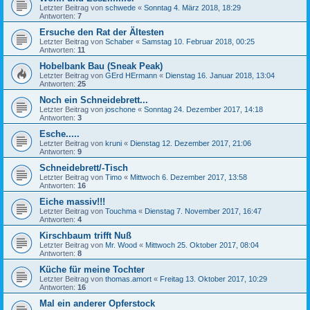
Letzter Beitrag von
schwede
«
Sonntag 4. März 2018, 18:29
Antworten:
7
Ersuche den Rat der Ältesten
Letzter Beitrag von
Schaber
«
Samstag 10. Februar 2018, 00:25
Antworten:
11
Hobelbank Bau (Sneak Peak)
Letzter Beitrag von
GErd HErmann
«
Dienstag 16. Januar 2018, 13:04
Antworten:
25
Noch ein Schneidebrett...
Letzter Beitrag von
joschone
«
Sonntag 24. Dezember 2017, 14:18
Antworten:
3
Esche.....
Letzter Beitrag von
kruni
«
Dienstag 12. Dezember 2017, 21:06
Antworten:
9
Schneidebrett/-Tisch
Letzter Beitrag von
Timo
«
Mittwoch 6. Dezember 2017, 13:58
Antworten:
16
Eiche massiv!!!
Letzter Beitrag von
Touchma
«
Dienstag 7. November 2017, 16:47
Antworten:
4
Kirschbaum trifft Nuß
Letzter Beitrag von
Mr. Wood
«
Mittwoch 25. Oktober 2017, 08:04
Antworten:
8
Küche für meine Tochter
Letzter Beitrag von
thomas.amort
«
Freitag 13. Oktober 2017, 10:29
Antworten:
16
Mal ein anderer Opferstock