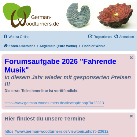
Drechseln und
Kunsthandwerk -
German-Woodturners
*Forum Sauerland*
Der Treffpunkt für Drechsler und Freunde des Kunsthandwerks
Wer ist Online
Registrieren
Anmelden
Foren-Übersicht
Allgemein (Eure Werke)
Tischler Werke
Forumsaufgabe 2026 "Fahrende
Musik"
In diesem Jahr wieder mit gesponserten Preisen
!!!
Die erste Teilnehmerliste ist veröffentlicht.
Da kann man noch zusteigen !!
https://www.german-woodturners.de/viewtopic.php?t=23813
Hier findest du unsere Termine
https://www.german-woodturners.de/viewtopic.php?t=23612