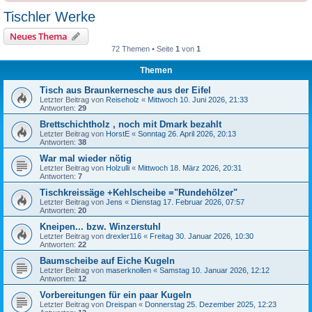
Tischler Werke
Neues Thema
72 Themen • Seite
1
von
1
Themen
Tisch aus Braunkernesche aus der Eifel
Letzter Beitrag von
Reiseholz
«
Mittwoch 10. Juni 2026, 21:33
Antworten:
29
Brettschichtholz , noch mit Dmark bezahlt
Letzter Beitrag von
HorstE
«
Sonntag 26. April 2026, 20:13
Antworten:
38
War mal wieder nötig
Letzter Beitrag von
Holzulli
«
Mittwoch 18. März 2026, 20:31
Antworten:
7
Tischkreissäge +Kehlscheibe ="Rundehölzer"
Letzter Beitrag von
Jens
«
Dienstag 17. Februar 2026, 07:57
Antworten:
20
Kneipen... bzw. Winzerstuhl
Letzter Beitrag von
drexler116
«
Freitag 30. Januar 2026, 10:30
Antworten:
22
Baumscheibe auf Eiche Kugeln
Letzter Beitrag von
maserknollen
«
Samstag 10. Januar 2026, 12:12
Antworten:
12
Vorbereitungen für ein paar Kugeln
Letzter Beitrag von
Dreispan
«
Donnerstag 25. Dezember 2025, 12:23