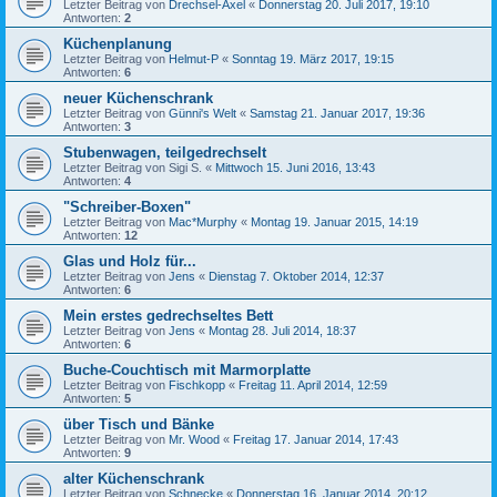
Letzter Beitrag von
Drechsel-Axel
«
Donnerstag 20. Juli 2017, 19:10
Antworten:
2
Küchenplanung
Letzter Beitrag von
Helmut-P
«
Sonntag 19. März 2017, 19:15
Antworten:
6
neuer Küchenschrank
Letzter Beitrag von
Günni's Welt
«
Samstag 21. Januar 2017, 19:36
Antworten:
3
Stubenwagen, teilgedrechselt
Letzter Beitrag von
Sigi S.
«
Mittwoch 15. Juni 2016, 13:43
Antworten:
4
"Schreiber-Boxen"
Letzter Beitrag von
Mac*Murphy
«
Montag 19. Januar 2015, 14:19
Antworten:
12
Glas und Holz für...
Letzter Beitrag von
Jens
«
Dienstag 7. Oktober 2014, 12:37
Antworten:
6
Mein erstes gedrechseltes Bett
Letzter Beitrag von
Jens
«
Montag 28. Juli 2014, 18:37
Antworten:
6
Buche-Couchtisch mit Marmorplatte
Letzter Beitrag von
Fischkopp
«
Freitag 11. April 2014, 12:59
Antworten:
5
über Tisch und Bänke
Letzter Beitrag von
Mr. Wood
«
Freitag 17. Januar 2014, 17:43
Antworten:
9
alter Küchenschrank
Letzter Beitrag von
Schnecke
«
Donnerstag 16. Januar 2014, 20:12