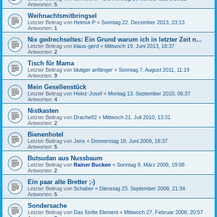
Antworten:
5
Weihnachtsmitbringsel
Letzter Beitrag von
Helmut-P
«
Sonntag 22. Dezember 2013, 23:13
Antworten:
1
Nix gedrechseltes: Ein Grund warum ich in letzter Zeit n...
Letzter Beitrag von
klaus-gerd
«
Mittwoch 19. Juni 2013, 18:37
Antworten:
2
Tisch für Mama
Letzter Beitrag von
blutiger anfänger
«
Sonntag 7. August 2011, 11:19
Antworten:
9
Mein Gesellenstück
Letzter Beitrag von
Heinz-Josef
«
Montag 13. September 2010, 06:37
Antworten:
4
Nistkasten
Letzter Beitrag von
Drache82
«
Mittwoch 21. Juli 2010, 13:31
Antworten:
2
Bienenhotel
Letzter Beitrag von
Jens
«
Donnerstag 18. Juni 2009, 18:37
Antworten:
5
Butsudan aus Nussbaum
Letzter Beitrag von
Rainer Bucken
«
Sonntag 8. März 2009, 19:08
Antworten:
2
Ein paar alte Bretter ;-)
Letzter Beitrag von
Schaber
«
Dienstag 23. September 2008, 21:34
Antworten:
5
Sondersache
Letzter Beitrag von
Das fünfte Element
«
Mittwoch 27. Februar 2008, 20:57