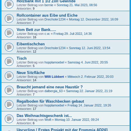
Holzbank mit 1 1/2 Zoll Gewinde
Letzter Beitrag von
bernie
«
Sonntag 21. Mai 2023, 08:56
Antworten:
9
Rollcontainer aus Eibe und Eiche
Letzter Beitrag von
Drechsler1234
«
Montag 12. Dezember 2022, 16:09
Antworten:
7
Vom Bett zur Bank.....
Letzter Beitrag von
c.w.
«
Freitag 29. Juli 2022, 14:36
Antworten:
16
Eibentischchen
Letzter Beitrag von
Drechsler1234
«
Sonntag 12. Juni 2022, 13:54
Antworten:
12
Tisch
Letzter Beitrag von
hopplamoebel
«
Samstag 4. Juni 2022, 20:55
Antworten:
5
Neue Sitzfläche
Letzter Beitrag von
Willi Lübbert
«
Mittwoch 2. Februar 2022, 20:03
Antworten:
14
Braucht jemand eine neue Haustür ?
Letzter Beitrag von
dalbergia_63
«
Samstag 22. Januar 2022, 21:19
Antworten:
7
Regalboden für Waschbecken gebaut
Letzter Beitrag von
hopplamoebel
«
Freitag 14. Januar 2022, 19:26
Antworten:
17
Das Weihnachtsgeschenk ist...
Letzter Beitrag von
Woifi
«
Montag 10. Januar 2022, 09:24
Antworten:
6
Upcycling / Erstes Projekt mit der Frommia AD241