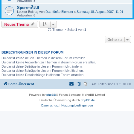
Antworten:
8
SperrmÃ¼ll
Letzter Beitrag von
Das fünfte Element
«
Samstag 18. August 2007, 11:01
Antworten:
6
Neues Thema
72 Themen • Seite
1
von
1
Gehe zu
BERECHTIGUNGEN IN DIESEM FORUM
Du darfst
keine
neuen Themen in diesem Forum erstellen.
Du darfst
keine
Antworten zu Themen in diesem Forum erstellen.
Du darfst deine Beiträge in diesem Forum
nicht
ändern.
Du darfst deine Beiträge in diesem Forum
nicht
löschen.
Du darfst
keine
Dateianhänge in diesem Forum erstellen.
Foren-Übersicht
Alle Zeiten sind
UTC+01:00
Powered by
phpBB
® Forum Software © phpBB Limited
Deutsche Übersetzung durch
phpBB.de
Datenschutz
|
Nutzungsbedingungen