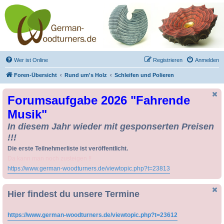
Drechseln und
Kunsthandwerk -
German-Woodturners
*Forum Sauerland*
Der Treffpunkt für Drechsler und Freunde des Kunsthandwerks
Wer ist Online
Registrieren
Anmelden
Foren-Übersicht
Rund um's Holz
Schleifen und Polieren
Forumsaufgabe 2026 "Fahrende
Musik"
In diesem Jahr wieder mit gesponserten Preisen
!!!
Die erste Teilnehmerliste ist veröffentlicht.
Da kann man noch zusteigen !!
https://www.german-woodturners.de/viewtopic.php?t=23813
Hier findest du unsere Termine
https://www.german-woodturners.de/viewtopic.php?t=23612