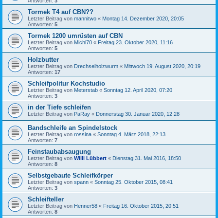
Antworten:
3
Tormek T4 auf CBN??
Letzter Beitrag von
mannitwo
«
Montag 14. Dezember 2020, 20:05
Antworten:
5
Tormek 1200 umrüsten auf CBN
Letzter Beitrag von
Michl70
«
Freitag 23. Oktober 2020, 11:16
Antworten:
5
Holzbutter
Letzter Beitrag von
Drechselholzwurm
«
Mittwoch 19. August 2020, 20:19
Antworten:
17
Schleifpolitur Kochstudio
Letzter Beitrag von
Meterstab
«
Sonntag 12. April 2020, 07:20
Antworten:
3
in der Tiefe schleifen
Letzter Beitrag von
PaRay
«
Donnerstag 30. Januar 2020, 12:28
Bandschleife an Spindelstock
Letzter Beitrag von
rossina
«
Sonntag 4. März 2018, 22:13
Antworten:
7
Feinstaubabsaugung
Letzter Beitrag von
Willi Lübbert
«
Dienstag 31. Mai 2016, 18:50
Antworten:
8
Selbstgebaute Schleifkörper
Letzter Beitrag von
spann
«
Sonntag 25. Oktober 2015, 08:41
Antworten:
3
Schleifteller
Letzter Beitrag von
Henner58
«
Freitag 16. Oktober 2015, 20:51
Antworten:
8