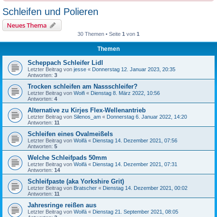
Schleifen und Polieren
Neues Thema
30 Themen • Seite
1
von
1
Themen
Scheppach Schleifer Lidl
Letzter Beitrag von
jesse
«
Donnerstag 12. Januar 2023, 20:35
Antworten:
3
Trocken schleifen am Nassschleifer?
Letzter Beitrag von
Woifi
«
Dienstag 8. März 2022, 10:56
Antworten:
4
Alternative zu Kirjes Flex-Wellenantrieb
Letzter Beitrag von
Silenos_am
«
Donnerstag 6. Januar 2022, 14:20
Antworten:
11
Schleifen eines Ovalmeißels
Letzter Beitrag von
Woifä
«
Dienstag 14. Dezember 2021, 07:56
Antworten:
5
Welche Schleifpads 50mm
Letzter Beitrag von
Woifä
«
Dienstag 14. Dezember 2021, 07:31
Antworten:
14
Schleifpaste (aka Yorkshire Grit)
Letzter Beitrag von
Bratscher
«
Dienstag 14. Dezember 2021, 00:02
Antworten:
11
Jahresringe reißen aus
Letzter Beitrag von
Woifä
«
Dienstag 21. September 2021, 08:05