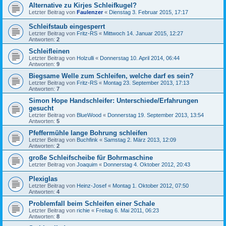
Alternative zu Kirjes Schleifkugel?
Letzter Beitrag von
Faulenzer
«
Dienstag 3. Februar 2015, 17:17
Schleifstaub eingesperrt
Letzter Beitrag von
Fritz-RS
«
Mittwoch 14. Januar 2015, 12:27
Antworten:
2
Schleifleinen
Letzter Beitrag von
Holzulli
«
Donnerstag 10. April 2014, 06:44
Antworten:
9
Biegsame Welle zum Schleifen, welche darf es sein?
Letzter Beitrag von
Fritz-RS
«
Montag 23. September 2013, 17:13
Antworten:
7
Simon Hope Handschleifer: Unterschiede/Erfahrungen
gesucht
Letzter Beitrag von
BlueWood
«
Donnerstag 19. September 2013, 13:54
Antworten:
5
Pfeffermühle lange Bohrung schleifen
Letzter Beitrag von
Buchfink
«
Samstag 2. März 2013, 12:09
Antworten:
2
große Schleifscheibe für Bohrmaschine
Letzter Beitrag von
Joaquim
«
Donnerstag 4. Oktober 2012, 20:43
Plexiglas
Letzter Beitrag von
Heinz-Josef
«
Montag 1. Oktober 2012, 07:50
Antworten:
4
Problemfall beim Schleifen einer Schale
Letzter Beitrag von
richie
«
Freitag 6. Mai 2011, 06:23
Antworten:
8