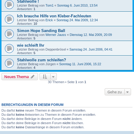
Stahlwolle !
Letzter Beitrag von
Tom1
«
Sonntag 6. Juni 2010, 13:54
Antworten:
1
Ich brauche Hilfe von Kleber-Fachleuten
Letzter Beitrag von
Erick
«
Sonntag 24. Mai 2009, 12:34
Antworten:
10
Simon Hope Sanding Ball
Letzter Beitrag von
Werner Jauss
«
Dienstag 12. Mai 2009, 20:09
Antworten:
5
wie schleift Ihr
Letzter Beitrag von
Deppenbrösel
«
Samstag 24. Juni 2006, 04:41
Antworten:
5
Stahlwolle zum schleifen?
Letzter Beitrag von
Jürgen
«
Sonntag 11. Juni 2006, 15:22
Antworten:
4
Neues Thema
30 Themen • Seite
1
von
1
Gehe zu
BERECHTIGUNGEN IN DIESEM FORUM
Du darfst
keine
neuen Themen in diesem Forum erstellen.
Du darfst
keine
Antworten zu Themen in diesem Forum erstellen.
Du darfst deine Beiträge in diesem Forum
nicht
ändern.
Du darfst deine Beiträge in diesem Forum
nicht
löschen.
Du darfst
keine
Dateianhänge in diesem Forum erstellen.